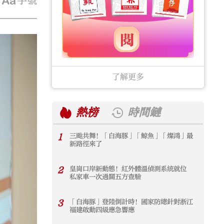
字號
了解更多
熱榜
時間鏈
1
三颱共舞！「白海豚」「鯨魚」「燦鴻」最
1
新路徑來了
2
皇崗口岸新動態！紅外體溫偵測系統就位
2
私家車一次過關五方查驗
3
「白海豚」登陸倒計時！國家防總針對浙江
3
福建啟動四級應急響應