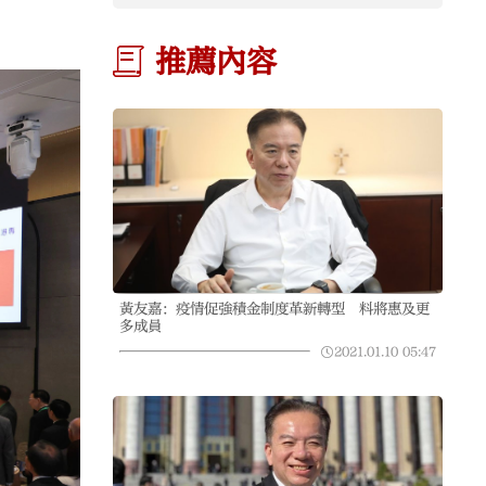
推薦內容
黃友嘉：疫情促強積金制度革新轉型 料將惠及更
多成員
2021.01.10
05:47