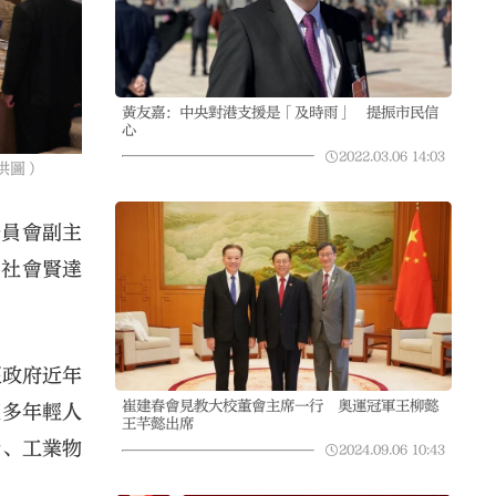
黃友嘉：中央對港支援是「及時雨」 提振市民信
心
2022.03.06
14:03
供圖）
委員會副主
的社會賢達
區政府近年
崔建春會見教大校董會主席一行 奧運冠軍王柳懿
更多年輕人
王芊懿出席
全、工業物
2024.09.06
10:43