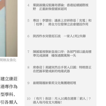
4
葉劉淑儀反駁羅奇謬論：香港延續國際視
4
野 正重新煥發國家認同
5
專訪｜李慧琼：議員上京研修是「充電」和
5
「校準」 將全方位發揮立法會建設作用
6
陝西柞水突發泥石流 一家人1死2失聯
6
7
陳國基視察新皇崗口岸：各部門須以最高標
7
準完成演練 確保通關萬無一失
開辦及強化
8
席春迎丨美國突然出手買入日圓：特朗普正
8
在把匯率變成新的地緣武器
年建立康莊
9
崔朝陽履新紫荊文化集團總經理
9
，港專作為
用型學科，
10
（有片）街訪｜月入10萬在港算「窮人」？
10
吸引各類人
港人每月收支大揭秘！