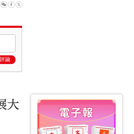
評論
展大