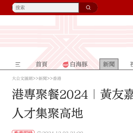
首頁
白海豚
新聞
>>
>>
大公文匯網
新聞
香港
港專聚餐2024｜黃
人才集聚高地