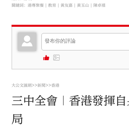
關鍵詞：
港專聚餐
教育
黃友嘉
黃玉山
陳卓禧
>>
>>
大公文匯網
新聞
香港
三中全會｜香港發揮自
局