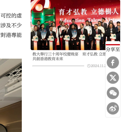
格可控的虛
練涉及不少
府對港專能
分享至
教大舉行三十周年校慶晚宴 育才弘教 立德樹人
共創香港教育未來
2024.11.25
01:46