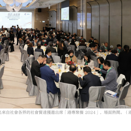
名來自社會各界的社會賢達獲邀出席「港專聚餐 2024」，場面熱鬧。（