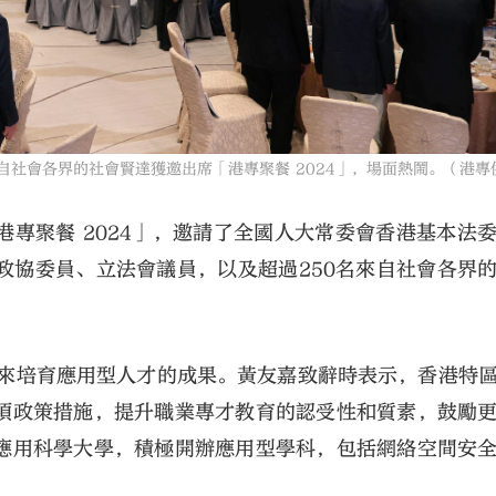
自社會各界的社會賢達獲邀出席「港專聚餐 2024」，場面熱鬧。（港專
專聚餐 2024」，邀請了全國人大常委會香港基本法
政協委員、立法會議員，以及超過250名來自社會各界
年來培育應用型人才的成果。黃友嘉致辭時表示，香港特
項政策措施，提升職業專才教育的認受性和質素，鼓勵
應用科學大學，積極開辦應用型學科，包括網絡空間安