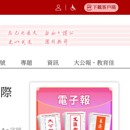
下載客戶端
號
專題
資訊
大公報·教育佳
國際