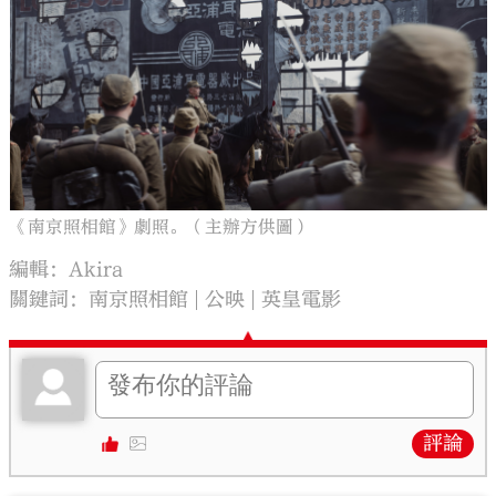
《南京照相館》劇照。（主辦方供圖）
編輯：Akira
關鍵詞：
南京照相館
公映
英皇電影
評論