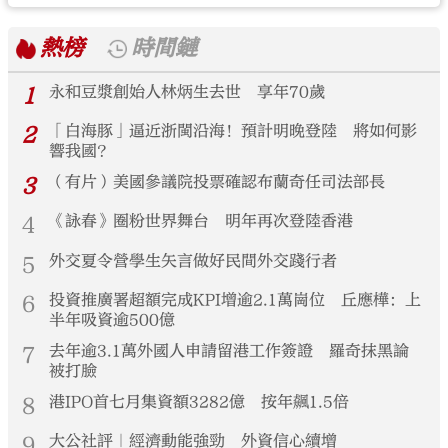
熱榜
時間鏈
1
永和豆漿創始人林炳生去世 享年70歲
2
「白海豚」逼近浙閩沿海！預計明晚登陸 將如何影
響我國？
3
（有片）美國參議院投票確認布蘭奇任司法部長
4
《詠春》圈粉世界舞台 明年再次登陸香港
5
外交夏令營學生矢言做好民間外交踐行者
6
投資推廣署超額完成KPI增逾2.1萬崗位 丘應樺：上
半年吸資逾500億
7
去年逾3.1萬外國人申請留港工作簽證 羅奇抹黑論
被打臉
8
港IPO首七月集資額3282億 按年飆1.5倍
9
大公社評｜經濟動能強勁 外資信心續增