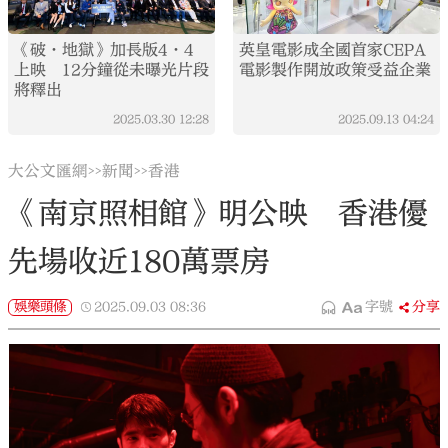
《破·地獄》加長版4·4
英皇電影成全國首家CEPA
上映 12分鐘從未曝光片段
電影製作開放政策受益企業
將釋出
2025.03.30
12:28
2025.09.13
04:24
大公文匯網
新聞
香港
>>
>>
《南京照相館》明公映 香港優
先場收近180萬票房
娛樂頭條
2025.09.03
08:36
字號
分享