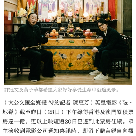
大公文匯
許冠文及黃子華都希望大家好好享受生命中沿途風景。
（大公文匯全媒體 特約記者 陳惠芳）英皇電影《破·
地獄》截至昨日（28日）下午錄得香港及澳門累積票
房達一億，更以上映短短20日已達到此票房佳績。眾
主演收到電影公司通知喜訊時，即留下贈言親自向觀