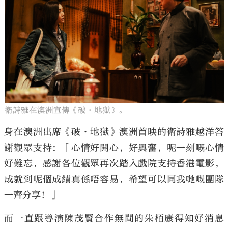
衛詩雅在澳洲宣傳《破·地獄》。
身在澳洲出席《破·地獄》澳洲首映的衛詩雅越洋答
謝觀眾支持：「心情好開心，好興奮，呢一刻嘅心情
好難忘，感謝各位觀眾再次踏入戲院支持香港電影，
成就到呢個成績真係唔容易，希望可以同我哋嘅團隊
一齊分享！」
而一直跟導演陳茂賢合作無間的朱栢康得知好消息