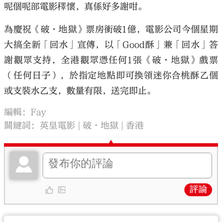
呢個呢部電影䆁懷，真係好多謝咁。
為慶祝《破·地獄》票房衝破1億，電影公司今個星期
大搞全新「回水」宣傳，以「Good酥」兼「回水」答
謝觀眾支持，全港觀眾憑任何1張《破·地獄》戲票
（任何日子），於指定地點即可換領迷你合桃酥乙個
或支裝水乙支，數量有限，送完即止。
編輯：Fay
關鍵詞：
英皇電影
破·地獄
香港
評論