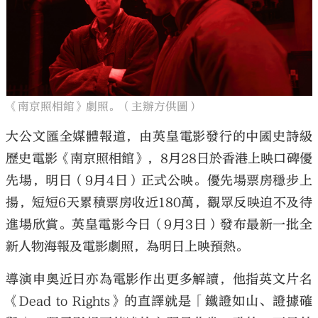
《南京照相館》劇照。（主辦方供圖）
大公文匯全媒體報道，由英皇電影發行的中國史詩級
歷史電影《南京照相館》，8月28日於香港上映口碑優
先場，明日（9月4日）正式公映。優先場票房穩步上
揚，短短6天累積票房收近180萬，觀眾反映迫不及待
進場欣賞。英皇電影今日（9月3日）發布最新一批全
新人物海報及電影劇照，為明日上映預熱。
導演申奧近日亦為電影作出更多解讀，他指英文片名
《Dead to Rights》的直譯就是「鐵證如山、證據確