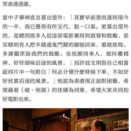
眾表達感謝。
當中子華神直言喜出望外：「其實早前票房達到現今
的一半，我已覺得有所交代，鬆一口氣。更喜出望外
的，是聽到很多人從這部電影裏得到啟發和鼓勵，甚
至聽到有人把半踏進鬼門關的腳抽回來，重啟旅程。
多謝觀眾給我們的鼓勵。也祝願同車人，能抖擻精
神，好好細味沿途的風景。」而許冠文則指自己相當
認同片中一句對白「何必介懷什麼時候下車，不如好
好欣賞沿途的風景。」他認為香港現正面對困難，希
望藉着《破·地獄》的佳績為同業，希望大家共同拍
好電影出來。