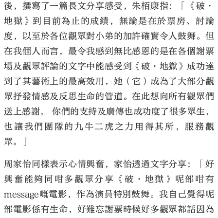
後，撰寫了一篇長文分享感受，朱栢康指：「《破·
地獄》到目前為止的成績，無論是在於票房、討論
度，以至於各位觀眾對小弟的加許確實令人鼓舞。但
在我個人而言，最令我感到無比感恩的是在各個謝票
場及觀眾評論的文字中能感受到《破·地獄》成功達
到了其藝術上的最高效用，她（它）成為了大部分觀
眾抒發情感及反思生命的管道。在此想向所有觀眾們
送上感謝， 你們的支持及廣傳也成功度了很多眾生，
也讓我們團隊的九牛二虎之力用得其所，服務觀
眾。」
周家怡同樣表示心情興奮，家怡透過文字分享：「好
興奮能夠同咁多觀眾分享《破·地獄》呢部咁有
message嘅電影，作為演員特別鼓舞。我自己覺得呢
部電影係有生命，好難忘謝票時候好多觀眾都話因為