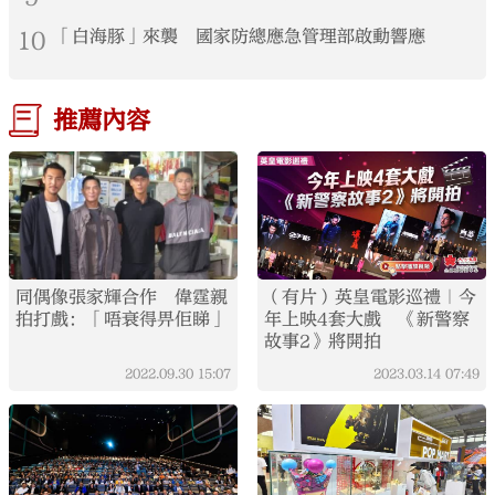
10
「白海豚」來襲 國家防總應急管理部啟動響應
推薦內容
同偶像張家輝合作 偉霆親
（有片）英皇電影巡禮｜今
拍打戲：「唔衰得畀佢睇」
年上映4套大戲 《新警察
故事2》將開拍
2022.09.30
15:07
2023.03.14
07:49