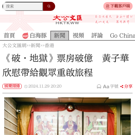
下載客戶端
首頁
白海豚
新聞
視頻
評論
Go Chin
大公文匯網
新聞
香港
>>
>>
《破·地獄》票房破億 黃子華
欣慰帶給觀眾重啟旅程
娛樂頭條
2024.11.29
20:20
字號
分享