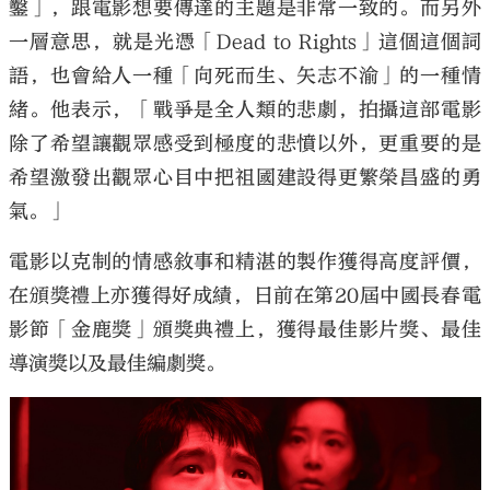
鑿」，跟電影想要傳達的主題是非常一致的。而另外
一層意思，就是光憑「Dead to Rights」這個這個詞
語，也會給人一種「向死而生、矢志不渝」的一種情
緒。他表示，「戰爭是全人類的悲劇，拍攝這部電影
除了希望讓觀眾感受到極度的悲憤以外，更重要的是
希望激發出觀眾心目中把祖國建設得更繁榮昌盛的勇
氣。」
電影以克制的情感敘事和精湛的製作獲得高度評價，
在頒獎禮上亦獲得好成績，日前在第20屆中國長春電
影節「金鹿獎」頒獎典禮上，獲得最佳影片獎、最佳
導演獎以及最佳編劇獎。