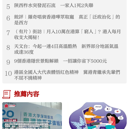
5
陝西柞水突發泥石流 一家人1死2失聯
6
銳評｜羅奇唱衰香港嘩眾取寵 真正「泛政治化」的
是西方
7
（有片）街訪｜月入10萬在港算「窮人」？港人每月
收支大揭秘！
8
天文台：今起一連4日高溫酷熱 新界部分地區氣溫
或達36度
9
9個香港隱世景點解鎖 一招讓你省下5000元
10
港區全國人大代表體悟紅色精神 冀港青繼承先輩們
不屈不撓精神
推薦內容