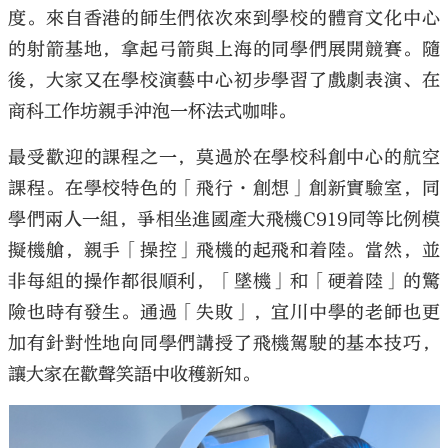
度。來自香港的師生們依次來到學校的體育文化中心
的射箭基地，拿起弓箭與上海的同學們展開競賽。隨
後，大家又在學校演藝中心初步學習了戲劇表演、在
商科工作坊親手沖泡一杯法式咖啡。
最受歡迎的課程之一，莫過於在學校科創中心的航空
課程。在學校特色的「飛行·創想」創新實驗室，同
學們兩人一組，爭相坐進國產大飛機C919同等比例模
擬機艙，親手「操控」飛機的起飛和着陸。當然，並
非每組的操作都很順利，「墜機」和「硬着陸」的驚
險也時有發生。通過「失敗」，宜川中學的老師也更
加有針對性地向同學們講授了飛機駕駛的基本技巧，
讓大家在歡聲笑語中收穫新知。