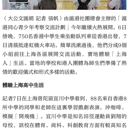
（大公文匯網 記者 張帆）由滬港社團總會主辦的「滬
港同心青少年考察交流計劃」今年繼續火熱展開。6日
傍晚，750名香港中學生乘坐動臥列車從香港出發，7
日清晨抵達虹橋火車站。簡單洗漱過後，他們分成9個
小組前往上海各區展開交流活動，實地體驗「上海
人」生活。當地的學校和港人團體為師生們準備了熱
情的歡迎儀式和形式多樣的活動。
體驗上海高中生活
記者7日在上海普陀區宜川中學看到，88名來自香港8
所中學的同學和老師在這裏學習戲劇表演、沖咖啡、
模擬「開飛機」。宜川中學是知名田徑運動員劉翔的
母校，該校在體育、商科、科創教育方面有較高知名