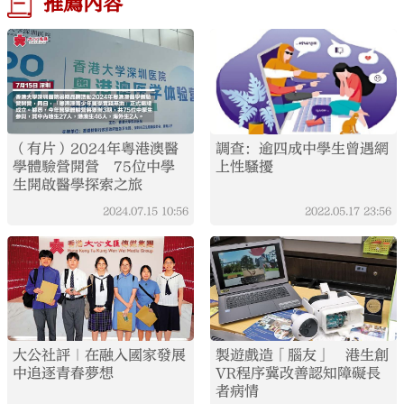
推薦內容
（有片）2024年粵港澳醫
調查：逾四成中學生曾遇網
學體驗營開營 75位中學
上性騷擾
生開啟醫學探索之旅
2024.07.15
10:56
2022.05.17
23:56
大公社評｜在融入國家發展
製遊戲造「腦友」 港生創
中追逐青春夢想
VR程序冀改善認知障礙長
者病情