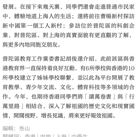
發展。在接下來幾天裏，同學們還會走進普通市民家
中，體驗地道上海人的生活；還將前往曹楊新村探訪
新中國第一個工人新村；參訪位於普陀區的科創企
業，對普陀區、對上海的真實面貌有更直觀的了解，
與更多內地同胞交朋友。
普陀區教育工作黨委書記胡俊還介紹，此前該區與香
港教育界一直保持着良好互動，有6所學校與香港的10
所學校建立了姊妹學校聯繫，並以此為平台開展了教
育教學、青少年交流、文化、體育科技等多領域的合
作。今年，也期待香港同學們將「讀萬卷書」與「行
萬里路」相結合，深入了解祖國的歷史文化和現實國
情，開闊視野，增長見識，將來更好報效祖國。
編輯：叁山
關鍵詞：
香港
內地
上海
中學生