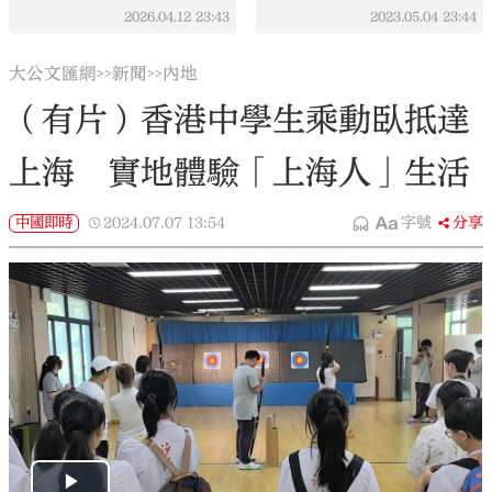
2026.04.12
23:43
2023.05.04
23:44
大公文匯網
新聞
內地
>>
>>
（有片）香港中學生乘動臥抵達
上海 實地體驗「上海人」生活
中國即時
2024.07.07
13:54
字號
分享