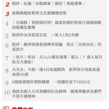
2
銳評｜記協「炒散雜軍」操控「黑箱選舉」
3
崔朝陽履新紫荊文化集團總經理
4
「白海豚」登陸倒計時！國家防總針對浙江福建啟動
四級應急響應
5
陝西柞水突發泥石流 一家人1死2失聯
6
銳評｜羅奇唱衰香港嘩眾取寵 真正「泛政治化」的
是西方
7
（有片）街訪｜月入10萬在港算「窮人」？港人每月
收支大揭秘！
8
天文台：今起一連4日高溫酷熱 新界部分地區氣溫
或達36度
9
9個香港隱世景點解鎖 一招讓你省下5000元
10
港區全國人大代表體悟紅色精神 冀港青繼承先輩們
不屈不撓精神