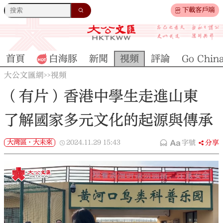
下載客戶端
首頁
白海豚
新聞
視頻
評論
Go Chin
大公文匯網
視頻
>>
（有片）香港中學生走進山東
了解國家多元文化的起源與傳承
大灣區·大未來
2024.11.29
15:43
字號
分享