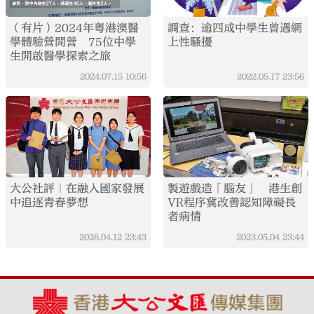
（有片）2024年粵港澳醫
調查：逾四成中學生曾遇網
學體驗營開營 75位中學
上性騷擾
生開啟醫學探索之旅
2024.07.15
10:56
2022.05.17
23:56
大公社評｜在融入國家發展
製遊戲造「腦友」 港生創
中追逐青春夢想
VR程序冀改善認知障礙長
者病情
2026.04.12
23:43
2023.05.04
23:44