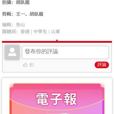
拍攝：胡臥龍
剪輯：王一、胡臥龍
編輯：叁山
關鍵詞：
香港
中學生
山東
評論