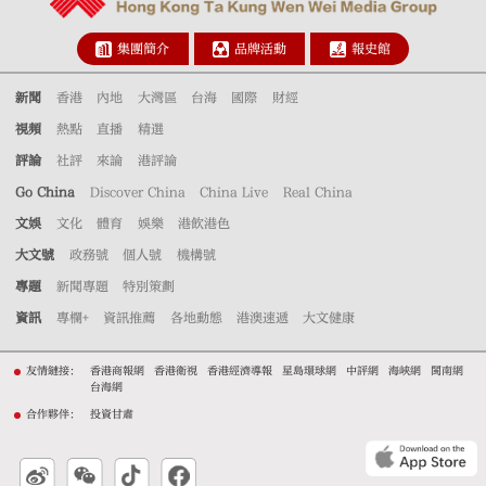
集團簡介
品牌活動
報史館
新聞
香港
內地
大灣區
台海
國際
財經
視頻
熱點
直播
精選
評論
社評
來論
港評論
Go China
Discover China
China Live
Real China
文娛
文化
體育
娛樂
港飲港色
大文號
政務號
個人號
機構號
專題
新聞專題
特別策劃
資訊
專欄+
資訊推薦
各地動態
港澳速遞
大文健康
友情鏈接：
香港商報網
香港衛視
香港經濟導報
星島環球網
中評網
海峽網
閩南網
台海網
合作夥伴：
投資甘肅