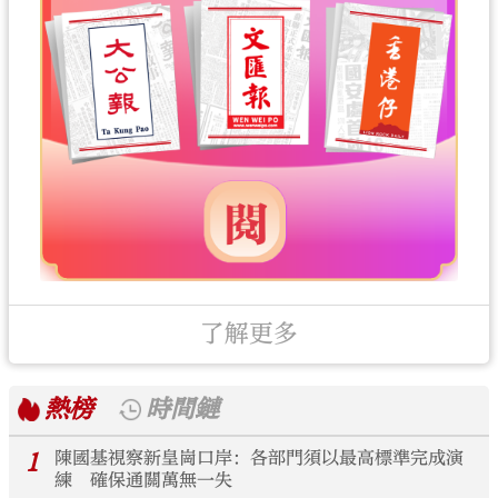
了解更多
熱榜
時間鏈
1
陳國基視察新皇崗口岸：各部門須以最高標準完成演
練 確保通關萬無一失