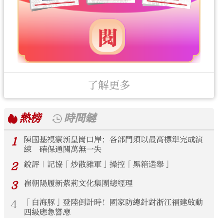
了解更多
熱榜
時間鏈
1
陳國基視察新皇崗口岸：各部門須以最高標準完成演
練 確保通關萬無一失
2
銳評｜記協「炒散雜軍」操控「黑箱選舉」
3
崔朝陽履新紫荊文化集團總經理
4
「白海豚」登陸倒計時！國家防總針對浙江福建啟動
四級應急響應