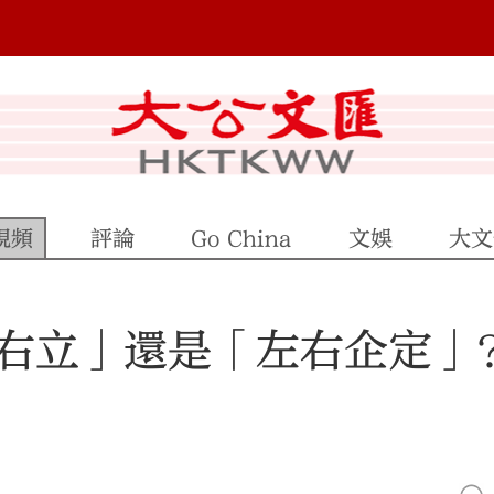
視頻
評論
Go China
文娛
大文
右立」還是「左右企定」