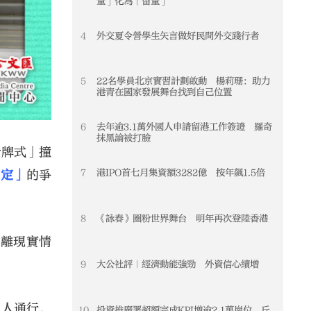
量」化為「留量」
4
外交夏令營學生矢言做好民間外交踐行者
4
5
22名學員北京實習計劃啟動 楊莉珊：助力
5
港青在國家發展舞台找到自己位置
6
去年逾3.1萬外國人申請留港工作簽證 羅奇
6
抹黑論被打臉
骨牌式」撞
7
港IPO首七月集資額3282億 按年飆1.5倍
7
站定」
的爭
8
《詠春》圈粉世界舞台 明年再次登陸香港
8
脫離現實情
9
大公社評｜經濟動能強勁 外資信心續增
9
的人通行，
10
投資推廣署超額完成KPI增逾2.1萬崗位 丘
10