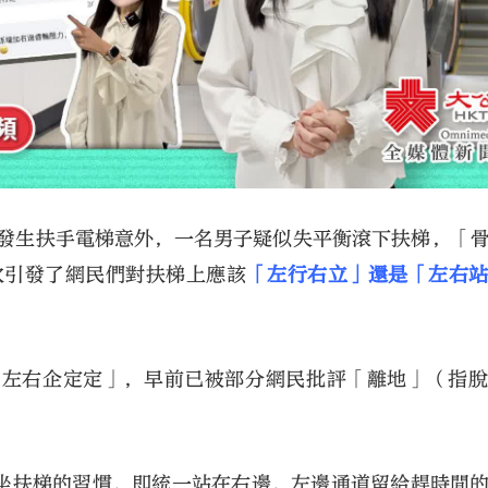
站發生扶手電梯意外，一名男子疑似失平衡滾下扶梯，「
次引發了網民們對扶梯上應該
「左行右立」還是「左右
「左右企定定」，早前已被部分網民批評「離地」（指
坐扶梯的習慣，即統一站在右邊，左邊通道留給趕時間