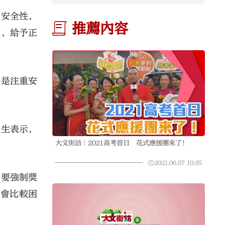
高安全性，
推薦內容
勵，給予正
要是注重安
先生表示，
大文街訪｜2021高考首日 花式應援團來了！
2021.06.07
10:35
需要強制獎
，會比較困