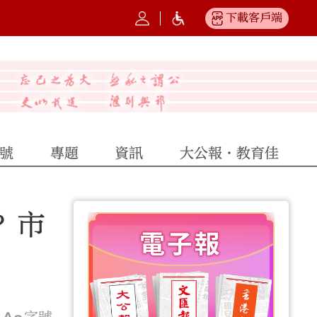
下載客戶端
號
專題
資訊
大公報·教育佳
？市