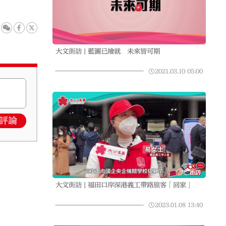
大文街訪 | 藍圖已繪就 未來皆可期
2021.03.10
05:00
評論
大文街訪 | 福田口岸深港義工帶路旅客「回家」
2023.01.08
13:40