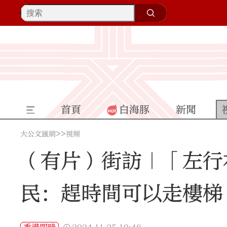
首頁
白海豚
新聞
>>
大公文匯網
視頻
（有片）街訪｜「左行
民：趕時間可以走樓梯