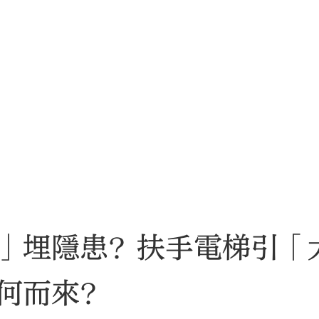
」埋隱患？扶手電梯引「
何而來？