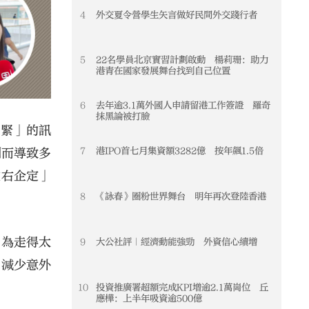
4
外交夏令營學生矢言做好民間外交踐行者
4
5
22名學員北京實習計劃啟動 楊莉珊：助力
5
港青在國家發展舞台找到自己位置
6
去年逾3.1萬外國人申請留港工作簽證 羅奇
6
抹黑論被打臉
要緊」的訊
7
港IPO首七月集資額3282億 按年飆1.5倍
7
倒而導致多
左右企定」
8
《詠春》圈粉世界舞台 明年再次登陸香港
8
因為走得太
9
大公社評｜經濟動能強勁 外資信心續增
9
，減少意外
10
投資推廣署超額完成KPI增逾2.1萬崗位 丘
10
應樺：上半年吸資逾500億