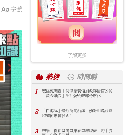
字號
了解更多
熱榜
時間鏈
1
宏福苑調查｜何偉豪裝備損毀詳情首公開
1
「黃金戰衣」手袖燒毀鞋部分熔化
2
「白海豚」逼近浙閩沿海！預計明晚登陸
2
將如何影響我國？
3
來論｜從新皇崗口岸看口岸經濟 將「流
3