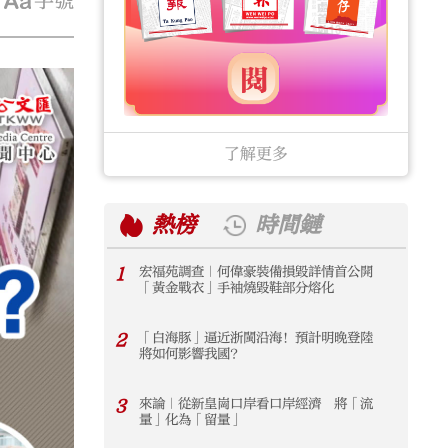
字號
了解更多
熱榜
時間鏈
1
宏福苑調查｜何偉豪裝備損毀詳情首公開
1
「黃金戰衣」手袖燒毀鞋部分熔化
2
「白海豚」逼近浙閩沿海！預計明晚登陸
2
將如何影響我國？
3
來論｜從新皇崗口岸看口岸經濟 將「流
3
量」化為「留量」