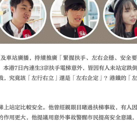
片及車站廣播，持續推廣「緊握扶手、左右企穩、安全
，本港7日內連生3宗扶手電梯意外，皆因有人未站定跌
戰，究竟該「左行右立」還是「左右企定」？港鐵的「
梯上站定比較安全。他曾經親眼目睹過扶梯事故，有人
的作用更大，他提議用意外事故警醒市民提高安全意識