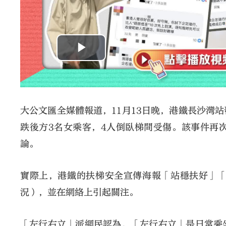
大公文匯全媒體報道，11月13日晚，港鐵長沙灣
跌後方3名女乘客，4人倒臥梯間受傷。該事件再
論。
實際上，港鐵的扶梯安全宣傳海報「站穩扶好」
況），並在網絡上引起關注。
「左行右立」派網民認為，「左行右立」是日常乘