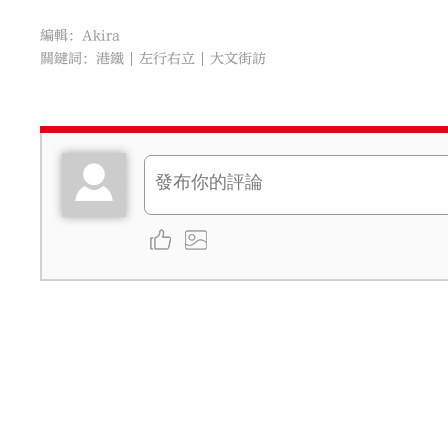
編輯：Akira
關鍵詞：
港鐵
左行右立
大文街訪