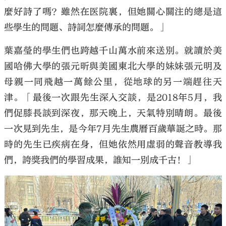
麼好詩了嗎？雖然在医院裏，但她關心關注的總是這
些學生的問題、詩詞怎麼傳承的問題。」
葉嘉瑩的學生們也跨越千山萬水前來送別。就讀於美
國哈佛大學的張元昕與美國東北大學的妹妹張元明及
母親一同飛越一萬餘公里，從地球的另一端趕往天
津。「最後一次跟先生深入交談，是2018年5月，我
們促膝長談到深夜，那天晚上，天氣特別晴朗。最後
一次見到先生，是今年7月先生農曆百歲華誕之時。那
時的先生已疾病在身，但她依然用虛弱的聲音教導我
們，誇獎我們的學習成果，誰知一別成千古！」