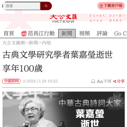
下載客戶端
首頁
范長江行動
新聞
視頻
評論
Go C
大公文匯網
新聞
內地
>>
>>
古典文學研究學者葉嘉瑩逝世
享年100歲
中國即時
2024.11.24
19:22
字號
分享