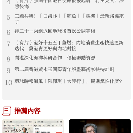
4
（有片）強闖中國駐日使館後被起訴 村田晃大：深
感後悔
5
三颱共舞！「白海豚」「鯨魚」「燦鴻」最新路徑來
了
6
神二十一乘組返回地球後首次公開亮相
7
（有片）港好十五五 | 董煜：內地消費生產快速更新
迭代 冀港青更好與內地對接
8
閩港深化海洋科研合作 積極聯動資源
9
第二屆香港黃永玉國際青年版畫藝術家扶持計劃
10
環球時報海風｜陳佩琪「大陸行」，民進黨怕什麼？
推薦內容