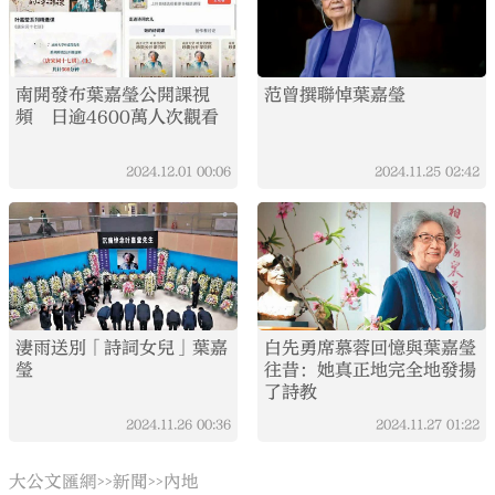
南開發布葉嘉瑩公開課視
范曾撰聯悼葉嘉瑩
頻 日逾4600萬人次觀看
2024.12.01
00:06
2024.11.25
02:42
淒雨送別「詩詞女兒」葉嘉
白先勇席慕蓉回憶與葉嘉瑩
瑩
往昔：她真正地完全地發揚
了詩教
2024.11.26
00:36
2024.11.27
01:22
大公文匯網
新聞
內地
>>
>>