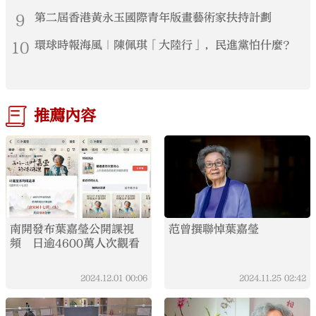
9
第二屆香港黃永玉國際青年版畫藝術家扶持計劃
10
環球時報海風｜陳佩琪「大陸行」，民進黨怕什麼？
推薦內容
南開發布葉嘉瑩公開課視
范曾撰聯悼葉嘉瑩
頻 日逾4600萬人次觀看
2024.12.01
00:06
2024.11.25
02:42