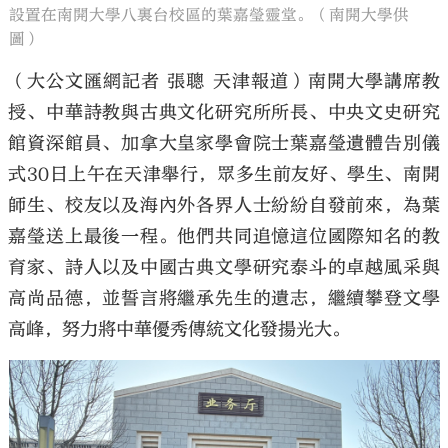
設置在南開大學八裏台校區的葉嘉瑩靈堂。（南開大學供
圖）
（大公文匯網記者 張聰 天津報道）南開大學講席教
授、中華詩教與古典文化研究所所長、中央文史研究
館資深館員、加拿大皇家學會院士葉嘉瑩遺體告別儀
式30日上午在天津舉行，眾多生前友好、學生、南開
師生、校友以及海內外各界人士紛紛自發前來，為葉
嘉瑩送上最後一程。他們共同追憶這位國際知名的教
育家、詩人以及中國古典文學研究泰斗的卓越風采與
高尚品德，並誓言將繼承先生的遺志，繼續攀登文學
高峰，努力將中華優秀傳統文化發揚光大。