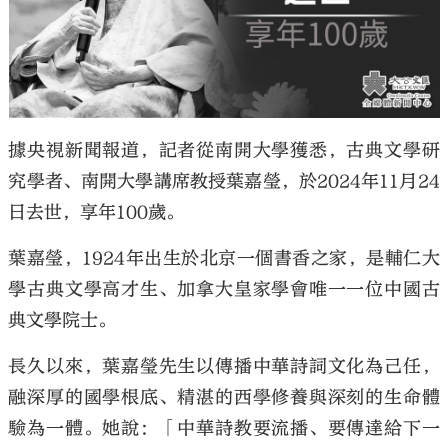
大公文匯
據央視新聞報道，記者從南開大學獲悉，古典文學研
究學者、南開大學講席教授葉嘉瑩，於2024年11月24
日去世，享年100歲。
葉嘉瑩，1924年出生於北京一個書香之家，是輔仁大
學古典文學高才生、加拿大皇家學會唯一一位中國古
典文學院士。
長久以來，葉嘉瑩先生以傳播中華詩詞文化為己任，
融深厚的國學根底、精湛的西學修養與深刻的生命體
驗為一體。她說：「中華詩教要流播、要傳達給下一