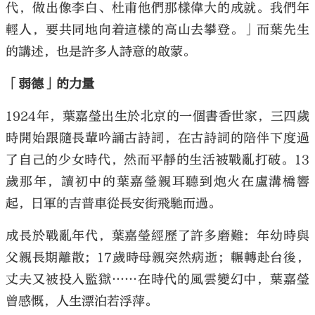
代，做出像李白、杜甫他們那樣偉大的成就。我們年
輕人，要共同地向着這樣的高山去攀登。」而葉先生
的講述，也是許多人詩意的啟蒙。
「弱德」的力量
1924年，葉嘉瑩出生於北京的一個書香世家，三四歲
時開始跟隨長輩吟誦古詩詞，在古詩詞的陪伴下度過
了自己的少女時代，然而平靜的生活被戰亂打破。13
歲那年，讀初中的葉嘉瑩親耳聽到炮火在盧溝橋響
起，日軍的吉普車從長安街飛馳而過。
成長於戰亂年代，葉嘉瑩經歷了許多磨難：年幼時與
父親長期離散；17歲時母親突然病逝；輾轉赴台後，
丈夫又被投入監獄……在時代的風雲變幻中，葉嘉瑩
曾感慨，人生漂泊若浮萍。