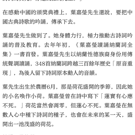
在感動中國的頒獎典禮上，葉嘉瑩先生還說，要把中
國古典詩歌的吟誦，傳承下去。
葉嘉瑩先生做到了。她身體力行，極力推動古詩詞吟
誦的普及教育。去年年初，《葉嘉瑩讀誦納蘭詞全
集》一書首發。葉嘉瑩先生以納蘭性德族裔身份用傳
統聲調讀誦，348首納蘭詞跨越三百餘年歷史「原音重
現」，為後人留下詩詞原本動人的音韻。
葉先生出生於農曆6月，那是荷花盛開的季節，因此她
的小名喚作小荷。葉嘉瑩曾在詩中寫下「蓮實有心應
不死。」荷花當然會凋零，但蓮心不死。葉嘉瑩在無
數人心中種下詩詞的種子，也會在未來的某一天，盛
開出一池茂盛的荷花。