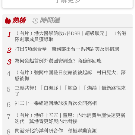
了解更多
熱榜
時間鏈
1
（有片）港大醫學院收5名DSE「超級狀元」 1名港
隊劍擊成員獲錄取
2
打出5項組合拳 商務部出台一系列對美反制措施
3
為何發起首例外貿國安調查？商務部回應
4
（有片）強闖中國駐日使館後被起訴 村田晃大：深
感後悔
5
三颱共舞！「白海豚」「鯨魚」「燦鴻」最新路徑來
了
6
神二十一乘組返回地球後首次公開亮相
7
（有片）港好十五五 | 董煜：內地消費生產快速更新
迭代 冀港青更好與內地對接
8
閩港深化海洋科研合作 積極聯動資源