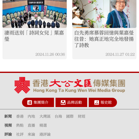
淒雨送別「詩詞女兒」葉嘉
白先勇席慕蓉回憶與葉嘉瑩
瑩
往昔：她真正地完全地發揚
了詩教
2024.11.26
00:36
2024.11.27
01:22
集團簡介
品牌活動
報史館
新聞
香港
內地
大灣區
台海
國際
財經
視頻
熱點
直播
精選
評論
社評
來論
港評論