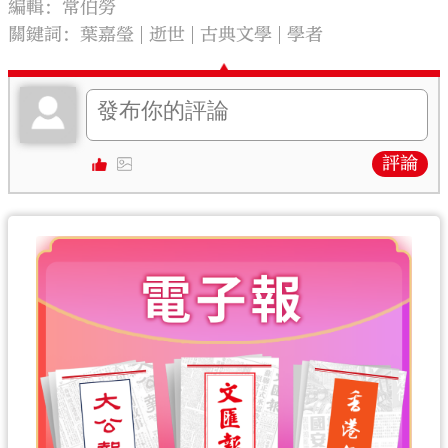
編輯：常伯勞
關鍵詞：
葉嘉瑩
逝世
古典文學
學者
評論