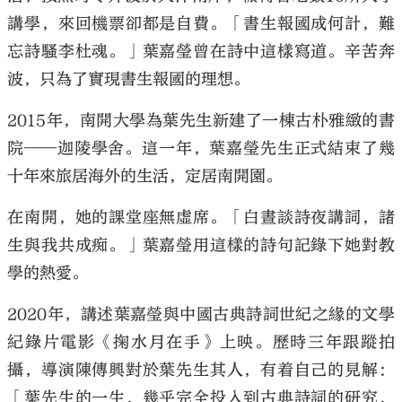
講學，來回機票卻都是自費。「書生報國成何計，難
忘詩騷李杜魂。」葉嘉瑩曾在詩中這樣寫道。辛苦奔
波，只為了實現書生報國的理想。
2015年，南開大學為葉先生新建了一棟古朴雅緻的書
院——迦陵學舍。這一年，葉嘉瑩先生正式結束了幾
十年來旅居海外的生活，定居南開園。
在南開，她的課堂座無虛席。「白晝談詩夜講詞，諸
生與我共成痴。」葉嘉瑩用這樣的詩句記錄下她對教
學的熱愛。
2020年，講述葉嘉瑩與中國古典詩詞世紀之緣的文學
紀錄片電影《掬水月在手》上映。歷時三年跟蹤拍
攝，導演陳傳興對於葉先生其人，有着自己的見解：
「葉先生的一生，幾乎完全投入到古典詩詞的研究，