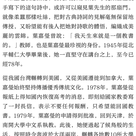
手寫下的這句詩中，或許可以窺見葉先生的那扇門。
就像柔蠶那樣吐絲，把對古典詩詞的見解毫無保留地
傳授，又盼望能有後人把她對詩歌的體悟，編織成美
麗的雲錦。葉嘉瑩曾說：「我天生來就是一個教書
的。」教師，也是葉嘉瑩最珍視的身份。1945年從北
平輔仁大學畢業後，她一直堅守在講台之上，至今已
經78年。
從我國台灣輾轉到美國，又從美國遷徙到加拿大，葉
嘉瑩始終堅持傳播優秀傳統文化。1978年，葉嘉瑩從
報紙上得知國內恢復高考的消息，即刻給國家教委寫
了一封長信，表示不要任何報酬，只希望能回國教
書。1979年，葉嘉瑩的申請得到批准，回到天津，於
南開大學中文系執教。此後，她便過起了候鳥般的生
活，按照時令奔波於大洋兩岸，輾轉各地數10所大學