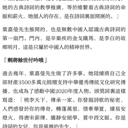
她的古典詩詞的教學推廣，等於維繫着古典詩詞的命
脈和薪火，她個人的存在，是在詩詞裏面開展的。」
葉嘉瑩先生推開的，也是無數中國人認識古典詩詞的
第一扇門。門內，是辛棄疾的金戈鐵馬，是李白的故
鄉明月，這是只屬於中國人的精神世界。
「剩將餘世付吟哦」
過去幾年，葉嘉瑩先生做了許多事。她陸續將自己全
部財產3500多萬元捐贈支持中華優秀傳統文化研究傳
播，也成為了感動中國2020年度人物。頒獎詞裏這樣
寫道：「桃李天下，傳承一家。你發掘詩歌的秘密，
人們感發於你的傳奇。轉蓬萬里，情牽華夏，續易安
燈火，得唐宋薪傳，繼靜安絕學，貫中西文脈。你是
詩詞的女兒，你是風雅的先生。」