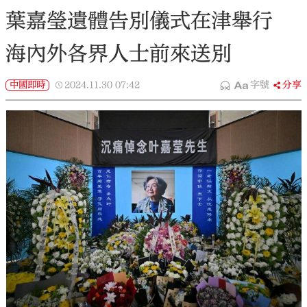
葉嘉瑩遺體告別儀式在津舉行
海內外各界人士前來送別
中國即時
2024.11.30
07:42
字號
分享