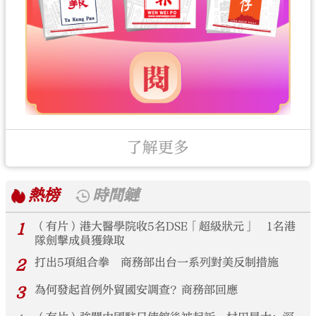
了解更多
熱榜
時間鏈
1
（有片）港大醫學院收5名DSE「超級狀元」 1名港
隊劍擊成員獲錄取
2
打出5項組合拳 商務部出台一系列對美反制措施
3
為何發起首例外貿國安調查？商務部回應