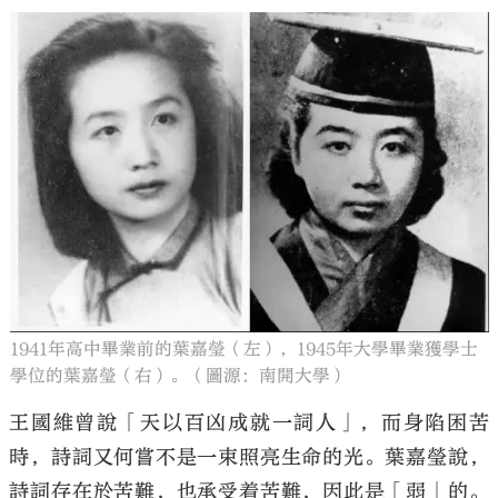
1941年高中畢業前的葉嘉瑩（左），1945年大學畢業獲學士
學位的葉嘉瑩（右）。（圖源：南開大學）
王國維曾說「天以百凶成就一詞人」，而身陷困苦
時，詩詞又何嘗不是一束照亮生命的光。葉嘉瑩說，
詩詞存在於苦難，也承受着苦難，因此是「弱」的。