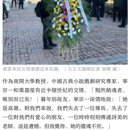
周恩來侄女周秉德送來花圈。（大公文匯網記者 張聰 攝）
作為南開大學教授、中國古典小說戲劇研究專家，寧
宗一和葉嘉瑩有近半個世紀的交情，「黯然銷魂者，
唯別而已矣！」暮年別故友，寧宗一深情地說：「她
是高壽。對我們來說，我們失去了一位尊長，失去了
一位對我們有愛心的朋友、一位時時刻刻傳遞詩美的
老師，這是遺憾。但我覺得，她的靈魂不死。」