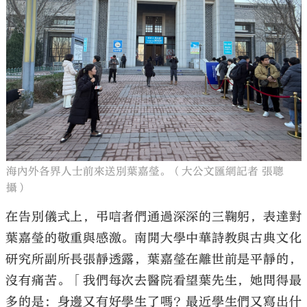
海內外各界人士前來送別葉嘉瑩。（大公文匯網記者 張聰
攝）
在告別儀式上，弔唁者們通過深深的三鞠躬，表達對
葉嘉瑩的敬重與感激。南開大學中華詩教與古典文化
研究所副所長張靜透露，葉嘉瑩在離世前是平靜的，
沒有痛苦。「我們每次去醫院看望葉先生，她問得最
多的是：身邊又有好學生了嗎？最近學生們又寫出什