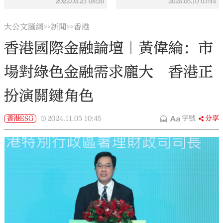
2022.03.23
08:20
2025.06.10
03:44
大公文匯網
新聞
香港
>>
>>
香港國際金融論壇｜黃偉綸：市
場對綠色金融需求龐大 香港正
扮演關鍵角色
香港ESG
2024.11.05
10:45
字號
分享