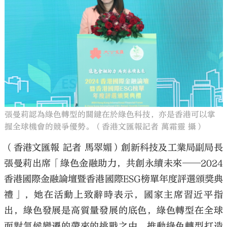
大公文匯
張曼莉認為綠色轉型的關鍵在於綠色科技，亦是香港可以掌
握全球機會的競爭優勢。（香港文匯報記者 萬霜靈 攝）
（香港文匯報 記者 馬翠媚）創新科技及工業局副局長
張曼莉出席「綠色金融助力，共創永續未來──2024
香港國際金融論壇暨香港國際ESG榜單年度評選頒獎典
禮」，她在活動上致辭時表示，國家主席習近平指
出，綠色發展是高質量發展的底色，綠色轉型在全球
面對氣候變遷的帶來的挑戰之中，推動綠色轉型打造