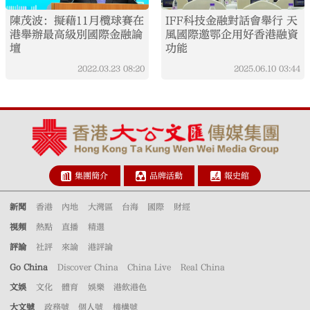
陳茂波：擬藉11月欖球賽在
IFF科技金融對話會舉行 天
港舉辦最高級別國際金融論
風國際邀鄂企用好香港融資
壇
功能
2022.03.23
08:20
2025.06.10
03:44
集團簡介
品牌活動
報史館
新聞
香港
內地
大灣區
台海
國際
財經
視頻
熱點
直播
精選
評論
社評
來論
港評論
Go China
Discover China
China Live
Real China
文娛
文化
體育
娛樂
港飲港色
大文號
政務號
個人號
機構號