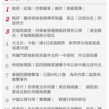
1
銳評｜記協「炒散雜軍」操控「黑箱選舉」
2
銳評｜羅奇唱衰香港嘩眾取寵 真正「泛政治化」的
是西方
3
宏福苑調查｜何偉豪裝備損毀詳情首公開 「黃金戰
衣」手袖燒毀鞋部分熔化
4
天文台：今起一連4日高溫酷熱 新界部分地區氣溫
或達36度
5
所羅門群島新政府重申支持一中原則 外交部回應
6
時政新聞眼丨從四個維度讀懂今年以來中國元首外交
7
泰國校園槍擊案｜已致8死15傷 為年內第二起致命
槍擊事件
8
（有片）菲律賓交存所謂「黃岩島海圖」 國防部：
堅決反制任何鬧海挑釁
9
中國公開月球「寶藏圖」 將建月球科研站