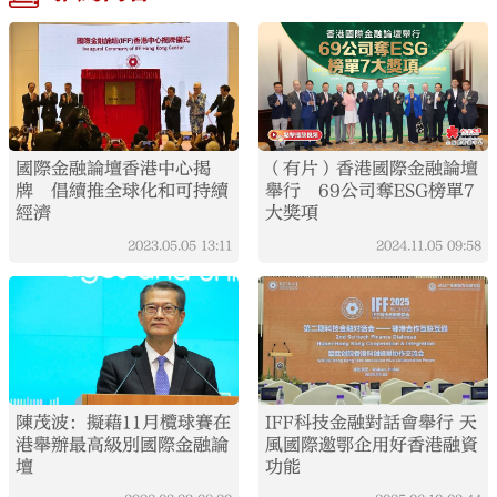
國際金融論壇香港中心揭
（有片）香港國際金融論壇
牌 倡續推全球化和可持續
舉行 69公司奪ESG榜單7
經濟
大獎項
2023.05.05
13:11
2024.11.05
09:58
陳茂波：擬藉11月欖球賽在
IFF科技金融對話會舉行 天
港舉辦最高級別國際金融論
風國際邀鄂企用好香港融資
壇
功能