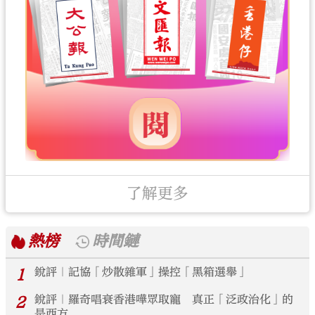
了解更多
熱榜
時間鏈
1
銳評｜記協「炒散雜軍」操控「黑箱選舉」
2
銳評｜羅奇唱衰香港嘩眾取寵 真正「泛政治化」的
是西方