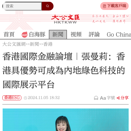
下載客戶端
首頁
白海豚
新聞
視頻
評論
Go Chin
大公文匯網
新聞
香港
>>
>>
香港國際金融論壇｜張曼莉：香
港具優勢可成為內地綠色科技的
國際展示平台
香港ESG
2024.11.05
18:32
字號
分享