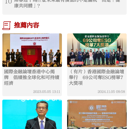
10
席春迎丨為什麼未來最有價值的不是醫院 而是「健
康共同體」？
推薦內容
國際金融論壇香港中心揭
（有片）香港國際金融論壇
牌 倡續推全球化和可持續
舉行 69公司奪ESG榜單7
經濟
大獎項
2023.05.05
13:11
2024.11.05
09:58