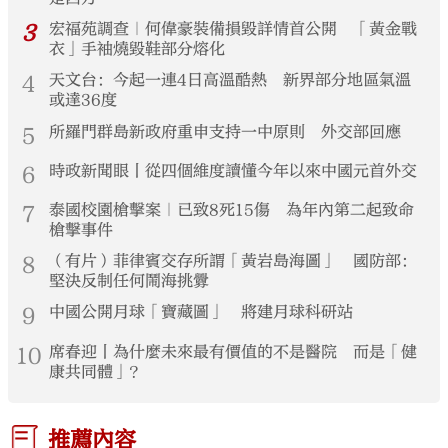
3
宏福苑調查｜何偉豪裝備損毀詳情首公開 「黃金戰
衣」手袖燒毀鞋部分熔化
4
天文台：今起一連4日高溫酷熱 新界部分地區氣溫
或達36度
5
所羅門群島新政府重申支持一中原則 外交部回應
6
時政新聞眼丨從四個維度讀懂今年以來中國元首外交
7
泰國校園槍擊案｜已致8死15傷 為年內第二起致命
槍擊事件
8
（有片）菲律賓交存所謂「黃岩島海圖」 國防部：
堅決反制任何鬧海挑釁
9
中國公開月球「寶藏圖」 將建月球科研站
10
席春迎丨為什麼未來最有價值的不是醫院 而是「健
康共同體」？
推薦內容