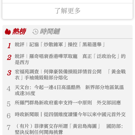
了解更多
熱榜
時間鏈
1
銳評｜記協「炒散雜軍」操控「黑箱選舉」
2
銳評｜羅奇唱衰香港嘩眾取寵 真正「泛政治化」的
是西方
3
宏福苑調查｜何偉豪裝備損毀詳情首公開 「黃金戰
衣」手袖燒毀鞋部分熔化
4
天文台：今起一連4日高溫酷熱 新界部分地區氣溫
或達36度
5
所羅門群島新政府重申支持一中原則 外交部回應
6
時政新聞眼丨從四個維度讀懂今年以來中國元首外交
7
（有片）菲律賓交存所謂「黃岩島海圖」 國防部：
堅決反制任何鬧海挑釁