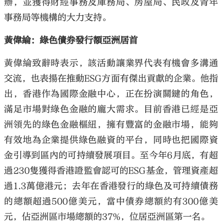
辦，並獲得財經事務及庫務局、房屋局、民政及青年
事務局等機構的大力支持。
黃偉綸：綠色債券發行額亞洲居首
黃偉綸致辭時表示，該活動讓業界代表有機會多溝通
交流，也表揚在推動ESG方面有傑出貢獻的企業。他指
出，香港作為國際金融中心，正在扮演關鍵的角色，
滿足市場對綠色金融的龐大需求。目前香港已經是亞
洲領先的綠色金融樞紐，擁有豐富的金融市場，能夠
有效地為企業提供綠色融資的平台，同時也把國際資
金引導到區內的可持續發展項目。至今年6月底，有超
過230隻獲得香港證監會認可的ESG基金，管理資產超
過1.3萬億港元；去年在香港發行的綠色及可持續債務
的總額超過500億美元，當中債券總額約有300億美
元，佔亞洲區市場總額的37%，位居亞洲區第一名。