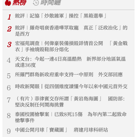
熱榜
時間鏈
1
銳評｜記協「炒散雜軍」操控「黑箱選舉」
2
銳評｜羅奇唱衰香港嘩眾取寵 真正「泛政治化」的
是西方
3
宏福苑調查｜何偉豪裝備損毀詳情首公開 「黃金戰
衣」手袖燒毀鞋部分熔化
4
天文台：今起一連4日高溫酷熱 新界部分地區氣溫
或達36度
5
所羅門群島新政府重申支持一中原則 外交部回應
6
時政新聞眼丨從四個維度讀懂今年以來中國元首外交
7
（有片）菲律賓交存所謂「黃岩島海圖」 國防部：
堅決反制任何鬧海挑釁
8
泰國校園槍擊案｜已致8死15傷 為年內第二起致命
槍擊事件
9
中國公開月球「寶藏圖」 將建月球科研站