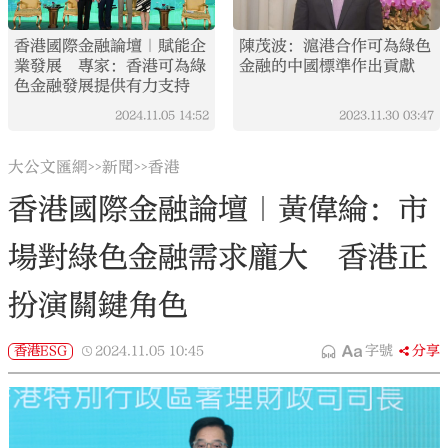
香港國際金融論壇｜賦能企
陳茂波：滬港合作可為綠色
業發展 專家：香港可為綠
金融的中國標準作出貢獻
色金融發展提供有力支持
2024.11.05
14:52
2023.11.30
03:47
大公文匯網
新聞
香港
>>
>>
香港國際金融論壇｜黃偉綸：市
場對綠色金融需求龐大 香港正
扮演關鍵角色
香港ESG
2024.11.05
10:45
字號
分享