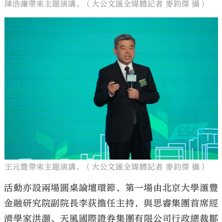
陳浩濂帶來主題演講。（大公文匯全媒體記者 麥鈞傑 攝）
王元豐帶來主題演講。（大公文匯全媒體記者 麥鈞傑 攝）
活動亦設兩場圓桌論壇環節，第一場由北京大學滙豐
金融研究院副院長李荻擔任主持，與思睿集團首席經
濟學家洪灝、天風國際證券集團有限公司行政總裁鄒