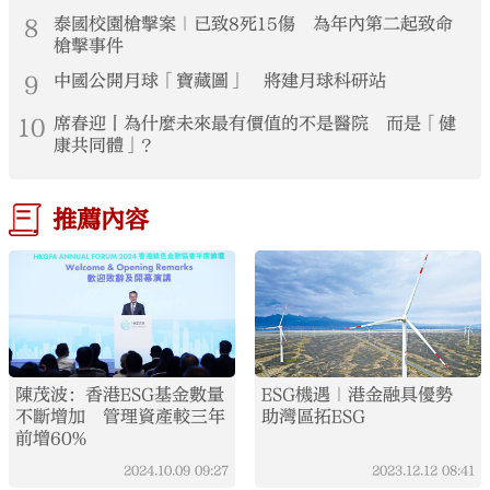
8
泰國校園槍擊案｜已致8死15傷 為年內第二起致命
槍擊事件
9
中國公開月球「寶藏圖」 將建月球科研站
10
席春迎丨為什麼未來最有價值的不是醫院 而是「健
康共同體」？
推薦內容
陳茂波：香港ESG基金數量
ESG機遇｜港金融具優勢
不斷增加 管理資產較三年
助灣區拓ESG
前增60%
2024.10.09
09:27
2023.12.12
08:41