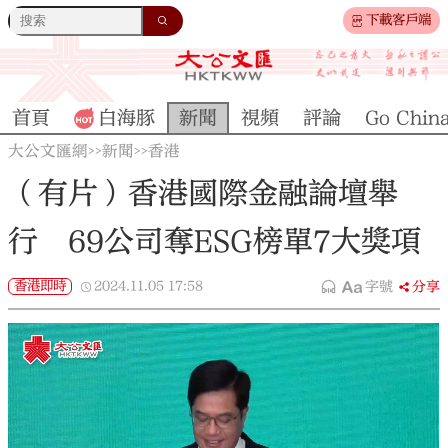
下載客戶端
首頁
白海豚
新聞
視頻
評論
Go Chin
大公文匯網
新聞
香港
>>
>>
（有片）香港國際金融論壇舉
行 69公司奪ESG榜單7大獎項
香港即時
2024.11.05
17:58
字號
分享