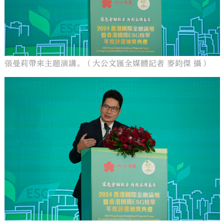
張曼莉帶來主題演講。（大公文匯全媒體記者 麥鈞傑 攝）