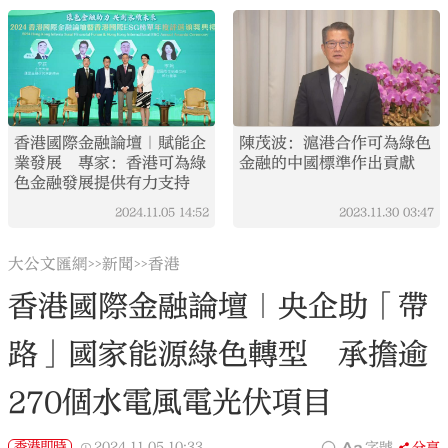
香港國際金融論壇｜賦能企
陳茂波：滬港合作可為綠色
業發展 專家：香港可為綠
金融的中國標準作出貢獻
色金融發展提供有力支持
2024.11.05
14:52
2023.11.30
03:47
大公文匯網
新聞
香港
>>
>>
香港國際金融論壇｜央企助「帶
路」國家能源綠色轉型 承擔逾
270個水電風電光伏項目
香港即時
2024.11.05
10:33
字號
分享