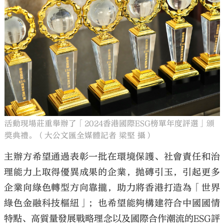
活動現場莊重舉辦了「2024香港國際ESG榜單年度評選」頒
獎典禮。（大公文匯全媒體記者 梁堅 攝）
主辦方希望通過表彰一批在環境保護、社會責任和治
理能力上取得優異成果的企業，拋磚引玉，引起更多
企業向綠色轉型方向靠攏，助力將香港打造為「世界
綠色金融科技樞紐」；也希望能夠構建符合中國國情
特點、高質量發展戰略理念以及國際合作潮流的ESG評