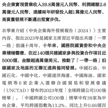
央企業實現營業收入39.8萬億元人民幣、利潤總額2.6
萬億元人民幣，連續兩年研發投入超1萬億元人民幣，
高質量發展不斷邁出堅實步伐。
衣學東介紹《中央企業海外發展報告（2024）》主要
內容，指出2023年是國家主席習近平提出共建「一帶
一路」倡議十周年，
十年來，國務院國資委和中央企
業積極響應，在近140個共建國家參與投資合作項目近
5000個，金額超過萬億美元，推動了「一帶一路」沿
線國家及地區的互聯互通與協同發展。
中國石油、中
國石化、中國中化、中國遠洋海運、中國海油、國家
電網等6家企業入選聯合國貿易和發展會議
（UNCTAD）發布的2023年度「全球跨國公司100強
榜單」。「中國跨國公司100強」榜單中有38家為中
央企業，平均跨國指數為13.2%，同比上升0.66個百