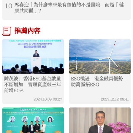
10
席春迎丨為什麼未來最有價值的不是醫院 而是「健
康共同體」？
推薦內容
陳茂波：香港ESG基金數量
ESG機遇｜港金融具優勢
不斷增加 管理資產較三年
助灣區拓ESG
前增60%
2024.10.09
09:27
2023.12.12
08:41