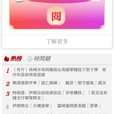
了解更多
熱榜
時間鏈
1
（有片）長崎市長明確指出美國軍機投下原子彈 高
市早苗卻再度迴避
2
賴清德裝甲車「逃亡演練」 戳穿「堅守最後」謊言
3
特朗普：伊朗目前經濟狀況「非常糟糕」 「甚至沒有
錢支付軍隊開支」
4
伊朗開出「天價清單」 霍峽重開要美國「買單」