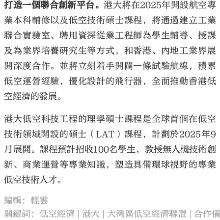
打造一個聯合創新平台。
港大將在2025年開設航空專
業本科輔修以及低空技術碩士課程，將通過建立工業
聯合實驗室、聘用資深從業工程師為學生輔導、授課
及為業界培養研究生等方式，和香港、內地工業界展
開深度合作。並將立刻着手開闢一條試驗航線，積累
低空運營經驗，優化設計的飛行器，全面推動香港低
空經濟的發展。
港大低空科技工程的理學碩士課程是全球首個在低空
技術領域開設的碩士（LAT）課程，計劃於2025年9
月展開。課程預計招收100名學生，教授無人機技術創
新、商業運營等專業知識，塑造具備環球視野的專業
低空技術人才。
編輯：輕雲
關鍵詞：
低空經濟
港大
大灣區低空經濟聯盟
合作