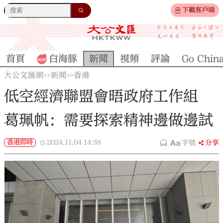
下載客戶端
首頁
白海豚
新聞
視頻
評論
Go Chin
大公文匯網
新聞
香港
>>
>>
低空經濟聯盟會晤政府工作組
葛珮帆：需要探索精神邊做邊試
香港即時
2024.11.04
14:38
字號
分享