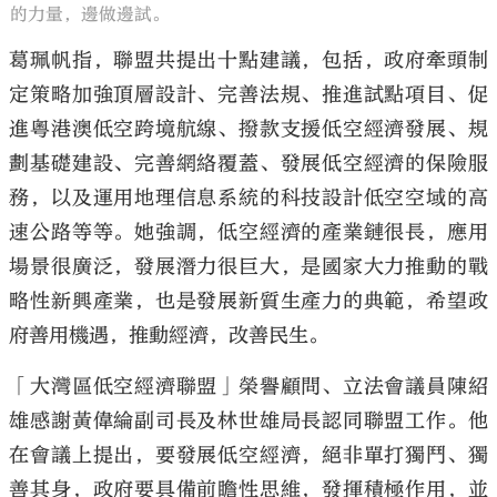
的力量，邊做邊試。
葛珮帆指，聯盟共提出十點建議，包括，政府牽頭制
定策略加強頂層設計、完善法規、推進試點項目、促
進粵港澳低空跨境航線、撥款支援低空經濟發展、規
劃基礎建設、完善網絡覆蓋、發展低空經濟的保險服
務，以及運用地理信息系統的科技設計低空空域的高
速公路等等。她強調，低空經濟的產業鏈很長，應用
場景很廣泛，發展潛力很巨大，是國家大力推動的戰
略性新興產業，也是發展新質生產力的典範，希望政
府善用機遇，推動經濟，改善民生。
「大灣區低空經濟聯盟」榮譽顧問、立法會議員陳紹
雄感謝黃偉綸副司長及林世雄局長認同聯盟工作。他
在會議上提出，要發展低空經濟，絕非單打獨鬥、獨
善其身，政府要具備前瞻性思維，發揮積極作用，並