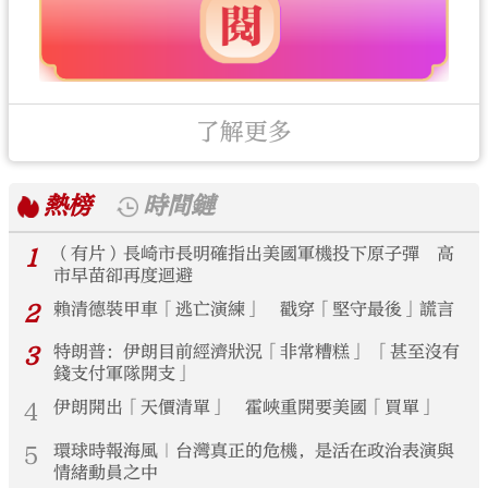
了解更多
熱榜
時間鏈
1
（有片）長崎市長明確指出美國軍機投下原子彈 高
市早苗卻再度迴避
2
賴清德裝甲車「逃亡演練」 戳穿「堅守最後」謊言
3
特朗普：伊朗目前經濟狀況「非常糟糕」 「甚至沒有
錢支付軍隊開支」
4
伊朗開出「天價清單」 霍峽重開要美國「買單」
5
環球時報海風｜台灣真正的危機，是活在政治表演與
情緒動員之中