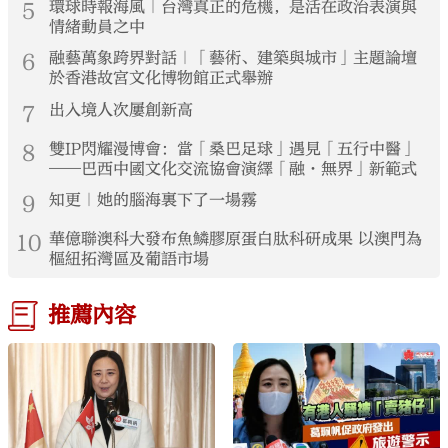
5
環球時報海風｜台灣真正的危機，是活在政治表演與
情緒動員之中
6
融藝萬象跨界對話｜「藝術、建築與城市」主題論壇
於香港故宮文化博物館正式舉辦
7
出入境人次屢創新高
8
雙IP閃耀漫博會：當「桑巴足球」遇見「五行中醫」
——巴西中國文化交流協會演繹「融·無界」新範式
9
知更｜她的腦海裏下了一場霧
10
華億聯澳科大發布魚鱗膠原蛋白肽科研成果 以澳門為
樞紐拓灣區及葡語市場
推薦內容