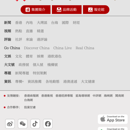
集團簡介
品牌活動
報史館
新聞
香港
內地
大灣區
台海
國際
財經
視頻
熱點
直播
精選
評論
社評
來論
港評論
Go China
Discover China
China Live
Real China
文娛
文化
體育
娛樂
港飲港色
大文號
政務號
個人號
機構號
專題
新聞專題
特別策劃
資訊
專欄+
資訊推薦
各地動態
港澳速遞
大文健康
友情鏈接：
香港商報網
香港衛視
香港經濟導報
星島環球網
中評網
海峽網
閩南網
台海網
合作夥伴：
投資甘肅