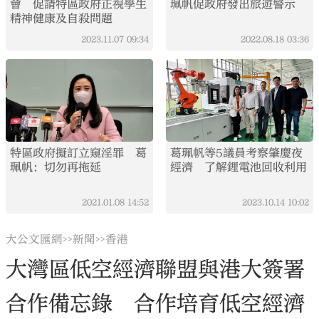
會 促請特區政府正視學生
珮帆促政府發出旅遊警示
精神健康及自殺問題
2023.11.07
09:34
2022.08.18
03:36
特區政府擬訂立窺淫罪 葛
葛珮帆等5議員考察肇慶夜
珮帆：切勿再拖延
經濟 了解鋰電池回收利用
2021.01.08
14:52
2023.10.14
10:02
大公文匯網
新聞
香港
>>
>>
大灣區低空經濟聯盟與港大簽署
合作備忘錄 合作培育低空經濟