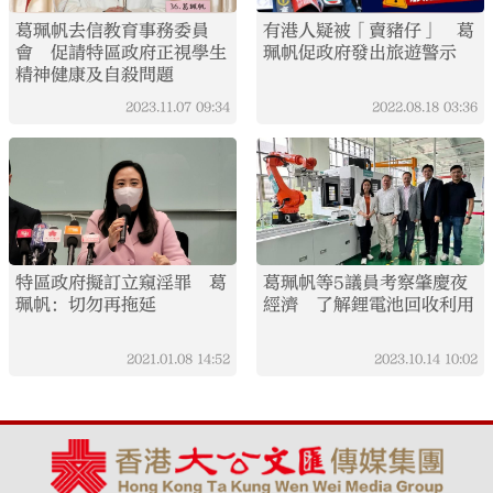
葛珮帆去信教育事務委員
有港人疑被「賣豬仔」 葛
會 促請特區政府正視學生
珮帆促政府發出旅遊警示
精神健康及自殺問題
2023.11.07
09:34
2022.08.18
03:36
特區政府擬訂立窺淫罪 葛
葛珮帆等5議員考察肇慶夜
珮帆：切勿再拖延
經濟 了解鋰電池回收利用
2021.01.08
14:52
2023.10.14
10:02