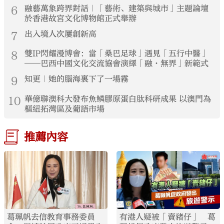
6
融藝萬象跨界對話｜「藝術、建築與城市」主題論壇
於香港故宮文化博物館正式舉辦
7
出入境人次屢創新高
8
雙IP閃耀漫博會：當「桑巴足球」遇見「五行中醫」
——巴西中國文化交流協會演繹「融·無界」新範式
9
知更｜她的腦海裏下了一場霧
10
華億聯澳科大發布魚鱗膠原蛋白肽科研成果 以澳門為
樞紐拓灣區及葡語市場
推薦內容
葛珮帆去信教育事務委員
有港人疑被「賣豬仔」 葛