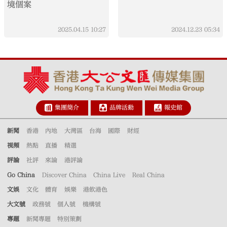
境個案
2025.04.15
10:27
2024.12.23
05:34
集團簡介
品牌活動
報史館
新聞
香港
內地
大灣區
台海
國際
財經
視頻
熱點
直播
精選
評論
社評
來論
港評論
Go China
Discover China
China Live
Real China
文娛
文化
體育
娛樂
港飲港色
大文號
政務號
個人號
機構號
專題
新聞專題
特別策劃