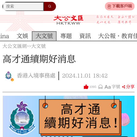
下載客戶端
ina
文娛
大文號
專題
資訊
大公報·教育
大公文匯網
大文號
>>
高才通續期好消息
香港入境事務處
2024.11.01
18:42
字號
分享
1095