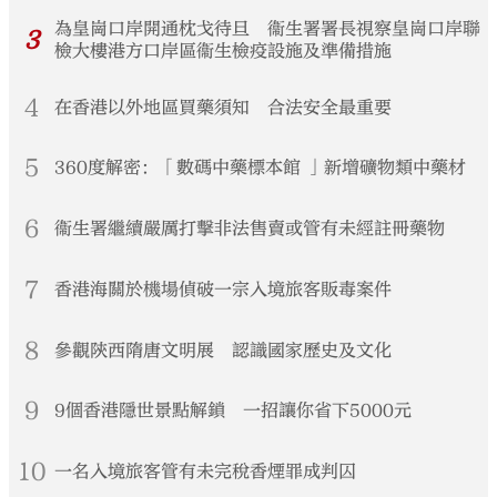
為皇崗口岸開通枕戈待旦 衞生署署長視察皇崗口岸聯
3
檢大樓港方口岸區衞生檢疫設施及準備措施
4
在香港以外地區買藥須知 合法安全最重要
5
360度解密：「數碼中藥標本館 」新增礦物類中藥材
6
衞生署繼續嚴厲打擊非法售賣或管有未經註冊藥物
7
香港海關於機場偵破一宗入境旅客販毒案件
8
參觀陝西隋唐文明展 認識國家歷史及文化
9
9個香港隱世景點解鎖 一招讓你省下5000元
10
一名入境旅客管有未完稅香煙罪成判囚