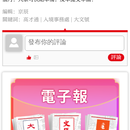
編輯：京辰
關鍵詞：
高才通
入境事務處
大文號
評論