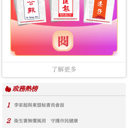
了解更多
政務
熱榜
1
李家超與東盟秘書長會面
2
衞生署無懼風雨 守護市民健康