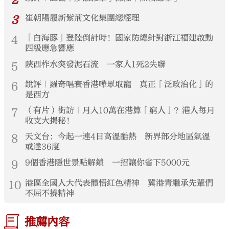
2
3
崔朝陽履新紫荊文化集團總經理
4
「白海豚」登陸倒計時！國家防總針對浙江福建啟動
四級應急響應
5
陝西柞水突發泥石流 一家人1死2失聯
6
銳評｜羅奇唱衰香港嘩眾取寵 真正「泛政治化」的
是西方
7
（有片）街訪｜月入10萬在港算「窮人」？港人每月
收支大揭秘！
8
天文台：今起一連4日高溫酷熱 新界部分地區氣溫
或達36度
9
9個香港隱世景點解鎖 一招讓你省下5000元
10
港區全國人大代表體悟紅色精神 冀港青繼承先輩們
不屈不撓精神
推薦內容