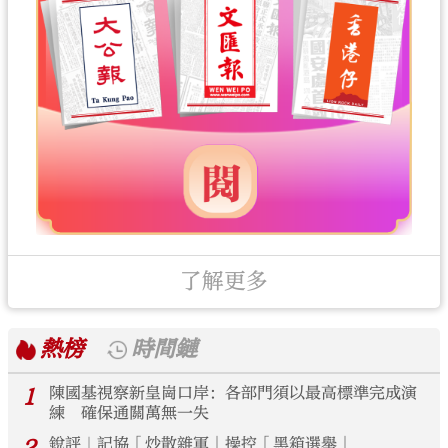
了解更多
熱榜
時間鏈
1
陳國基視察新皇崗口岸：各部門須以最高標準完成演
練 確保通關萬無一失
銳評｜記協「炒散雜軍」操控「黑箱選舉」