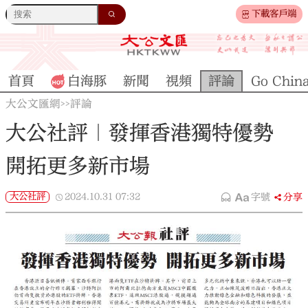
下載客戶端
首頁
白海豚
新聞
視頻
評論
Go Chin
大公文匯網
評論
>>
大公社評｜發揮香港獨特優勢
開拓更多新市場
大公社評
2024.10.31
07:32
字號
分享