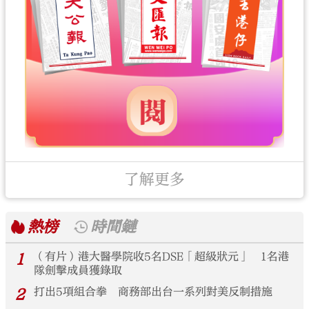
了解更多
熱榜
時間鏈
1
（有片）港大醫學院收5名DSE「超級狀元」 1名港
隊劍擊成員獲錄取
2
打出5項組合拳 商務部出台一系列對美反制措施