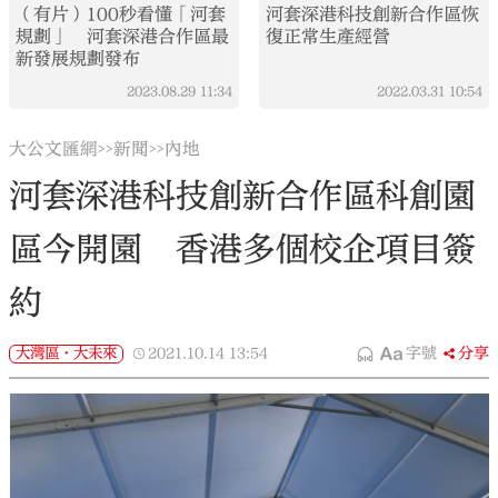
（有片）100秒看懂「河套
河套深港科技創新合作區恢
規劃」 河套深港合作區最
復正常生產經營
新發展規劃發布
2023.08.29
11:34
2022.03.31
10:54
大公文匯網
新聞
內地
>>
>>
河套深港科技創新合作區科創園
區今開園 香港多個校企項目簽
約
大灣區·大未來
2021.10.14
13:54
字號
分享