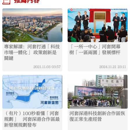
推薦內容
專家解讀：河套打通「科技
「一所一中心」河套開幕
市場一體化」 政策創新是
樹「一區兩園」發展標杆
關鍵
2021.11.03
03:57
2024.11.21
23:11
（有片）100秒看懂「河套
河套深港科技創新合作區恢
規劃」 河套深港合作區最
復正常生產經營
新發展規劃發布