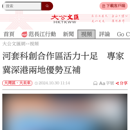
下載客戶端
首頁
范長江行動
新聞
視頻
評論
Go C
大公文匯網
視頻
>>
河套科創合作區活力十足 專家
冀深港兩地優勢互補
大灣區·大未來
2024.10.30
11:14
字號
分享