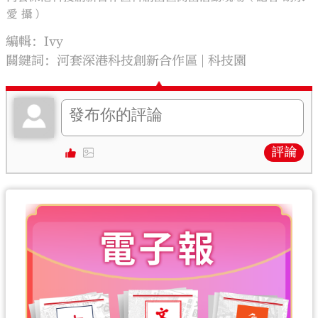
愛 攝）
編輯：Ivy
關鍵詞：
河套深港科技創新合作區
科技園
評論