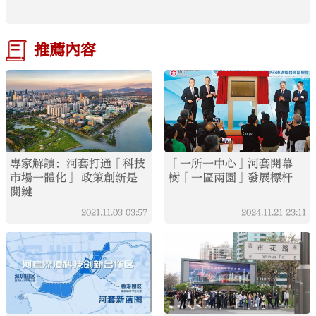
推薦內容
專家解讀：河套打通「科技
「一所一中心」河套開幕
市場一體化」 政策創新是
樹「一區兩園」發展標杆
關鍵
2021.11.03
03:57
2024.11.21
23:11