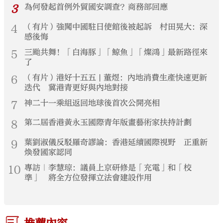
3
為何發起首例外貿國安調查？商務部回應
4
（有片）強闖中國駐日使館後被起訴 村田晃大：深
感後悔
5
三颱共舞！「白海豚」「鯨魚」「燦鴻」最新路徑來
了
6
（有片）港好十五五 | 董煜：內地消費生產快速更新
迭代 冀港青更好與內地對接
7
神二十一乘組返回地球後首次公開亮相
8
第二屆香港黃永玉國際青年版畫藝術家扶持計劃
9
葉劉淑儀反駁羅奇謬論：香港延續國際視野 正重新
煥發國家認同
10
專訪｜李慧琼：議員上京研修是「充電」和「校
準」 將全方位發揮立法會建設作用