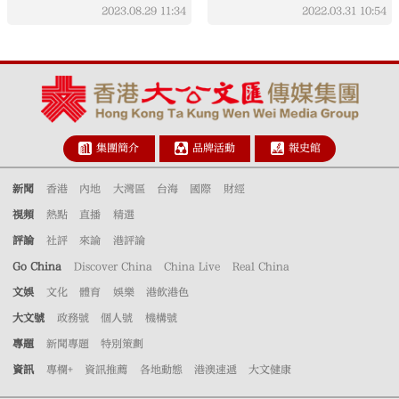
2023.08.29
11:34
2022.03.31
10:54
集團簡介
品牌活動
報史館
新聞
香港
內地
大灣區
台海
國際
財經
視頻
熱點
直播
精選
評論
社評
來論
港評論
Go China
Discover China
China Live
Real China
文娛
文化
體育
娛樂
港飲港色
大文號
政務號
個人號
機構號
專題
新聞專題
特別策劃
資訊
專欄+
資訊推薦
各地動態
港澳速遞
大文健康