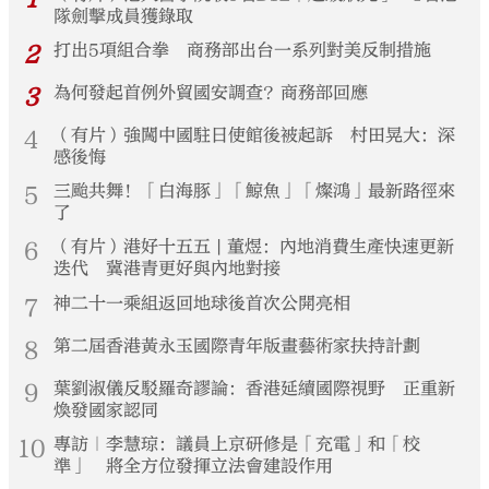
隊劍擊成員獲錄取
2
打出5項組合拳 商務部出台一系列對美反制措施
3
為何發起首例外貿國安調查？商務部回應
4
（有片）強闖中國駐日使館後被起訴 村田晃大：深
感後悔
5
三颱共舞！「白海豚」「鯨魚」「燦鴻」最新路徑來
了
6
（有片）港好十五五 | 董煜：內地消費生產快速更新
迭代 冀港青更好與內地對接
7
神二十一乘組返回地球後首次公開亮相
8
第二屆香港黃永玉國際青年版畫藝術家扶持計劃
9
葉劉淑儀反駁羅奇謬論：香港延續國際視野 正重新
煥發國家認同
10
專訪｜李慧琼：議員上京研修是「充電」和「校
準」 將全方位發揮立法會建設作用