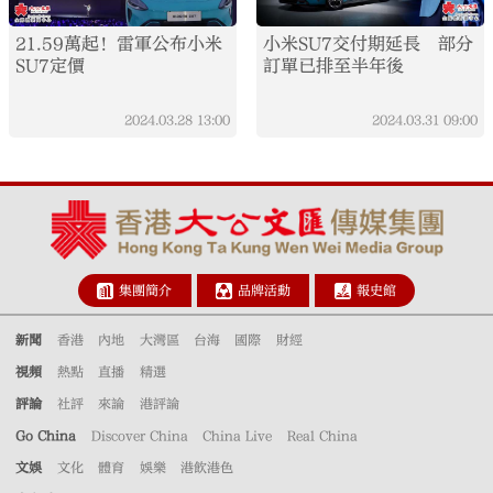
21.59萬起！雷軍公布小米
小米SU7交付期延長 部分
SU7定價
訂單已排至半年後
2024.03.28
13:00
2024.03.31
09:00
集團簡介
品牌活動
報史館
新聞
香港
內地
大灣區
台海
國際
財經
視頻
熱點
直播
精選
評論
社評
來論
港評論
Go China
Discover China
China Live
Real China
文娛
文化
體育
娛樂
港飲港色