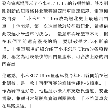
發布會現場展示了小米SU7 Ultra的各項性能。談及剛
剛刷新的紐博格林北環賽道四門車圈速紀錄，雷軍極
為自豪，「小米SU7 Ultra成為紐北史上最速四門
車。」他表示，第一次造車就敢於征戰紐北，希望借
此表達小米造車的決心。「量產車與原型車不同，擺
在我們面前還有漫長的路，要以敬畏之心不斷前
行。」雷軍現場詳細介紹了小米SU7 Ultra的各項優
勢，稱之為地表最快的四門量產車，可合法上路的四
門賽車。
他透露，小米SU7 Ultra量產車從今年6月就開始在紐
北調校，是一款「可街可賽的巔峰性能科技轎車。」
作為賽車愛好者，他也提示廣大車友敬畏速度，安全
駕駛，兼顧日常駕駛與賽道刷圈需求，「不希望車友
在馬路逞強。」