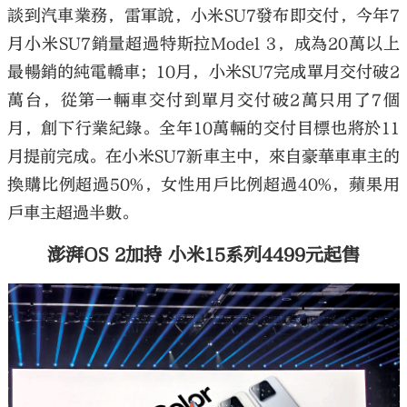
談到汽車業務，雷軍說，小米SU7發布即交付，今年7
月小米SU7銷量超過特斯拉Model 3，成為20萬以上
最暢銷的純電轎車；10月，小米SU7完成單月交付破2
萬台，從第一輛車交付到單月交付破2萬只用了7個
月，創下行業紀錄。全年10萬輛的交付目標也將於11
月提前完成。在小米SU7新車主中，來自豪華車車主的
換購比例超過50%，女性用戶比例超過40%，蘋果用
戶車主超過半數。
澎湃OS 2加持 小米15系列4499元起售