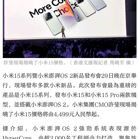
許斐現場揭曉了小米15價格。（香港文匯報記者 馬曉芳 攝）
小米15系列暨小米澎湃OS 2新品發布會29日晚在京舉
行，現場發布多款小米新品。此次發布會最為重磅的
產品是小米15系列，發布小米15和小米15 Pro兩款機
型，並搭載小米澎湃OS 2。小米集團CMO許斐現場揭
曉了小米15價格將由4,499元人民幣起。
據介紹，小米澎湃OS 2強勁系統表現源於
HyperCore，由超3,000名工程師合力打造，聚焦性