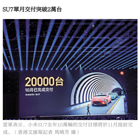
SU7單月交付突破2萬台
雷軍表示，小米SU7全年10萬輛的交付目標將於11月提前完
成。（香港文匯報記者 馬曉芳 攝）