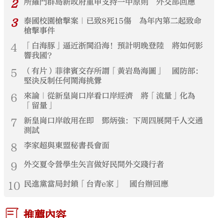
2
所羅門群島新政府重申支持一中原則 外交部回應
3
泰國校園槍擊案｜已致8死15傷 為年內第二起致命
槍擊事件
4
「白海豚」逼近浙閩沿海！預計明晚登陸 將如何影
響我國？
5
（有片）菲律賓交存所謂「黃岩島海圖」 國防部：
堅決反制任何鬧海挑釁
6
來論｜從新皇崗口岸看口岸經濟 將「流量」化為
「留量」
7
新皇崗口岸啟用在即 鄧炳強：下周四展開千人交通
測試
8
李家超與東盟秘書長會面
9
外交夏令營學生矢言做好民間外交踐行者
10
民進黨當局封鎖「台青e家」 國台辦回應
推薦內容