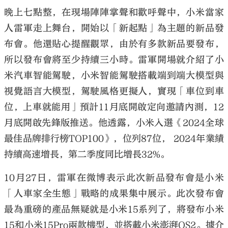
晚上七點整，在現場陣陣掌聲和歡呼聲中，小米當家
人雷軍走上舞台，開始以「新起點」為主題的新品發
布會。他還貼心提醒觀眾，由於有多款新品要發布，
所以發布會將至少持續三小時。雷軍開場就介紹了小
米汽車智能駕駛，小米智能駕駛搭載端到端大模型與
視覺語言大模型，駕駛風格更擬人，實現「車位到車
位，上車就能用」預計11月底開啟定向邀請內測，12
月底開啟先鋒版推送。他透露，小米入選《2024全球
最佳品牌排行榜TOP100》，位列87位， 2024年業績
持續高速增長，第二季度同比增長32%。
10月27日，雷軍在微博表示此次新品發布會是小米
「人車家全生態」戰略的成果集中展示。此次發布會
最為重磅的產品無疑就是小米15系列了，將發布小米
15和小米15Pro兩款機型，並搭載小米澎湃OS2。據介