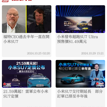
福特CEO過去半年一直在開
小米發布超跑SU7 Ultra
小米SU7
預售價81.49萬元
2024.10.25
02:20
2024.10.29
15:21
21.59萬起！雷軍公布小米
小米SU7交付期延長 部分
SU7定價
訂單已排至半年後