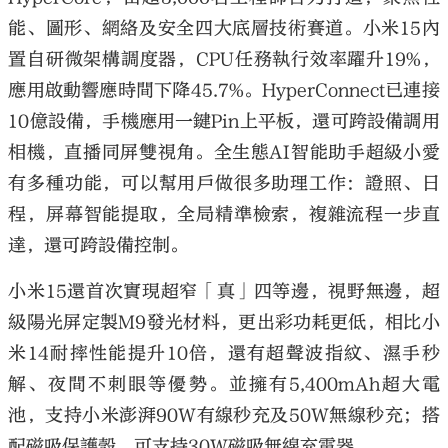
能、圖形、網絡及安全四大底層技術賽道。小米15內
置自研微架構調度器，CPU任務執行效率躍升19%，
應用啟動響應時間下降45.7%。HyperConnect已連接
10億設備，手機應用一鍵Pin上平板，還可跨設備調用
相機，直播同屏雙視角。全生態AI智能助手超級小愛
有多種功能，可以幫用戶做很多助理工作：證照、日
程，屏幕智能提取，全局精準檢索，複雜流程一步直
達，還可跨設備控制。
小米15還首次實現超窄「真」四等邊，視野無邊，超
級陽光屏定製M9發光材料，更出彩功耗更低，相比小
米14耐摔性能提升10倍，還有超聲波指紋、濕手秒
解、夜間不刺眼等優勢。並擁有5,400mAh超大電
池，支持小米澎湃90W有線秒充及50W無線秒充；搭
配磁吸保護殼，可支持30W磁吸無線充電器。