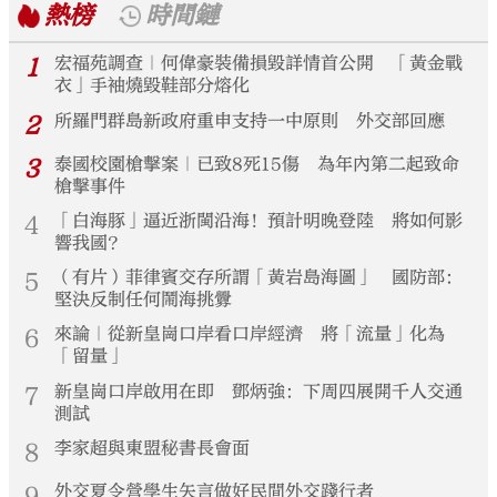
熱榜
時間鏈
1
宏福苑調查｜何偉豪裝備損毀詳情首公開 「黃金戰
衣」手袖燒毀鞋部分熔化
2
所羅門群島新政府重申支持一中原則 外交部回應
3
泰國校園槍擊案｜已致8死15傷 為年內第二起致命
槍擊事件
4
「白海豚」逼近浙閩沿海！預計明晚登陸 將如何影
響我國？
5
（有片）菲律賓交存所謂「黃岩島海圖」 國防部：
堅決反制任何鬧海挑釁
6
來論｜從新皇崗口岸看口岸經濟 將「流量」化為
「留量」
7
新皇崗口岸啟用在即 鄧炳強：下周四展開千人交通
測試
8
李家超與東盟秘書長會面
9
外交夏令營學生矢言做好民間外交踐行者