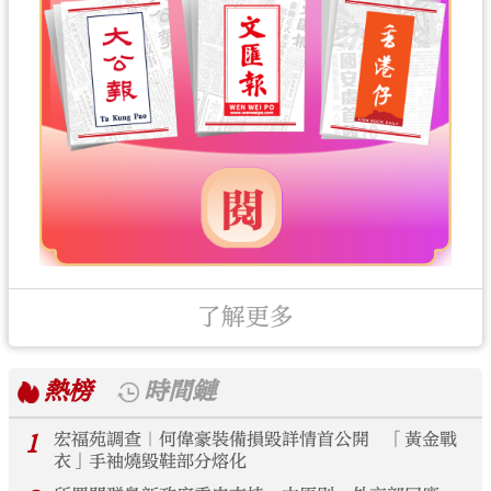
了解更多
熱榜
時間鏈
1
宏福苑調查｜何偉豪裝備損毀詳情首公開 「黃金戰
衣」手袖燒毀鞋部分熔化