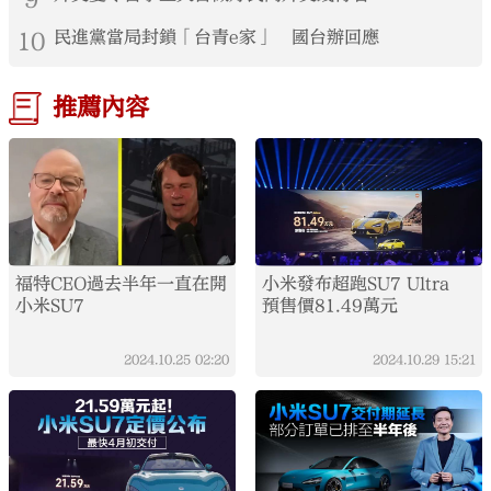
10
民進黨當局封鎖「台青e家」 國台辦回應
推薦內容
福特CEO過去半年一直在開
小米發布超跑SU7 Ultra
小米SU7
預售價81.49萬元
2024.10.25
02:20
2024.10.29
15:21