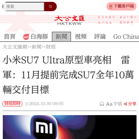
下載客戶端
首頁
白海豚
新聞
視頻
評論
Go Chin
大公文匯網
新聞
財經
>>
>>
小米SU7 Ultra原型車亮相 雷
軍：11月提前完成SU7全年10萬
輛交付目標
財經即時
2024.10.30
09:05
字號
分享