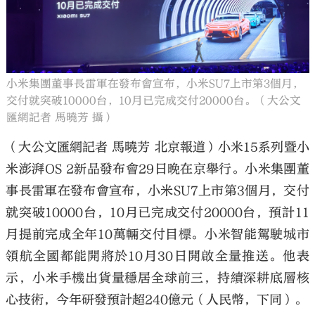
小米集團董事長雷軍在發布會宣布，小米SU7上市第3個月，
交付就突破10000台，10月已完成交付20000台。（大公文
匯網記者 馬曉芳 攝）
（大公文匯網記者 馬曉芳 北京報道）小米15系列暨小
米澎湃OS 2新品發布會29日晚在京舉行。小米集團董
事長雷軍在發布會宣布，小米SU7上市第3個月，交付
就突破10000台，10月已完成交付20000台，預計11
月提前完成全年10萬輛交付目標。小米智能駕駛城市
領航全國都能開將於10月30日開啟全量推送。他表
示，小米手機出貨量穩居全球前三，持續深耕底層核
心技術，今年研發預計超240億元（人民幣，下同）。