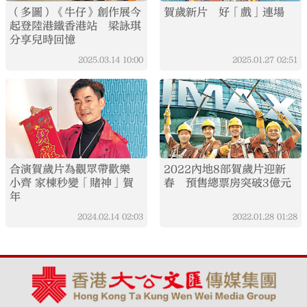
（多圖）《牛仔》創作展今
賀歲新片 好「戲」連場
起登陸港鐵香港站 梁詠琪
分享兒時回憶
2025.03.14
10:00
2025.01.27
02:51
合演賀歲片為觀眾帶歡樂
2022內地8部賀歲片迎新
小齊 家棟秒變「賭神」賀
春 預售總票房突破3億元
年
2024.02.14
02:03
2022.01.28
01:28