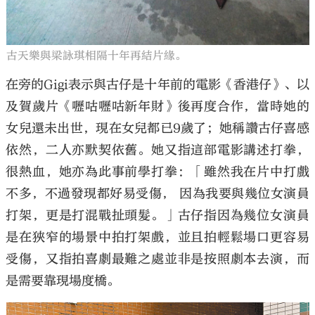
古天樂與梁詠琪相隔十年再結片緣。
在旁的Gigi表示與古仔是十年前的電影《香港仔》、以
及賀歲片《嚦咕嚦咕新年財》後再度合作，當時她的
女兒還未出世，現在女兒都已9歲了；她稱讚古仔喜感
依然，二人亦默契依舊。她又指這部電影講述打拳，
很熱血，她亦為此事前學打拳：「雖然我在片中打戲
不多，不過發現都好易受傷， 因為我要與幾位女演員
打架，更是打混戰扯頭髮。」古仔指因為幾位女演員
是在狹窄的場景中拍打架戲，並且拍輕鬆場口更容易
受傷，又指拍喜劇最難之處並非是按照劇本去演，而
是需要靠現場度橋。