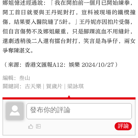
娜姐憶述經過說：「我在開拍前一個月已開始練拳，
開工首日就要與王丹妮對打，豈料被現場的鐵櫈撞
傷，結果要入醫院縫了5針。」王丹妮亦因拍片受傷，
但自言傷勢不及娜姐嚴重，只是腳踝流血不用縫針，
還劇透稍後二人還有擂台對打，笑言是為爭仔，兩女
爭奪陳湛文。
（來源：香港文匯報A12：娛樂 2024/10/27）
編輯：叁山
關鍵詞：
古天樂
賀歲片
梁詠琪
評論