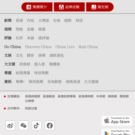
集團簡介
品牌活動
報史館
新聞
香港
內地
大灣區
台海
國際
財經
視頻
熱點
直播
精選
評論
社評
來論
港評論
Go China
Discover China
China Live
Real China
文娛
文化
體育
娛樂
港飲港色
大文號
政務號
個人號
機構號
專題
新聞專題
特別策劃
資訊
專欄+
資訊推薦
各地動態
港澳速遞
大文健康
友情鏈接：
香港商報網
香港衛視
香港經濟導報
星島環球網
中評網
海峽網
閩南網
台海網
合作夥伴：
投資甘肅