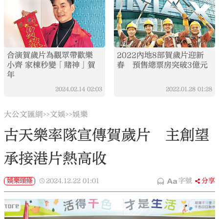
合演賀歲片為觀眾帶歡樂
2022內地8部賀歲片迎新
小齊 家棟秒變「賭神」賀
春 預售總票房突破3億元
年
2024.02.14
02:03
2022.01.28
01:28
大公文匯網
文娛
娛樂
>>
>>
古天樂率隊宣傳賀歲片 主創望
承接港片熱高收
娛樂頭條
2024.12.22
01:01
字號
分享