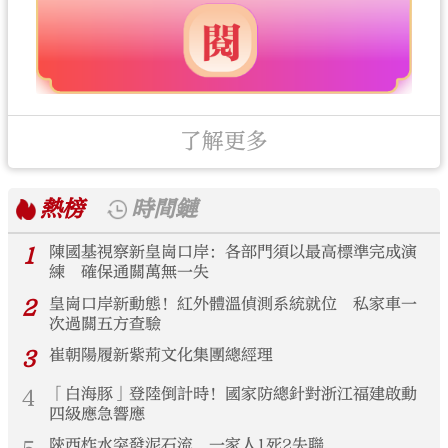
了解更多
熱榜
時間鏈
1
陳國基視察新皇崗口岸：各部門須以最高標準完成演
練 確保通關萬無一失
2
皇崗口岸新動態！紅外體溫偵測系統就位 私家車一
次過關五方查驗
3
崔朝陽履新紫荊文化集團總經理
4
「白海豚」登陸倒計時！國家防總針對浙江福建啟動
四級應急響應
陝西柞水突發泥石流 一家人1死2失聯