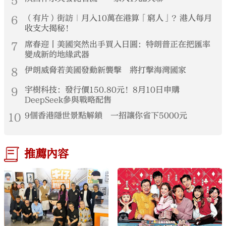
5
6
（有片）街訪｜月入10萬在港算「窮人」？港人每月
收支大揭秘！
7
席春迎丨美國突然出手買入日圓：特朗普正在把匯率
變成新的地緣武器
8
伊朗威脅若美國發動新襲擊 將打擊海灣國家
9
宇樹科技：發行價150.80元！8月10日申購
DeepSeek參與戰略配售
10
9個香港隱世景點解鎖 一招讓你省下5000元
推薦內容