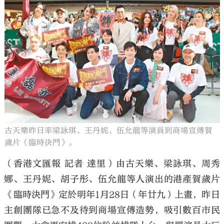
古天樂昨日率梁詠琪、王丹妮、伍允龍等演員到商場宣傳賀
歲片《臨時決鬥》。
（香港文匯報 記者 達里）由古天樂、梁詠琪、周秀
娜、王丹妮、胡子彤、伍允龍等人演出的港產賀歲片
《臨時決鬥》定於明年1月28日（年廿九）上畫，昨日
主創團隊已急不及待到商場宣傳造勢，吸引數百市民