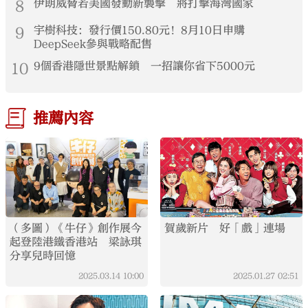
8
伊朗威脅若美國發動新襲擊 將打擊海灣國家
9
宇樹科技：發行價150.80元！8月10日申購
DeepSeek參與戰略配售
10
9個香港隱世景點解鎖 一招讓你省下5000元
推薦內容
（多圖）《牛仔》創作展今
賀歲新片 好「戲」連場
起登陸港鐵香港站 梁詠琪
分享兒時回憶
2025.03.14
10:00
2025.01.27
02:51