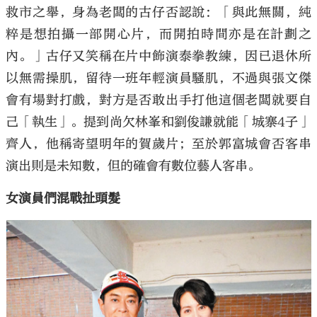
救市之舉，身為老闆的古仔否認說：「與此無關，純
粹是想拍攝一部開心片，而開拍時間亦是在計劃之
內。」古仔又笑稱在片中飾演泰拳教練，因已退休所
以無需操肌，留待一班年輕演員騷肌，不過與張文傑
會有場對打戲，對方是否敢出手打他這個老闆就要自
己「執生」。提到尚欠林峯和劉俊謙就能「城寨4子」
齊人，他稱寄望明年的賀歲片；至於郭富城會否客串
演出則是未知數，但的確會有數位藝人客串。
女演員們混戰扯頭髮