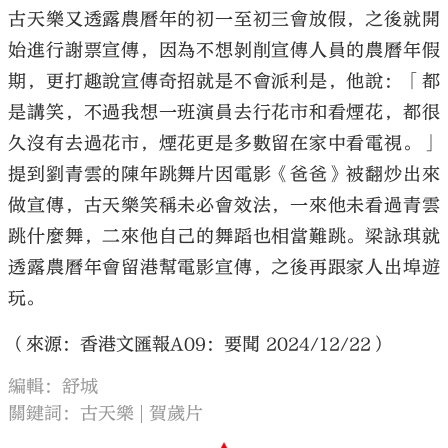
古天樂又透露農曆年的初一至初三會放假，之後就開
始進行謝票宣傳，因為不想剝削宣傳人員的農曆年假
期，更打趣說宣傳奇招就是不會派利是，他說：「都
是講笑，不過我想一班演員去行花市和看煙花，都很
久沒有去過花市，煙花更是多數留在家中看電視。」
提到劉青雲的陳年跳舞片因電影《爸爸》被翻炒出來
做宣傳，古天樂笑稱未必會效法，一來他未看過青雲
跳什麼舞，二來他自己的舞蹈也相當難跳。梁詠琪就
透露農曆年會留港幫電影宣傳，之後再跟家人出埠遊
玩。
（來源：香港文匯報A09：要聞 2024/12/22）
編輯：舒城
關鍵詞：
古天樂
賀歲片