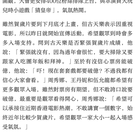
圍觀，大會更安排400位粉絲排隊上台，與眾演員大玩
兒時小遊戲「猜皇帝」，氣氛熱鬧。
雖然賀歲片要到下月底才上畫，但古天樂表示因重視
電影，所以昨日就開始宣傳活動，希望觀眾到時會多
多入場支持。問到古天樂是否緊張賀歲片成績，他
說：「緊張就沒有，因為過年會很忙，要大掃除又要
跟家人吃團年飯和拜神。」至於有沒信心票房能破
億，他說：「吓！現在套套戲都要破億？不過我都有
信心大家會看。」周秀娜、王丹妮和伍允龍都希望有
更多觀眾入場，雖然對票房有期望，但不敢誇口說要
破億，最重要是觀眾看得開心，周秀娜說：「希望可
以承接住近期香港電影熱潮，不敢講實一個數字，始
終近年比較少賀歲片，希望觀眾一家大小一起入場感
受氣氛。」