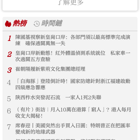
了解更多
熱榜
時間鏈
1
陳國基視察新皇崗口岸：各部門須以最高標準完成演
練 確保通關萬無一失
2
皇崗口岸新動態！紅外體溫偵測系統就位 私家車一
次過關五方查驗
3
崔朝陽履新紫荊文化集團總經理
4
「白海豚」登陸倒計時！國家防總針對浙江福建啟動
四級應急響應
5
陝西柞水突發泥石流 一家人1死2失聯
6
（有片）街訪｜月入10萬在港算「窮人」？港人每月
收支大揭秘！
7
席春迎丨美國突然出手買入日圓：特朗普正在把匯率
變成新的地緣武器