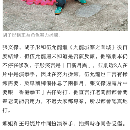
胡子彤稱正為角色努力操練。
張文傑、胡子彤和伍允龍繼《九龍城寨之圍城》後再
度結緣，但伍允龍還未知道是否演反派，他稱劇本仍
不停在修改，子彤笑言是「日新月異」，並劇透3人在
片中是演拳手，因此在努力操練，伍允龍也自言有操
練需要，於早前腳傷休息了兩個月。張文傑透露片中
要跟「香港拳王」古仔對打，他直言打老闆前都會問
聲老闆能否用力，不過大家都專業，所以都會認真地
打。
娜姐和王丹妮片中同扮演拳手，拍攝時亦同告受傷。