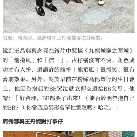
右起：周秀娜、梁詠琪和王丹妮都要拍打架戲。
說到王晶與葉念琛在新片中惡搞《九龍城寨之圍城》
的「龍捲風」和「信一」，古仔稱沒有不快，角色成
功才有人扮，還讚許紹雄扮「龍捲風」很搞笑、很有
喜劇效果。另外，對於早前在粉絲為他舉行的生日會
上，他因為抱起的BB哭泣就立即交還給BB父母，他
謂：「好合理，BB都哭了出來！（能否於明年抱自己
的BB？）你當我是異形會單性繁殖嗎？哈哈。」
周秀娜與王丹妮對打爭仔