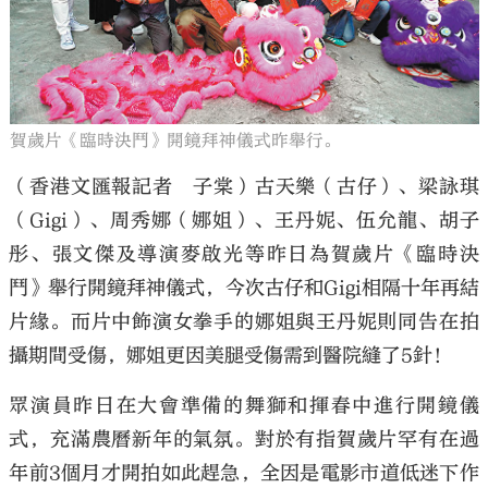
賀歲片《臨時決鬥》開鏡拜神儀式昨舉行。
大公文匯
（香港文匯報記者 子棠）古天樂（古仔）、梁詠琪
（Gigi）、周秀娜（娜姐）、王丹妮、伍允龍、胡子
彤、張文傑及導演麥啟光等昨日為賀歲片《臨時決
鬥》舉行開鏡拜神儀式，今次古仔和Gigi相隔十年再結
片緣。而片中飾演女拳手的娜姐與王丹妮則同告在拍
攝期間受傷，娜姐更因美腿受傷需到醫院縫了5針！
眾演員昨日在大會準備的舞獅和揮春中進行開鏡儀
式，充滿農曆新年的氣氛。對於有指賀歲片罕有在過
年前3個月才開拍如此趕急，全因是電影市道低迷下作