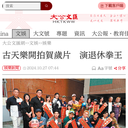
下載客戶端
ina
文娛
大文號
專題
資訊
大公報·教育
大公文匯網
文娛
娛樂
>>
>>
古天樂開拍賀歲片 演退休拳王
娛樂新聞
2024.10.27
07:44
字號
分享