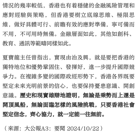
情況的幾率較低，香港也有着穩健的金融風險管理和
應對經驗與策略，但香港要樹立底線思維、極限思
維，做好具體可行、前瞻有效的應對準備，寧可備而
不用，不可用時無備。金融層面如此，其他如創科、
教育、通訊等範疇同樣如此。
夏寶龍主任曾指出，實現由治及興，就是要把香港的
獨特地位和優勢鞏固住、發揮好，進一步提升國際競
爭力。在複雜多變的國際政經形勢下，香港各界既要
堅定未來光明前景的信心，也要保持憂患意識、開創
意識。
歷史和現實雄辯地證明，無論是乘勢而上還是
開頂風船，無論面臨怎樣的風險挑戰，只要香港社會
堅定信念，齊心協力，就一定能一往無前。
（來源：大公報A3：要聞 2024/10/22）