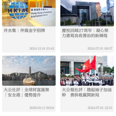
井水集｜仲裁金字招牌
慶祝回歸27周年｜凝心聚
力書寫良政善治的新輝煌
2024.12.16
23:42
2024.07.01
00:57
大公社評｜全球財富匯聚
大公報社評｜擼起袖子加油
「安全港」優勢提升
幹 善拚敢贏開新局
2026.03.11
00:04
2024.07.01
22:51