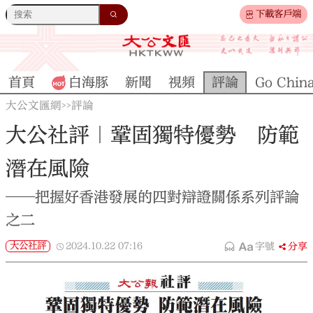
下載客戶端
首頁
白海豚
新聞
視頻
評論
Go Chin
大公文匯網
評論
>>
大公社評｜鞏固獨特優勢 防範
潛在風險
──把握好香港發展的四對辯證關係系列評論
之二
大公社評
2024.10.22
07:16
字號
分享