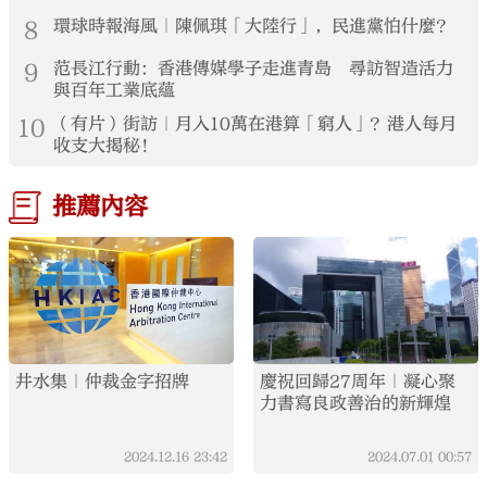
8
環球時報海風｜陳佩琪「大陸行」，民進黨怕什麼？
9
范長江行動：香港傳媒學子走進青島 尋訪智造活力
與百年工業底蘊
10
（有片）街訪｜月入10萬在港算「窮人」？港人每月
收支大揭秘！
推薦內容
井水集｜仲裁金字招牌
慶祝回歸27周年｜凝心聚
力書寫良政善治的新輝煌
2024.12.16
23:42
2024.07.01
00:57