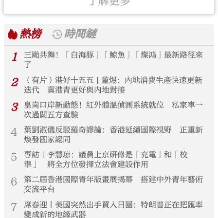
了解更多
熱榜
時間鏈
1
三颱共舞！「白海豚」「鯨魚」「燦鴻」最新路徑來
了
2
（有片）港好十五五 | 董煜：內地消費生產快速更新
迭代 冀港青更好與內地對接
3
皇崗口岸新動態！紅外體溫偵測系統就位 私家車一
次過關五方查驗
4
葉劉淑儀反駁羅奇謬論：香港延續國際視野 正重新
煥發國家認同
5
專訪｜李慧琼：議員上京研修是「充電」和「校
準」 將全方位發揮立法會建設作用
6
第二屆香港國際青年版畫展揭幕 搭建中外青年藝術
交流平台
7
席春迎丨美國突然出手買入日圓：特朗普正在把匯率
變成新的地緣武器