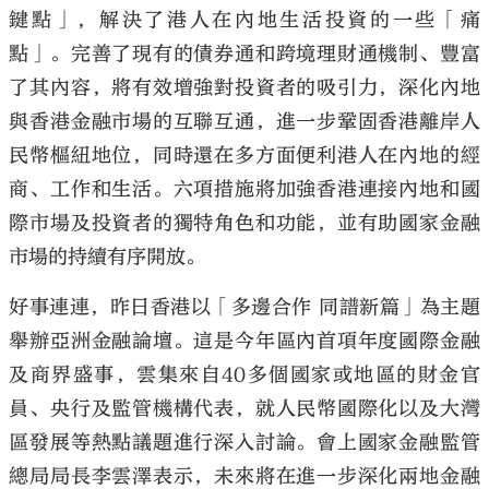
鍵點」，解決了港人在內地生活投資的一些「痛
點」。完善了現有的債券通和跨境理財通機制、豐富
了其內容，將有效增強對投資者的吸引力，深化內地
與香港金融市場的互聯互通，進一步鞏固香港離岸人
民幣樞紐地位，同時還在多方面便利港人在內地的經
商、工作和生活。六項措施將加強香港連接內地和國
際市場及投資者的獨特角色和功能，並有助國家金融
市場的持續有序開放。
好事連連，昨日香港以「多邊合作 同譜新篇」為主題
舉辦亞洲金融論壇。這是今年區內首項年度國際金融
及商界盛事，雲集來自40多個國家或地區的財金官
員、央行及監管機構代表，就人民幣國際化以及大灣
區發展等熱點議題進行深入討論。會上國家金融監管
總局局長李雲澤表示，未來將在進一步深化兩地金融