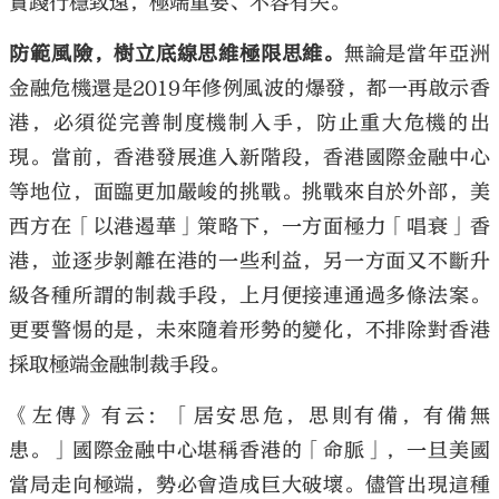
實踐行穩致遠，極端重要、不容有失。
防範風險，樹立底線思維極限思維。
無論是當年亞洲
金融危機還是2019年修例風波的爆發，都一再啟示香
港，必須從完善制度機制入手，防止重大危機的出
現。當前，香港發展進入新階段，香港國際金融中心
等地位，面臨更加嚴峻的挑戰。挑戰來自於外部，美
西方在「以港遏華」策略下，一方面極力「唱衰」香
港，並逐步剝離在港的一些利益，另一方面又不斷升
級各種所謂的制裁手段，上月便接連通過多條法案。
更要警惕的是，未來隨着形勢的變化，不排除對香港
採取極端金融制裁手段。
《左傳》有云：「居安思危，思則有備，有備無
患。」國際金融中心堪稱香港的「命脈」，一旦美國
當局走向極端，勢必會造成巨大破壞。儘管出現這種