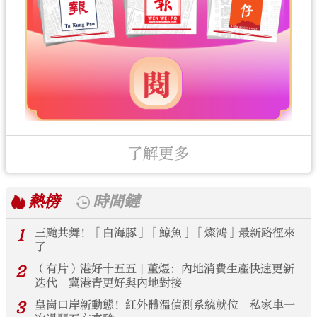
了解更多
熱榜
時間鏈
1
三颱共舞！「白海豚」「鯨魚」「燦鴻」最新路徑來
了
2
（有片）港好十五五 | 董煜：內地消費生產快速更新
迭代 冀港青更好與內地對接
3
皇崗口岸新動態！紅外體溫偵測系統就位 私家車一