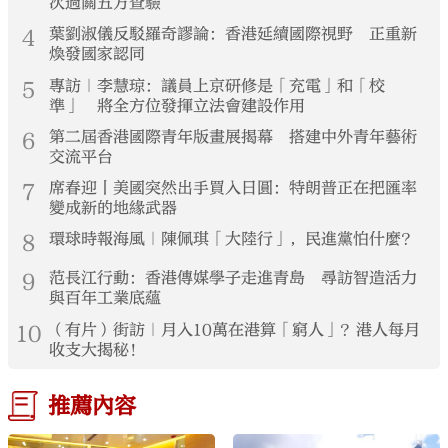
次過關五方查驗
4
葉劉淑儀反駁羅奇謬論：香港延續國際視野 正重新
煥發國家認同
5
專訪｜李慧琼：議員上京研修是「充電」和「校
準」 將全方位發揮立法會建設作用
6
第二屆香港國際青年版畫展揭幕 搭建中外青年藝術
交流平台
7
席春迎丨美國突然出手買入日圓：特朗普正在把匯率
變成新的地緣武器
8
環球時報海風｜陳佩琪「大陸行」，民進黨怕什麼？
9
范長江行動：香港傳媒學子走進青島 尋訪智造活力
與百年工業底蘊
10
（有片）街訪｜月入10萬在港算「窮人」？港人每月
收支大揭秘！
推薦內容