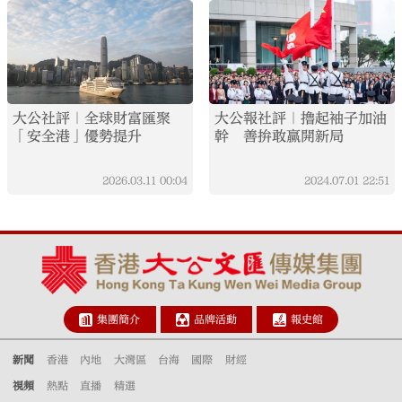
大公社評｜全球財富匯聚
大公報社評｜擼起袖子加油
「安全港」優勢提升
幹 善拚敢贏開新局
2026.03.11
00:04
2024.07.01
22:51
集團簡介
品牌活動
報史館
新聞
香港
內地
大灣區
台海
國際
財經
視頻
熱點
直播
精選