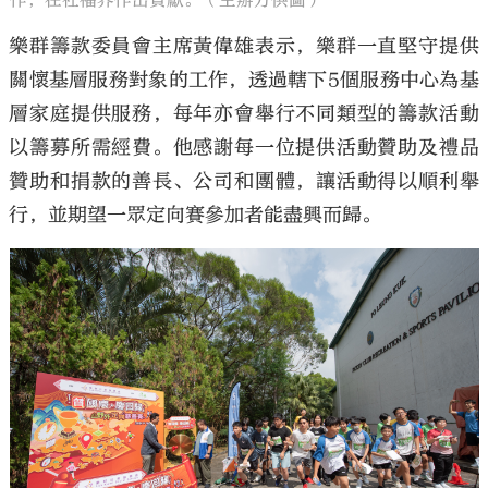
作，在社福界作出貢獻。（主辦方供圖）
樂群籌款委員會主席黃偉雄表示，樂群一直堅守提供
關懷基層服務對象的工作，透過轄下5個服務中心為基
層家庭提供服務，每年亦會舉行不同類型的籌款活動
以籌募所需經費。他感謝每一位提供活動贊助及禮品
贊助和捐款的善長、公司和團體，讓活動得以順利舉
行，並期望一眾定向賽參加者能盡興而歸。