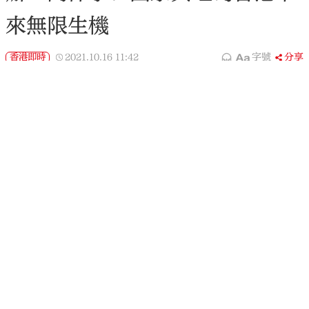
來無限生機
香港即時
2021.10.16
11:42
字號
分享
閻偉寧（站立者）祝願祖國國泰民安，香港安定繁榮。（受
訪者供圖）
大公文匯全媒體報道，由香港聲之動力藝術協會主辦