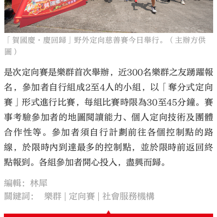
「賀國慶·慶回歸」野外定向慈善賽今日舉行。（主辦方供
圖）
是次定向賽是樂群首次舉辦，近300名樂群之友踴躍報
名，參加者自行組成2至4人的小組，以「奪分式定向
賽」形式進行比賽，每組比賽時限為30至45分鐘。賽
事考驗參加者的地圖閱讀能力、個人定向技術及團體
合作性等。參加者須自行計劃前往各個控制點的路
線，於限時內到達最多的控制點，並於限時前返回終
點報到。各組參加者開心投入，盡興而歸。
編輯：林犀
關鍵詞：
樂群
定向賽
社會服務機構