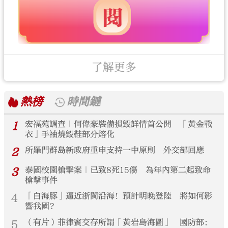
了解更多
熱榜
時間鏈
1
宏福苑調查｜何偉豪裝備損毀詳情首公開 「黃金戰
衣」手袖燒毀鞋部分熔化
2
所羅門群島新政府重申支持一中原則 外交部回應
3
泰國校園槍擊案｜已致8死15傷 為年內第二起致命
槍擊事件
4
「白海豚」逼近浙閩沿海！預計明晚登陸 將如何影
響我國？
5
（有片）菲律賓交存所謂「黃岩島海圖」 國防部：