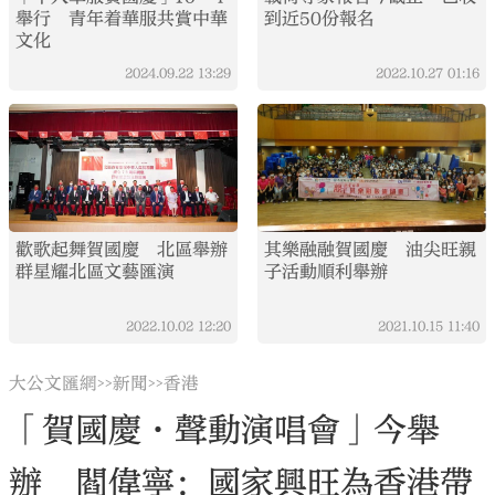
舉行 青年着華服共賞中華
到近50份報名
文化
2024.09.22
13:29
2022.10.27
01:16
歡歌起舞賀國慶 北區舉辦
其樂融融賀國慶 油尖旺親
群星耀北區文藝匯演
子活動順利舉辦
2022.10.02
12:20
2021.10.15
11:40
大公文匯網
新聞
香港
>>
>>
「賀國慶·聲動演唱會」今舉
辦 閻偉寧：國家興旺為香港帶