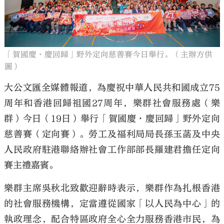
「賀國慶·慶回歸」野外定向慈善賽今日舉行。（主辦方供
大公文匯
圖）
大公文匯全媒體報道，為慶祝中華人民共和國成立75
周年和香港回歸祖國27周年，樂群社會服務處（樂
群）今日（19日）舉行「賀國慶·慶回歸」野外定向
慈善賽（定向賽）。勞工及福利局局長孫玉菡及中央
人民政府駐港聯絡辦社會工作部部長羅建君擔任定向
賽主禮嘉賓。
樂群主席吳秋北致歡迎辭時表示，樂群作為扎根香港
的社會服務機構，定當遵從國家「以人民為中心」的
執政理念，配合特區政府全心全力服務香港市民，為