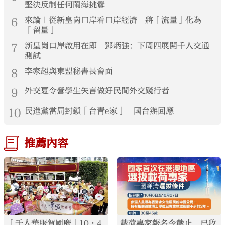
堅決反制任何鬧海挑釁
6
來論｜從新皇崗口岸看口岸經濟 將「流量」化為
「留量」
7
新皇崗口岸啟用在即 鄧炳強：下周四展開千人交通
測試
8
李家超與東盟秘書長會面
9
外交夏令營學生矢言做好民間外交踐行者
10
民進黨當局封鎖「台青e家」 國台辦回應
推薦內容
「千人華服賀國慶」10·4
載荷專家報名今截止 已收