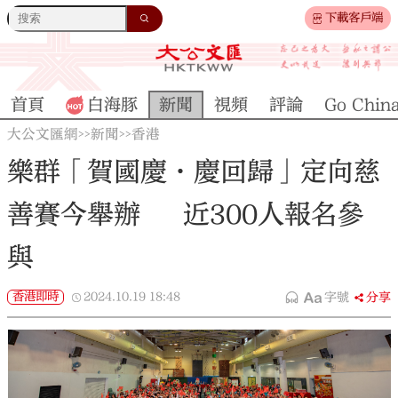
下載客戶端
首頁
白海豚
新聞
視頻
評論
Go Chin
大公文匯網
新聞
香港
>>
>>
樂群「賀國慶·慶回歸」定向慈
善賽今舉辦 近300人報名參
與
香港即時
2024.10.19
18:48
字號
分享