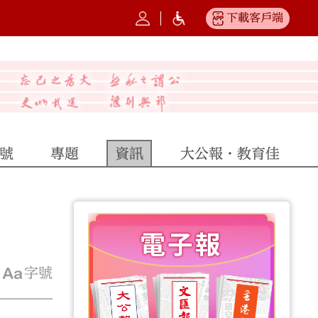
下載客戶端
號
專題
資訊
大公報·教育佳
字號