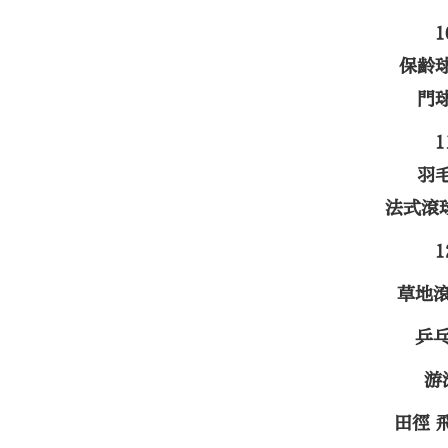
保齡
門
羽
法式滾
草地
乒
游
田徑 