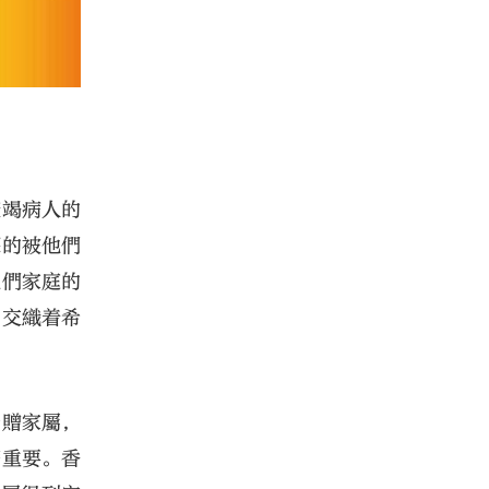
衰竭病人的
深的被他們
他們家庭的
，交織着希
捐贈家屬，
麼重要。香