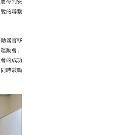
家屬得到安
、愛的聯繫
推動器官移
士運動會，
動會的成功
，同時鼓勵