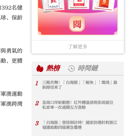
392名健
毛球、保齡
了解更多
韌與勇氣的
感動，更體
熱榜
時間鏈
1
三颱共舞！「白海豚」「鯨魚」「燦鴻」最
1
新路徑來了
將軍澳運動
2
皇崗口岸新動態！紅外體溫偵測系統就位
2
將軍澳跨灣
私家車一次過關五方查驗
3
「白海豚」登陸倒計時！國家防總針對浙江
3
福建啟動四級應急響應