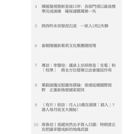
4
陳國基視察新皇崗口岸：各部門須以最高標
4
準完成演練 確保通關萬無一失
5
陝西柞水突發泥石流 一家人1死2失聯
5
6
崔朝陽履新紫荊文化集團總經理
6
7
專訪｜李慧琼：議員上京研修是「充電」和
7
「校準」 將全方位發揮立法會建設作用
8
葉劉淑儀反駁羅奇謬論：香港延續國際視
8
野 正重新煥發國家認同
9
（有片）街訪｜月入10萬在港算「窮人」？
9
港人每月收支大揭秘！
10
席春迎丨美國突然出手買入日圓：特朗普正
10
在把匯率變成新的地緣武器