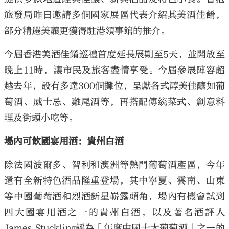
旅發局昨日邀請多個國家展區代表介紹其美酒佳餚，
部分精選美釀更獲得駐港領事館的推介。
今屆香港美酒佳餚巡禮首度延長展期至5天，並開放至
晚上11時，讓市民及旅客盡情享受。今屆參展陣容超
越去年，設有多達300個攤位，呈獻各式醇美佳釀如葡
萄酒、威士忌、雞尾酒等，再搭配傳統菜式、創意料
理及街頭小吃等。
場內可飲國宴用酒：貴州白酒
除法國波爾多、智利和澳洲等熱門葡萄酒產區，今年
還有全新特色酒品隆重登場，其中寧夏、雲南、山東
等中國葡萄酒和烈酒新星嶄露頭角，場內有機會試到
四大國宴用酒之一的貴州白酒，以及著名酒評人
James Stuckling評為「年度中國十大葡萄酒」之一的