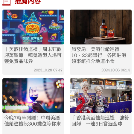
推薦內容
「美酒佳餚巡禮」周末狂歡
旅發局：美酒佳餚巡禮
迎萬聖節 嘩鬼造型入場可
10·23起舉行 各國駐港
獲免費品味券
領事館推介地道小食
2023.10.28
07:47
2024.10.06
06:14
今晚7時半開鑼！中環美酒
「香港美酒佳餚巡禮」強勢
佳餚巡禮設300攤位等你來
回歸 一連5日嘗遍全球