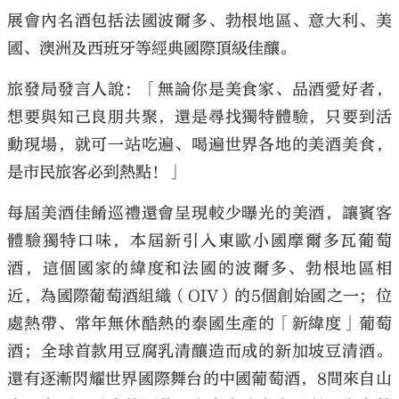
展會內名酒包括法國波爾多、勃根地區、意大利、美
國、澳洲及西班牙等經典國際頂級佳釀。
旅發局發言人說：「無論你是美食家、品酒愛好者，
想要與知己良朋共聚，還是尋找獨特體驗，只要到活
動現場，就可一站吃遍、喝遍世界各地的美酒美食，
是市民旅客必到熱點！」
每屆美酒佳餚巡禮還會呈現較少曝光的美酒，讓賓客
體驗獨特口味，本屆新引入東歐小國摩爾多瓦葡萄
酒，這個國家的緯度和法國的波爾多、勃根地區相
近，為國際葡萄酒組織（OIV）的5個創始國之一；位
處熱帶、常年無休酷熱的泰國生產的「新緯度」葡萄
酒；全球首款用豆腐乳清釀造而成的新加坡豆清酒。
還有逐漸閃耀世界國際舞台的中國葡萄酒，8間來自山