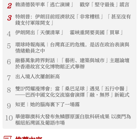
2
賴清德裝甲車「逃亡演練」 戳穿「堅守最後」謊言
3
特朗普：伊朗目前經濟狀況「非常糟糕」 「甚至沒有
錢支付軍隊開支」
4
伊朗開出「天價清單」 霍峽重開要美國「買單」
5
環球時報海風｜台灣真正的危機，是活在政治表演與
情緒動員之中
6
融藝萬象跨界對話｜「藝術、建築與城市」主題論壇
於香港故宮文化博物館正式舉辦
7
出入境人次屢創新高
8
雙IP閃耀漫博會：當「桑巴足球」遇見「五行中醫」
——巴西中國文化交流協會演繹「融·無界」新範式
9
知更｜她的腦海裏下了一場霧
10
華億聯澳科大發布魚鱗膠原蛋白肽科研成果 以澳門為
樞紐拓灣區及葡語市場