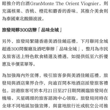
館推介的白酒GranMonte The Orient Viognier，則
充滿核果、杏桃、橙花和麝香的香味，其推介美食則
為泰國東北酸腸波波。
旅發局夥300店辦「品味全城」
另外，旅發局緊隨香港美酒佳餚巡禮，下月聯同全城
超過300間餐廳及酒吧舉辦「品味全城」，整月為市民
及旅客送上特色飲食精選及禮遇，如提供低至六折優
惠及半價菜單等。
為加強海內外宣傳，吸引旅客參與美酒佳餚巡禮，旅
發局與酒店業界合作，向逾百間本地酒店派發旅客禮
包，訪港旅客可於本月21日至27日期間親臨旅發局在
機場、天星碼頭的旅客諮詢中心領取。旅發局同時在
全球不同地區加強宣傳，與當地旅行社或航空公司推