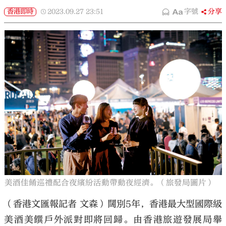
香港即時
2023.09.27
23:51
字號
分享
美酒佳餚巡禮配合夜繽紛活動帶動夜經濟。（旅發局圖片）
（香港文匯報記者 文森）闊別5年，香港最大型國際級
美酒美饌戶外派對即將回歸。由香港旅遊發展局舉