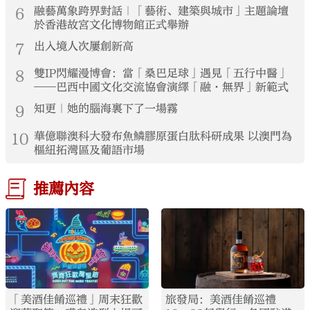
6
融藝萬象跨界對話｜「藝術、建築與城市」主題論壇
於香港故宮文化博物館正式舉辦
7
出入境人次屢創新高
8
雙IP閃耀漫博會：當「桑巴足球」遇見「五行中醫」
——巴西中國文化交流協會演繹「融·無界」新範式
9
知更｜她的腦海裏下了一場霧
10
華億聯澳科大發布魚鱗膠原蛋白肽科研成果 以澳門為
樞紐拓灣區及葡語市場
推薦內容
「美酒佳餚巡禮」周末狂歡
旅發局：美酒佳餚巡禮