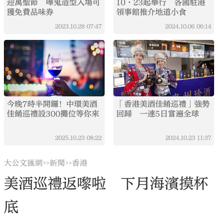
迎萬聖節 嘩鬼造型入場可
10·23起舉行 各國駐港
獲免費品味券
領事館推介地道小食
2023.10.28
07:47
2024.10.06
06:14
今晚7時半開鑼！中環美酒
「香港美酒佳餚巡禮」強勢
佳餚巡禮設300攤位等你來
回歸 一連5日嘗遍全球
2025.10.23
08:22
2024.10.23
11:37
大公文匯網
新聞
香港
>>
>>
美酒巡禮返嚟啦 下月海濱摸杯
底