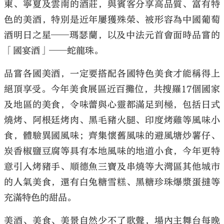
東、寧夏及雲南的酒莊，與賓客分享高品質、富有特
色的美酒，特別是近年屢獲殊榮、被形容為中國葡萄
酒明日之星──瑪瑟蘭，以及中法元首會面時品嘗的
「國宴酒」──蛇龍珠。
品嘗各國美酒，一定要搭配各國特色美食才能稱得上
絕頂享受。今年美食展區近百攤位，共搜羅17個國家
及地區的美食，令味蕾與心靈都滿足到極，包括日式
燒烤、阿根廷烤肉、黑毛豬火腿、印度烤雞等風味小
食，體驗異國風味；齊集懷舊風味的避風塘炒薯仔、
炭香椒鹽豆腐等具有本地風味的地道小食，今年更特
意引入烤豬手、順德魚三寶及串燒等大灣區其他城市
的人氣美食，還有白兔糖雪糕、黑糖珍珠爆漿蛋撻等
充滿特色的甜品。
美酒、美食、美景自然少不了歌聲，場內主舞台每晚