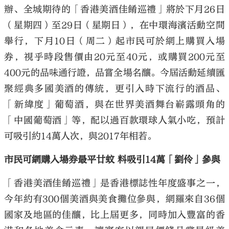
辦、全城期待的「香港美酒佳餚巡禮」將於下月26日
（星期四）至29日（星期日），在中環海濱活動空間
舉行，下月10日（周二）起市民可於網上購買入場
券，視乎時段售價由20元至40元，或購買200元至
400元的品味通行證，品嘗全場名釀。今屆活動延續匯
聚經典多國美酒的傳統，更引入時下流行的酒品、
「新緯度」葡萄酒，與在世界美酒舞台嶄露頭角的
「中國葡萄酒」等，配以過百款環球人氣小吃，預計
可吸引約14萬人次，與2017年相若。
市民可網購入場券最平廿蚊 料吸引14萬「劉伶」參與
「香港美酒佳餚巡禮」是香港標誌性年度盛事之一，
今年約有300個美酒與美食攤位參與，網羅來自36個
國家及地區的佳釀，比上屆更多，同時加入豐富的香