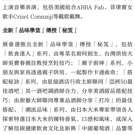
上演音樂表演，包括美國組合ABBA Fab、菲律賓女
歌手Crisel Consunji等載歌載舞。
全新「品味學堂」傳授「秘笈」
展會還推出全新「品味學堂」傳授「秘笈」，包括
「飲食達人」系列，由粵菜名廚何劍生、台灣烘焙大
師吳寶春親自教授烹飪技巧；「親子廚神」系列，小
朋友與家長透過親子烘培，一起製作卡通曲奇；「搭
配秘訣」系列，由星級酒店行政主廚聯同「亞洲50最
佳酒吧」其一酒吧調酒師合力，分享美酒甜品搭配技
巧；由廚藝大師聯同專業品酒師分享「打冷」的最佳
搭配。「潮流品味」系列，由日本大米專家帶領各人
探索特選日本大米的獨特香氣、口感和風味，或深入
了解低碳健康飲食文化及新興「中國葡萄酒」品鑒等