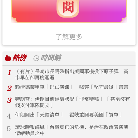
了解更多
熱榜
時間鏈
1
（有片）長崎市長明確指出美國軍機投下原子彈 高
市早苗卻再度迴避
2
賴清德裝甲車「逃亡演練」 戳穿「堅守最後」謊言
3
特朗普：伊朗目前經濟狀況「非常糟糕」 「甚至沒有
錢支付軍隊開支」
4
伊朗開出「天價清單」 霍峽重開要美國「買單」
5
環球時報海風｜台灣真正的危機，是活在政治表演與
情緒動員之中