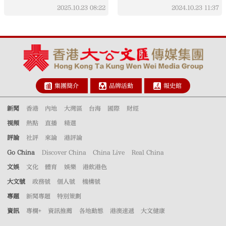
2025.10.23
08:22
2024.10.23
11:37
集團簡介
品牌活動
報史館
新聞
香港
內地
大灣區
台海
國際
財經
視頻
熱點
直播
精選
評論
社評
來論
港評論
Go China
Discover China
China Live
Real China
文娛
文化
體育
娛樂
港飲港色
大文號
政務號
個人號
機構號
專題
新聞專題
特別策劃
資訊
專欄+
資訊推薦
各地動態
港澳速遞
大文健康