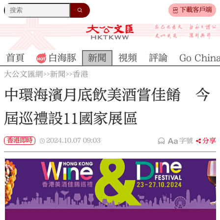
下載客戶端
首頁
白海豚
新聞
視頻
評論
Go Chin
大公文匯網
新聞
香港
>>
>>
中環海濱月底飲美酒嘗佳餚 今
屆巡禮設11國家展區
香港即時
2024.10.07
09:03
字號
分享