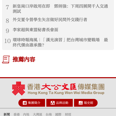
7
新皇崗口岸啟用在即 鄧炳強：下周四展開千人交通
測試
8
外交夏令營學生矢言做好民間外交踐行者
9
李家超與東盟秘書長會面
10
環球時報海風｜「漢光演習」把台灣城市變戰場 最
終代價由誰承擔？
推薦內容
集團簡介
品牌活動
報史館
新聞
香港
內地
大灣區
台海
國際
財經