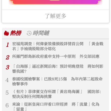
了解更多
熱榜
時間鏈
1
宏福苑調查｜何偉豪裝備損毀詳情首公開 「黃金戰
衣」手袖燒毀鞋部分熔化
2
所羅門群島新政府重申支持一中原則 外交部回應
3
「白海豚」逼近浙閩沿海！預計明晚登陸 將如何影
響我國？
4
泰國校園槍擊案｜已致8死15傷 為年內第二起致命
槍擊事件
5
（有片）菲律賓交存所謂「黃岩島海圖」 國防部：
堅決反制任何鬧海挑釁
6
來論｜從新皇崗口岸看口岸經濟 將「流量」化為
「留量」