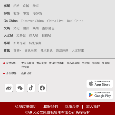
視頻
熱點
直播
精選
評論
社評
來論
港評論
Go China
Discover China
China Live
Real China
文娛
文化
體育
娛樂
港飲港色
大文號
政務號
個人號
機構號
專題
新聞專題
特別策劃
資訊
專欄+
資訊推薦
各地動態
港澳速遞
大文健康
友情鏈接：
香港商報網
香港衛視
香港經濟導報
星島環球網
中評網
海峽網
閩南網
台海網
合作夥伴：
投資甘肅
私隱政策聲明
聯繫我們
商務合作
加入我們
香港大公文匯傳媒集團有限公司版權所有