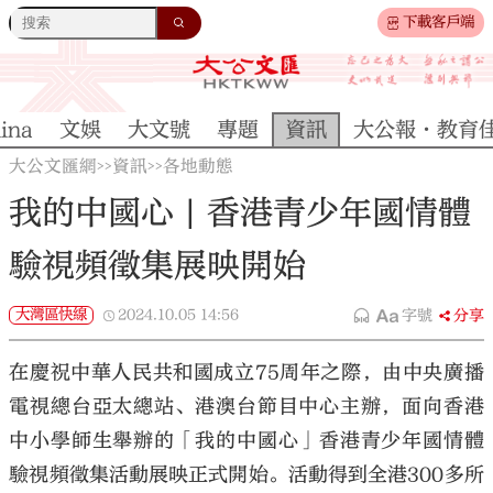
下載客戶端
ina
文娛
大文號
專題
資訊
大公報·教育
大公文匯網
資訊
各地動態
>>
>>
我的中國心 | 香港青少年國情體
驗視頻徵集展映開始
大灣區快線
2024.10.05
14:56
字號
分享
在慶祝中華人民共和國成立75周年之際，由中央廣播
電視總台亞太總站、港澳台節目中心主辦，面向香港
中小學師生舉辦的「我的中國心」香港青少年國情體
驗視頻徵集活動展映正式開始。活動得到全港300多所