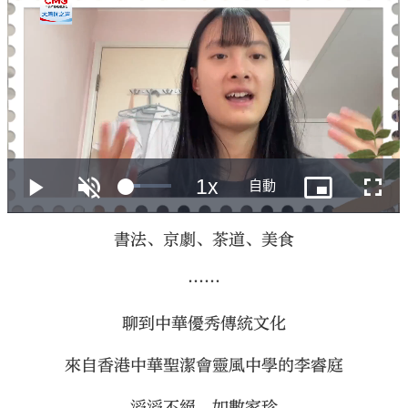
書法、京劇、茶道、美食
……
聊到中華優秀傳統文化
來自香港中華聖潔會靈風中學的李睿庭
滔滔不絕，如數家珍