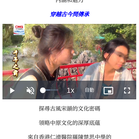
內涵和魅力
穿越古今問傳承
探尋古風宋韻的文化密碼
領略中原文化的深厚底蘊
來自香港仁濟醫院羅陳楚思中學的