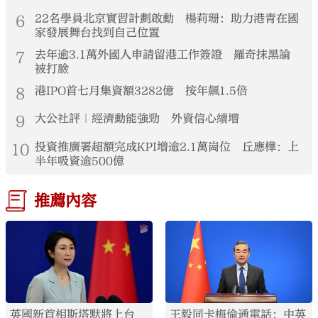
6
22名學員北京實習計劃啟動 楊莉珊：助力港青在國
家發展舞台找到自己位置
7
去年逾3.1萬外國人申請留港工作簽證 羅奇抹黑論
被打臉
8
港IPO首七月集資額3282億 按年飆1.5倍
9
大公社評｜經濟動能強勁 外資信心續增
10
投資推廣署超額完成KPI增逾2.1萬崗位 丘應樺：上
半年吸資逾500億
推薦內容
英國新首相斯塔默將上台
王毅同卡梅倫通電話：中英