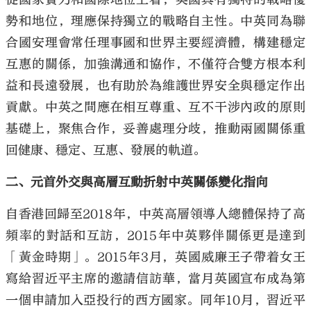
勢和地位，理應保持獨立的戰略自主性。中英同為聯
合國安理會常任理事國和世界主要經濟體，構建穩定
互惠的關係，加強溝通和協作，不僅符合雙方根本利
益和長遠發展，也有助於為維護世界安全與穩定作出
貢獻。中英之間應在相互尊重、互不干涉內政的原則
基礎上，聚焦合作，妥善處理分歧，推動兩國關係重
回健康、穩定、互惠、發展的軌道。
二、元首外交與高層互動折射中英關係變化指向
自香港回歸至2018年，中英高層領導人總體保持了高
頻率的對話和互訪，2015年中英夥伴關係更是達到
「黃金時期」。2015年3月，英國威廉王子帶着女王
寫給習近平主席的邀請信訪華，當月英國宣布成為第
一個申請加入亞投行的西方國家。同年10月，習近平