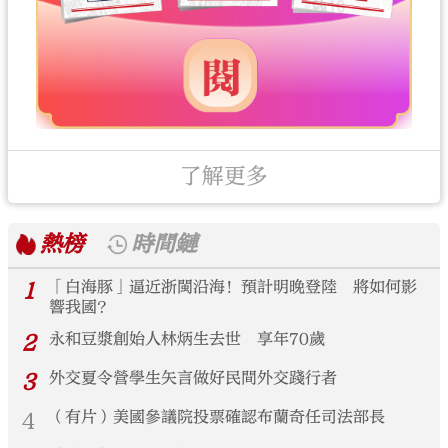
了解更多
熱榜
時間鏈
1
「白海豚」逼近浙閩沿海！預計明晚登陸 將如何影
響我國？
2
永和豆漿創始人林炳生去世 享年70歲
3
外交夏令營學生矢言做好民間外交踐行者
4
（有片）美國參議院投票確認布蘭奇任司法部長