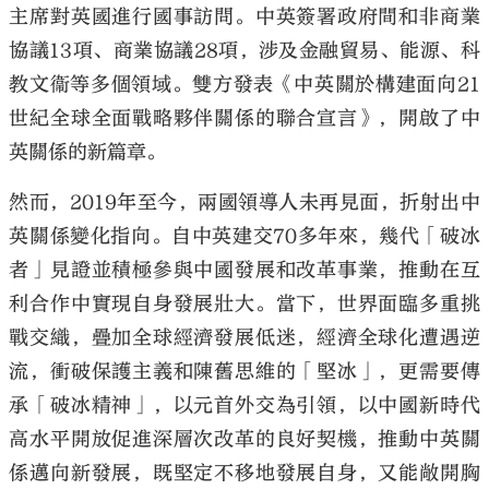
主席對英國進行國事訪問。中英簽署政府間和非商業
協議13項、商業協議28項，涉及金融貿易、能源、科
教文衞等多個領域。雙方發表《中英關於構建面向21
世紀全球全面戰略夥伴關係的聯合宣言》，開啟了中
英關係的新篇章。
然而，2019年至今，兩國領導人未再見面，折射出中
英關係變化指向。自中英建交70多年來，幾代「破冰
者」見證並積極參與中國發展和改革事業，推動在互
利合作中實現自身發展壯大。當下，世界面臨多重挑
戰交織，疊加全球經濟發展低迷，經濟全球化遭遇逆
流，衝破保護主義和陳舊思維的「堅冰」，更需要傳
承「破冰精神」，以元首外交為引領，以中國新時代
高水平開放促進深層次改革的良好契機，推動中英關
係邁向新發展，既堅定不移地發展自身，又能敞開胸