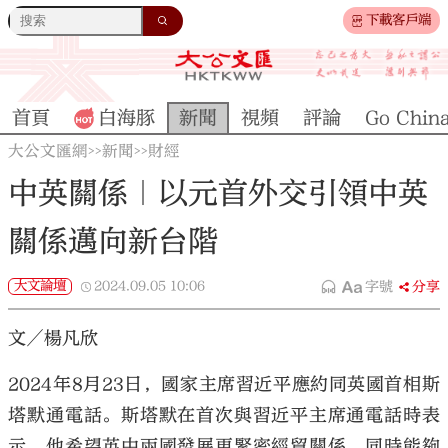
下載客戶端
首頁
白海豚
新聞
視頻
評論
Go Chin
大公文匯網
新聞
財經
>>
>>
中英關係｜以元首外交引領中英
關係邁向新台階
大文論壇
2024.09.05
10:06
字號
分享
文／楊凡欣
2024年8月23日，國家主席習近平應約同英國首相斯
塔默通電話。斯塔默在首次與習近平主席通電話時表
示，他希望英中兩國發展更緊密經貿關係，同時能夠