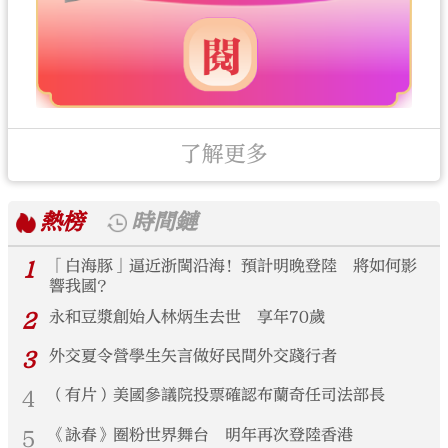
了解更多
熱榜
時間鏈
1
「白海豚」逼近浙閩沿海！預計明晚登陸 將如何影
響我國？
2
永和豆漿創始人林炳生去世 享年70歲
3
外交夏令營學生矢言做好民間外交踐行者
4
（有片）美國參議院投票確認布蘭奇任司法部長
5
《詠春》圈粉世界舞台 明年再次登陸香港