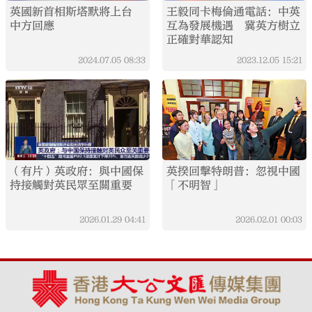
英國新首相斯塔默將上台
王毅同卡梅倫通電話：中英
中方回應
互為發展機遇 冀英方樹立
正確對華認知
2024.07.05
08:33
2023.12.05
15:21
（有片）英政府：與中國保
英揆回擊特朗普：忽視中國
持接觸對英民眾至關重要
「不明智」
2026.01.29
04:41
2026.02.01
00:03