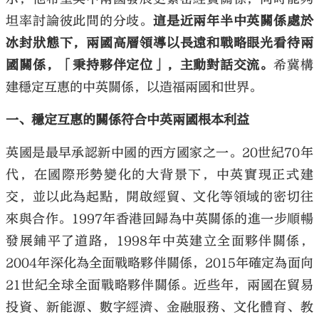
坦率討論彼此間的分歧。
這是近兩年半中英關係處於
冰封狀態下，兩國高層領導以長遠和戰略眼光看待兩
國關係，「秉持夥伴定位」，主動對話交流。
希冀構
建穩定互惠的中英關係，以造福兩國和世界。
大公文匯
一、穩定互惠的關係符合中英兩國根本利益
英國是最早承認新中國的西方國家之一。20世紀70年
代，在國際形勢變化的大背景下，中英實現正式建
交，並以此為起點，開啟經貿、文化等領域的密切往
來與合作。1997年香港回歸為中英關係的進一步順暢
發展鋪平了道路，1998年中英建立全面夥伴關係，
2004年深化為全面戰略夥伴關係，2015年確定為面向
21世紀全球全面戰略夥伴關係。近些年，兩國在貿易
投資、新能源、數字經濟、金融服務、文化體育、教