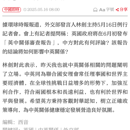
中國即時
2025.05.16
08:00
字號
分享
據環球時報報道，外交部發言人林劍主持5月16日例行
記者會。會上有記者提問稱：英國政府將在6月初發布
「英中關係審查報告」，中方對此有何評論？該報告
的結論將如何影響中英關係？
林劍對此表示，昨天我也就中英關係相關的問題闡明
了立場。中英同為聯合國安理會常任理事國和世界主
要經濟體，在全球性挑戰日益增多的形勢下，加強互
利合作，符合兩國根本和長遠利益，也有利於世界和
平與發展。希望英方秉持客觀對華認知，樹立正確政
策導向，為中英關係健康穩定發展營造良好氛圍。
編輯：西音