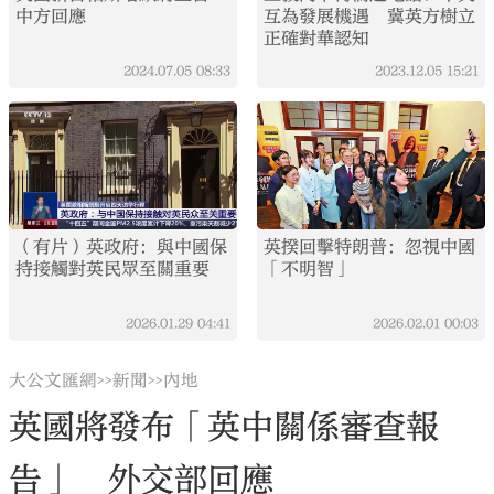
中方回應
互為發展機遇 冀英方樹立
正確對華認知
2024.07.05
08:33
2023.12.05
15:21
（有片）英政府：與中國保
英揆回擊特朗普：忽視中國
持接觸對英民眾至關重要
「不明智」
2026.01.29
04:41
2026.02.01
00:03
大公文匯網
新聞
內地
>>
>>
英國將發布「英中關係審查報
告」 外交部回應