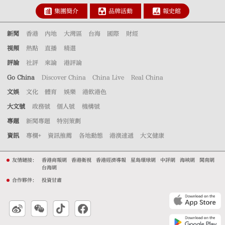
集團簡介
品牌活動
報史館
新聞
香港
內地
大灣區
台海
國際
財經
視頻
熱點
直播
精選
評論
社評
來論
港評論
Go China
Discover China
China Live
Real China
文娛
文化
體育
娛樂
港飲港色
大文號
政務號
個人號
機構號
專題
新聞專題
特別策劃
資訊
專欄+
資訊推薦
各地動態
港澳速遞
大文健康
友情鏈接：
香港商報網
香港衛視
香港經濟導報
星島環球網
中評網
海峽網
閩南網
台海網
合作夥伴：
投資甘肅