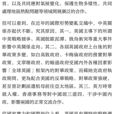
育，以及共同應對氣候變化，保護生物多樣性，共同
處理地區熱點問題等領域開展廣泛的合作。
但可以看到，在近年的國際形勢變亂交織中，中英關
係亦起伏不斷。究其原因，其一，美國主導下的所謂
中美戰略競爭、英國脫歐泥潭、俄烏衝突等重大事件
影響中英關係走向。其二，各屆英國政府上台後的對
華政策多變，如白高敦政府、卡梅倫政府的務實對華
政策，文翠珊政府、約翰遜政府受國內外各種因素影
響「全球英國」框架內的對華政策，而蘇納克政府執
政期間，更為配合美國的反華戰略，對華政策強硬，
甚至曾計劃派遣航母前往亞太地區。其三，英方時常
就人權、香港事務等對中國說三道四，干涉中國內
政，影響兩國的正常交流合作。
從國家實力和國際地位上看，英國具有獨特的戰略優