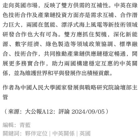
走向英國市場，反映了雙方供需的互補性。中英在綠
色技術合作及產業鏈投資方面亦是需求互補、合作潛
力巨大，兩國在氫能、漂浮式海上風電等新技術領域
研發合作也大有可為。雙方應抓住契機，深化新能
源、數字經濟、綠色製造等領域政策協調、標準融
合、技術合作，共同推動產業鏈供應鏈穩定暢通，開
展更多務實合作，助力兩國構建穩定互惠的中英關
係，並為維護世界和平與發展作出積極貢獻。
作者為中國人民大學國家發展與戰略研究院論壇部主
管
（來源：大公報A12：評論 2024/09/05）
編輯：青藍
關鍵詞：
夥伴定位
中英關係
英國