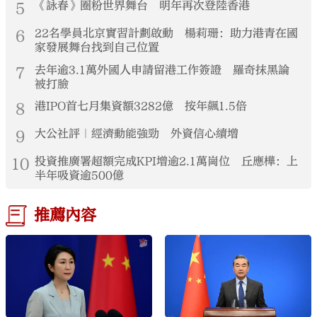
5
《詠春》圈粉世界舞台 明年再次登陸香港
6
22名學員北京實習計劃啟動 楊莉珊：助力港青在國
家發展舞台找到自己位置
7
去年逾3.1萬外國人申請留港工作簽證 羅奇抹黑論
被打臉
8
港IPO首七月集資額3282億 按年飆1.5倍
9
大公社評｜經濟動能強勁 外資信心續增
10
投資推廣署超額完成KPI增逾2.1萬崗位 丘應樺：上
半年吸資逾500億
推薦內容