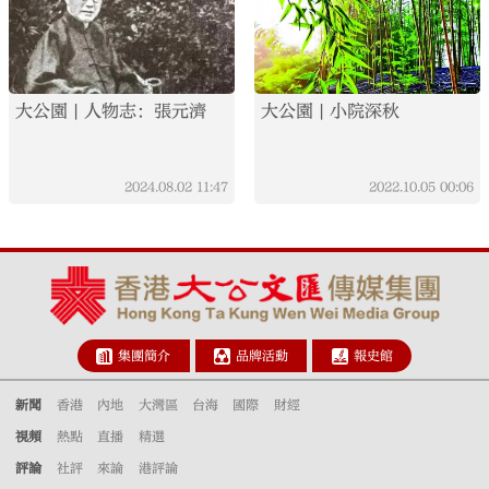
大公園 | 人物志：張元濟
大公園 | 小院深秋
2024.08.02
11:47
2022.10.05
00:06
集團簡介
品牌活動
報史館
新聞
香港
內地
大灣區
台海
國際
財經
視頻
熱點
直播
精選
評論
社評
來論
港評論