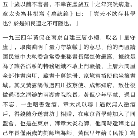
五十歲以前不著書，不幸在虛歲五十之年突然病逝。
章太炎為其撰寫《墓誌銘》曰：「豈天不欲存其學
也？於是知良道之不可隱也。」
一九三四年黃侃在南京自建三層小樓，取名「量守
廬」，取陶淵明「量力守故轍」的意思。他的門匾請
國民黨中央執委會常委兼秘書長葉楚傖題寫，據說是
為了讓各派系的特務組織不敢上門騷擾。上層六間屋
全部作書房用，藏書十萬餘冊，家境富裕使他坐擁書
城。其父黃雲鵠做過四川按察使、成都知府，致仕後
做過張之洞辦的兩湖書院院長。黃侃少年早慧，過目
不忘，一生嗜書愛酒，章太炎以聯「遇飲無人徼酒
戶，得錢隨分送書坊」相贈，在東京留學時加入了同
盟會，也是在東京，拜章太炎為師，他同時還拜比自
己年長僅兩歲的劉師培為師。黃侃早年給《民報》寫