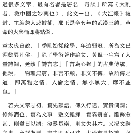
過很多文章，最有名者是署名「奇談」所寫《大亂
者，救中國之妙藥也》，此文一出，《大江報》被
封，主編詹大悲被捕，那正是辛亥年的武漢三鎮，革
命的火藥桶即將點燃。
章太炎曾說，「季剛始從餘學，年逾弱冠，所為文已
淵懿異凡俗。」除了學術著作論文，黃侃一生寫了大
量詩詞，延續「詩言志」「言為心聲」的古典傳統。
他說，「物理無窮，非言不顯，非文不傳，故所傳之
道，即萬物之情，人倫之情，無小無大，靡不並
包。」
「若夫文章志初，實先韻語，傳久行遠，實貴偶詞；
修飾潤色，實為文事；敷文攡採，實異質言。雕飾愈
甚，則質日以漓；淺露是崇，則文失其本。又況文辭