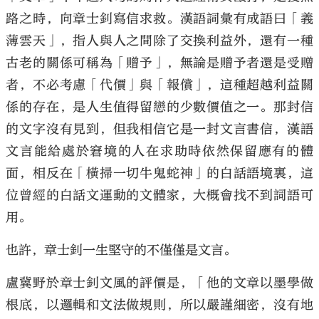
路之時，向章士釗寫信求救。漢語詞彙有成語曰「義
薄雲天」，指人與人之間除了交換利益外，還有一種
古老的關係可稱為「贈予」，無論是贈予者還是受贈
者，不必考慮「代價」與「報償」，這種超越利益關
係的存在，是人生值得留戀的少數價值之一。那封信
的文字沒有見到，但我相信它是一封文言書信，漢語
文言能給處於窘境的人在求助時依然保留應有的體
面，相反在「橫掃一切牛鬼蛇神」的白話語境裏，這
位曾經的白話文運動的文體家，大概會找不到詞語可
用。
也許，章士釗一生堅守的不僅僅是文言。
盧冀野於章士釗文風的評價是，「他的文章以墨學做
根底，以邏輯和文法做規則，所以嚴謹細密，沒有地