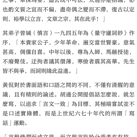
之事，章採為要，盡去既不可法，太過亦是招譏，必
也酌文質之宜而不偏，盡奇偶之變而不滯，復古以定
則，裕學以立言，文章之宗，其在此乎！」
其弟子曾緘（慎言）一九四五年為《量守廬詞鈔》作
序，「本貴家公子，少年革命，遍交當世賢豪。意氣
甚高，倜儻自喜。中年以後，尊為人師，馬融授徒，
不廢聲伎。迂拘者議其儇薄，寒儉者震其高華。先生
皆不與爭，而詞則緣此益進。」
黃侃對於書面語和口語之間的不同，不僅有清醒的意
識，且有精到的論述。胡適公開提倡話怎麼說，就怎
麼寫，以追求「言文一致」為目標，其極端嘗試並不
是口述實錄體，而是上世紀六七十年代的所謂「寫
話」運動。