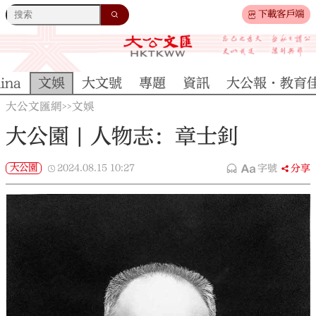
下載客戶端
ina
文娛
大文號
專題
資訊
大公報·教育
大公文匯網
文娛
>>
大公園 | 人物志：章士釗
大公園
2024.08.15
10:27
字號
分享