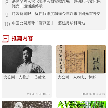
8
港區全國人大代表團考察安徽涇縣 調研紅色文化保
護與非遺活態傳承
9
時政新聞眼丨從四個維度讀懂今年以來中國元首外交
10
中國公開月球「寶藏圖」 將建月球科研站
推薦內容
大公園 | 人物志：英斂之
大公園｜人物志：林紓
2024.07.25
04:19
2024.09.06
04:18