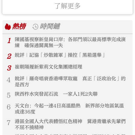
了解更多
熱榜
時間鏈
1
陳國基視察新皇崗口岸：各部門須以最高標準完成演
練 確保通關萬無一失
2
銳評｜記協「炒散雜軍」操控「黑箱選舉」
3
崔朝陽履新紫荊文化集團總經理
4
銳評｜羅奇唱衰香港嘩眾取寵 真正「泛政治化」的
是西方
5
陝西柞水突發泥石流 一家人1死2失聯
6
天文台：今起一連4日高溫酷熱 新界部分地區氣溫
或達36度
7
港區全國人大代表體悟紅色精神 冀港青繼承先輩們
不屈不撓精神