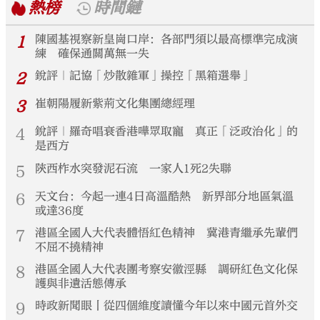
熱榜
時間鏈
1
陳國基視察新皇崗口岸：各部門須以最高標準完成演
練 確保通關萬無一失
2
銳評｜記協「炒散雜軍」操控「黑箱選舉」
3
崔朝陽履新紫荊文化集團總經理
4
銳評｜羅奇唱衰香港嘩眾取寵 真正「泛政治化」的
是西方
5
陝西柞水突發泥石流 一家人1死2失聯
6
天文台：今起一連4日高溫酷熱 新界部分地區氣溫
或達36度
7
港區全國人大代表體悟紅色精神 冀港青繼承先輩們
不屈不撓精神
8
港區全國人大代表團考察安徽涇縣 調研紅色文化保
護與非遺活態傳承
9
時政新聞眼丨從四個維度讀懂今年以來中國元首外交