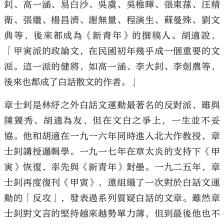
釗、高一涵、易白沙、吳虞、吳稚暉、張東蓀、汪精
衛、張繼、楊昌濟、謝無量、程演生、蘇曼殊、劉文
典等，後來都成為《新青年》的撰稿人。胡適說，
「甲寅派的政論文，在民國初年幾乎成一個重要的文
派。這一派的健將，如高一涵、李大釗、李劍農等，
後來也都成了白話散文的作者。」
章士釗是林紓之外白話文運動最著名的反對派，雖與
陳獨秀、胡適為友，但在文白之爭上，一生並不妥
協。他和胡適在一九一六年同時進入北大作教授，章
士釗講授邏輯學。一九一七年在章太炎的支持下《甲
寅》恢復，率先與《新青年》對壘。一九二五年，章
士釗再度復刊《甲寅》，還組織了一次對於白話文運
動的「反攻」，發表過系列質疑白話的文章。雖然章
士釗對文言的堅持越來越勢單力薄，但到最後他也不