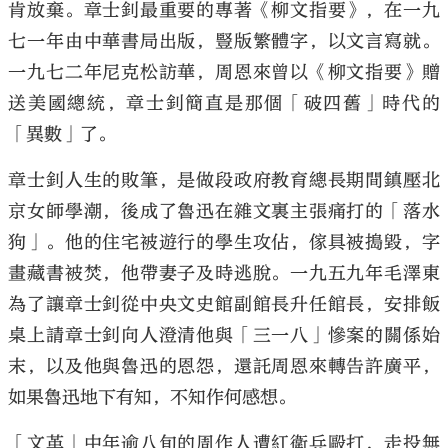
肯放棄。章士釗最重要的專著《柳文指要》，在一九
七一年由中華書局出版，豎版繁體字，以文言寫就。
一九七二年尼克松訪華，周恩來曾以《柳文指要》贈
送美國總統，章士釗簡直是那個「破四舊」時代的
「異數」了。
章士釗人生的敗筆，是做段政府教育總長期間鎮壓北
京女師學潮，後成了魯迅在雜文裏主張痛打的「落水
狗」。他的住宅被遊行的學生攻佔，傢具被搗毀，字
畫藏書被焚，他帶妻子及時逃脫。一九五九年毛澤東
為了讓章士釗從中央文史館副館長升任館長，安排飯
桌上請章士釗向人澄清他與「三一八」慘案的關係始
末，以及他與魯迅的恩怨，還託周恩來轉告許廣平，
如果魯迅地下有知，不知作何感想。
「文革」中年逾八旬的周作人遭紅衛兵毆打，走投無