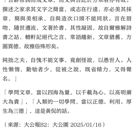
「言辭修潤而成文章，而文與言訖於分乖者亦有故。
撰述之家求其文字之簡當，或志在行遠，亦必美其採
章，簡與美相承，自與造次口頭不能同狀。言在唇
吻，隨世遷流，文著於書，其性凝固，故自爾雅解詩
書之詁，輶軒記絕代之言，常語趨新，文章猶舊，方
圓異德，故雅俗殊形矣。
鈍拙之夫，自愧不能文事，竟創怪說，以愚世人。人
性懶惰，勤劬者少，從被之說，既省精力，又得聲
名。」
「學問文章，當以四海為量，以千載為心，以高明廣
大為貴」，「人類的一切學問，當以正德、利用、厚
生為三德」，這是黃侃的話。
（來源：大公報B2：大公園 2025/01/16）