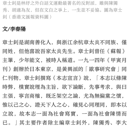
章士釗是林紓之外白話文運動最著名的反對派，雖與陳獨
秀、胡適為友，但在文白之爭上，一生並不妥協。圖為章士
釗（香港文匯報資料圖）
文/李春陽
章士釗是湖南善化人，與浙江余杭章太炎不同族、僅
同姓，但他喜說吾家太炎先生。章士釗曾任《蘇報》
主筆，少年能文，被時人稱道。一九一四年《甲寅月
刊》創辦於日本東京，是黃興派的「歐事研究會」同
仁刊物，章士釗撰寫《本志宣言》說，「本志以條陳
時弊，樸實說理為主旨，欲下論斷，先事考求，與曰
主張，寧言商榷，既乏架空之論，尤為無偏黨之懷，
惟以己之心，證天下人之心，確見心同理同，即本以
立說，故本志一面為社會寫實，一面為社會陳情而
已。」其主要作者除主編章士釗外，陳獨秀、李大