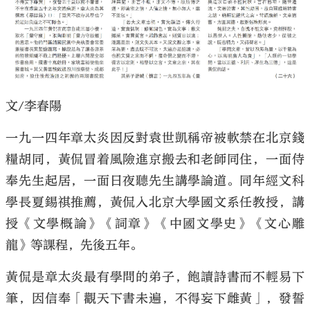
文/李春陽
一九一四年章太炎因反對袁世凱稱帝被軟禁在北京錢
糧胡同，黃侃冒着風險進京搬去和老師同住，一面侍
奉先生起居，一面日夜聽先生講學論道。同年經文科
學長夏錫祺推薦，黃侃入北京大學國文系任教授，講
授《文學概論》《詞章》《中國文學史》《文心雕
龍》等課程，先後五年。
黃侃是章太炎最有學問的弟子，飽讀詩書而不輕易下
筆，因信奉「觀天下書未遍，不得妄下雌黃」，發誓