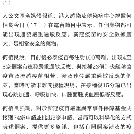
片）
大公文匯全媒體報道，港大感染及傳染病中心總監何
栢良今日（17日）在電台節目中表示，任何藥物都可
能出現速發嚴重過敏反應。新冠疫苗的安全數據龐
大，是相當安全的藥物。
何栢良說，目前復必泰疫苗每注射100萬劑，出現4至
5宗個案有速發嚴重過敏反應，與接種23價肺炎鏈球菌
疫苗及流感疫苗相若。涉及速發嚴重過敏反應的個
案，當時可能未離開接種現場，在接種後15分鐘已出
現心跳加速、呼吸加快、口腫面腫或血壓低等反應。
何栢良強調，對於新冠疫苗嚴重異常事件保障基金共
接獲74宗申請並批出3宗申請，當局可以科學化的方式
表述個案，提供更多資訊，包括有關個案涉及的疫