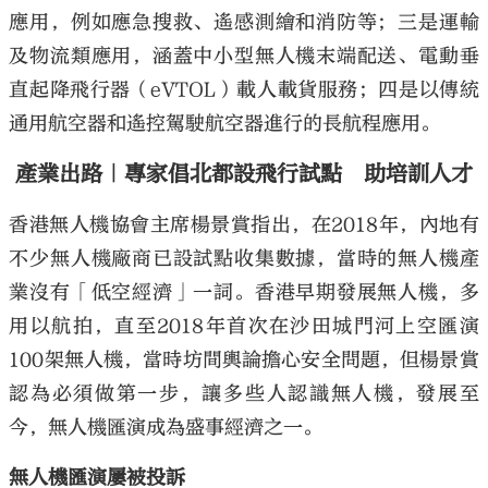
應用，例如應急搜救、遙感測繪和消防等；三是運輸
及物流類應用，涵蓋中小型無人機末端配送、電動垂
直起降飛行器（eVTOL）載人載貨服務；四是以傳統
通用航空器和遙控駕駛航空器進行的長航程應用。
產業出路｜專家倡北都設飛行試點 助培訓人才
香港無人機協會主席楊景賞指出，在2018年，內地有
不少無人機廠商已設試點收集數據，當時的無人機產
業沒有「低空經濟」一詞。香港早期發展無人機，多
用以航拍，直至2018年首次在沙田城門河上空匯演
100架無人機，當時坊間輿論擔心安全問題，但楊景賞
認為必須做第一步，讓多些人認識無人機，發展至
今，無人機匯演成為盛事經濟之一。
無人機匯演屢被投訴