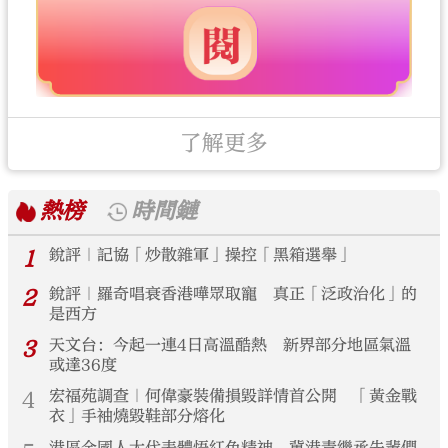
了解更多
熱榜
時間鏈
1
銳評｜記協「炒散雜軍」操控「黑箱選舉」
2
銳評｜羅奇唱衰香港嘩眾取寵 真正「泛政治化」的
是西方
3
天文台：今起一連4日高溫酷熱 新界部分地區氣溫
或達36度
4
宏福苑調查｜何偉豪裝備損毀詳情首公開 「黃金戰
衣」手袖燒毀鞋部分熔化
港區全國人大代表體悟紅色精神 冀港青繼承先輩們