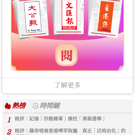
了解更多
熱榜
時間鏈
1
銳評｜記協「炒散雜軍」操控「黑箱選舉」
2
銳評｜羅奇唱衰香港嘩眾取寵 真正「泛政治化」的