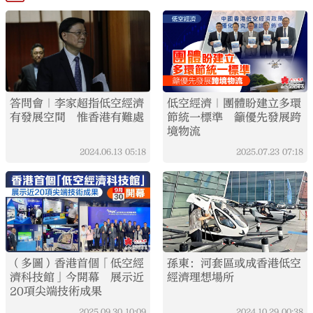
答問會｜李家超指低空經濟
低空經濟｜團體盼建立多環
有發展空間 惟香港有難處
節統一標準 籲優先發展跨
境物流
2024.06.13
05:18
2025.07.23
07:18
（多圖）香港首個「低空經
孫東：河套區或成香港低空
濟科技館」今開幕 展示近
經濟理想場所
20項尖端技術成果
2025.09.30
10:09
2024.10.29
00:38