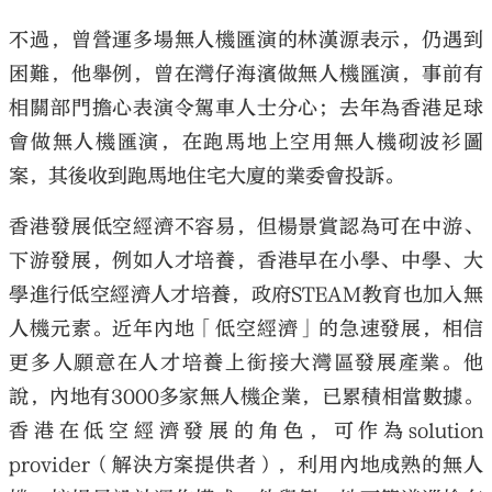
不過，曾營運多場無人機匯演的林漢源表示，仍遇到
困難，他舉例，曾在灣仔海濱做無人機匯演，事前有
相關部門擔心表演令駕車人士分心；去年為香港足球
會做無人機匯演，在跑馬地上空用無人機砌波衫圖
案，其後收到跑馬地住宅大廈的業委會投訴。
香港發展低空經濟不容易，但楊景賞認為可在中游、
下游發展，例如人才培養，香港早在小學、中學、大
學進行低空經濟人才培養，政府STEAM教育也加入無
人機元素。近年內地「低空經濟」的急速發展，相信
更多人願意在人才培養上銜接大灣區發展產業。他
說，內地有3000多家無人機企業，已累積相當數據。
香港在低空經濟發展的角色，可作為solution
provider（解決方案提供者），利用內地成熟的無人