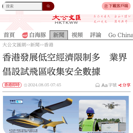
下載客戶端
首頁
白海豚
新聞
視頻
評論
Go Chin
大公文匯網
新聞
香港
>>
>>
香港發展低空經濟限制多 業界
倡設試飛區收集安全數據
香港即時
2024.08.05
07:45
字號
分享