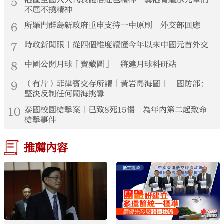
5
不屈不撓精神
6
所羅門群島新政府重申支持一中原則 外交部回應
7
時政新聞眼丨從四個維度讀懂今年以來中國元首外交
8
中國公開月球「寶藏圖」 將建月球科研站
9
（有片）菲律賓交存所謂「黃岩島海圖」 國防部：
堅決反制任何鬧海挑釁
10
泰國校園槍擊案｜已致8死15傷 為年內第二起致命
槍擊事件
推薦內容