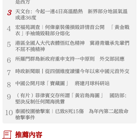
是西方
3
天文台：今起一連4日高溫酷熱 新界部分地區氣溫
或達36度
4
宏福苑調查｜何偉豪裝備損毀詳情首公開 「黃金戰
衣」手袖燒毀鞋部分熔化
5
港區全國人大代表體悟紅色精神 冀港青繼承先輩們
不屈不撓精神
6
所羅門群島新政府重申支持一中原則 外交部回應
7
時政新聞眼丨從四個維度讀懂今年以來中國元首外交
8
中國公開月球「寶藏圖」 將建月球科研站
9
（有片）菲律賓交存所謂「黃岩島海圖」 國防部：
堅決反制任何鬧海挑釁
10
泰國校園槍擊案｜已致8死15傷 為年內第二起致命
槍擊事件
推薦內容