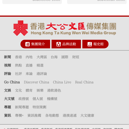
集團簡介
品牌活動
報史館
新聞
香港
內地
大灣區
台海
國際
財經
視頻
熱點
直播
精選
評論
社評
來論
港評論
Go China
Discover China
China Live
Real China
文娛
文化
體育
娛樂
港飲港色
大文號
政務號
個人號
機構號
專題
新聞專題
特別策劃
資訊
專欄+
資訊推薦
各地動態
港澳速遞
大文健康