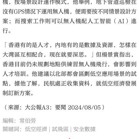
機，按場景設計運作模式，他舉例，地下管道巡檢在
沒有GPS情況下運用無人機，便需要按不同情景設計方
案；而搜索工作則可以無人機配人工智能（AI）進
行。
「香港有的是人才，內地有的是數據及資源，怎樣在
大灣區互相配合，現在就要深思。」但楊景賞指出，
香港目前仍未規劃地點供練習無人機飛行，會影響到
人才培訓。他建議以北部都會區劃低空應用場景的試
點，據他了解，民航處正收集資料，就低空經濟發展
制訂新方案。
（來源：大公報A3：要聞 2024/08/05）
編輯：常伯勞
關鍵詞：
低空經濟
試飛區
安全數據