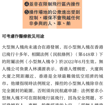
可考慮作醫療救災用途
大型無人機尚未適合在港發展，而小型無人機在香港
已飛行十多年，相關法例《民航條例》（第448章）下
的附屬法例《小型無人機令》於2022年6月生效。無
人機公司負責人林漢源表示，香港人煙稠密，大廈與
大廈之間距離近，香港是全球最難做低空經濟的城
市。他續指現時法例規定，操控的小型無人機除非在
完全圍封的範圍，否則須向民航處申請：法例要求小
型無人機不可在限制飛行區飛行，因為安全問題，不