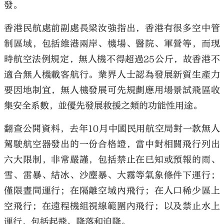
發。
香港民航處前副處長梁汝強指出，香港有很多空中管
制區域，包括維港兩岸、機場、醫院、軍營等，而現
時航空法例規定，無人機不得超過25公斤，故香港不
適合無人機載客航行。業界人士認為發展新質生產力
要因地制宜，無人機發展可先規劃應用場景試飛區收
集安全系數，並優先發展救援之類的功能性用途。
翻查公開資料，去年10月中國民用航空局對一款無人
駕駛航空器發出的一份合格證，當中對相關飛行列出
六大限制，非常嚴謹，包括禁止在已知或預報的雨、
雪、雷暴、結冰、沙塵暴、大霧等氣象條件下運行；
僅限晝間運行；在隔離空域內飛行；在人口稀少區上
空飛行；在遠程機組視線範圍內飛行；以及禁止水上
運行，包括起飛、降落和迫降。