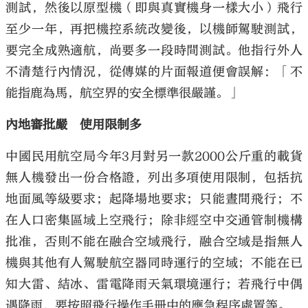
測試，然後以原型機（即與真實機身一樣大小）飛行
至少一年，再把機控系統改變後，以機師駕駛測試，
要完全成熟適航，尚要多一段時間測試。他指行外人
不清楚行內情況，從傳媒的片面報道便會誤解：「不
能指鹿為馬，航空界的安全標準很嚴謹。」
內地審批嚴 使用限制多
中國民用航空局今年3月對另一款2000公斤重的載貨
無人機發出一份合格證，列出多項使用限制，包括抗
地面風等級要求；起降場地要求；只能晝間飛行；不
在人口密集區域上空飛行；除非經空中交通管制機構
批准，否則不能在融合空域飛行，融合空域是指無人
機與其他有人駕駛航空器同時運行的空域；不能在已
知大雷、結冰、雷電降雨天氣環境運行；若飛行中偶
遇降雨，要按照飛行操作手冊中的應急程序處置等。