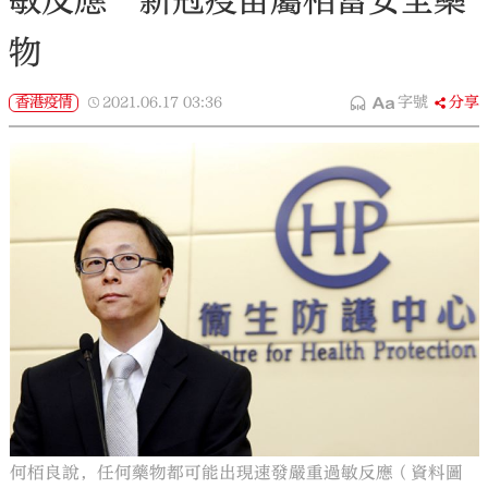
敏反應 新冠疫苗屬相當安全藥
物
香港疫情
2021.06.17
03:36
字號
分享
何栢良說，任何藥物都可能出現速發嚴重過敏反應（資料圖