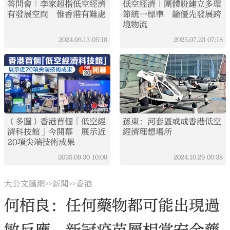
答問會｜李家超指低空經濟
低空經濟｜團體盼建立多環
有發展空間 惟香港有難處
節統一標準 籲優先發展跨
境物流
2024.06.13
05:18
2025.07.23
07:18
（多圖）香港首個「低空經
孫東：河套區或成香港低空
濟科技館」今開幕 展示近
經濟理想場所
20項尖端技術成果
2025.09.30
10:09
2024.10.29
00:38
大公文匯網
新聞
香港
>>
>>
何栢良：任何藥物都可能出現過