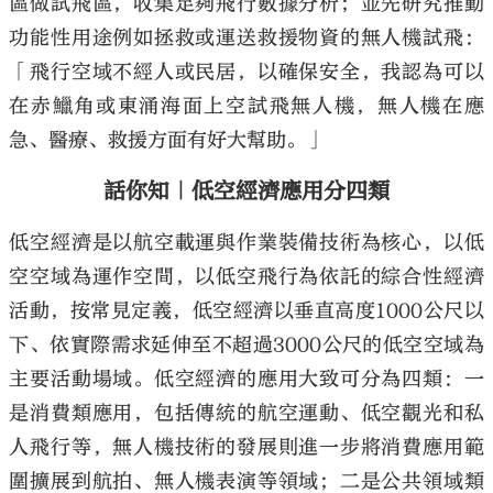
區做試飛區，收集足夠飛行數據分析；並先研究推動
功能性用途例如拯救或運送救援物資的無人機試飛：
「飛行空域不經人或民居，以確保安全，我認為可以
在赤鱲角或東涌海面上空試飛無人機，無人機在應
急、醫療、救援方面有好大幫助。」
話你知｜低空經濟應用分四類
低空經濟是以航空載運與作業裝備技術為核心，以低
空空域為運作空間，以低空飛行為依託的綜合性經濟
活動，按常見定義，低空經濟以垂直高度1000公尺以
下、依實際需求延伸至不超過3000公尺的低空空域為
主要活動場域。低空經濟的應用大致可分為四類：一
是消費類應用，包括傳統的航空運動、低空觀光和私
人飛行等，無人機技術的發展則進一步將消費應用範
圍擴展到航拍、無人機表演等領域；二是公共領域類