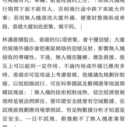
可飛越有人、車輛、船隻經過的上空，「即無人機飛
行期間下面不能有人，否則飛行途中跌下來就大件
事；若用無人機清洗大廈外牆，便要封整條街或車
路，香港大廈如此密集，做不到。」
林漢源續指出，香港的5G塔密集，會干擾信號；大廈
的玻璃外牆亦會把衛星網絡的信號反射，影響無人機
接收的準確性。不過，無人機在醫療、應急救援、救
災上可以起到一定作用，不論內地或外國已應用多
時，香港亦可從用途上考慮發展，他建議先規劃好航
線，以短航線試行，可在科學園區及數碼港等地區開
闢試飛區：「無人機的技術相對成熟，低空經濟發展
現時是被法例綁住，要印證安全就要有空域數據，在
試飛區規劃應用場景測試，有足夠數據分析才知道是
否安全，一日不試飛，都推動不了無人機產業發