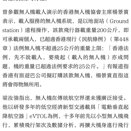
曾參觀無人機載人演示的香港無人機協會主席楊景賞
表示，載人服務的無人機系統，是以地面站（Ground
station）遠程操作，該款飛行器載重量200公斤，即
可承載兩個人，已超過香港現行《民航條例》（第448
章）法例無人機不超過25公斤的重量上限：「香港法
例，先不說載人，要飛起（載人的無人機）亦成問
題，機的重量已超過法例要求的25公斤。」有報道指
香港有旅遊巴公司擬訂購該款無人機，楊景賞直指這
將會得物無所用。
梁汝強指出，無人機在傳統航空界還未獲廣泛接受。
他以研發多年的低空經濟新型交通載具「電動垂直起
降航空器」eVTOL為例，十多年前先以小型無人機飛
行，累積飛行架次及數據分析，再擴大機身進行飛行