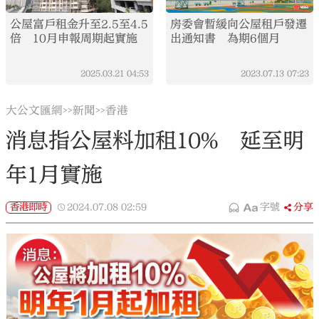
公屋富戶租金升至2.5至4.5
房委會暫緩向公屋租戶發遷
倍 10月申報周期起實施
出通知書 為期6個月
2025.03.21
04:53
2023.07.13
07:23
大公文匯網
新聞
香港
>>
>>
消息指公屋料加租10% 延至明
年1月實施
香港即時
2024.07.08
02:59
字號
分享