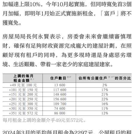
加幅達上限10%，今年10月起實施，但同時寬免首3個
月加幅，即明年1月始正式實施新租金，「富戶」將不
獲寬免。
房屋局局長何永賢表示，房委會未來會繼續審慎理
大公文匯
財，確保有足夠財政資源完成龐大的建屋計劃，在照
顧好現有租戶的同時，為更多現時還是身處惡劣環
境、生活艱難、帶着一家老少的家庭建屋建家。
每月租金上調的金額介乎49元至572元。
2024年3月的平均每月租金為2297元，公屋租戶的租