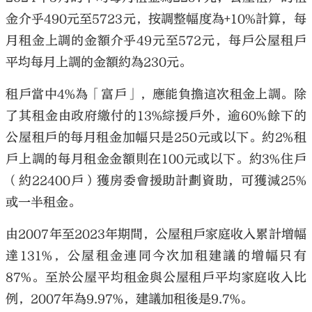
金介乎490元至5723元，按調整幅度為+10%計算，每
月租金上調的金額介乎49元至572元，每戶公屋租戶
平均每月上調的金額約為230元。
租戶當中4%為「富戶」，應能負擔這次租金上調。除
了其租金由政府繳付的13%綜援戶外，逾60%餘下的
公屋租戶的每月租金加幅只是250元或以下。約2%租
戶上調的每月租金金額則在100元或以下。約3%住戶
（約22400戶）獲房委會援助計劃資助，可獲減25%
或一半租金。
由2007年至2023年期間，公屋租戶家庭收入累計增幅
達131%，公屋租金連同今次加租建議的增幅只有
87%。至於公屋平均租金與公屋租戶平均家庭收入比
例，2007年為9.97%，建議加租後是9.7%。