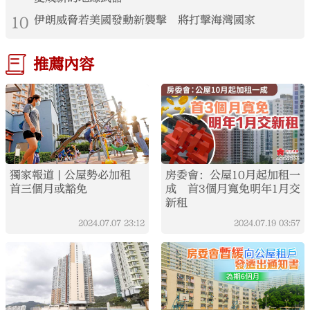
10
伊朗威脅若美國發動新襲擊 將打擊海灣國家
推薦內容
獨家報道 | 公屋勢必加租
房委會：公屋10月起加租一
首三個月或豁免
成 首3個月寬免明年1月交
新租
2024.07.07
23:12
2024.07.19
03:57