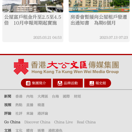
公屋富戶租金升至2.5至4.5
房委會暫緩向公屋租戶發遷
倍 10月申報周期起實施
出通知書 為期6個月
2025.03.21
04:53
2023.07.13
07:23
集團簡介
品牌活動
報史館
新聞
香港
內地
大灣區
台海
國際
財經
視頻
熱點
直播
精選
評論
社評
來論
港評論
Go China
Discover China
China Live
Real China
文娛
文化
體育
娛樂
港飲港色