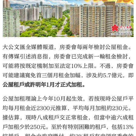
大公文匯全媒體報道，房委會每兩年檢討公屋租金。
有傳媒引述消息指，房委會已完成新一輪租金檢討，
可能將按既定機制加至法定10%上限。不過，房委會
可能建議寬免首三個月租金加幅，涉及約5.7億元，即
公屋租戶或許明年1月才正式加租。
公屋加租理論上今年10月起生效，若按現時公屋戶平
均每月租金近2300元推算，平均每月加租約230元。
據估算，現時八成租戶交正常租金，但當中逾六成租
戶加租少於250元。至於有特別困難的租戶，包括13%