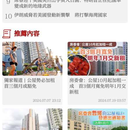
9
席春迎丨美國突然出手買入日圓：特朗普正在把匯率
變成新的地緣武器
10
伊朗威脅若美國發動新襲擊 將打擊海灣國家
推薦內容
獨家報道 | 公屋勢必加租
房委會：公屋10月起加租一
首三個月或豁免
成 首3個月寬免明年1月交
新租
2024.07.07
23:12
2024.07.19
03:57