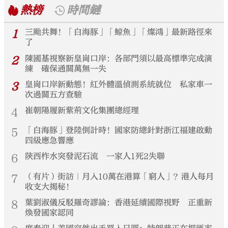
熱榜
時間鏈
1
三颱共舞！「白海豚」「鯨魚」「燦鴻」最新路徑來
了
2
陳國基視察新皇崗口岸：各部門須以最高標準完成演
練 確保通關萬無一失
3
皇崗口岸新動態！紅外體溫偵測系統就位 私家車一
次過關五方查驗
4
崔朝陽履新紫荊文化集團總經理
5
「白海豚」登陸倒計時！國家防總針對浙江福建啟動
四級應急響應
6
陝西柞水突發泥石流 一家人1死2失聯
7
（有片）街訪｜月入10萬在港算「窮人」？港人每月
收支大揭秘！
8
葉劉淑儀反駁羅奇謬論：香港延續國際視野 正重新
煥發國家認同