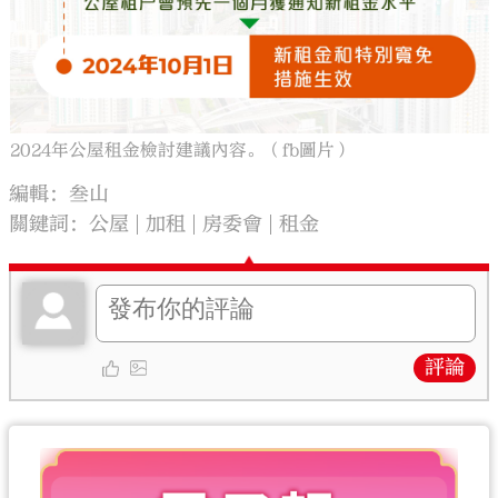
2024年公屋租金檢討建議內容。（fb圖片）
編輯：叁山
關鍵詞：
公屋
加租
房委會
租金
評論