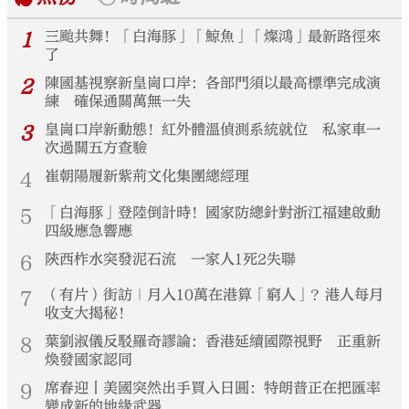
1
三颱共舞！「白海豚」「鯨魚」「燦鴻」最新路徑來
了
2
陳國基視察新皇崗口岸：各部門須以最高標準完成演
練 確保通關萬無一失
3
皇崗口岸新動態！紅外體溫偵測系統就位 私家車一
次過關五方查驗
4
崔朝陽履新紫荊文化集團總經理
5
「白海豚」登陸倒計時！國家防總針對浙江福建啟動
四級應急響應
6
陝西柞水突發泥石流 一家人1死2失聯
7
（有片）街訪｜月入10萬在港算「窮人」？港人每月
收支大揭秘！
8
葉劉淑儀反駁羅奇謬論：香港延續國際視野 正重新
煥發國家認同
9
席春迎丨美國突然出手買入日圓：特朗普正在把匯率
變成新的地緣武器