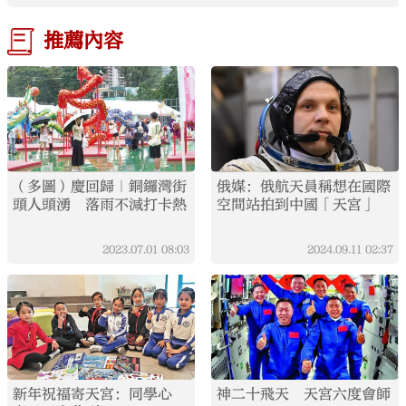
推薦內容
（多圖）慶回歸｜銅鑼灣街
俄媒：俄航天員稱想在國際
頭人頭湧 落雨不減打卡熱
空間站拍到中國「天宮」
2023.07.01
08:03
2024.09.11
02:37
新年祝福寄天宮：同學心
神二十飛天 天宮六度會師