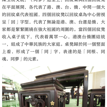
在平面展開，各代表了港、澳、台、僑，中間一個大
的回紋桌代表祖國，四個回紋凳以回紋桌為中心俯視
呈「回」字型，代表了無論是港、澳、台還是僑，大
家都是緊緊圍繞在強大祖國的周圍的。當四個回紋凳
收入桌子底下，代表着萬眾一心，港澳台僑團結統
一，組成了中華民族的大家庭。桌凳歸於同一個竪面
上看，形成了一個「同」字，表達的是「同根、同
魂、同夢」的元素。