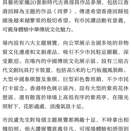
具藝術家攜20套新時代古典傢具作品參展，包括以香
港回歸為主題的作品《同夢》，傳達希望香港回歸祖
國後越來越繁榮的殷切希望。有市民讚活動有意義，
可親身體驗中華傳統文化魅力。
場內設有六大主題展覽，向公眾展示全國多地的非物
質文化遺產和文創產品，吸引不少市民駐足圍觀，深
受歡迎。在場內的中國傳統文化展示區，設有三組古
代文創玩具打卡裝置，包括高5米的七巧板龍鳳裝飾、
大型中國象棋盤及象棋、巨型彩色魯班鎖，不少市民
打卡留念。香港特色展示區內，設有大型的紫荊花休
憩區，還有散落於球場上高低有序的紫荊亭，在陽光
照射下，花影處處，浪漫氣氛十足。
市民盧先生對每個主題展覽都興趣十足，不時拿出相
機拍照。他大讚展覽意義非凡，可現場體驗和感悟到