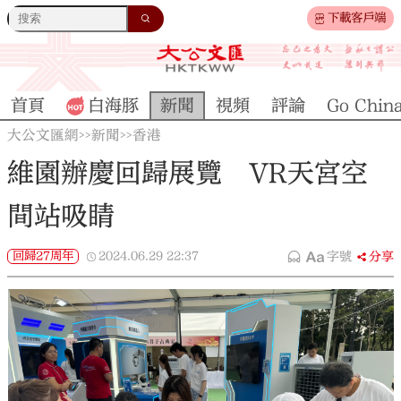
下載客戶端
首頁
白海豚
新聞
視頻
評論
Go Chin
大公文匯網
新聞
香港
>>
>>
維園辦慶回歸展覽 VR天宮空
間站吸睛
回歸27周年
2024.06.29
22:37
字號
分享