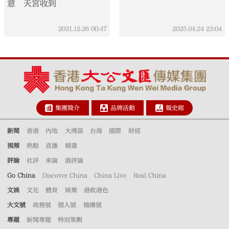
意 天宮收到
2021.12.26
00:47
2025.04.24
23:04
集團簡介
品牌活動
報史館
新聞
香港
內地
大灣區
台海
國際
財經
視頻
熱點
直播
精選
評論
社評
來論
港評論
Go China
Discover China
China Live
Real China
文娛
文化
體育
娛樂
港飲港色
大文號
政務號
個人號
機構號
專題
新聞專題
特別策劃