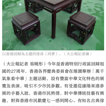
以香港回歸為主題的傢具《同夢》。（大公報記者攝）
（大公報記者 易曉彤）今年是香港特別行政區回歸祖
國的27周年，香港各界慶典委員會在維園舉辦「萬千
氣象看中華」主題活動，設有豐富中華文化特色的展
覽及表演，吸引不少市民參觀。有受邀從瀋陽來港參
展的手藝人說，香港市民熱情，對中華傳統技藝有興
趣，對與香港市民歡慶七一感到開心。有知名古典傢