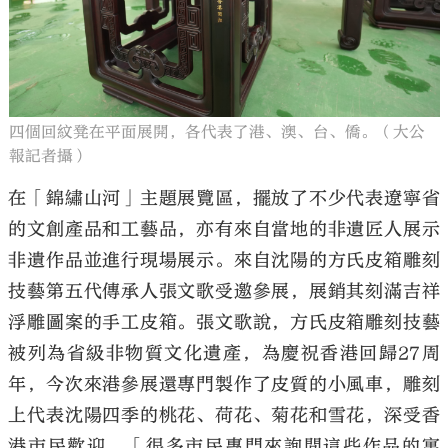
四個回紋凳在平面展開，各代表了港、澳、台、僑。（大公
報記者攝）
在「錦繡山河」主題展覽區，擺放了不少代表遼寧省
的文創產品和工藝品，亦有來自當地的非遺匠人展示
非遺作品並進行現場展示。來自沈陽的方氏皮箱雕刻
技藝第五代傳承人張文歌受邀參展，展銷其刻滿吉祥
浮雕圖案的手工皮箱。張文歌說，方氏皮箱雕刻技藝
被列為省級非物質文化遺產，為慶祝香港回歸27周
年，今次來港參展還專門製作了皮質的小風車，雕刻
上代表沈陽四季的桃花、荷花、菊花和雪花，深受香
港市民歡迎。「很多市民專門來詢問這些作品的寓