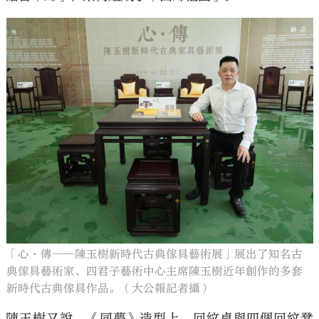
「心·傳——陳玉樹新時代古典傢具藝術展」展出了知名古
典傢具藝術家、四君子藝術中心主席陳玉樹近年創作的多套
新時代古典傢具作品。（大公報記者攝）
陳玉樹又說，《同夢》造型上，回紋桌與四個回紋凳