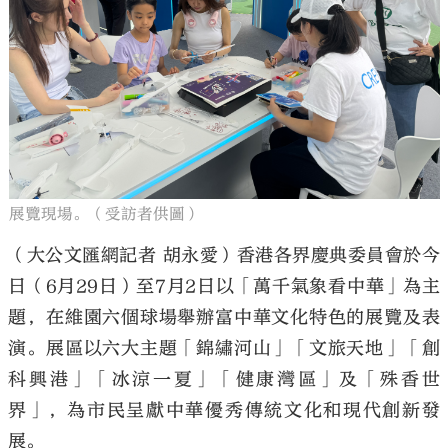
大公文匯
展覽現場。（受訪者供圖）
（大公文匯網記者 胡永愛）香港各界慶典委員會於今
日（6月29日）至7月2日以「萬千氣象看中華」為主
題，在維園六個球場舉辦富中華文化特色的展覽及表
演。展區以六大主題「錦繡河山」「文旅天地」「創
科興港」「冰涼一夏」「健康灣區」及「殊香世
界」，為市民呈獻中華優秀傳統文化和現代創新發
展。