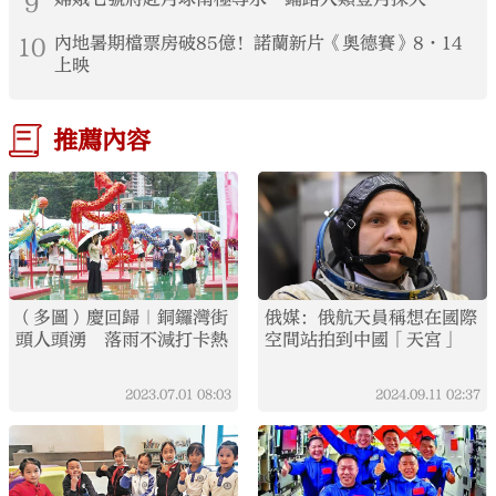
9
10
內地暑期檔票房破85億！諾蘭新片《奧德賽》8·14
上映
推薦內容
（多圖）慶回歸｜銅鑼灣街
俄媒：俄航天員稱想在國際
頭人頭湧 落雨不減打卡熱
空間站拍到中國「天宮」
2023.07.01
08:03
2024.09.11
02:37