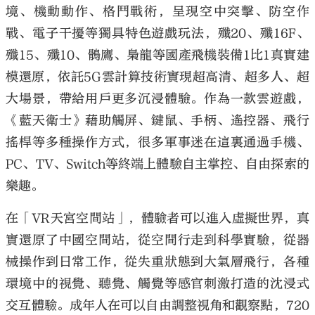
境、機動動作、格鬥戰術，呈現空中突擊、防空作
戰、電子干擾等獨具特色遊戲玩法，殲20、殲16F、
殲15、殲10、鶻鷹、梟龍等國產飛機裝備1比1真實建
模還原，依託5G雲計算技術實現超高清、超多人、超
大場景，帶給用戶更多沉浸體驗。作為一款雲遊戲，
《藍天衛士》藉助觸屏、鍵鼠、手柄、遙控器、飛行
搖桿等多種操作方式，很多軍事迷在這裏通過手機、
PC、TV、Switch等終端上體驗自主掌控、自由探索的
樂趣。
在「VR天宮空間站」，體驗者可以進入虛擬世界，真
實還原了中國空間站，從空間行走到科學實驗，從器
械操作到日常工作，從失重狀態到大氣層飛行，各種
環境中的視覺、聽覺、觸覺等感官刺激打造的沈浸式
交互體驗。成年人在可以自由調整視角和觀察點，720