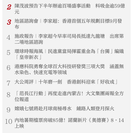
2
陳茂波預告下半年辦逾百場盛事活動 料吸金逾59億
元
3
地區諮詢會｜李家超：香港首個五年規劃目標9月發
布
4
施政報告｜李家超今早率司局長抵達九龍塘 出席第
二場地區諮詢
5
環球時報海風｜民進黨當局揮霍重金為「台獨」編織
「皇帝新衣」
6
港應科院勇奪全球百大科技研發獎三項大獎 涵蓋無
水染色、快速充電等領域
7
大公周評｜十年磨一劍 香港創科迎來「好收成」
8
「范長江行動」再度走進內蒙古！大文集團兩報全方
位報道
9
嫦娥七號將赴月球南極尋水 鋪路人類登月探火
10
內地暑期檔票房破85億！諾蘭新片《奧德賽》8·14
上映