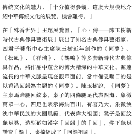
傳統文化的魅力，「十分值得參觀，這麼大規模地介
紹中華傳統文化的展覽，機會難得。」
在「殊香世界」主題展覽區，「心·傳——陳玉樹新
時代古典傢具藝術展」展出了知名古典傢具藝術家、
四君子藝術中心主席陳玉樹近年創作的《同夢》、
《松風》、《祥瑞》、《鶴鳴》等多套新時代古典傢
具作品，將作品中蘊含的博大精深的中華文化、源遠
流長的中華文脈呈現在觀眾面前，當中備受矚目的是
以香港回歸為主題的《同夢》。陳玉樹說，《同夢》
主桌馬蹄腿回紋桌，桌子的四條腿足代表四海，象徵
萬眾一心，四足也表示海納百川，有容乃大，象徵泱
泱中華民族的大國風範，代表偉大祖國；凳子是回紋
龜足凳，造型猶如漢字「回歸」的「回」，凳下龜足
諧音「歸」，桌椅組成了「回歸祖國」。