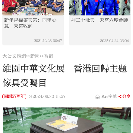
新年祝福寄天宮：同學心
神二十飛天 天宮六度會師
意 天宮收到
2021.12.26
00:47
2025.04.24
23:04
大公文匯網
新聞
香港
>>
>>
維園中華文化展 香港回歸主題
傢具受矚目
回歸27周年
2024.06.30
15:27
字號
分享