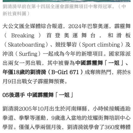
劉清漪早前在第十四屆全運會霹靂舞項目中奪得冠軍。（中
新社資料圖）
大公文匯全媒體綜合報道，2024年巴黎奧運，霹靂舞
（Breaking）首登奧運舞台，和滑板
（Skateboarding）、競技攀岩（Sport climbing）及
沖浪（Surfing）一起成為今年的新增項目。國家隊派
出兩女一男出戰，其中被譽為
中國霹靂舞「一姐」、
年僅18歲的劉清漪（B-Girl 671）
成奪牌熱門，將於8
月9日出戰女子霹靂舞預賽。
05後選手 中國霹靂舞「一姐」
劉清漪2005年10月出生於河南輝縣，小時候接觸過跆
拳道、拳擊等運動，9歲進入當地的炫耀街舞培訓中心
學習。僅僅入學兩個月後，劉清漪就學會了360度轉體