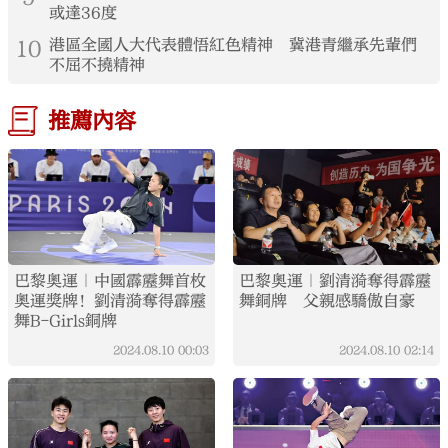
或達36度
10
港區全國人大代表體悟紅色精神 冀港青繼承先輩們
不屈不撓精神
推薦內容
巴黎奧運｜中國霹靂舞首枚
巴黎奧運｜劉清漪奪得霹靂
奧運獎牌！劉清漪奪得霹靂
舞銅牌 父親感驕傲自豪
舞B-Girls銅牌
2024.08.10
00:03
2024.08.10
02:14