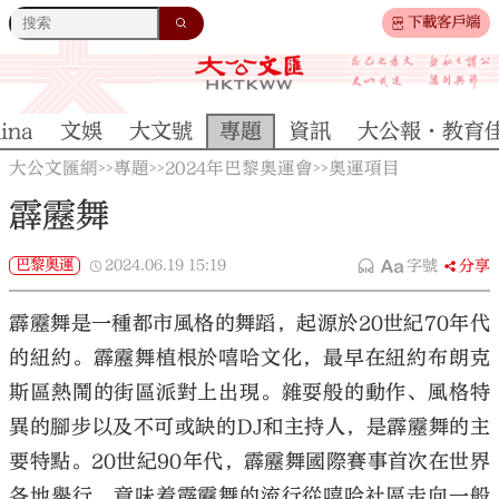
下載客戶端
ina
文娛
大文號
專題
資訊
大公報·教育
大公文匯網
專題
2024年巴黎奧運會
奧運項目
>>
>>
>>
霹靂舞
巴黎奧運
2024.06.19
15:19
字號
分享
霹靂舞是一種都市風格的舞蹈，起源於20世紀70年代
的紐約。霹靂舞植根於嘻哈文化，最早在紐約布朗克
斯區熱鬧的街區派對上出現。雜耍般的動作、風格特
異的腳步以及不可或缺的DJ和主持人，是霹靂舞的主
要特點。20世紀90年代，霹靂舞國際賽事首次在世界
各地舉行，意味着霹靂舞的流行從嘻哈社區走向一般