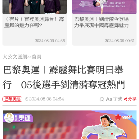
（有片）首登奧運舞台！霹
巴黎奧運｜劉清漪今登場
靂舞的魅力在哪？
力爭展現中國霹靂舞魅力
2024.08.09
04:36
2024.08.09
00:31
大公文匯網
首頁
>>
巴黎奧運｜霹靂舞比賽明日舉
行 05後選手劉清漪奪冠熱門
巴黎奧運
2024.08.08
04:54
字號
分享