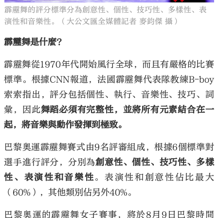
霹靂舞的評分標準分為創意性、個性、技巧性、多樣性、表
演性和音樂性。（大公文匯全媒體記者 麥鈞傑 攝）
霹靂舞是什麼？
霹靂舞從1970年代開始風行全球，而且有嚴格的比賽
標準。根據CNN報道，法國霹靂舞代表隊教練B-boy
索索指出，評分包括個性、執行、音樂性、技巧、詞
彙，因此
舞蹈必須有完整性，並將所有元素結合在一
起，將音樂與動作發揮到極致。
巴黎奧運霹靂舞賽式由9名評審組成，根據6個標準對
選手進行評分，分別為
創意性、個性、技巧性、多樣
性、表演性和音樂性
。表演性和創意性佔比最大
（60%），其他類別佔另外40%。
巴黎奧運的霹靂舞女子賽事，將於8月9日巴黎時間