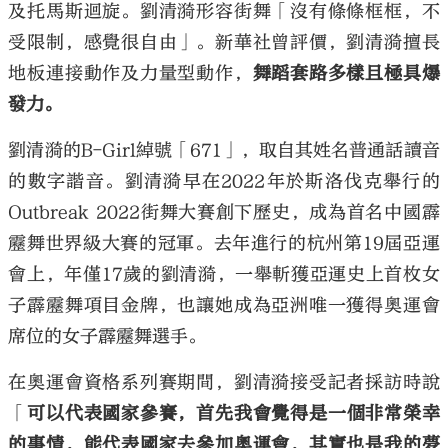
及托馬斯迴旋。劉清漪形容街舞「沒有條條框框，不
受限制，感覺很自由」。新華社曾評價，劉清漪擅長
地板連接動作及力量型動作，
舞蹈套路多樣且極具爆
發力。
劉清漪的B-Girl綽號「671」，取自其姓名普通話讀音
的數字諧音。劉清漪早在2022年於斯洛伐克舉行的
Outbreak 2022街舞大賽創下歷史，成為首名中國霹
靂舞世界級大賽的冠軍。去年進行的杭州第19屆亞運
會上，年僅17歲的劉清漪，一舉斬獲亞運史上首枚女
子霹靂舞項目金牌，也讓她成為亞洲唯一獲得奧運會
席位的女子霹靂舞選手。
在奧運會資格系列賽期間，劉清漪接受記者採訪時說
「
可以代表國家參賽，首先我會覺得是一個非常榮幸
的事情，能代表國家去參加奧運會，其實也是我的夢