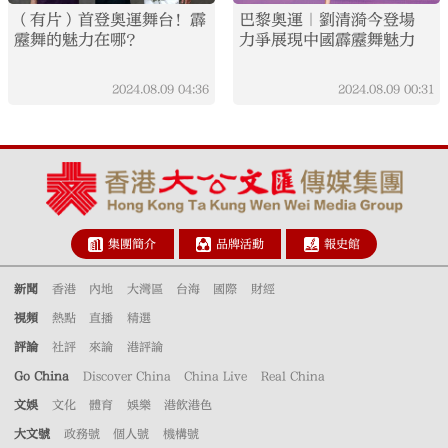
（有片）首登奧運舞台！霹
巴黎奧運｜劉清漪今登場
靂舞的魅力在哪？
力爭展現中國霹靂舞魅力
2024.08.09
04:36
2024.08.09
00:31
集團簡介
品牌活動
報史館
新聞
香港
內地
大灣區
台海
國際
財經
視頻
熱點
直播
精選
評論
社評
來論
港評論
Go China
Discover China
China Live
Real China
文娛
文化
體育
娛樂
港飲港色
大文號
政務號
個人號
機構號