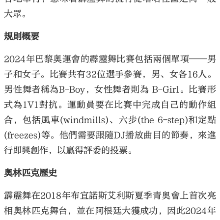
大眾。
規則概要
2024年巴黎奧運會的霹靂舞比賽包括兩個單項——男
大公文匯
子和女子。比賽共有32位選手參賽，男、女各16人。
男性舞者稱為B-Boy，女性舞者則為 B-Girl。比賽形
式為1V1對抗。運動員要在比賽中完成自己的動作組
合，包括風車(windmills)、六步(the 6-step)和定點
(freezes)等。他們需要跟隨DJ播放曲目的節奏，來進
行即興創作，以贏得評委的投票。
奧林匹克歷史
霹靂舞在2018年布宜諾斯艾利斯夏季青奧會上首次亮
相奧林匹克舞台，並在阿根廷大獲成功，因此2024年