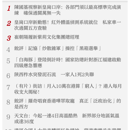
1
陳國基視察新皇崗口岸：各部門須以最高標準完成演
練 確保通關萬無一失
2
皇崗口岸新動態！紅外體溫偵測系統就位 私家車一
次過關五方查驗
3
崔朝陽履新紫荊文化集團總經理
4
銳評｜記協「炒散雜軍」操控「黑箱選舉」
5
「白海豚」登陸倒計時！國家防總針對浙江福建啟動
四級應急響應
6
陝西柞水突發泥石流 一家人1死2失聯
7
（有片）街訪｜月入10萬在港算「窮人」？港人每月
收支大揭秘！
8
銳評｜羅奇唱衰香港嘩眾取寵 真正「泛政治化」的
是西方
9
天文台：今起一連4日高溫酷熱 新界部分地區氣溫
或達36度