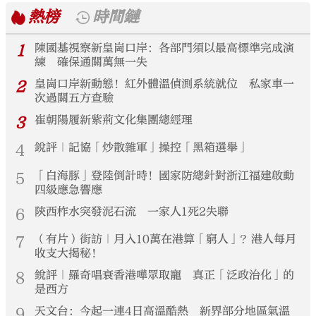
熱榜
時間鏈
1
陳國基視察新皇崗口岸：各部門須以最高標準完成演
練 確保通關萬無一失
2
皇崗口岸新動態！紅外體溫偵測系統就位 私家車一
次過關五方查驗
3
崔朝陽履新紫荊文化集團總經理
4
銳評｜記協「炒散雜軍」操控「黑箱選舉」
5
「白海豚」登陸倒計時！國家防總針對浙江福建啟動
四級應急響應
6
陝西柞水突發泥石流 一家人1死2失聯
7
（有片）街訪｜月入10萬在港算「窮人」？港人每月
收支大揭秘！
8
銳評｜羅奇唱衰香港嘩眾取寵 真正「泛政治化」的
是西方
9
天文台：今起一連4日高溫酷熱 新界部分地區氣溫