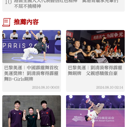
10
港區全國人大代表體悟紅色精神 冀港青繼承先輩們
不屈不撓精神
推薦內容
巴黎奧運｜中國霹靂舞首枚
巴黎奧運｜劉清漪奪得霹靂
奧運獎牌！劉清漪奪得霹靂
舞銅牌 父親感驕傲自豪
舞B-Girls銅牌
2024.08.10
00:03
2024.08.10
02:14