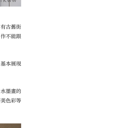
也有古舊街
創作不能跟
序基本展現
港水墨畫的
審美色彩等
。