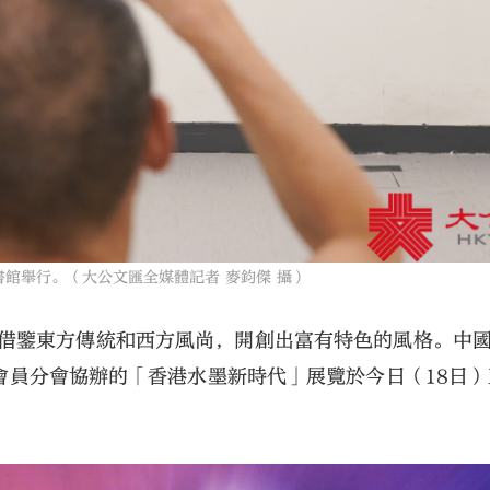
書館舉行。（大公文匯全媒體記者 麥鈞傑 攝）
術借鑒東方傳統和西方風尚，開創出富有特色的風格。中
員分會協辦的「香港水墨新時代」展覽於今日（18日）