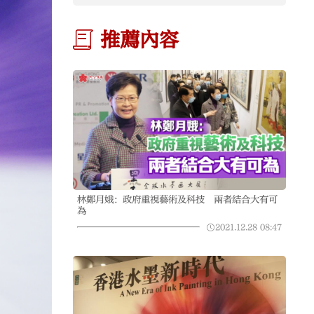
推薦內容
林鄭月娥：政府重視藝術及科技 兩者結合大有可
為
2021.12.28
08:47