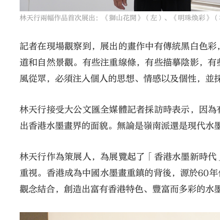
林天行兩幅作品首次展出：《獅山花開》（左）、《明珠煥彩》（
記者在現場觀察到，展出的畫作中有傳統黑白色彩
道和自然景觀。有些注重線條，有些描摹陰影，有
風從眾，必須注入個人的思想、情感以及個性，並
林天行接受大公文匯全媒體記者採訪時表示，因為
出香港水墨畫界的面貌。無論是嶺南派還是現代水
林天行作為策展人，為展覽起了「香港水墨新時代
重視。香港成為中國水墨畫重鎮的背後，源於60
觀念結合，創造出富有香港特色、豐富而多彩的水