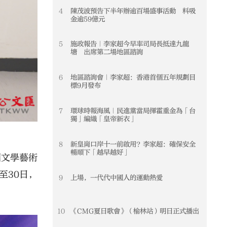
4
陳茂波預告下半年辦逾百場盛事活動 料吸
4
金逾59億元
5
施政報告｜李家超今早率司局長抵達九龍
5
塘 出席第二場地區諮詢
6
地區諮詢會｜李家超：香港首個五年規劃目
6
標9月發布
7
環球時報海風｜民進黨當局揮霍重金為「台
7
獨」編織「皇帝新衣」
8
新皇崗口岸十一前啟用？李家超：確保安全
8
暢順下「越早越好」
國文學藝術
至30日，
9
上場，一代代中國人的運動熱愛
9
10
《CMG夏日歌會》（榆林站）明日正式播出
10