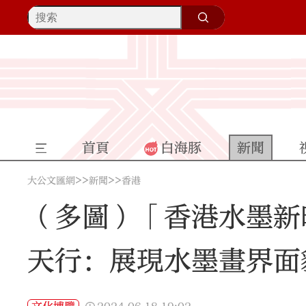
首頁
白海豚
新聞
>>
>>
大公文匯網
新聞
香港
（多圖）「香港水墨新
天行：展現水墨畫界面