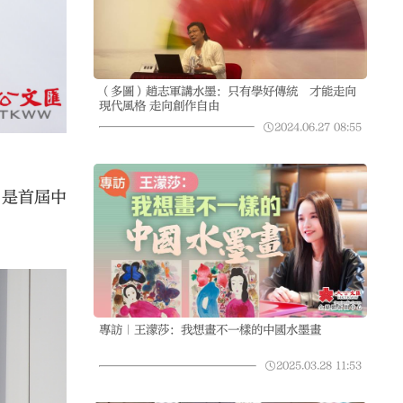
（多圖）趙志軍講水墨：只有學好傳統 才能走向
現代風格 走向創作自由
2024.06.27
08:55
，是首屆中
專訪｜王濛莎：我想畫不一樣的中國水墨畫
2025.03.28
11:53