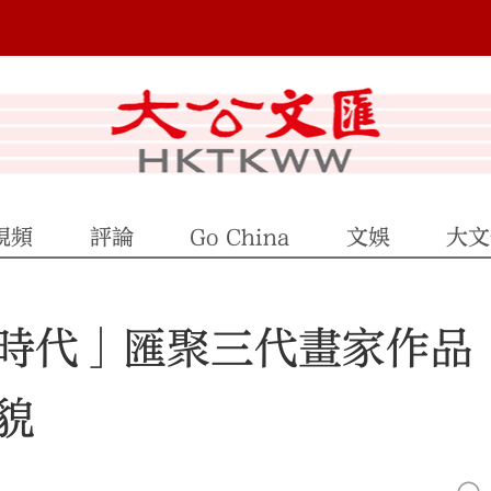
視頻
評論
Go China
文娛
大文
時代」匯聚三代畫家作品
貌