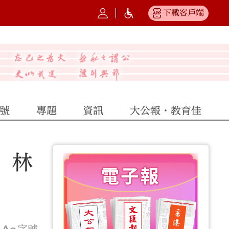
下載客戶端
號
專題
資訊
大公報·教育佳
 林