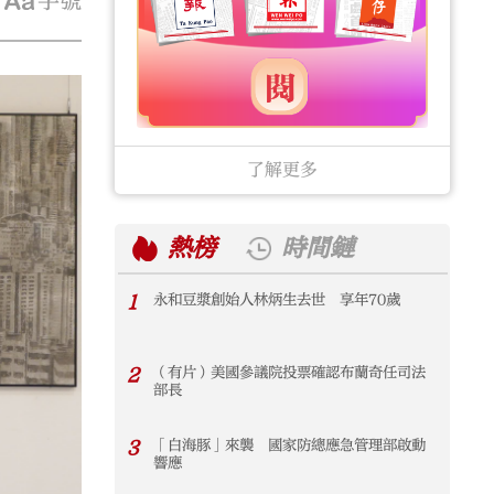
字號
了解更多
熱榜
時間鏈
1
永和豆漿創始人林炳生去世 享年70歲
1
2
（有片）美國參議院投票確認布蘭奇任司法
2
部長
3
「白海豚」來襲 國家防總應急管理部啟動
3
響應