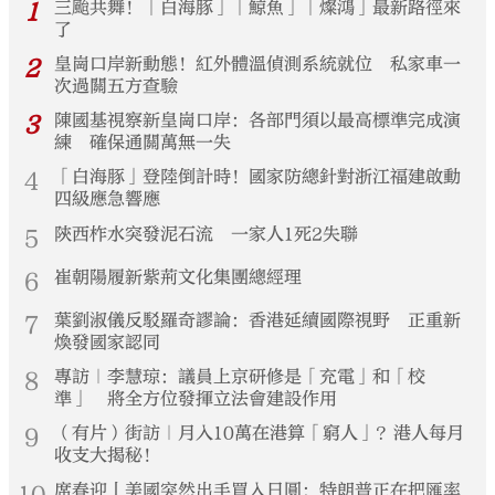
1
三颱共舞！「白海豚」「鯨魚」「燦鴻」最新路徑來
了
2
皇崗口岸新動態！紅外體溫偵測系統就位 私家車一
次過關五方查驗
3
陳國基視察新皇崗口岸：各部門須以最高標準完成演
練 確保通關萬無一失
4
「白海豚」登陸倒計時！國家防總針對浙江福建啟動
四級應急響應
5
陝西柞水突發泥石流 一家人1死2失聯
6
崔朝陽履新紫荊文化集團總經理
7
葉劉淑儀反駁羅奇謬論：香港延續國際視野 正重新
煥發國家認同
8
專訪｜李慧琼：議員上京研修是「充電」和「校
準」 將全方位發揮立法會建設作用
9
（有片）街訪｜月入10萬在港算「窮人」？港人每月
收支大揭秘！
10
席春迎丨美國突然出手買入日圓：特朗普正在把匯率