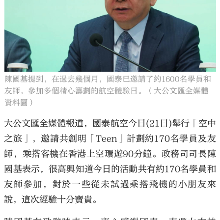
陳國基提到，在過去幾個月，國泰已邀請了約1600名學員和
友師，參加多個精心籌劃的航空體驗日。（大公文匯全媒體
資料圖）
大公文匯全媒體報道，國泰航空今日(21日)舉行「空中
之旅」，邀請共創明「Teen」計劃約170名學員及友
師，乘搭客機在香港上空環遊90分鐘。政務司司長陳
國基表示，很高興知道今日的活動共有約170名學員和
友師參加，對於一些從未試過乘搭飛機的小朋友來
說，這次經驗十分寶貴。