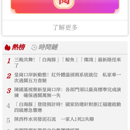
了解更多
熱榜
時間鏈
1
三颱共舞！「白海豚」「鯨魚」「燦鴻」最新路徑來
了
2
皇崗口岸新動態！紅外體溫偵測系統就位 私家車一
次過關五方查驗
3
陳國基視察新皇崗口岸：各部門須以最高標準完成演
練 確保通關萬無一失
4
「白海豚」登陸倒計時！國家防總針對浙江福建啟動
四級應急響應
5
陝西柞水突發泥石流 一家人1死2失聯