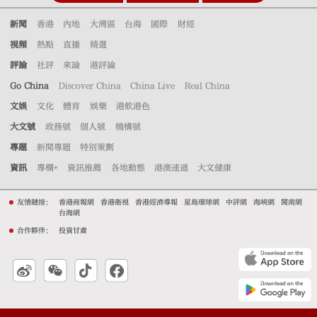
新聞
香港
內地
大灣區
台海
國際
財經
視頻
熱點
直播
精選
評論
社評
來論
港評論
Go China
Discover China
China Live
Real China
文娛
文化
體育
娛樂
港飲港色
大文號
政務號
個人號
機構號
專題
新聞專題
特別策劃
資訊
專欄+
資訊推薦
各地動態
港澳速遞
大文健康
友情鏈接：
香港商報網
香港衛視
香港經濟導報
星島環球網
中評網
海峽網
閩南網
台海網
合作夥伴：
投資甘肅