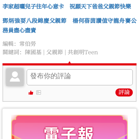
李家超曬兒子往年心意卡 祝願天下爸爸父親節快樂
鄧炳強耍八段錦慶父親節 楊何蓓茵讚值守龍舟賽公
務員盡心盡責
編輯：常伯勞
關鍵詞：
陳國基
父親節
共創明Teen
評論