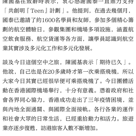
陳國基在致辭時表示，衷心感謝國泰一直鼎力支持
「共創明『Teen』計劃」。他提到，在過去幾個月，
國泰已邀請了約1600名學員和友師，參加多個精心籌
劃的航空體驗日，參觀集團和機場多項設施，涵蓋航
空飲食服務、航空貨運等各方面，讓學員認識到航空
業其實涉及多元化工作和多元化發展。
談及今日這個空中之旅，陳國基表示「期待已久」。
他說，自己也是在20多歲時才第一次乘搭飛機，所以
大家今日其實已經很早便可乘搭飛機了。今日團體活
動在香港國際機場舉行，十分有意義。憑着政府和社
會各界同心協力，香港成功走出了三年疫情困境，並
與內地全面通關、與國際全面接軌。各行各業的運作
和社會大眾的日常生活，已經重拾動力和活力。旅遊
業亦逐步復甦，訪港旅客人數不斷增加。