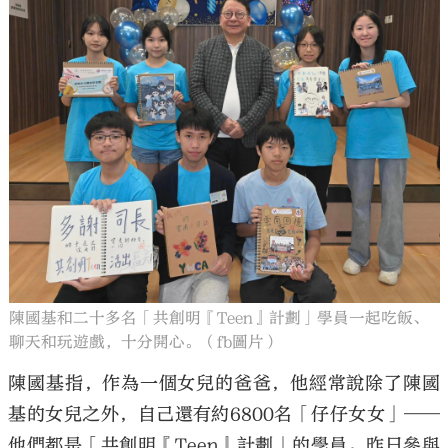
陳國基和二十多名「共創明『Teen』計劃」學員一起吃飯、
聊天和玩遊戲，十分開心。（fb圖片）
陳國基指，作為一個女兒的爸爸，他經常說除了陳國
基的女兒之外，自己還有約6800名「仔仔女女」——
他們都是「共創明『Teen』計劃」的學員。昨日參與