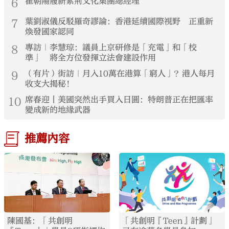
6
崔朝陽履新紫荊文化集團總經理
7
葉劉淑儀反駁羅奇謬論：香港延續國際視野 正重新
煥發國家認同
8
專訪｜李慧琼：議員上京研修是「充電」和「校
準」 將全方位發揮立法會建設作用
9
（有片）街訪｜月入10萬在港算「窮人」？港人每月
收支大揭秘！
10
席春迎丨美國突然出手買入日圓：特朗普正在把匯率
變成新的地緣武器
推薦內容
陳國基：「共創明
「共創明『Teen』計劃」