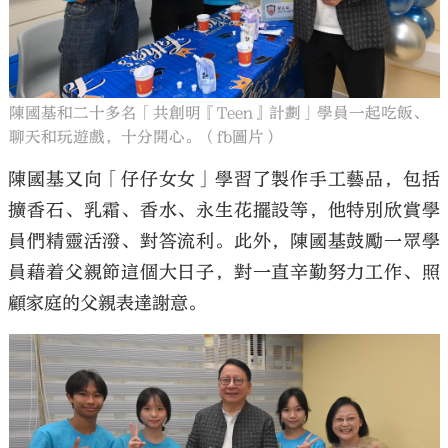
陳國基和二十多名「共創明『Teen』計劃」學員一起吃飯、
聊天和玩遊戲，十分開心。（fb圖片）
陳國基又向「仔仔女女」學習了製作手工藝品，包括
擴香石、乳霜、香水、永生花擺設等，他特別欣賞學
員們精靈活潑、對答流利。此外，陳國基鼓勵一眾學
員藉着父親節這個大日子，對一直辛勤努力工作、照
顧家庭的父親表達謝意。