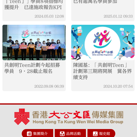
『Teen』」學員8項指標均
已有逾萬名學員參加
獲提升 已達施政報告KPI
2024.05.03
12:08
2025.01.12
09:33
共創明Teen計劃今起招募
陳國基：「共創明Teen」
學員 9·28截止報名
計劃第三期將開展 冀各界
續支持
2022.09.08
06:39
2024.10.20
07:54
集團簡介
品牌活動
報史館