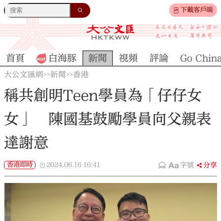
下載客戶端
首頁
白海豚
新聞
視頻
評論
Go Chin
大公文匯網
新聞
香港
>>
>>
稱共創明Teen學員為「仔仔女
女」 陳國基鼓勵學員向父親表
達謝意
香港即時
2024.06.16
16:41
字號
分享