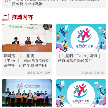
變成新的地緣武器
推薦內容
陳國基：「共創明
「共創明『Teen』計劃」
『Teen』」學員8項指標均
已有逾萬名學員參加
獲提升 已達施政報告KPI
2024.05.03
12:08
2025.01.12
09:33