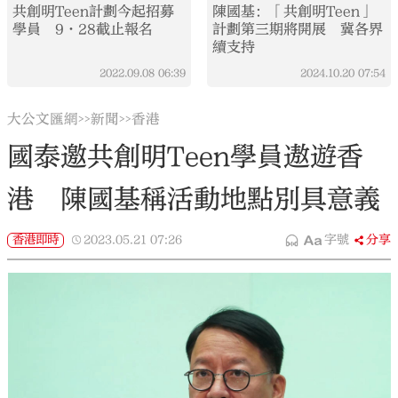
共創明Teen計劃今起招募
陳國基：「共創明Teen」
學員 9·28截止報名
計劃第三期將開展 冀各界
續支持
2022.09.08
06:39
2024.10.20
07:54
大公文匯網
新聞
香港
>>
>>
國泰邀共創明Teen學員遨遊香
港 陳國基稱活動地點別具意義
香港即時
2023.05.21
07:26
字號
分享