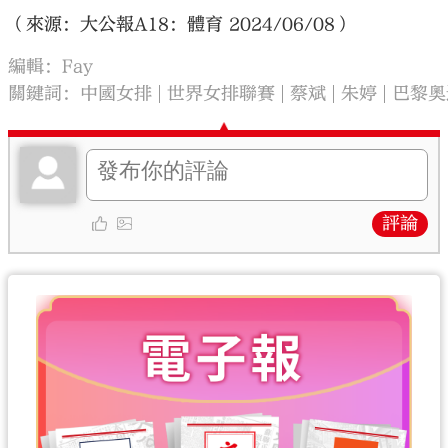
（來源：大公報A18：體育 2024/06/08）
編輯：Fay
關鍵詞：
中國女排
世界女排聯賽
蔡斌
朱婷
巴黎奧
評論