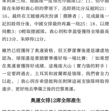
來到第三局，德國隊一度領先中國隊12：11，但中國
隊在朱婷和袁心玥的帶領下，迅即將比分反超到21：
16。最終在王媛媛再次扮演「奠勝者」、完成最後一
記扣殺得分後，中國女排最終再贏一局25：18，以總
局數3：0輕取德國隊。袁心玥和李盈瑩獲得全場最高
的13分，朱婷得12分。
雖然已經獲得了奧運資格，但王夢潔賽後還是謙虛地
認為，球隊還是要踏實準備好每一場比賽：「如果想
在奧運會獲得好成績，這幾座大山（實力強的對手）
一定要跨過去，土耳其和波蘭都是強隊，我們會全力
以赴。」袁心玥亦希望能夠在對陣這兩支強隊時取得
進步，更好地去準備之後的巴黎奧運。
奧運女排12席全部產生