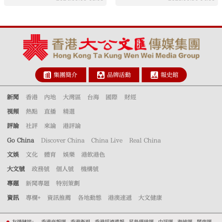
集團簡介
品牌活動
報史館
新聞
香港
內地
大灣區
台海
國際
財經
視頻
熱點
直播
精選
評論
社評
來論
港評論
Go China
Discover China
China Live
Real China
文娛
文化
體育
娛樂
港飲港色
大文號
政務號
個人號
機構號
專題
新聞專題
特別策劃
資訊
專欄+
資訊推薦
各地動態
港澳速遞
大文健康
友情鏈接：
香港商報網
香港衛視
香港經濟導報
星島環球網
中評網
海峽網
閩南網