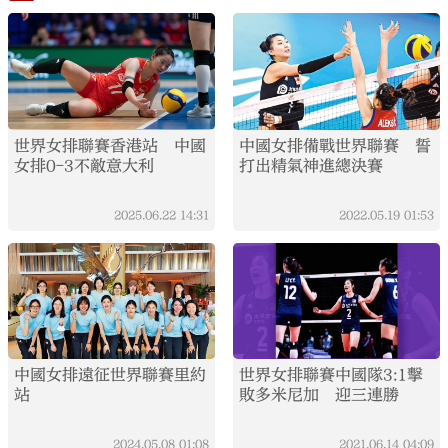
世界女排聯賽香港站 中國
中國女排備戰世界聯賽 誓
女排0-3不敵意大利
打出精氣神進總決賽
2025.06.22
14:31
2022.05.19
01:53
中國女排遠征世界聯賽里約
世界女排聯賽中國隊3:1擊
站
敗多米尼加 迎三連勝
2024.05.08
01:08
2021.06.14
04:09