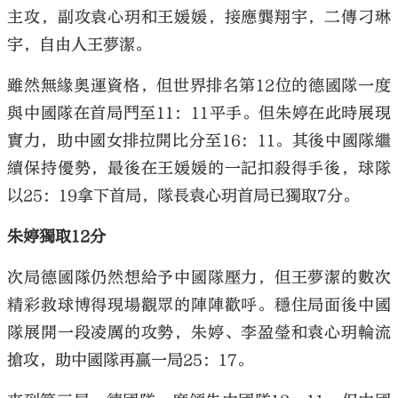
主攻，副攻袁心玥和王媛媛，接應龔翔宇，二傳刁琳
宇，自由人王夢潔。
雖然無緣奧運資格，但世界排名第12位的德國隊一度
與中國隊在首局鬥至11：11平手。但朱婷在此時展現
實力，助中國女排拉開比分至16：11。其後中國隊繼
續保持優勢，最後在王媛媛的一記扣殺得手後，球隊
以25：19拿下首局，隊長袁心玥首局已獨取7分。
朱婷獨取12分
次局德國隊仍然想給予中國隊壓力，但王夢潔的數次
精彩救球博得現場觀眾的陣陣歡呼。穩住局面後中國
隊展開一段凌厲的攻勢，朱婷、李盈瑩和袁心玥輪流
搶攻，助中國隊再贏一局25：17。