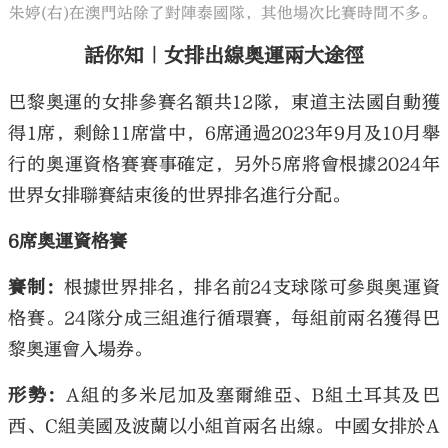
朱婷(右)在澳門站除了對陣泰國隊，其他場次比賽時間不多。
話你知｜女排出線奧運兩大途徑
巴黎奧運的女排參賽名額共12隊，東道主法國自動獲
得1席，剩餘11席當中，6席通過2023年9月及10月舉
行的奧運資格賽賽事確定，另外5席將會根據2024年
世界女排聯賽結束後的世界排名進行分配。
6席奧運資格賽
賽制：
根據世界排名，排名前24支球隊可參與奧運資
格賽。24隊分成三組進行循環賽，每組前兩名獲得巴
黎奧運會入場券。
形勢：
A組的多米尼加及塞爾維亞、B組土耳其及巴
西、C組美國及波蘭以小組首兩名出線。中國女排於A