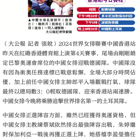
（大公報 記者 張銳）2024世界女排聯賽中國香港站
昨天在紅磡香港體育館上演第4天賽事，尾場由剛剛鎖
定巴黎奧運會席位的中國女排迎戰德國隊。中國隊沒
有因為衝奧任務達標已戰意鬆懈，全場大部分時間佔
優，加上前任中國女排主帥郎平入場觀戰打氣，球隊
最終以總局數3：0輕取德國隊，迎來香港站兩連勝。
中國女排今晚將乘勝追擊世界排名第一的土耳其隊。
中國女排正選陣容方面，雖然已經獲得奧運資格，但
中國女排主教練蔡斌依然排出最強陣容出戰，朱婷繼
對保加利亞一戰後再獲正選上陣，她搭檔李盈瑩擔任