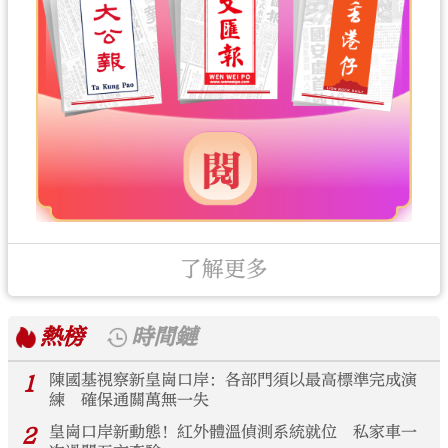
了解更多
熱榜
時間鏈
1
陳國基視察新皇崗口岸：各部門須以最高標準完成演
練 確保通關萬無一失
2
皇崗口岸新動態！紅外體溫偵測系統就位 私家車一