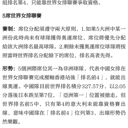
組排名第4，只能靠世界女排聯賽爭取資格。
5席世界女排聯賽
賽制：
席位分配須遵守兩大原則，1.如果5大洲中某一
洲份此時尚未有球隊獲得奧運席位，席位將優先分配
給該大洲排名最高球隊。2.剩餘未獲奧運席位球隊將按
照當時世界排名分配餘下的席位，排名高者先得。
形勢：
5個洲際席位其一為非洲球隊，代表中國女排在
世界女排聯賽完成壓軸香港站後「排名前4」，就能出
線奧運。中國隊目前世界排名積分327.57分，以2.05
分落後日本跌至第7位，「亞洲第一」位置被搶走。但
世界排名前5中，只有第4的意大利未能靠資格賽出
線，意味中國隊在「排名前4」位列第3，出線形勢仍
然樂觀。