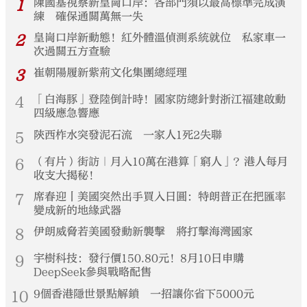
1
陳國基視察新皇崗口岸：各部門須以最高標準完成演
練 確保通關萬無一失
2
皇崗口岸新動態！紅外體溫偵測系統就位 私家車一
次過關五方查驗
3
崔朝陽履新紫荊文化集團總經理
4
「白海豚」登陸倒計時！國家防總針對浙江福建啟動
四級應急響應
5
陝西柞水突發泥石流 一家人1死2失聯
6
（有片）街訪｜月入10萬在港算「窮人」？港人每月
收支大揭秘！
7
席春迎丨美國突然出手買入日圓：特朗普正在把匯率
變成新的地緣武器
8
伊朗威脅若美國發動新襲擊 將打擊海灣國家
9
宇樹科技：發行價150.80元！8月10日申購
DeepSeek參與戰略配售
10
9個香港隱世景點解鎖 一招讓你省下5000元