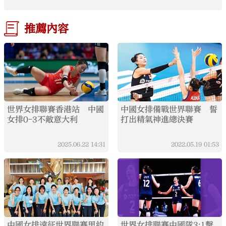
推薦內容
世界女排聯賽香港站 中國
中國女排備戰世界聯賽 誓
女排0-3不敵意大利
打出精氣神進總決賽
2025.06.22
14:31
2022.05.19
01:53
中國女排遠征世界聯賽里約
世界女排聯賽中國隊3:1擊