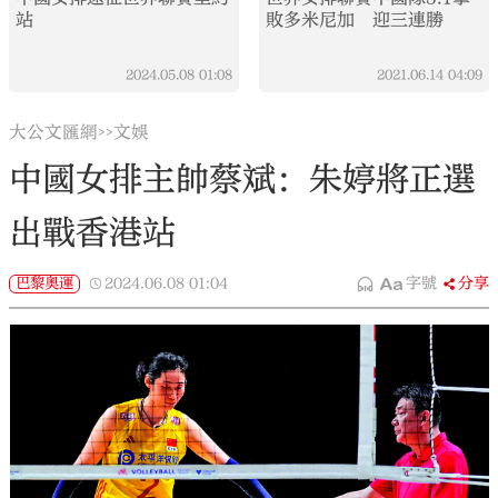
站
敗多米尼加 迎三連勝
2024.05.08
01:08
2021.06.14
04:09
大公文匯網
文娛
>>
中國女排主帥蔡斌：朱婷將正選
出戰香港站
巴黎奧運
2024.06.08
01:04
字號
分享