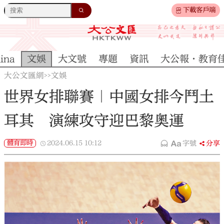
下載客戶端
ina
文娛
大文號
專題
資訊
大公報·教育
大公文匯網
文娛
>>
世界女排聯賽｜中國女排今鬥土
耳其 演練攻守迎巴黎奧運
體育即時
2024.06.15
10:12
字號
分享