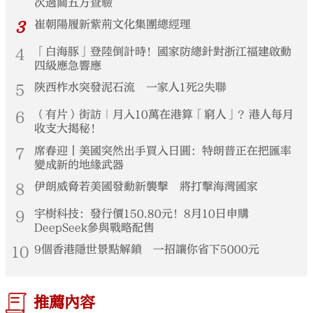
次過關五方查驗
3
崔朝陽履新紫荊文化集團總經理
4
「白海豚」登陸倒計時！國家防總針對浙江福建啟動
四級應急響應
5
陝西柞水突發泥石流 一家人1死2失聯
6
（有片）街訪｜月入10萬在港算「窮人」？港人每月
收支大揭秘！
7
席春迎丨美國突然出手買入日圓：特朗普正在把匯率
變成新的地緣武器
8
伊朗威脅若美國發動新襲擊 將打擊海灣國家
9
宇樹科技：發行價150.80元！8月10日申購
DeepSeek參與戰略配售
10
9個香港隱世景點解鎖 一招讓你省下5000元
推薦內容