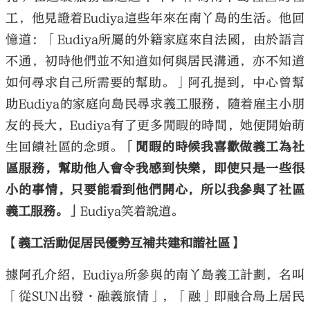
工，他見證着Eudiya這些年來在南丫島的生活。他回
憶道：「Eudiya所屬的外籍家庭來自法國，由於語言
不通，初時他們並不知道如何與居民溝通，亦不知道
如何尋求自己所需要的幫助。」阿孔提到，中心曾幫
助Eudiya的家庭向島民尋求義工服務，隨着雇主小朋
友的長大，Eudiya有了更多閒暇的時間，她便開始萌
生回饋社區的念頭。
「閒暇的時候我喜歡做義工為社
區服務，幫助他人會令我感到快樂，即使只是一些很
小的事情，只要能看到他們開心，所以我參與了社區
義工服務。」
Eudiya笑着說道。
【義工活動促居民優勢互補共建和諧社區】
據阿孔介紹，Eudiya所參與的南丫島義工計劃，名叫
「從SUN出發·融義旅情」，「融」即融合島上居民