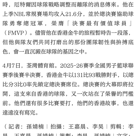
時，厄特爾因球隊戰略調整而離隊的消息傳來。他在
上季NBL常規賽場均攻入21.6分，並於總決賽協助球
隊勇奪總冠軍，榮膺「決賽最有價值球員」
（FMVP）。儘管他在香港金牛的旅程暫時告一段落，
但他與隊友們共同打磨出的那份團隊韌性與拚搏底
色，會一直沉澱在球隊的基因之中。
4月7日，荃灣體育館。2025-26賽季全國男子籃球聯
賽季後賽半決賽，香港金牛以131比93戰勝對手，以總
比分3比0率先鎖定總決賽席位。總決賽的大幕即將拉
開，這支來自香港的球隊，又一次站在了榮譽的門檻
前。他們還有很多比賽要打，他們的香港故事，也還
遠遠沒有寫完。
（記者：孫婧楠｜拍攝：王嘉晨、李昊｜剪輯：李