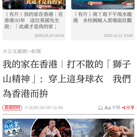
（有片）我的家在香港｜在
（有片）南丫島下午現水龍
香港30年 這位英國先生
捲 水柱蜿蜒入雲場面壯觀
說：「此處才是我的家」
2026.05.19
04:54
2025.10.12
10:08
大公文匯網
新聞
>>
我的家在香港｜打不散的「獅子
山精神」：穿上這身球衣 我們
為香港而拚
香港即時
2026.04.09
12:48
字號
分享