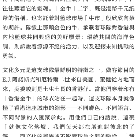
往往藏着它的靈魂。「金牛」二字，既是港幣千元紙
幣的俗稱，也寄託着對籃球市場「牛市」般欣欣向榮
的期許。隊徽上那頭金色的牛，承載着球隊對香港與
內地籃球共同興盛的美好願景；環繞其間的海洋色
調，則訴說着源源不絕的活力，以及迎接未知挑戰的
勇氣。
文化多元是這支球隊最鮮明的特徵之一。做客節目的
E.J.阿諾斯克和厄特爾二世來自美國，董健從內地而
來，吳委峻則是土生土長的香港仔。當他們穿着印有
「香港金牛」的球衣站在一起時，這支球隊本身就像
極了香港這座城市的縮影——不同膚色、不同語言、
不同背景的人匯聚於此。用他們自己的話說，這裹
「就像文化熔爐，我們每天都在增進對彼此的了
解」。而文化的差異並不影響球員之間的融洽，「我