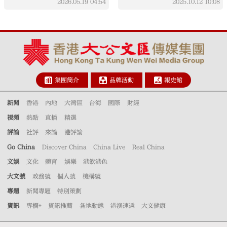
2026.05.19
04:54
2025.10.12
10:08
集團簡介
品牌活動
報史館
新聞
香港
內地
大灣區
台海
國際
財經
視頻
熱點
直播
精選
評論
社評
來論
港評論
Go China
Discover China
China Live
Real China
文娛
文化
體育
娛樂
港飲港色
大文號
政務號
個人號
機構號
專題
新聞專題
特別策劃
資訊
專欄+
資訊推薦
各地動態
港澳速遞
大文健康