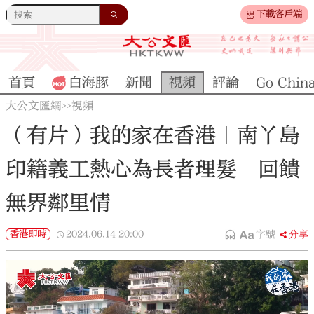
下載客戶端
首頁
白海豚
新聞
視頻
評論
Go Chin
大公文匯網
視頻
>>
（有片）我的家在香港｜南丫島
印籍義工熱心為長者理髮 回饋
無界鄰里情
香港即時
2024.06.14
20:00
字號
分享