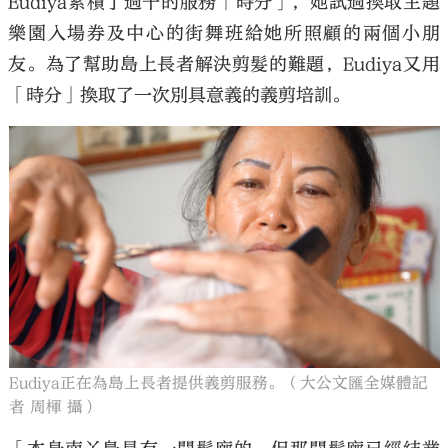
Eudiya累積了過千的服務「時分」，她試過換取主題
樂園入場券及中心的街舞班給她所照顧的兩個小朋
友。為了幫助島上長者解決剪髮的難題，Eudiya又用
「時分」換取了一次別具意義的義剪培訓。
Eudiya正在為島上長者提供義剪服務。（大公文匯全媒體記
者 周楎 攝）