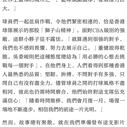
大。」
球員們一起並肩作戰，令他們緊密相連的，恰是香港
球隊展示的那股「獅子山精神」。面對CBA級別的強
敵，這群小夥子從不露怯。「就算遇到很強的對手，
我們也不感到畏懼，努力去展示自己。」董健說得乾
脆。吳委峻則把這種態度總結為「用必勝的心態去挑
戰每一個對手」。在他們身上，人們看得到那種香港
人最熟悉的品質：堅韌、拚搏、不問對手有多強，只
問自己有沒有盡全力。儘管球員之間的打球風格不盡
相同，彼此也仍需時間磨合，他們始終對這支隊伍充
滿信心：「隨着時間推移，我們會月復一月、場復一
場地不斷進步。相信我們的前途一片光明。」
然而，故事總有聚散。就在我們準備發布這支影片