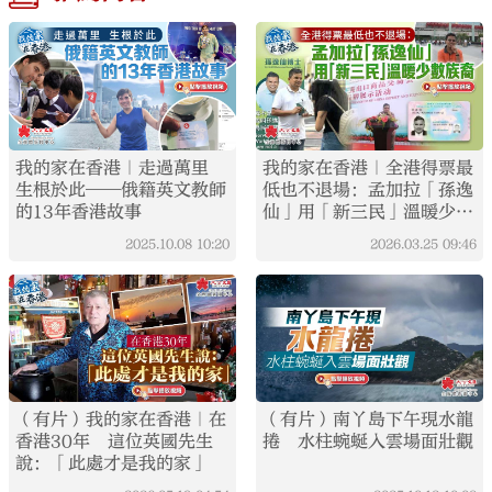
我的家在香港｜走過萬里
我的家在香港｜全港得票最
生根於此——俄籍英文教師
低也不退場：孟加拉「孫逸
的13年香港故事
仙」用「新三民」溫暖少數
族裔
2025.10.08
10:20
2026.03.25
09:46
（有片）我的家在香港｜在
（有片）南丫島下午現水龍
香港30年 這位英國先生
捲 水柱蜿蜒入雲場面壯觀
說：「此處才是我的家」