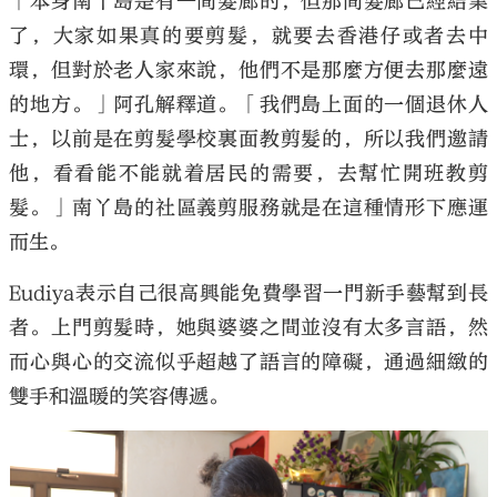
「本身南丫島是有一間髮廊的，但那間髮廊已經結業
了，大家如果真的要剪髮，就要去香港仔或者去中
環，但對於老人家來說，他們不是那麼方便去那麼遠
的地方。」阿孔解釋道。「我們島上面的一個退休人
士，以前是在剪髮學校裏面教剪髮的，所以我們邀請
他，看看能不能就着居民的需要，去幫忙開班教剪
髮。」南丫島的社區義剪服務就是在這種情形下應運
而生。
Eudiya表示自己很高興能免費學習一門新手藝幫到長
者。上門剪髮時，她與婆婆之間並沒有太多言語，然
而心與心的交流似乎超越了語言的障礙，通過細緻的
雙手和溫暖的笑容傳遞。