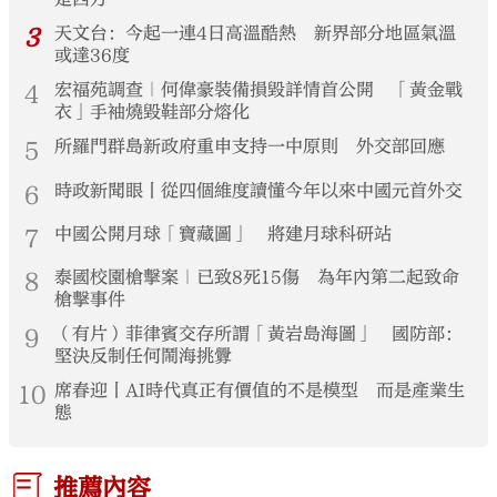
3
天文台：今起一連4日高溫酷熱 新界部分地區氣溫
或達36度
4
宏福苑調查｜何偉豪裝備損毀詳情首公開 「黃金戰
衣」手袖燒毀鞋部分熔化
5
所羅門群島新政府重申支持一中原則 外交部回應
6
時政新聞眼丨從四個維度讀懂今年以來中國元首外交
7
中國公開月球「寶藏圖」 將建月球科研站
8
泰國校園槍擊案｜已致8死15傷 為年內第二起致命
槍擊事件
9
（有片）菲律賓交存所謂「黃岩島海圖」 國防部：
堅決反制任何鬧海挑釁
10
席春迎丨AI時代真正有價值的不是模型 而是產業生
態
推薦內容