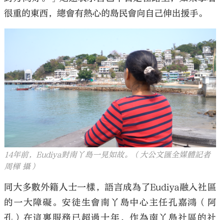
很重的東西，總會有熱心的島民會向自己伸出援手。
14年前，Eudiya對南丫島一見如故。（大公文匯全媒體記者
周楎 攝）
同大多數外籍人士一樣，語言成為了Eudiya融入社區
的一大障礙。安徒生會南丫島中心主任孔嘉鴻（阿
孔）在這裏服務已超過十年，作為南丫島社區的社