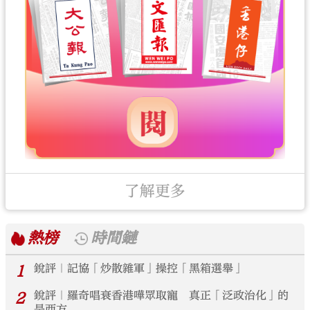
了解更多
熱榜
時間鏈
1
銳評｜記協「炒散雜軍」操控「黑箱選舉」
2
銳評｜羅奇唱衰香港嘩眾取寵 真正「泛政治化」的
是西方