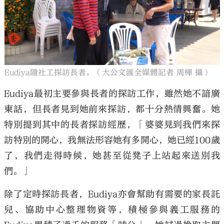
Eudiya隨社工探訪長者。（大公文匯全媒體記者 周楎 攝）
Eudiya最初主要參與長者的探訪工作，雖然她不諳廣
東話，但長者見到她前來探訪，都十分熱情興奮。她
特別提到其中的長者探訪經歷，「婆婆見到我們來探
訪特別的開心，我無法形容她有多開心，她已經100歲
了，我們走得時候，她甚至從凳子上站起來送別我
們。」
除了定時探訪長者，Eudiya亦會幫助有需要的家長託
兒、協助中心整理物資等，積極參與義工服務的