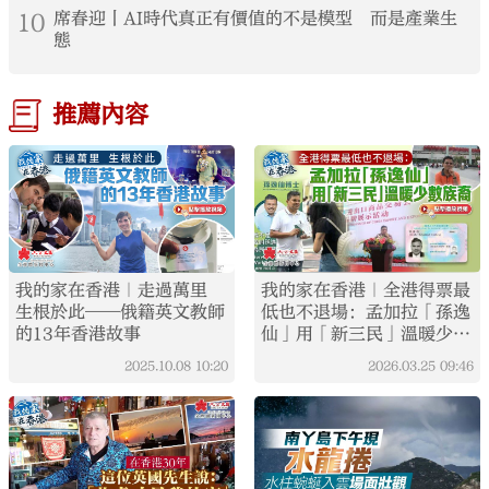
10
席春迎丨AI時代真正有價值的不是模型 而是產業生
態
推薦內容
我的家在香港｜走過萬里
我的家在香港｜全港得票最
生根於此——俄籍英文教師
低也不退場：孟加拉「孫逸
的13年香港故事
仙」用「新三民」溫暖少數
族裔
2025.10.08
10:20
2026.03.25
09:46