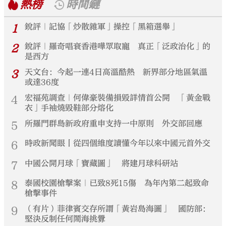
熱榜
時間鏈
1
銳評｜記協「炒散雜軍」操控「黑箱選舉」
2
銳評｜羅奇唱衰香港嘩眾取寵 真正「泛政治化」的
是西方
3
天文台：今起一連4日高溫酷熱 新界部分地區氣溫
或達36度
4
宏福苑調查｜何偉豪裝備損毀詳情首公開 「黃金戰
衣」手袖燒毀鞋部分熔化
5
所羅門群島新政府重申支持一中原則 外交部回應
6
時政新聞眼丨從四個維度讀懂今年以來中國元首外交
7
中國公開月球「寶藏圖」 將建月球科研站
8
泰國校園槍擊案｜已致8死15傷 為年內第二起致命
槍擊事件
9
（有片）菲律賓交存所謂「黃岩島海圖」 國防部：
堅決反制任何鬧海挑釁