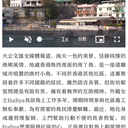
大公文匯
大公文匯全媒體報道，海天一色的美景，恬靜純樸的
漁鄉風情，地處香港島西南面的南丫島，是一座遠離
城市喧囂的漁村小島。不同於香港其他社區，這裏聚
居着許多不同國籍的居民，雖然語言各異，但街坊鄰
里間總是有說有笑，擁有着無界的互助精神。外籍女
士Eudiya長居島上工作多年，閒暇時間參與社區義工
無私奉獻，為有需要的島民排憂解難。最近，她化身
成義剪理髮師，上門幫助行動不便的長者剪髮。而
Eudiya想要服務社區的心，正是源自對島上鄰里情的