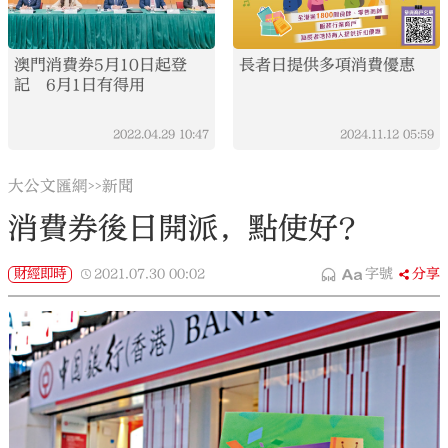
澳門消費券5月10日起登
長者日提供多項消費優惠
記 6月1日有得用
2022.04.29
10:47
2024.11.12
05:59
大公文匯網
新聞
>>
消費券後日開派，點使好？
財經即時
2021.07.30
00:02
字號
分享