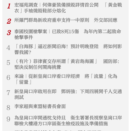
1
宏福苑調查｜何偉豪裝備損毀詳情首公開 「黃金戰
衣」手袖燒毀鞋部分熔化
2
所羅門群島新政府重申支持一中原則 外交部回應
3
泰國校園槍擊案｜已致8死15傷 為年內第二起致命
槍擊事件
4
「白海豚」逼近浙閩沿海！預計明晚登陸 將如何影
響我國？
5
（有片）菲律賓交存所謂「黃岩島海圖」 國防部：
堅決反制任何鬧海挑釁
6
來論｜從新皇崗口岸看口岸經濟 將「流量」化為
「留量」
7
新皇崗口岸啟用在即 鄧炳強：下周四展開千人交通
測試
8
李家超與東盟秘書長會面
9
為皇崗口岸開通枕戈待旦 衞生署署長視察皇崗口岸
聯檢大樓港方口岸區衞生檢疫設施及準備措施