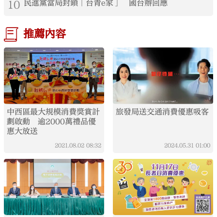
10
民進黨當局封鎖「台青e家」 國台辦回應
推薦內容
中西區最大規模消費獎賞計
旅發局送交通消費優惠吸客
劃啟動 逾2000萬禮品優
惠大放送
2021.08.02
08:32
2024.05.31
01:00