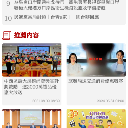
9
為皇崗口岸開通枕戈待旦 衞生署署長視察皇崗口岸
聯檢大樓港方口岸區衞生檢疫設施及準備措施
10
民進黨當局封鎖「台青e家」 國台辦回應
推薦內容
中西區最大規模消費獎賞計
旅發局送交通消費優惠吸客
劃啟動 逾2000萬禮品優
惠大放送
2021.08.02
08:32
2024.05.31
01:00