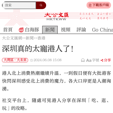
下載客戶端
首頁
白海豚
新聞
視頻
評論
Go Chin
大公文匯網
新聞
香港
>>
>>
深圳真的太寵港人了！
大灣區·大未來
2024.06.08
15:08
字號
分享
港人北上消費熱潮繼續升溫，一到假日便有大批港客
快閃深圳感受北上消費的魔力，各大口岸更是人潮洶
湧。
社交平台上，隨處可見港人分享在深圳「吃、逛、
玩」的攻略。