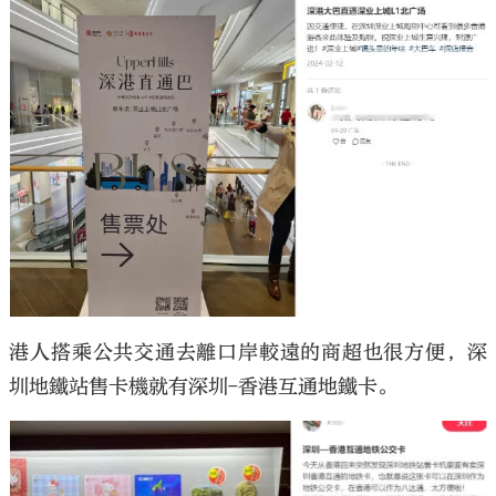
港人搭乘公共交通去離口岸較遠的商超也很方便，深
圳地鐵站售卡機就有深圳-香港互通地鐵卡。