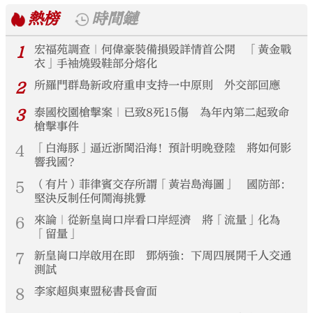
熱榜
時間鏈
1
宏福苑調查｜何偉豪裝備損毀詳情首公開 「黃金戰
衣」手袖燒毀鞋部分熔化
2
所羅門群島新政府重申支持一中原則 外交部回應
3
泰國校園槍擊案｜已致8死15傷 為年內第二起致命
槍擊事件
4
「白海豚」逼近浙閩沿海！預計明晚登陸 將如何影
響我國？
5
（有片）菲律賓交存所謂「黃岩島海圖」 國防部：
堅決反制任何鬧海挑釁
6
來論｜從新皇崗口岸看口岸經濟 將「流量」化為
「留量」
7
新皇崗口岸啟用在即 鄧炳強：下周四展開千人交通
測試
8
李家超與東盟秘書長會面