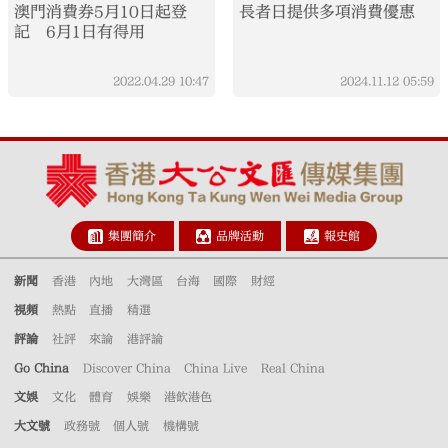
澳門消費券5月10日起登
長者日提供多項消費優惠
記 6月1日有得用
2022.04.29
10:47
2024.11.12
05:59
集團簡介
品牌活動
報史館
新聞
香港
內地
大灣區
台海
國際
財經
視頻
熱點
直播
精選
評論
社評
來論
港評論
Go China
Discover China
China Live
Real China
文娛
文化
體育
娛樂
港飲港色
大文號
政務號
個人號
機構號