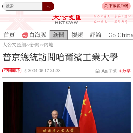
下載客戶端
首頁
白海豚
新聞
視頻
評論
Go Chin
大公文匯網
新聞
內地
>>
>>
普京總統訪問哈爾濱工業大學
中國即時
2024.05.17
21:23
字號
分享