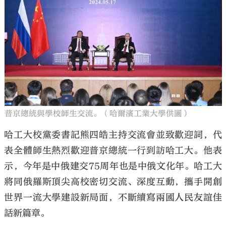
普京總統與學校師生交流。（哈爾濱工業大學供圖）
哈工大校黨委書記熊四皓主持交流會並致歡迎詞，代
表全體師生熱烈歡迎普京總統一行到訪哈工大。他表
示，今年是中俄建交75周年也是中俄文化年。哈工大
將同俄羅斯頂尖高校密切交流、深度互動，攜手開創
世界一流大學建設新局面，不斷續寫兩國人民友誼佳
話新篇章。