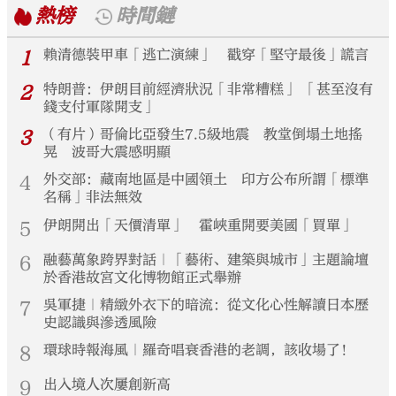
熱榜
時間鏈
1
賴清德裝甲車「逃亡演練」 戳穿「堅守最後」謊言
2
特朗普：伊朗目前經濟狀況「非常糟糕」 「甚至沒有
錢支付軍隊開支」
3
（有片）哥倫比亞發生7.5級地震 教堂倒塌土地搖
晃 波哥大震感明顯
4
外交部：藏南地區是中國領土 印方公布所謂「標準
名稱」非法無效
5
伊朗開出「天價清單」 霍峽重開要美國「買單」
6
融藝萬象跨界對話｜「藝術、建築與城市」主題論壇
於香港故宮文化博物館正式舉辦
7
吳軍捷｜精緻外衣下的暗流：從文化心性解讀日本歷
史認識與滲透風險
8
環球時報海風｜羅奇唱衰香港的老調，該收場了！
9
出入境人次屢創新高