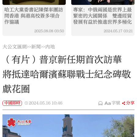
哈工大黨委書記陳傑率團訪
專家：中俄兩國是世界上最
問香港 與港高校簽多項合
緊密的大國關係 雙邊經貿
作協議
發展有益於推進世界多極化
2025.08.08
03:50
2024.05.17
03:21
大公文匯網
新聞
內地
>>
>>
（有片）普京新任期首次訪華
將抵達哈爾濱蘇聯戰士紀念碑敬
獻花圈
中國即時
2024.05.16
10:46
字號
分享