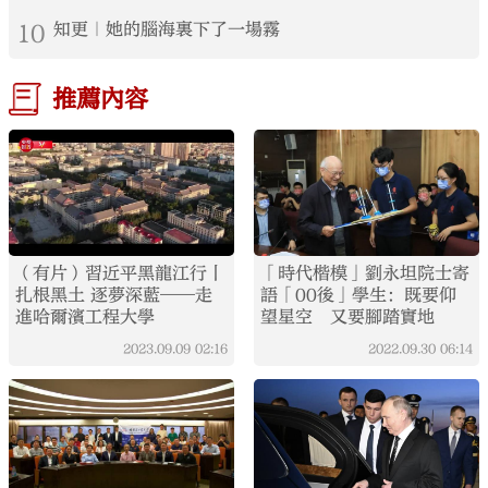
10
知更｜她的腦海裏下了一場霧
推薦內容
（有片）習近平黑龍江行丨
「時代楷模」劉永坦院士寄
扎根黑土 逐夢深藍——走
語「00後」學生：既要仰
進哈爾濱工程大學
望星空 又要腳踏實地
2023.09.09
02:16
2022.09.30
06:14