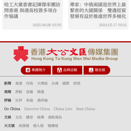
哈工大黨委書記陳傑率團訪
專家：中俄兩國是世界上最
問香港 與港高校簽多項合
緊密的大國關係 雙邊經貿
作協議
發展有益於推進世界多極化
2025.08.08
03:50
2024.05.17
03:21
集團簡介
品牌活動
報史館
新聞
香港
內地
大灣區
台海
國際
財經
視頻
熱點
直播
精選
評論
社評
來論
港評論
Go China
Discover China
China Live
Real China
文娛
文化
體育
娛樂
港飲港色
大文號
政務號
個人號
機構號