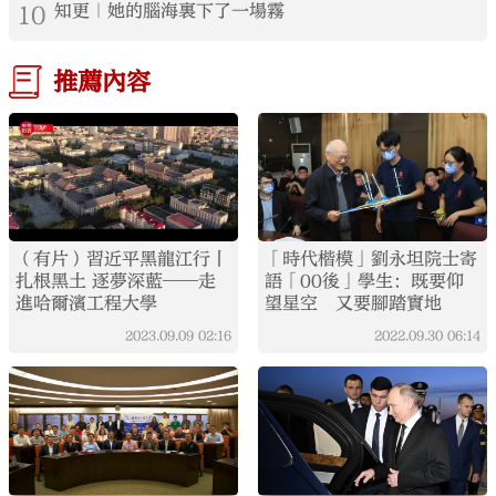
10
知更｜她的腦海裏下了一場霧
推薦內容
（有片）習近平黑龍江行丨
「時代楷模」劉永坦院士寄
扎根黑土 逐夢深藍——走
語「00後」學生：既要仰
進哈爾濱工程大學
望星空 又要腳踏實地
2023.09.09
02:16
2022.09.30
06:14