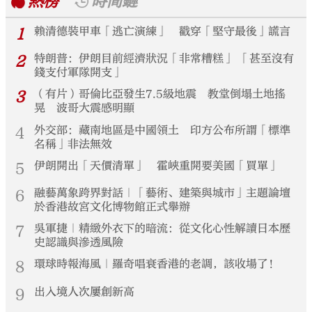
熱榜
時間鏈
1
賴清德裝甲車「逃亡演練」 戳穿「堅守最後」謊言
2
特朗普：伊朗目前經濟狀況「非常糟糕」 「甚至沒有
錢支付軍隊開支」
3
（有片）哥倫比亞發生7.5級地震 教堂倒塌土地搖
晃 波哥大震感明顯
4
外交部：藏南地區是中國領土 印方公布所謂「標準
名稱」非法無效
5
伊朗開出「天價清單」 霍峽重開要美國「買單」
6
融藝萬象跨界對話｜「藝術、建築與城市」主題論壇
於香港故宮文化博物館正式舉辦
7
吳軍捷｜精緻外衣下的暗流：從文化心性解讀日本歷
史認識與滲透風險
8
環球時報海風｜羅奇唱衰香港的老調，該收場了！
9
出入境人次屢創新高