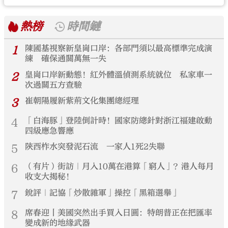
熱榜
時間鏈
1
陳國基視察新皇崗口岸：各部門須以最高標準完成演
練 確保通關萬無一失
2
皇崗口岸新動態！紅外體溫偵測系統就位 私家車一
次過關五方查驗
3
崔朝陽履新紫荊文化集團總經理
4
「白海豚」登陸倒計時！國家防總針對浙江福建啟動
四級應急響應
5
陝西柞水突發泥石流 一家人1死2失聯
6
（有片）街訪｜月入10萬在港算「窮人」？港人每月
收支大揭秘！
7
銳評｜記協「炒散雜軍」操控「黑箱選舉」
8
席春迎丨美國突然出手買入日圓：特朗普正在把匯率
變成新的地緣武器