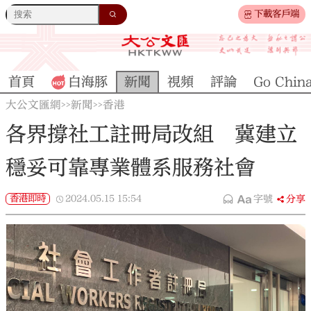
下載客戶端
首頁
白海豚
新聞
視頻
評論
Go Chin
大公文匯網
新聞
香港
>>
>>
各界撐社工註冊局改組 冀建立
穩妥可靠專業體系服務社會
香港即時
2024.05.15
15:54
字號
分享