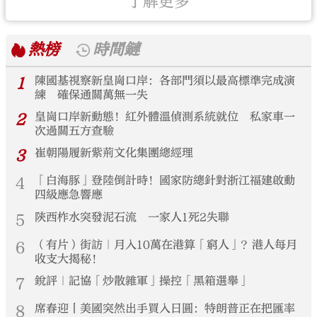
了解更多
熱榜
時間鏈
1
陳國基視察新皇崗口岸：各部門須以最高標準完成演
練 確保通關萬無一失
2
皇崗口岸新動態！紅外體溫偵測系統就位 私家車一
次過關五方查驗
3
崔朝陽履新紫荊文化集團總經理
4
「白海豚」登陸倒計時！國家防總針對浙江福建啟動
四級應急響應
5
陝西柞水突發泥石流 一家人1死2失聯
6
（有片）街訪｜月入10萬在港算「窮人」？港人每月
收支大揭秘！
7
銳評｜記協「炒散雜軍」操控「黑箱選舉」
8
席春迎丨美國突然出手買入日圓：特朗普正在把匯率