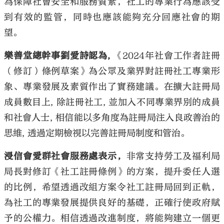
為保障社會安全和服務質素，社工的專業行為應該受
到有效的監管，同時也應該能夠充分回應社會的期
望。
樂善堂總幹事劉愛詩認為,
《2024年社會工作者註冊
（修訂）條例草案》為公眾及業界對註冊社工專業形
象、專業發展及素質作出了實務建議。在擴大註冊局
成員數目上, 除註冊社工, 並加入不同專業界別的成員
和社會人士, 相信能以多角度為註冊局注入良政善治的
思維, 透過定期檢視以完善註冊局制度和管治。
浸信會愛群社會服務處表示，
非常支持勞工及福利局
局長對修訂《社工註冊條例》的方案，提升委任人選
的比例，希望透過改組方案令社工註冊局回到正軌，
為社工的專業發展提供良好的基礎，正確行使政府賦
予的公權力。相信透過改進制度，將能夠建立一個更