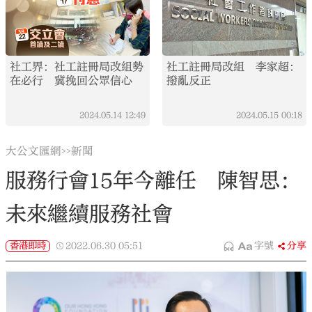
社工界：社工註冊局改組勢
社工註冊局改組 李家超：
在必行 冀挽回公眾信心
撥亂反正
2024.05.14
12:49
2024.05.15
00:18
大公文匯網
新聞
>>
服務行會15年今離任 陳智思：
未來繼續服務社會
香港即時
2022.06.30
05:51
字號
分享