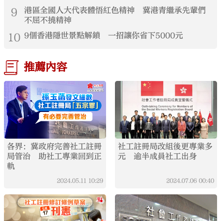
9
港區全國人大代表體悟紅色精神 冀港青繼承先輩們
不屈不撓精神
10
9個香港隱世景點解鎖 一招讓你省下5000元
推薦內容
各界：冀政府完善社工註冊
社工註冊局改組後更專業多
局管治 助社工專業回到正
元 逾半成員社工出身
軌
2024.05.11
10:29
2024.07.06
00:40