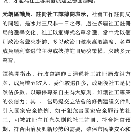
政，才能為社工專業發展建立穩固基礎。
元朗區議員、註冊社工譚德開表示，
社會工作註冊局
的問題，是冰封三尺非一日之寒，過往多屆社工註冊
局的選舉文化，社工以捆綁式名單參選，當中尤以個
別政治名聲來掛帥，多以政治口號來贏取議席，名單
成員順利當選並主導或挾持註冊局決策權，欠缺多元
聲音。
譚德開指出，行政會議昨日通過社工註冊局改組方
案，成員增至27人，委任較選任多，改組後社工是仍
然佔多數，以確保專業自主為大原則，維護社工專業
的公信力；其二，當局提交立法會的修例建議文件則
引入國家安全條例，如干犯危害國家安全罪行的社
工，可被註冊主任永久剔除社工註冊，符合社會預
期，符合由治及興新形勢的需要，確保市民能安心和