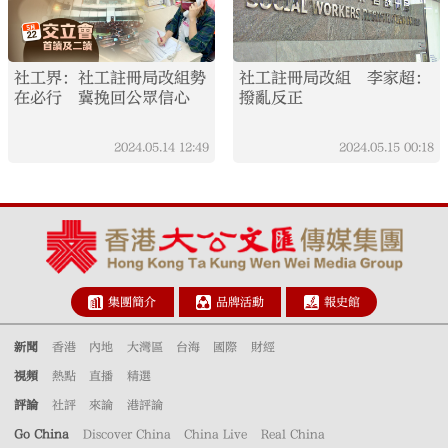
社工界：社工註冊局改組勢
社工註冊局改組 李家超：
在必行 冀挽回公眾信心
撥亂反正
2024.05.14
12:49
2024.05.15
00:18
集團簡介
品牌活動
報史館
新聞
香港
內地
大灣區
台海
國際
財經
視頻
熱點
直播
精選
評論
社評
來論
港評論
Go China
Discover China
China Live
Real China