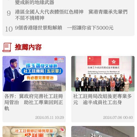
變成新的地緣武器
9
港區全國人大代表體悟紅色精神 冀港青繼承先輩們
不屈不撓精神
10
9個香港隱世景點解鎖 一招讓你省下5000元
推薦內容
各界：冀政府完善社工註冊
社工註冊局改組後更專業多
局管治 助社工專業回到正
元 逾半成員社工出身
軌
2024.05.11
10:29
2024.07.06
00:40