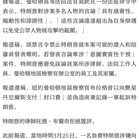
據報道，曼哈頓高等法院法官莫欽在一份法庭命令中
表示，特朗普對涉案多名人物的言論「具有威脅性、
煽動性和誹謗性」，「這些言論遠遠超出為自身辯護
以免受公眾人物被攻擊的範圍。」
報道稱，該禁言令禁止特朗普就本案可能的證人和陪
審員發表聲明。若發表言論牽涉「意圖實質性干預」
案件，特朗普應避免談論該案所涉律師、法院工作人
員、曼哈頓地區檢察官辦公室的員工及其家屬。
報道還稱，紐約曼哈頓地區檢察官布拉格曾以向艷星
丹尼爾斯支付「封口費」並偽造商業記錄一事起訴特
朗普。
特朗普的律師托德·布蘭奇拒絕置評。
此前報道，當地時間3月25日，一名負責特朗普涉嫌向