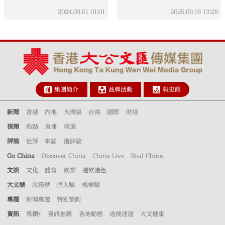
2024.03.01
01:01
2025.09.16
13:28
集團簡介
品牌活動
報史館
新聞
香港
內地
大灣區
台海
國際
財經
視頻
熱點
直播
精選
評論
社評
來論
港評論
Go China
Discover China
China Live
Real China
文娛
文化
體育
娛樂
港飲港色
大文號
政務號
個人號
機構號
專題
新聞專題
特別策劃
資訊
專欄+
資訊推薦
各地動態
港澳速遞
大文健康