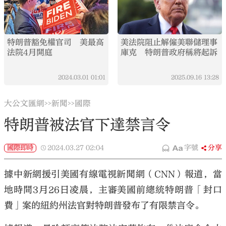
特朗普豁免權官司 美最高
美法院阻止解僱美聯儲理事
法院4月開庭
庫克 特朗普政府稱將起訴
2024.03.01
01:01
2025.09.16
13:28
大公文匯網
新聞
國際
>>
>>
特朗普被法官下達禁言令
國際即時
2024.03.27
02:04
字號
分享
據中新網援引美國有線電視新聞網（CNN）報道，當
地時間3月26日凌晨，主審美國前總統特朗普「封口
費」案的紐約州法官對特朗普發布了有限禁言令。