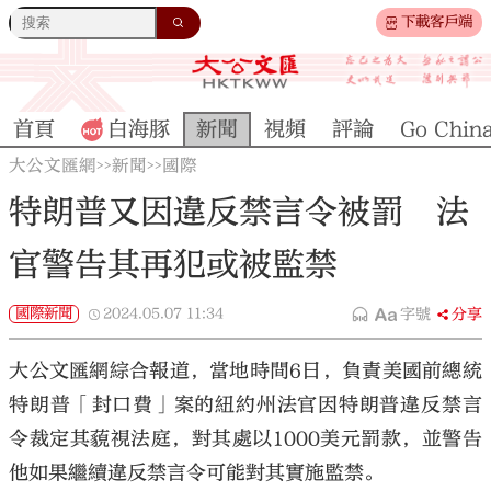
下載客戶端
首頁
白海豚
新聞
視頻
評論
Go Chin
大公文匯網
新聞
國際
>>
>>
特朗普又因違反禁言令被罰 法
官警告其再犯或被監禁
國際新聞
2024.05.07
11:34
字號
分享
大公文匯網綜合報道，當地時間6日，負責美國前總統
特朗普「封口費」案的紐約州法官因特朗普違反禁言
令裁定其藐視法庭，對其處以1000美元罰款，並警告
他如果繼續違反禁言令可能對其實施監禁。