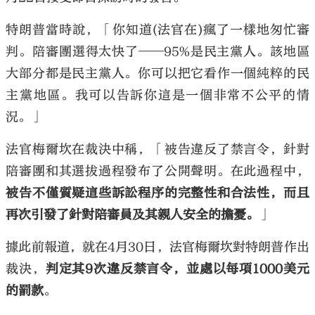
特朗普當時說，「你知道(法官在)瘋了一樣地匆忙審
判。陪審團選得太快了——95%是民主黨人。該地區
大部分都是民主黨人。你可以把它看作一個純粹的民
主黨地區。我可以告訴你這是一個非常不公平的情
況。」
法官梅爾坎在裁決中稱，「被告違反了禁言令，針對
陪審團和其選拔過程發布了公開聲明。在此過程中，
被告不僅質疑這些訴訟程序的完整性和合法性，而且
再次引發了針對陪審員及其親人安全的擔憂。
」
據此前報道，就在4月30日，法官梅爾坎對特朗普作出
裁決，
判定其9次違反禁言令，並處以每項1000美元
的罰款
。