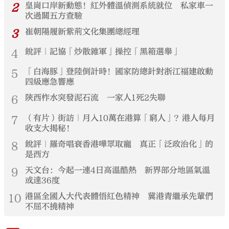
2
皇崗口岸新動態！紅外體溫偵測系統就位 私家車一
次過關五方查驗
3
崔朝陽履新紫荊文化集團總經理
4
銳評｜記協「炒散雜軍」操控「黑箱選舉」
5
「白海豚」登陸倒計時！國家防總針對浙江福建啟動
四級應急響應
6
陝西柞水突發泥石流 一家人1死2失聯
7
（有片）街訪｜月入10萬在港算「窮人」？港人每月
收支大揭秘！
8
銳評｜羅奇唱衰香港嘩眾取寵 真正「泛政治化」的
是西方
9
天文台：今起一連4日高溫酷熱 新界部分地區氣溫
或達36度
10
港區全國人大代表體悟紅色精神 冀港青繼承先輩們
不屈不撓精神