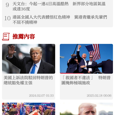
9
天文台：今起一連4日高溫酷熱 新界部分地區氣溫
或達36度
10
港區全國人大代表體悟紅色精神 冀港青繼承先輩們
不屈不撓精神
推薦內容
美國上訴法院駁回特朗普的
「救國者不違法」 特朗普
總統豁免權主張
圖掩飾極端施政
2024.02.07
01:33
2025.02.18
00:06