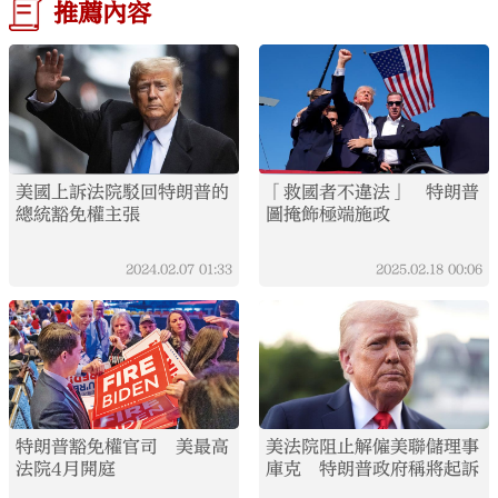
推薦內容
美國上訴法院駁回特朗普的
「救國者不違法」 特朗普
總統豁免權主張
圖掩飾極端施政
2024.02.07
01:33
2025.02.18
00:06
特朗普豁免權官司 美最高
美法院阻止解僱美聯儲理事
法院4月開庭
庫克 特朗普政府稱將起訴