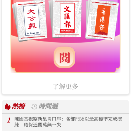
了解更多
熱榜
時間鏈
1
陳國基視察新皇崗口岸：各部門須以最高標準完成演
練 確保通關萬無一失