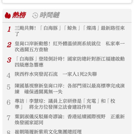
熱榜
時間鏈
1
三颱共舞！「白海豚」「鯨魚」「燦鴻」最新路徑來
了
2
皇崗口岸新動態！紅外體溫偵測系統就位 私家車一
次過關五方查驗
3
「白海豚」登陸倒計時！國家防總針對浙江福建啟動
四級應急響應
4
陝西柞水突發泥石流 一家人1死2失聯
5
陳國基視察新皇崗口岸：各部門須以最高標準完成演
練 確保通關萬無一失
6
專訪｜李慧琼：議員上京研修是「充電」和「校
準」 將全方位發揮立法會建設作用
7
葉劉淑儀反駁羅奇謬論：香港延續國際視野 正重新
煥發國家認同
8
崔朝陽履新紫荊文化集團總經理