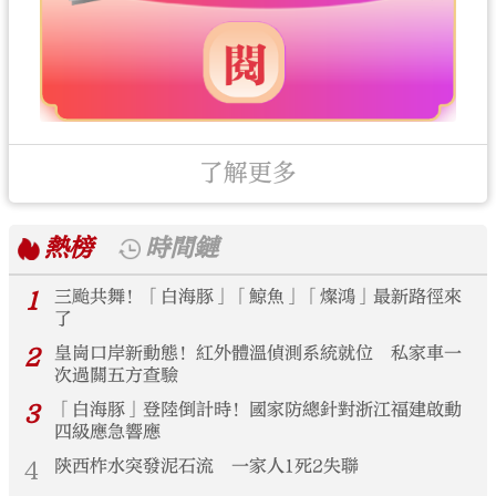
了解更多
熱榜
時間鏈
1
三颱共舞！「白海豚」「鯨魚」「燦鴻」最新路徑來
了
2
皇崗口岸新動態！紅外體溫偵測系統就位 私家車一
次過關五方查驗
3
「白海豚」登陸倒計時！國家防總針對浙江福建啟動
四級應急響應
4
陝西柞水突發泥石流 一家人1死2失聯