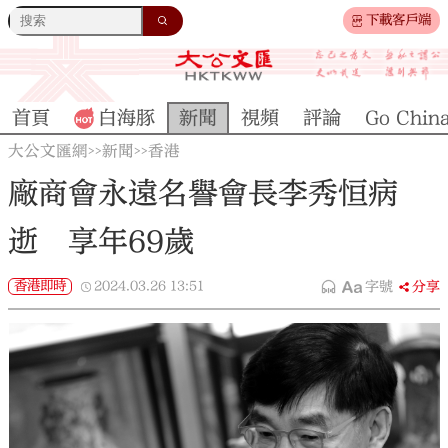
下載客戶端
首頁
白海豚
新聞
視頻
評論
Go Chin
大公文匯網
新聞
香港
>>
>>
廠商會永遠名譽會長李秀恒病
逝 享年69歲
香港即時
2024.03.26
13:51
字號
分享