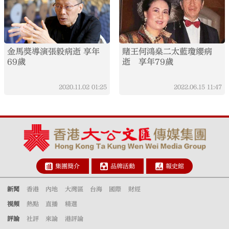
金馬獎導演張毅病逝 享年
賭王何鴻燊二太藍瓊纓病
69歲
逝 享年79歲
2020.11.02
01:25
2022.06.15
11:47
集團簡介
品牌活動
報史館
新聞
香港
內地
大灣區
台海
國際
財經
視頻
熱點
直播
精選
評論
社評
來論
港評論