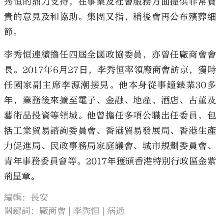
秀恒的鼎力支持，在事業及社會服務方面提供非常寶
貴的意見及和協助。集團又指，稍後會再公布殯葬細
節。
李秀恒連續擔任四屆全國政協委員，亦曾任廠商會會
長。2017年6月27日，李秀恒率領廠商會訪京，獲時
任國家副主席李源潮接見。他本身從事鐘錶業30多
年，業務後來擴至電子、金融、地產、酒店、古董及
藝術品投資等領域。他曾擔任多項公職出任委員，包
括工業貿易諮詢委員會、香港貿易發展局、香港生產
力促進局、民政事務局家庭議會、城市規劃委員會、
青年事務委員會等。2017年獲頒香港特別行政區金紫
荊星章。
編輯：長安
關鍵詞：
廠商會
李秀恒
病逝