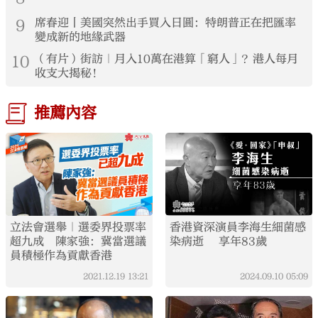
9
席春迎丨美國突然出手買入日圓：特朗普正在把匯率
變成新的地緣武器
10
（有片）街訪｜月入10萬在港算「窮人」？港人每月
收支大揭秘！
推薦內容
立法會選舉｜選委界投票率
香港資深演員李海生細菌感
超九成 陳家強：冀當選議
染病逝 享年83歲
員積極作為貢獻香港
2021.12.19
13:21
2024.09.10
05:09