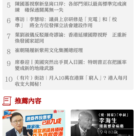
5
陳國基視察新皇崗口岸：各部門須以最高標準完成演
練 確保通關萬無一失
6
專訪｜李慧琼：議員上京研修是「充電」和「校
準」 將全方位發揮立法會建設作用
7
葉劉淑儀反駁羅奇謬論：香港延續國際視野 正重新
煥發國家認同
8
崔朝陽履新紫荊文化集團總經理
9
席春迎丨美國突然出手買入日圓：特朗普正在把匯率
變成新的地緣武器
10
（有片）街訪｜月入10萬在港算「窮人」？港人每月
收支大揭秘！
推薦內容