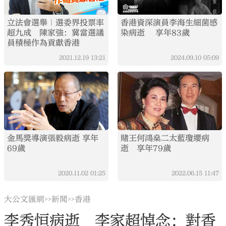
立法會選舉｜選委界投票率
香港資深演員李海生細菌感
超九成 陳家強：冀當選議
染病逝 享年83歲
員積極作為貢獻香港
2021.12.19
13:21
2024.09.10
05:09
金馬獎導演張毅病逝 享年
賭王何鴻燊二太藍瓊纓病
69歲
逝 享年79歲
2020.11.02
01:25
2022.06.15
11:47
大公文匯網
新聞
香港
>>
>>
李秀恒病逝 李家超悼念：對香