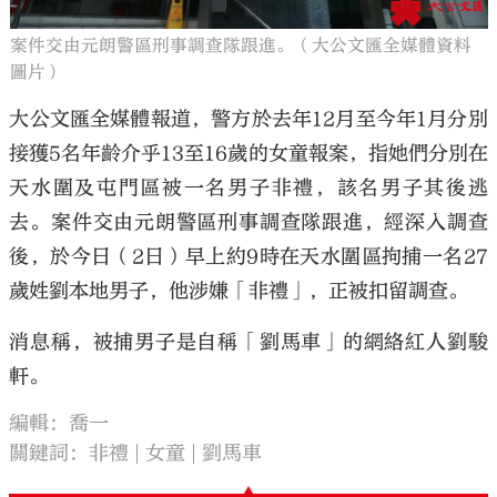
案件交由元朗警區刑事調查隊跟進。（大公文匯全媒體資料
圖片）
大公文匯全媒體報道，警方於去年12月至今年1月分別
接獲5名年齡介乎13至16歲的女童報案，指她們分別在
天水圍及屯門區被一名男子非禮，該名男子其後逃
去。案件交由元朗警區刑事調查隊跟進，經深入調查
後，於今日（2日）早上約9時在天水圍區拘捕一名27
歲姓劉本地男子，他涉嫌「非禮」，正被扣留調查。
消息稱，被捕男子是自稱「劉馬車」的網絡紅人劉駿
軒。
編輯：喬一
關鍵詞：
非禮
女童
劉馬車