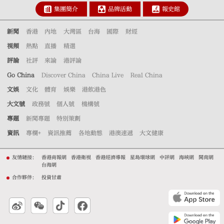
集團簡介
品牌活動
報史館
新聞
香港
內地
大灣區
台海
國際
財經
視頻
熱點
直播
精選
評論
社評
來論
港評論
Go China
Discover China
China Live
Real China
文娛
文化
體育
娛樂
港飲港色
大文號
政務號
個人號
機構號
專題
新聞專題
特別策劃
資訊
專欄+
資訊推薦
各地動態
港澳速遞
大文健康
友情鏈接：
香港商報網
香港衛視
香港經濟導報
星島環球網
中評網
海峽網
閩南網
台海網
合作夥伴：
投資甘肅