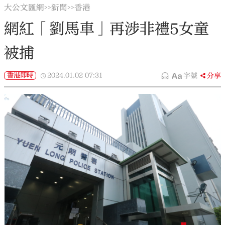
大公文匯網
新聞
香港
>>
>>
網紅「劉馬車」再涉非禮5女童
被捕
香港即時
2024.01.02
07:31
字號
分享