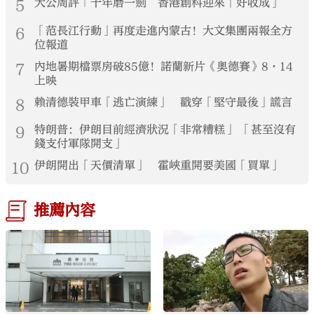
5
大公周評｜十年磨一劍 香港創科迎來「好收成」
6
「范長江行動」再度走進內蒙古！大文集團兩報全方
位報道
7
內地暑期檔票房破85億！諾蘭新片《奧德賽》8·14
上映
8
賴清德裝甲車「逃亡演練」 戳穿「堅守最後」謊言
9
特朗普：伊朗目前經濟狀況「非常糟糕」 「甚至沒有
錢支付軍隊開支」
10
伊朗開出「天價清單」 霍峽重開要美國「買單」
推薦內容