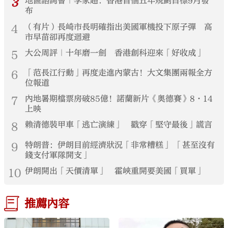
3
地區諮詢會｜李家超：香港首個五年規劃目標9月發
布
4
（有片）長崎市長明確指出美國軍機投下原子彈 高
市早苗卻再度迴避
5
大公周評｜十年磨一劍 香港創科迎來「好收成」
6
「范長江行動」再度走進內蒙古！大文集團兩報全方
位報道
7
內地暑期檔票房破85億！諾蘭新片《奧德賽》8·14
上映
8
賴清德裝甲車「逃亡演練」 戳穿「堅守最後」謊言
9
特朗普：伊朗目前經濟狀況「非常糟糕」 「甚至沒有
錢支付軍隊開支」
10
伊朗開出「天價清單」 霍峽重開要美國「買單」
推薦內容