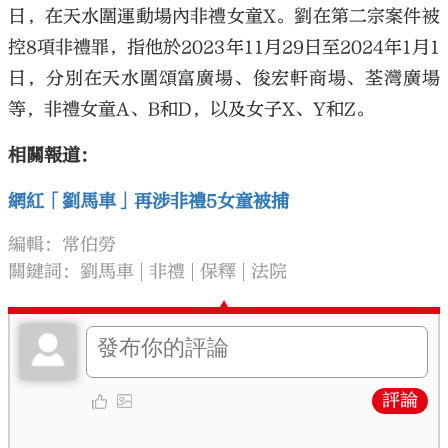
日，在天水圍運動場內非禮女童X。劉在第二宗案件被
控8項非禮罪，指他於2023年11月29日至2024年1月1
日，分別在天水圍頌富廣場、俊宏軒商場、荃灣廣場
等，非禮女童A、B和D，以及女子X、Y和Z。
相關報道：
網紅「劉馬車」再涉非禮5女童被捕
編輯：常伯勞
關鍵詞：
劉馬車
非禮
保釋
法院
評論