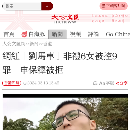
下載客戶端
首頁
白海豚
新聞
視頻
評論
Go Chin
大公文匯網
新聞
香港
>>
>>
網紅「劉馬車」非禮6女被控9
罪 申保釋被拒
香港即時
2024.03.13
13:45
字號
分享