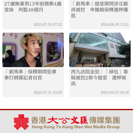
27歲無業男13年前猥褻4歲
「劉馬車」提堂期間涉互毆
堂妹 判監48個月
再被控 申撤銷保釋還柙獲
批
2023.07.18
07:22
2024.08.28
13:21
「劉馬車」保釋期間犯事
西九法院走犯｜「掉包」毒
拳打網媒記者自首
販被控2罪今提堂 還柙候
訊
2023.07.31
02:30
2023.04.15
05:16