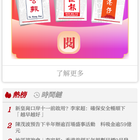
了解更多
熱榜
時間鏈
1
新皇崗口岸十一前啟用？李家超：確保安全暢順下
「越早越好」
2
陳茂波預告下半年辦逾百場盛事活動 料吸金逾59億
元