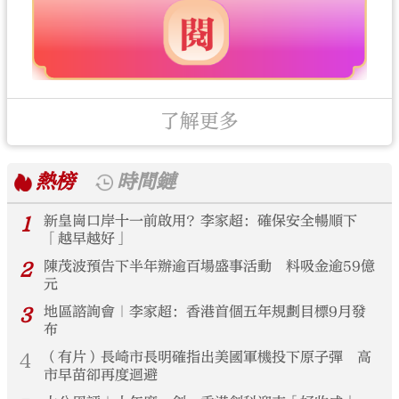
了解更多
熱榜
時間鏈
1
新皇崗口岸十一前啟用？李家超：確保安全暢順下
「越早越好」
2
陳茂波預告下半年辦逾百場盛事活動 料吸金逾59億
元
3
地區諮詢會｜李家超：香港首個五年規劃目標9月發
布
4
（有片）長崎市長明確指出美國軍機投下原子彈 高
市早苗卻再度迴避