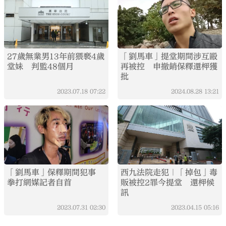
27歲無業男13年前猥褻4歲
「劉馬車」提堂期間涉互毆
堂妹 判監48個月
再被控 申撤銷保釋還柙獲
批
2023.07.18
07:22
2024.08.28
13:21
「劉馬車」保釋期間犯事
西九法院走犯｜「掉包」毒
拳打網媒記者自首
販被控2罪今提堂 還柙候
訊
2023.07.31
02:30
2023.04.15
05:16