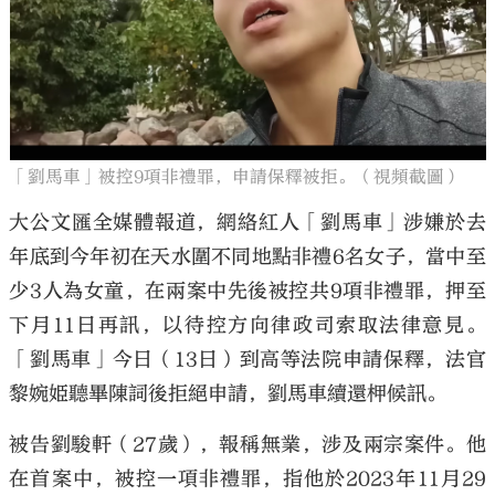
大公文匯
「劉馬車」被控9項非禮罪，申請保釋被拒。（視頻截圖）
大公文匯全媒體報道，網絡紅人「劉馬車」涉嫌於去
年底到今年初在天水圍不同地點非禮6名女子，當中至
少3人為女童，在兩案中先後被控共9項非禮罪，押至
下月11日再訊，以待控方向律政司索取法律意見。
「劉馬車」今日（13日）到高等法院申請保釋，法官
黎婉姫聽畢陳詞後拒絕申請，劉馬車續還柙候訊。
被告劉駿軒（27歲），報稱無業，涉及兩宗案件。他
在首案中，被控一項非禮罪，指他於2023年11月29