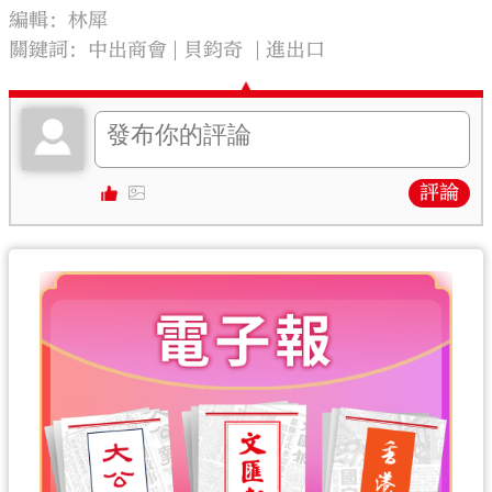
編輯：林犀
關鍵詞：
中出商會
貝鈞奇
進出口
評論