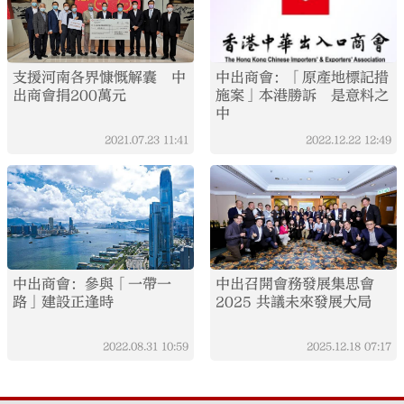
支援河南各界慷慨解囊 中
中出商會：「原產地標記措
出商會捐200萬元
施案」本港勝訴 是意料之
中
2021.07.23
11:41
2022.12.22
12:49
中出商會：參與「一帶一
中出召開會務發展集思會
路」建設正逢時
2025 共議未來發展大局
2022.08.31
10:59
2025.12.18
07:17