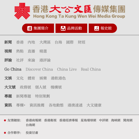
集團簡介
品牌活動
報史館
新聞
香港
內地
大灣區
台海
國際
財經
視頻
熱點
直播
精選
評論
社評
來論
港評論
Go China
Discover China
China Live
Real China
文娛
文化
體育
娛樂
港飲港色
大文號
政務號
個人號
機構號
專題
新聞專題
特別策劃
資訊
專欄+
資訊推薦
各地動態
港澳速遞
大文健康
友情鏈接：
香港商報網
香港衛視
香港經濟導報
星島環球網
中評網
海峽網
閩南網
台海網
合作夥伴：
投資甘肅