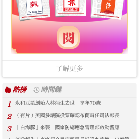
了解更多
熱榜
時間鏈
1
永和豆漿創始人林炳生去世 享年70歲
2
（有片）美國參議院投票確認布蘭奇任司法部長
3
「白海豚」來襲 國家防總應急管理部啟動響應