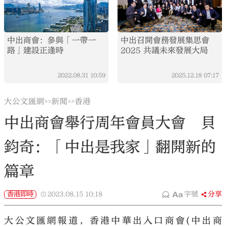
中出商會：參與「一帶一
中出召開會務發展集思會
路」建設正逢時
2025 共議未來發展大局
2022.08.31
10:59
2025.12.18
07:17
大公文匯網
新聞
香港
>>
>>
中出商會舉行周年會員大會 貝
鈞奇：「中出是我家」翻開新的
篇章
香港即時
2023.08.15
10:18
字號
分享
大公文匯網報道，香港中華出入口商會(中出商