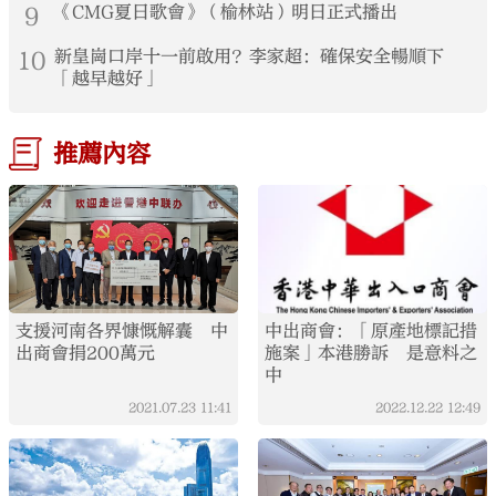
9
《CMG夏日歌會》（榆林站）明日正式播出
10
新皇崗口岸十一前啟用？李家超：確保安全暢順下
「越早越好」
推薦內容
支援河南各界慷慨解囊 中
中出商會：「原產地標記措
出商會捐200萬元
施案」本港勝訴 是意料之
中
2021.07.23
11:41
2022.12.22
12:49