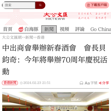
下載客戶端
首頁
白海豚
新聞
視頻
評論
Go Chin
大公文匯網
新聞
香港
>>
>>
中出商會舉辦新春酒會 會長貝
鈞奇：今年將舉辦70周年慶祝活
動
香港新聞
2024.02.23
21:51
字號
分享