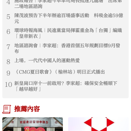
4
施政報告｜李家超今早率司局長抵達九龍塘 出席第
二場地區諮詢
5
陳茂波預告下半年辦逾百場盛事活動 料吸金逾59億
元
6
環球時報海風｜民進黨當局揮霍重金為「台獨」編織
「皇帝新衣」
7
地區諮詢會｜李家超：香港首個五年規劃目標9月發
布
8
上場，一代代中國人的運動熱愛
9
《CMG夏日歌會》（榆林站）明日正式播出
10
新皇崗口岸十一前啟用？李家超：確保安全暢順下
「越早越好」
推薦內容