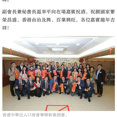
副會長兼秘書長温幸平向在場嘉賓祝酒，祝願國家繁
榮昌盛，香港由治及興，百業興旺，各位嘉賓龍年吉
祥！
香港中華出入口商會舉辦新春酒會。