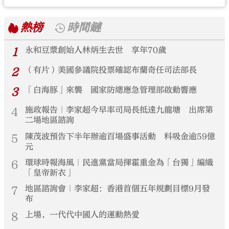
熱榜
時間鏈
1
永和豆漿創始人林炳生去世 享年70歲
2
（有片）美國參議院投票確認布蘭奇任司法部長
3
「白海豚」來襲 國家防總應急管理部啟動響應
4
施政報告｜李家超今早率司局長抵達九龍塘 出席第
二場地區諮詢
5
陳茂波預告下半年辦逾百場盛事活動 料吸金逾59億
元
6
環球時報海風｜民進黨當局揮霍重金為「台獨」編織
「皇帝新衣」
7
地區諮詢會｜李家超：香港首個五年規劃目標9月發
布
8
上場，一代代中國人的運動熱愛