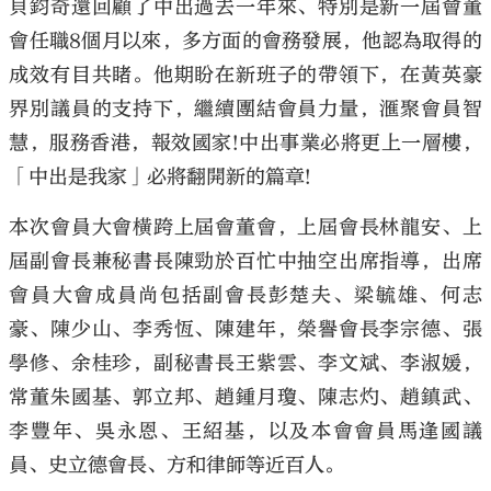
貝鈞奇還回顧了中出過去一年來、特別是新一屆會董
會任職8個月以來，多方面的會務發展，他認為取得的
成效有目共睹。他期盼在新班子的帶領下，在黃英豪
界別議員的支持下，繼續團結會員力量，滙聚會員智
慧，服務香港，報效國家!中出事業必將更上一層樓，
「中出是我家」必將翻開新的篇章!
本次會員大會橫跨上屆會董會，上屆會長林龍安、上
屆副會長兼秘書長陳勁於百忙中抽空出席指導，出席
會員大會成員尚包括副會長彭楚夫、梁毓雄、何志
豪、陳少山、李秀恆、陳建年，榮譽會長李宗德、張
學修、余桂珍，副秘書長王紫雲、李文斌、李淑媛，
常董朱國基、郭立邦、趙鍾月瓊、陳志灼、趙鎮武、
李豐年、吳永恩、王紹基，以及本會會員馬逢國議
員、史立德會長、方和律師等近百人。