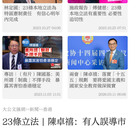
林定國：23條本地立法為
施政報告｜傅健慈：23條
特區憲制責任 有信心明年
本地立法有重要性 必要性
內完成
迫切性
2023.10.27
04:06
2023.10.25
07:51
專訪｜（有片）陳國基：美
兩會｜陳卓禧：落實「十五
所謂「制裁」不擇手段 暴
五」規劃 要將愛國主義和
露其害怕香港穩定
國家安全教育做深做實
2023.11.03
11:51
2026.03.11
06:06
大公文匯網
新聞
香港
>>
>>
23條立法 | 陳卓禧：有人誤導市