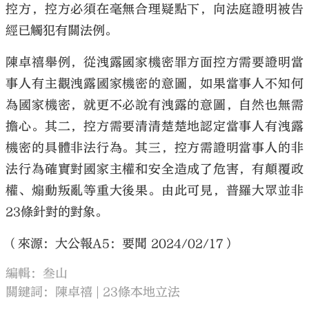
控方，控方必須在毫無合理疑點下，向法庭證明被告
經已觸犯有關法例。
陳卓禧舉例，從洩露國家機密罪方面控方需要證明當
事人有主觀洩露國家機密的意圖，如果當事人不知何
為國家機密，就更不必說有洩露的意圖，自然也無需
擔心。其二，控方需要清清楚楚地認定當事人有洩露
機密的具體非法行為。其三，控方需證明當事人的非
法行為確實對國家主權和安全造成了危害，有顛覆政
權、煽動叛亂等重大後果。由此可見，普羅大眾並非
23條針對的對象。
（來源：大公報A5：要聞 2024/02/17）
編輯：叁山
關鍵詞：
陳卓禧
23條本地立法