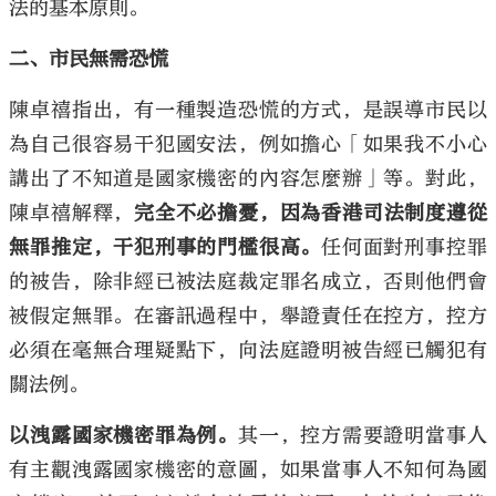
法的基本原則。
二、市民無需恐慌
陳卓禧指出，有一種製造恐慌的方式，是誤導市民以
為自己很容易干犯國安法，例如擔心「如果我不小心
講出了不知道是國家機密的內容怎麼辦」等。對此，
陳卓禧解釋，
完全不必擔憂，因為香港司法制度遵從
無罪推定，干犯刑事的門檻很高。
任何面對刑事控罪
的被告，除非經已被法庭裁定罪名成立，否則他們會
被假定無罪。在審訊過程中，舉證責任在控方，控方
必須在毫無合理疑點下，向法庭證明被告經已觸犯有
關法例。
以洩露國家機密罪為例。
其一，控方需要證明當事人
有主觀洩露國家機密的意圖，如果當事人不知何為國