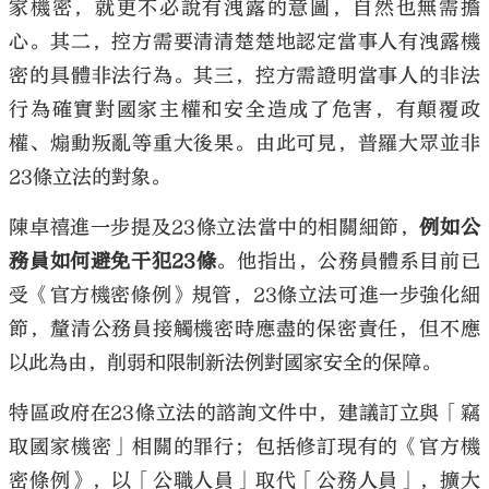
家機密，就更不必說有洩露的意圖，自然也無需擔
心。其二，控方需要清清楚楚地認定當事人有洩露機
密的具體非法行為。其三，控方需證明當事人的非法
行為確實對國家主權和安全造成了危害，有顛覆政
權、煽動叛亂等重大後果。由此可見，普羅大眾並非
23條立法的對象。
陳卓禧進一步提及23條立法當中的相關細節，
例如公
務員如何避免干犯23條
。他指出，公務員體系目前已
受《官方機密條例》規管，23條立法可進一步強化細
節，釐清公務員接觸機密時應盡的保密責任，但不應
以此為由，削弱和限制新法例對國家安全的保障。
特區政府在23條立法的諮詢文件中，建議訂立與「竊
取國家機密」相關的罪行；包括修訂現有的《官方機
密條例》，以「公職人員」取代「公務人員」，擴大