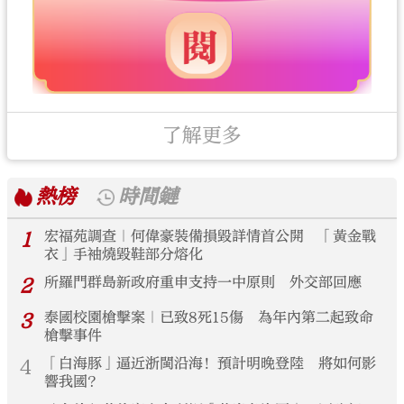
了解更多
熱榜
時間鏈
1
宏福苑調查｜何偉豪裝備損毀詳情首公開 「黃金戰
衣」手袖燒毀鞋部分熔化
2
所羅門群島新政府重申支持一中原則 外交部回應
3
泰國校園槍擊案｜已致8死15傷 為年內第二起致命
槍擊事件
4
「白海豚」逼近浙閩沿海！預計明晚登陸 將如何影
響我國？