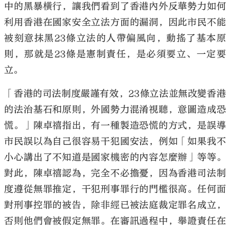
中的黑暴橫行，讓我們看到了香港內外反華勢力如何
利用香港在國家安全立法方面的漏洞，因此市民不能
被刻意抹黑23條立法的人帶偏風向，動搖了基本原
則，那就是23條是憲制責任，是必須要立、一定要
立。
「香港的司法制度嚴謹有效，23條立法並無改變香港
的法治基石和原則，外國勢力混淆視聽，意圖造成恐
慌。」陳卓禧指出，有一種製造恐慌的方式，是誤導
市民誤以為自己很容易干犯國安法，例如「如果我不
小心講出了不知道是國家機密的內容怎麼辦」等等。
對此，陳卓禧認為，完全不必擔憂，因為香港司法制
度遵從無罪推定，干犯刑事罪行的門檻很高。任何面
對刑事控罪的被告，除非經已被法庭裁定罪名成立，
否則他們會被假定無罪。在審訊過程中，舉證責任在