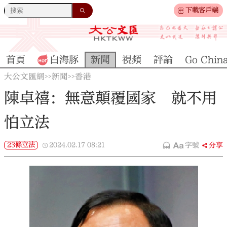
下載客戶端
首頁
白海豚
新聞
視頻
評論
Go Chin
大公文匯網
新聞
香港
>>
>>
陳卓禧：無意顛覆國家 就不用
怕立法
23條立法
2024.02.17
08:21
字號
分享