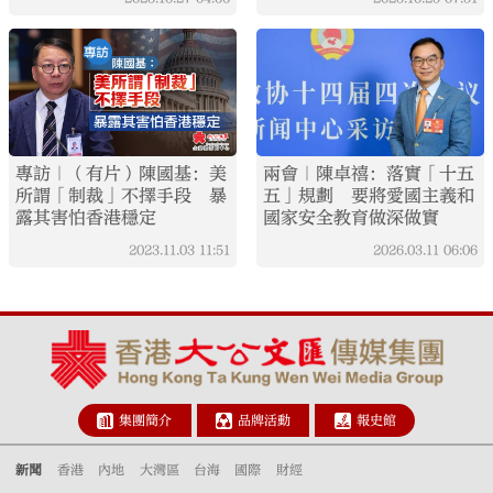
專訪｜（有片）陳國基：美
兩會｜陳卓禧：落實「十五
所謂「制裁」不擇手段 暴
五」規劃 要將愛國主義和
露其害怕香港穩定
國家安全教育做深做實
2023.11.03
11:51
2026.03.11
06:06
集團簡介
品牌活動
報史館
新聞
香港
內地
大灣區
台海
國際
財經