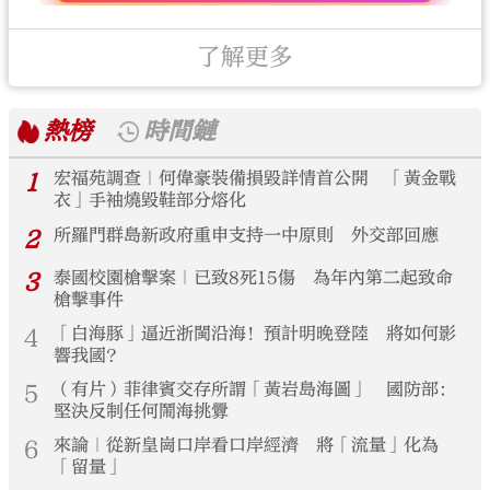
了解更多
熱榜
時間鏈
1
宏福苑調查｜何偉豪裝備損毀詳情首公開 「黃金戰
衣」手袖燒毀鞋部分熔化
2
所羅門群島新政府重申支持一中原則 外交部回應
3
泰國校園槍擊案｜已致8死15傷 為年內第二起致命
槍擊事件
4
「白海豚」逼近浙閩沿海！預計明晚登陸 將如何影
響我國？
5
（有片）菲律賓交存所謂「黃岩島海圖」 國防部：
堅決反制任何鬧海挑釁
6
來論｜從新皇崗口岸看口岸經濟 將「流量」化為
「留量」