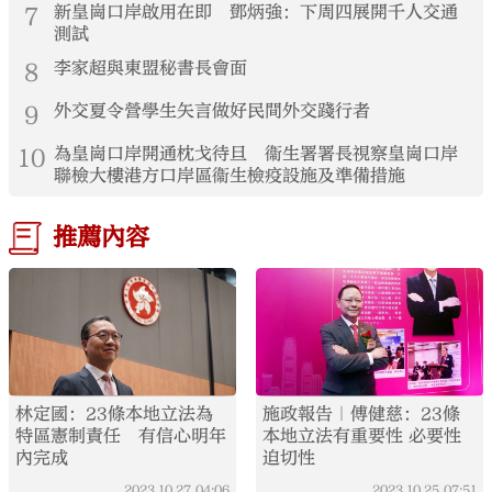
7
新皇崗口岸啟用在即 鄧炳強：下周四展開千人交通
測試
8
李家超與東盟秘書長會面
9
外交夏令營學生矢言做好民間外交踐行者
10
為皇崗口岸開通枕戈待旦 衞生署署長視察皇崗口岸
聯檢大樓港方口岸區衞生檢疫設施及準備措施
推薦內容
林定國：23條本地立法為
施政報告｜傅健慈：23條
特區憲制責任 有信心明年
本地立法有重要性 必要性
內完成
迫切性
2023.10.27
04:06
2023.10.25
07:51