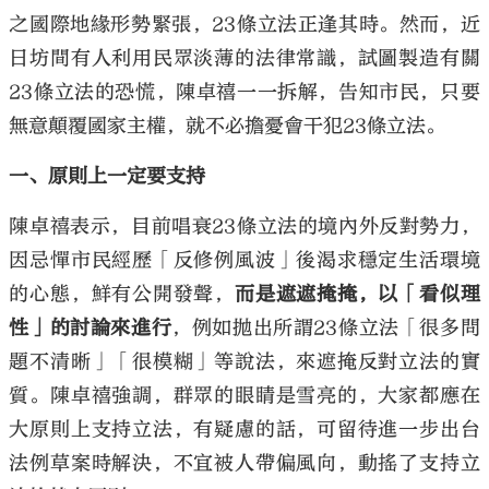
之國際地緣形勢緊張，23條立法正逢其時。然而，近
日坊間有人利用民眾淡薄的法律常識，試圖製造有關
23條立法的恐慌，陳卓禧一一拆解，告知市民，只要
無意顛覆國家主權，就不必擔憂會干犯23條立法。
一、原則上一定要支持
陳卓禧表示，目前唱衰23條立法的境內外反對勢力，
因忌憚市民經歷「反修例風波」後渴求穩定生活環境
的心態，鮮有公開發聲，
而是遮遮掩掩，以「看似理
性」的討論來進行
，例如拋出所謂23條立法「很多問
題不清晰」「很模糊」等說法，來遮掩反對立法的實
質。陳卓禧強調，群眾的眼睛是雪亮的，大家都應在
大原則上支持立法，有疑慮的話，可留待進一步出台
法例草案時解決，不宜被人帶偏風向，動搖了支持立