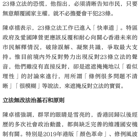
23條立法的恐慌，他指出，必須清晰告知市民，只要
無意顛覆國家主權，就不必擔憂會干犯23條。
陳卓禧表示，23條立法工作已進入「快車道」。特區
政府及愛國陣營更應該反覆和耐心向關心香港未來的
市民解釋情況，破除誤解、凝聚共識，爭取最大支
持。惟目前境內外反對勢力出現反對23條立法的聲
音，他們雖沒有直接反對，卻是遮遮掩掩地以「看似
理性」的討論來進行，用所謂「條例很多問題不清
晰」「很模糊」等說法，來遮掩反對立法的實質。
立法無改法治基石和原則
陳卓禧強調，群眾的眼睛是雪亮的，香港回歸以後經
歷的多次社會政治動盪，都與缺乏完善的維護國安機
制有關。特別是2019年港版「顏色革命」、修例風波