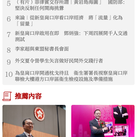
5
（有片）菲律賓交存所謂「黃岩島海圖」 國防部：
堅決反制任何鬧海挑釁
6
來論｜從新皇崗口岸看口岸經濟 將「流量」化為
「留量」
7
新皇崗口岸啟用在即 鄧炳強：下周四展開千人交通
測試
8
李家超與東盟秘書長會面
9
外交夏令營學生矢言做好民間外交踐行者
10
為皇崗口岸開通枕戈待旦 衞生署署長視察皇崗口岸
聯檢大樓港方口岸區衞生檢疫設施及準備措施
推薦內容