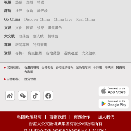
視頻
熱點
直播
精選
評論
社評
來論
港評論
Go China
Discover China
China Live
Real China
文娛
文化
體育
娛樂
港飲港色
大文號
政務號
個人號
機構號
專題
新聞專題
特別策劃
資訊
專欄+
資訊推薦
各地動態
港澳速遞
大文健康
友情鏈接：
香港商報網
香港衛視
香港經濟導報
星島環球網
中評網
海峽網
閩南網
台海網
合作夥伴：
投資甘肅
私隱政策聲明
聯繫我們
商務合作
加入我們
香港大公文匯傳媒集團有限公司版權所有
©
1997-2026
WWW.TKWW.HK LIMITED.