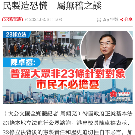
民製造恐慌 屬無稽之談
23條立法
2024.02.16
11:03
字號
分享
（大公文匯全媒體記者 周傾芫）特區政府正就基本法
23條本地立法進行公眾諮詢。港專校長陳卓禧表示，
23條立法背後的憲製責任和歷史迫切性自不必言，加