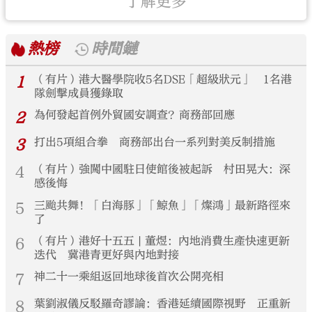
了解更多
熱榜
時間鏈
1
（有片）港大醫學院收5名DSE「超級狀元」 1名港
隊劍擊成員獲錄取
2
為何發起首例外貿國安調查？商務部回應
3
打出5項組合拳 商務部出台一系列對美反制措施
4
（有片）強闖中國駐日使館後被起訴 村田晃大：深
感後悔
5
三颱共舞！「白海豚」「鯨魚」「燦鴻」最新路徑來
了
6
（有片）港好十五五 | 董煜：內地消費生產快速更新
迭代 冀港青更好與內地對接
7
神二十一乘組返回地球後首次公開亮相
8
葉劉淑儀反駁羅奇謬論：香港延續國際視野 正重新