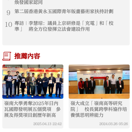
煥發國家認同
9
第二屆香港黃永玉國際青年版畫藝術家扶持計劃
10
專訪｜李慧琼：議員上京研修是「充電」和「校
準」 將全方位發揮立法會建設作用
推薦內容
嶺南大學勇奪2025年日內
嶺大成立「嶺南高等研究
瓦國際發明展五個獎項 參
院」 校長冀跨學科協作培
展及得獎項目創歷年新高
養慎思明辨能力
2025.04.13
22:42
2024.03.26
05:26