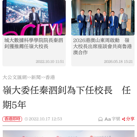
城大數據科學學院院長秦泗
2026港澳山東周啟動 嶺
釗獲推薦任嶺大校長
大校長出席座談會共商魯港
澳合作
2022.10.10
11:51
2026.05.18
15:21
大公文匯網
新聞
香港
>>
>>
嶺大委任秦泗釗為下任校長 任
期5年
香港即時
2022.10.17
12:53
字號
分享