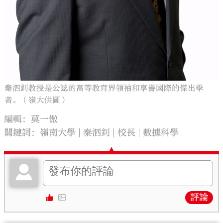
秦泗釗教授是公認的高等教育界領袖和享譽國際的傑出學
者。（嶺大供圖）
編輯：莫一傲
關鍵詞：
嶺南大學
秦泗釗
校長
數據科學
評論