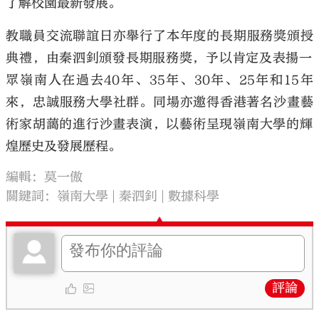
了解校園最新發展。
教職員交流聯誼日亦舉行了
本年度的長期服務獎頒授
典禮
，由秦泗釗頒發長期服務獎，
予以肯定及表揚一
眾嶺南人在過去40年、35年、30年、
25年和15年
來，忠誠服務大學社群。
同場亦邀得香港著名沙畫藝
術家胡藹的進行沙畫表演，
以藝術呈現嶺南大學的輝
煌歷史及發展歷程。
編輯：莫一傲
關鍵詞：
嶺南大學
秦泗釗
數據科學
評論