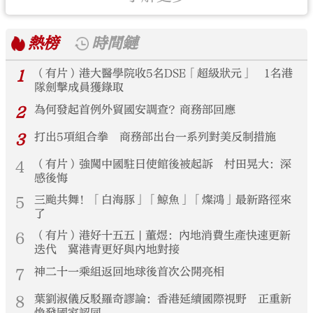
熱榜
時間鏈
1
（有片）港大醫學院收5名DSE「超級狀元」 1名港
隊劍擊成員獲錄取
2
為何發起首例外貿國安調查？商務部回應
3
打出5項組合拳 商務部出台一系列對美反制措施
4
（有片）強闖中國駐日使館後被起訴 村田晃大：深
感後悔
5
三颱共舞！「白海豚」「鯨魚」「燦鴻」最新路徑來
了
6
（有片）港好十五五 | 董煜：內地消費生產快速更新
迭代 冀港青更好與內地對接
7
神二十一乘組返回地球後首次公開亮相
8
葉劉淑儀反駁羅奇謬論：香港延續國際視野 正重新
煥發國家認同