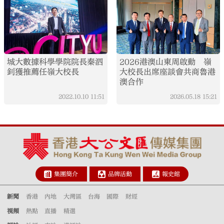
城大數據科學學院院長秦泗
2026港澳山東周啟動 嶺
釗獲推薦任嶺大校長
大校長出席座談會共商魯港
澳合作
2022.10.10
11:51
2026.05.18
15:21
集團簡介
品牌活動
報史館
新聞
香港
內地
大灣區
台海
國際
財經
視頻
熱點
直播
精選