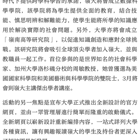
時代下提供跨學科學習的承諾，嶺大將會成立數據科
學學院，該學院將為學生提供全面的教育，
結合技
能、慎思明辨和解難能力，
使學生能將所學的知識應
用於解決實際的社會問題。另外，
大學亦將會成立
「嶺南高等研究院」，
以促進知識創造和應對全球挑
戰。
該研究院將會吸引全球頂尖學者加入嶺大，並與
教職員一起工作。
首位參與的是世界知名的社會科學
家、
加州大學洛杉磯分校的周敏教授，
她曾獲選為美
國國家科學院和美國藝術與科學學院的雙院士，
3月將
會到嶺大主講傑出學者講座。
活動的另一焦點是宣布大學正式推出全新設計的官方
網頁，
並由一眾管理層進行簡單而隆重的啟動儀式。
全新網頁以嶄新設計重新編排內容，一站式詳列大學
各種資訊，
讓有興趣報讀嶺大的學生及持份者更深入