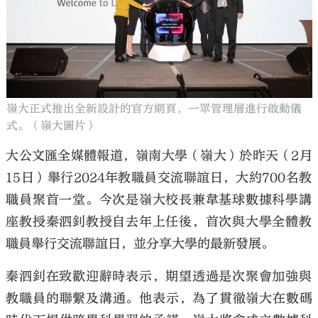
大公文匯
嶺大正式推出全新設計的官方網頁，一眾管理層進行啟動儀
式。（嶺大圖片）
大公文匯全媒體報道，嶺南大學（嶺大）
於昨天（
2
月
15
日）舉行
2024
年教職員交流
聯誼日，大約
700
名教
職員聚首一堂。
今次是嶺大
校長
兼韋基球數據科學講
座教授秦泗釗教授
自去年上任後，
首次與大學全體教
職員舉行
交流聯誼日
，
並分享大學的最新發展。
秦泗釗
在
致歡迎辭時表示，
期望透過是次聚會加強與
教職員的聯繫及溝通。他表示，為了貫徹嶺大在數碼