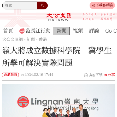
下載客戶端
首頁
范長江行動
新聞
視頻
評論
Go C
大公文匯網
新聞
香港
>>
>>
嶺大將成立數據科學院 冀學生
所學可解決實際問題
香港教育
2024.02.16
17:44
字號
分享