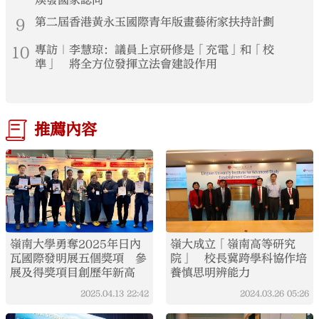
9
第二屆香港黃永玉國際青年版畫藝術家扶持計劃
10
專訪｜李慧琼：議員上京研修是「充電」和「校
準」 將全方位發揮立法會建設作用
推薦內容
嶺南大學勇奪2025年日內
嶺大成立「嶺南高等研究
瓦國際發明展五個獎項 參
院」 校長冀跨學科協作培
展及得獎項目創歷年新高
養慎思明辨能力
2025.04.13
22:42
2024.03.26
05:26