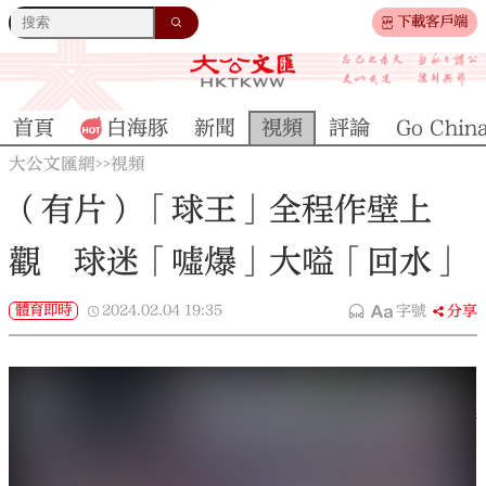
下載客戶端
首頁
白海豚
新聞
視頻
評論
Go Chin
大公文匯網
視頻
>>
（有片）「球王」全程作壁上
觀 球迷「噓爆」大嗌「回水」
體育即時
2024.02.04
19:35
字號
分享
大公文匯全媒體報道，國際邁阿密今日（4日）下午4
點在香港大球場與港隊進行友誼賽，以4∶1戰勝港
隊。備受球迷矚目的「球王」美斯（又譯梅西）未有
登場，與球迷一道作壁上觀，引發球迷不滿。