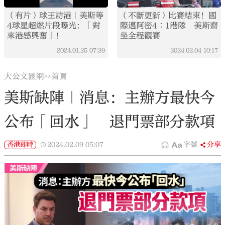
（有片）球王訪港｜美斯等
（不斷更新）比賽結束！國
4球星超燃片段曝光：「對
際邁阿密4∶1港隊 美斯齋
來港感興奮」！
坐全程觀賽
2024.01.25
07:39
2024.02.04
10:17
大公文匯網
首頁
>>
美斯缺陣｜消息：主辦方最快今
公布「回水」 退門票部分款項
香港即時
2024.02.09
05:07
字號
分享