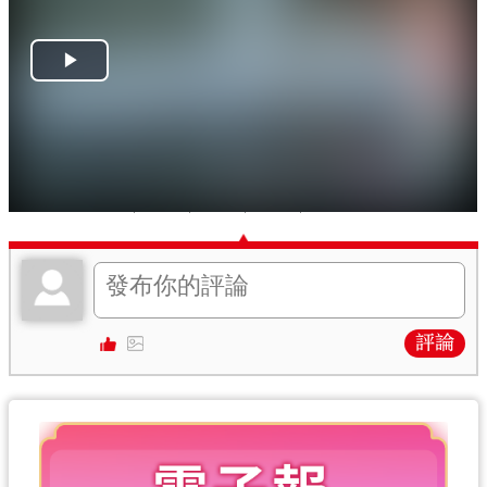
相關報道：
球迷賽後突破「封鎖」求合影 碧咸：ok！
比賽結束！國際邁阿密4∶1港隊 美斯齋坐全程觀賽
編輯：Akira
關鍵詞：
美斯
球迷
噓爆
回水
國際邁阿密
評論