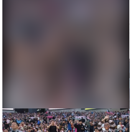
片中可見，不少球迷感失望「噓爆」，並且大嗌「回
水」，甚至有不少球迷作出「大拇指朝下」的動作以
示不滿，美斯則坐在替補席上面無表情觀看比賽。在
大公文匯
比賽結束後的頒獎典禮上，美斯也是站在隊友身後，
面無表情。