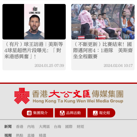
（有片）球王訪港｜美斯等
（不斷更新）比賽結束！國
4球星超燃片段曝光：「對
際邁阿密4∶1港隊 美斯齋
來港感興奮」！
坐全程觀賽
2024.01.25
07:39
2024.02.04
10:17
集團簡介
品牌活動
報史館
新聞
香港
內地
大灣區
台海
國際
財經
視頻
熱點
直播
精選