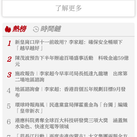
了解更多
熱榜
時間鏈
1
新皇崗口岸十一前啟用？李家超：確保安全暢順下
「越早越好」
2
陳茂波預告下半年辦逾百場盛事活動 料吸金逾59億
元
3
施政報告｜李家超今早率司局長抵達九龍塘 出席第
二場地區諮詢
4
地區諮詢會｜李家超：香港首個五年規劃目標9月發
布
5
環球時報海風｜民進黨當局揮霍重金為「台獨」編織
「皇帝新衣」
6
港應科院勇奪全球百大科技研發獎三項大獎 涵蓋無
水染色、快速充電等領域
「范長江行動」再度走進內蒙古！大文集團兩報全方