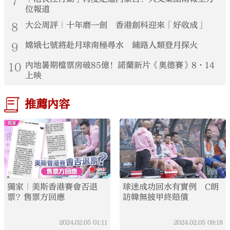
7
位報道
8
大公周評｜十年磨一劍 香港創科迎來「好收成」
9
嫦娥七號將赴月球南極尋水 鋪路人類登月探火
10
內地暑期檔票房破85億！諾蘭新片《奧德賽》8·14
上映
推薦內容
獨家｜美斯香港賽會否退
球迷成功回水有實例 C朗
票？售票方回應
訪韓無披甲終賠償
2024.02.05
01:11
2024.02.05
09:18