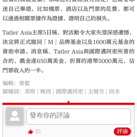
迷自己舉證。比如機票、酒店以及門票的花費，都可
以通過相關票據作為證據，證明自己的損失。
Tatler Asia主席5日稱，對活動令大家失望深感遺憾，
決定將正式撤回「M」品牌基金以及1600萬元基金的
資助申請。消息稱，Tatler Asia與國際邁阿密所簽的
合約，戲金達650萬美金，折算約港幣5000萬元，佔
門票收入約一半。
編輯：青藍
關鍵詞：
美斯
梅西
國際邁阿密
主辦方
回水
評論