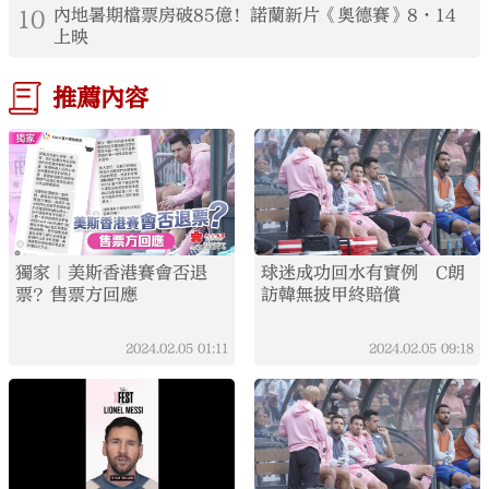
10
內地暑期檔票房破85億！諾蘭新片《奧德賽》8·14
上映
推薦內容
獨家｜美斯香港賽會否退
球迷成功回水有實例 C朗
票？售票方回應
訪韓無披甲終賠償
2024.02.05
01:11
2024.02.05
09:18