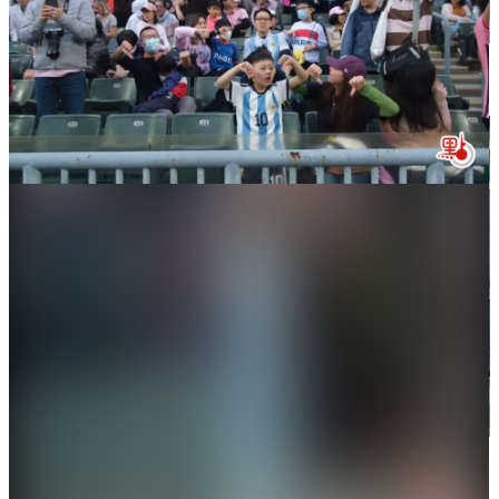
有小球迷大拇指朝下，以示不滿。（大公文匯全媒體記者 麥
鈞傑 攝）
美斯頒獎典禮時站在隊友身後，面無表情。（大公文匯全媒
體記者 麥鈞傑 攝）