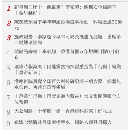
1
新皇崗口岸十一前啟用？李家超：確保安全暢順下
「越早越好」
2
陳茂波預告下半年辦逾百場盛事活動 料吸金逾59億
元
3
施政報告｜李家超今早率司局長抵達九龍塘 出席第
二場地區諮詢
4
地區諮詢會｜李家超：香港首個五年規劃目標9月發
布
5
環球時報海風｜民進黨當局揮霍重金為「台獨」編織
「皇帝新衣」
6
港應科院勇奪全球百大科技研發獎三項大獎 涵蓋無
水染色、快速充電等領域
7
「范長江行動」再度走進內蒙古！大文集團兩報全方
位報道
8
大公周評｜十年磨一劍 香港創科迎來「好收成」
9
嫦娥七號將赴月球南極尋水 鋪路人類登月探火