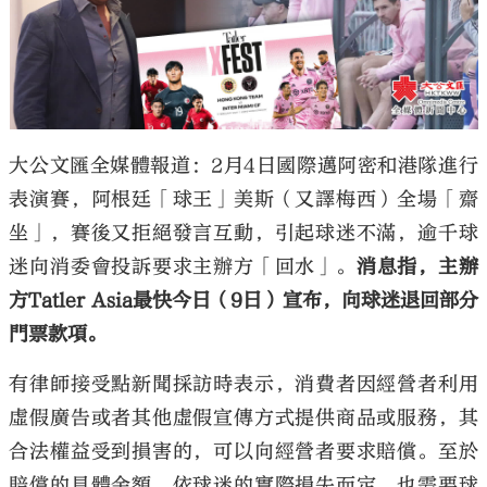
大公文匯全媒體報道：2月4日國際邁阿密和港隊進行
表演賽，阿根廷「球王」美斯（又譯梅西）全場「齋
坐」，賽後又拒絕發言互動，引起球迷不滿，逾千球
迷向消委會投訴要求主辦方「回水」。
消息指，主辦
方Tatler Asia最快今日（9日）宣布，向球迷退回部分
門票款項。
有律師接受點新聞採訪時表示，消費者因經營者利用
虛假廣告或者其他虛假宣傳方式提供商品或服務，其
合法權益受到損害的，可以向經營者要求賠償。至於
賠償的具體金額，依球迷的實際損失而定，也需要球