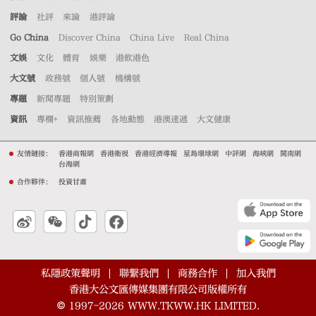
評論
社評
來論
港評論
Go China
Discover China
China Live
Real China
文娛
文化
體育
娛樂
港飲港色
大文號
政務號
個人號
機構號
專題
新聞專題
特別策劃
資訊
專欄+
資訊推薦
各地動態
港澳速遞
大文健康
友情鏈接：
香港商報網
香港衛視
香港經濟導報
星島環球網
中評網
海峽網
閩南網
台海網
合作夥伴：
投資甘肅
私隱政策聲明
聯繫我們
商務合作
加入我們
香港大公文匯傳媒集團有限公司版權所有
©
1997-2026
WWW.TKWW.HK LIMITED.