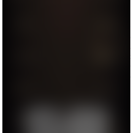
文化總會奪得。
「特區政府施政十件大事評選」自1998年推出至今，
已成功舉辦了25屆，投票參與率逐年增長，總計收到
逾百萬張選票，已經成為市民與政府溝通的重要橋
樑。市民可以通過郵寄、傳真、網站投票等方式參與
評選，選出他們認為最具影響力和最關心的「特區政
府施政十件大事」，參與評議政府施政。政府通過每
年的評選結果，能夠了解社情民意，掌握市民的關注
重點，使得施政更加貼近民情。