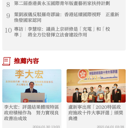
8
第二屆香港黃永玉國際青年版畫藝術家扶持計劃
9
葉劉淑儀反駁羅奇謬論：香港延續國際視野 正重新
煥發國家認同
10
專訪｜李慧琼：議員上京研修是「充電」和「校
準」 將全方位發揮立法會建設作用
推薦內容
李大宏：評選結果體現特區
盧新寧出席「2020特區政
政府積極作為 努力實現良
府施政十件大事評選」頒獎
政善治成效
典禮
2024.01.30
13:03
2021.04.01
03:38