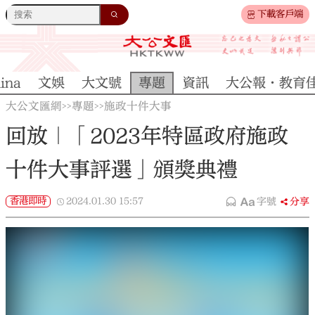
下載客戶端
ina
文娛
大文號
專題
資訊
大公報·教育
大公文匯網
專題
施政十件大事
>>
>>
回放｜「2023年特區政府施政
十件大事評選」頒獎典禮
香港即時
2024.01.30
15:57
字號
分享