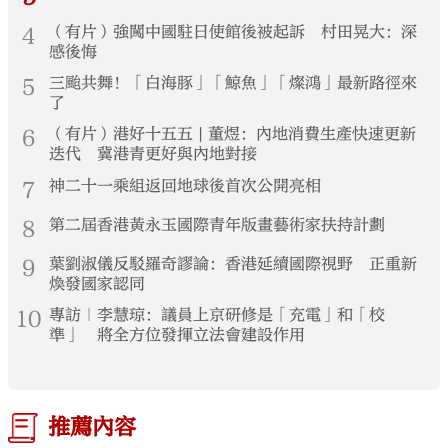
4
（有片）強闖中國駐日使館後被起訴 村田晃大：深
感後悔
5
三颱共舞！「白海豚」「鯨魚」「燦鴻」最新路徑來
了
6
（有片）港好十五五 | 董煜：內地消費生產快速更新
迭代 冀港青更好與內地對接
7
神二十一乘組返回地球後首次公開亮相
8
第二屆香港黃永玉國際青年版畫藝術家扶持計劃
9
葉劉淑儀反駁羅奇謬論：香港延續國際視野 正重新
煥發國家認同
10
專訪｜李慧琼：議員上京研修是「充電」和「校
準」 將全方位發揮立法會建設作用
推薦內容