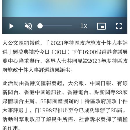
大公文匯
大公文匯網報道，「2023年特區政府施政十件大事評
選」頒獎典禮於今日（30日）下午16:00假香港會議展
覽中心隆重舉行，各界人士共同見證2023年度特區政
府施政十件大事評選結果誕生。
此活動由香港文匯報發起，大公報、中國日報、有線
新聞台、香港中國通訊社、香港電台、點新聞等23家
媒體聯合主辦、55間團體協辦的「特區政府施政十件
大事評選」，自1998年推出至今已成功舉辦了25屆。
活動對幫助政府了解民生所需、社會訴求發揮了積極
的作用。