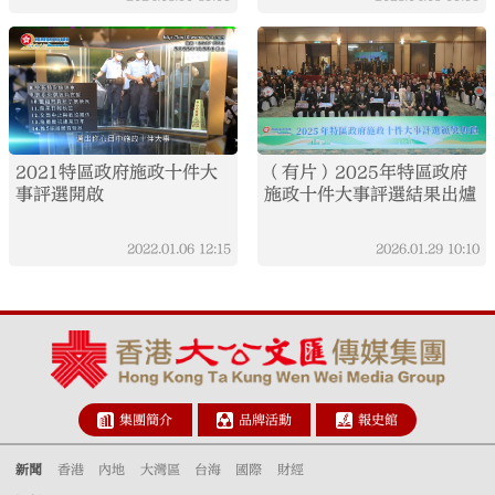
2021特區政府施政十件大
（有片）2025年特區政府
事評選開啟
施政十件大事評選結果出爐
2022.01.06
12:15
2026.01.29
10:10
集團簡介
品牌活動
報史館
新聞
香港
內地
大灣區
台海
國際
財經