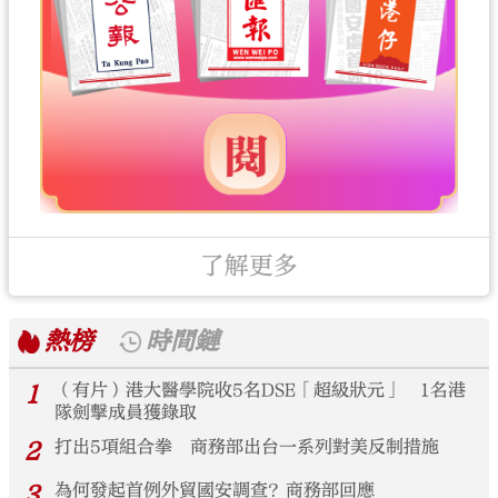
了解更多
熱榜
時間鏈
1
（有片）港大醫學院收5名DSE「超級狀元」 1名港
隊劍擊成員獲錄取
2
打出5項組合拳 商務部出台一系列對美反制措施
3
為何發起首例外貿國安調查？商務部回應