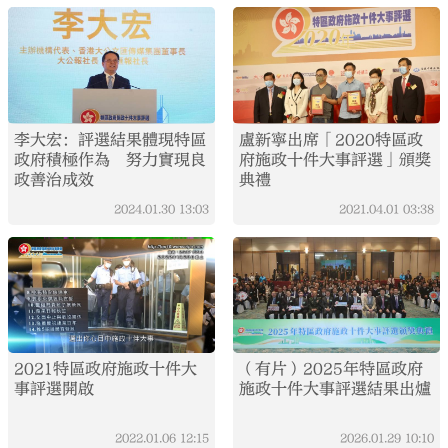
李大宏：評選結果體現特區
盧新寧出席「2020特區政
政府積極作為 努力實現良
府施政十件大事評選」頒獎
政善治成效
典禮
2024.01.30
13:03
2021.04.01
03:38
2021特區政府施政十件大
（有片）2025年特區政府
事評選開啟
施政十件大事評選結果出爐
2022.01.06
12:15
2026.01.29
10:10