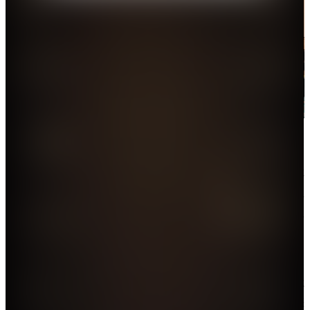
「2023年特區政府施政十件大事評選」頒獎典禮於今日舉
行。（大公文匯全媒體記者攝）
頒獎典禮上，播放了「2023年特區政府施政十件大事
精選片段」，與嘉賓共同見證評選結果。一眾嘉賓為
參與評選的獲獎學校、學生、市民代表頒獎，其中一
等獎2個、二等獎3個、「最踴躍參加學校獎」3間、
「最踴躍參加機構獎」1間。「最踴躍參加學校獎」由
東華三院李嘉誠中學、可立中學（嗇色園主辦）及元
朗商會中學摘取；「最踴躍參加機構獎」由香港中華