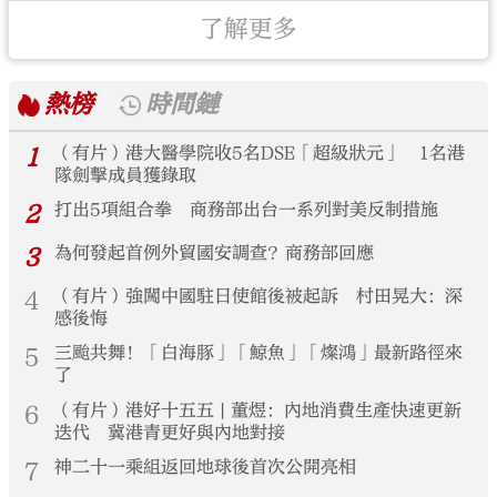
了解更多
熱榜
時間鏈
1
（有片）港大醫學院收5名DSE「超級狀元」 1名港
隊劍擊成員獲錄取
2
打出5項組合拳 商務部出台一系列對美反制措施
3
為何發起首例外貿國安調查？商務部回應
4
（有片）強闖中國駐日使館後被起訴 村田晃大：深
感後悔
5
三颱共舞！「白海豚」「鯨魚」「燦鴻」最新路徑來
了
6
（有片）港好十五五 | 董煜：內地消費生產快速更新
迭代 冀港青更好與內地對接
7
神二十一乘組返回地球後首次公開亮相