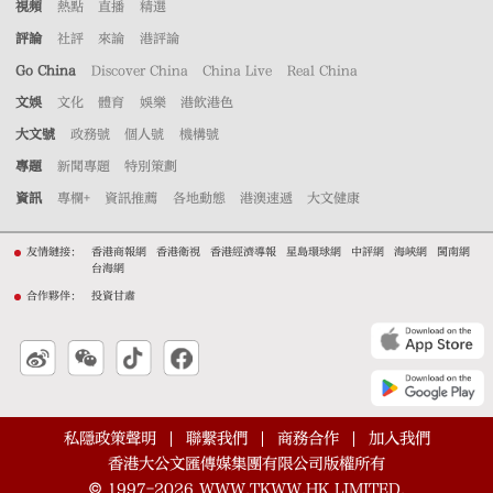
視頻
熱點
直播
精選
評論
社評
來論
港評論
Go China
Discover China
China Live
Real China
文娛
文化
體育
娛樂
港飲港色
大文號
政務號
個人號
機構號
專題
新聞專題
特別策劃
資訊
專欄+
資訊推薦
各地動態
港澳速遞
大文健康
友情鏈接：
香港商報網
香港衛視
香港經濟導報
星島環球網
中評網
海峽網
閩南網
台海網
合作夥伴：
投資甘肅
私隱政策聲明
聯繫我們
商務合作
加入我們
香港大公文匯傳媒集團有限公司版權所有
©
1997-2026
WWW.TKWW.HK LIMITED.