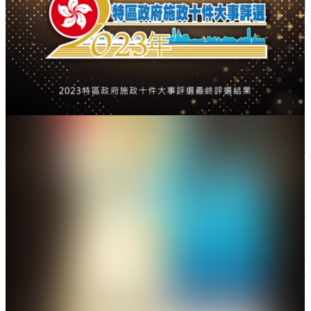
主辦機構代表、香港大公文匯傳媒集團董事長兼大公報社
長、香港文匯報社長李大宏致辭。（大公文匯全媒體記者
攝）
主辦機構代表、香港大公文匯傳媒集團董事長兼大公
報社長、香港文匯報社長李大宏致辭時表示，過去一
年行政長官李家超帶領特區政府，敢於擔當、善作善
成，與全港市民上下同心、攜手奮進，引領香港進入
由治及興新階段。重塑了區議會制度，順利完成第七
屆區議會換屆選舉，把「愛國者治港」原則落實到地
區治理；香港走出疫情陰霾，全面實現與世界和內地
往來，重回世界舞台中心；特區政府繼續貫徹「以結
果為目標」的理念，在不同領域提高治理水準，採取
一系列有力有效的措施，推動香港穩步復甦，搶企
業、搶人才成效顯著，「制定產業導向」新政策推進