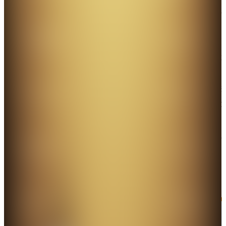
復常」位居施政十件大事之首，名列第二位的是「區
議會選舉成功舉行 完善地區治理揭新篇」，第三位的
是「改善基層居住環境 計劃取締劣質劏房」。其餘的
七件大事依次為「打造體育盛事之都 國際大賽屢創佳
績」「強烈反對日本排核污 禁止10地水產品入口」
「開心香港夜繽紛 力吸旅客促消費」「加強愛國主義
教育 宣揚中華文化」「積極說好香港故事 增強國際投
資者信心」「查辦審理國安案件 懸紅通緝13名逃犯」
「『港車北上』加強人流互通 『跨境通辦』便利灣區
生活」。以上投票結果從不同方面反映出市民心中
2023年特區政府有效施政的成果，有助於政府從中了
解民心所系、民生所需、社會訴求。