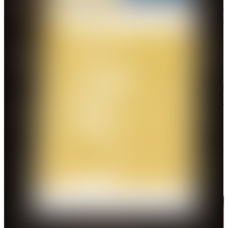
發展，把「有為政府」和「高效市場」結合起來，以
「產業帶動」為規劃主軸，推動北部都會區作為香港
發展新引擎，深度對接粵港澳大灣區，主動融入國家
發展大局，開拓國際合作機遇，為香港發展注入新動
能；努力解決民眾急、難、愁、盼問題，全力提速、
提量、提效建屋造地，加大力度保障勞工權益，積極
扶老、助弱，切實排解民生憂難，促進社會和諧穩
定。特區政府的工作成績有目共睹，獲得國家主席習
近平和中央政府的充分肯定，也獲得廣大香港市民的
信任和支持。2023年「特區政府施政十件大事」評選
結果，體現了特區政府積極作為、努力實現良政善治
的成效。