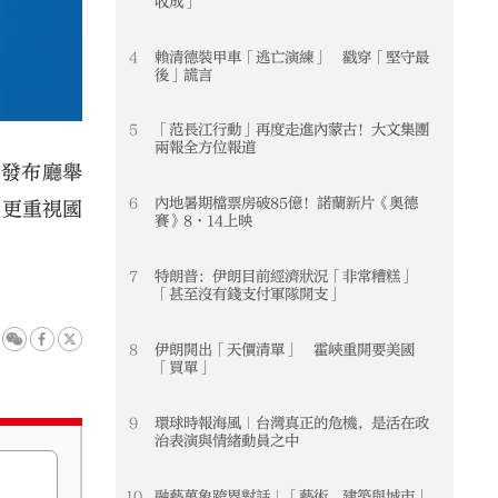
收成」
4
賴清德裝甲車「逃亡演練」 戳穿「堅守最
4
後」謊言
5
「范長江行動」再度走進內蒙古！大文集團
5
兩報全方位報道
聞發布廳舉
6
內地暑期檔票房破85億！諾蘭新片《奧德
6
要更重視國
賽》8·14上映
7
特朗普：伊朗目前經濟狀況「非常糟糕」
7
「甚至沒有錢支付軍隊開支」
8
伊朗開出「天價清單」 霍峽重開要美國
8
「買單」
9
環球時報海風｜台灣真正的危機，是活在政
9
治表演與情緒動員之中
10
融藝萬象跨界對話｜「藝術、建築與城市」
10