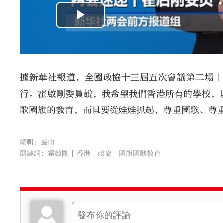
據新華社報道，全國政協十三屆五次會議第二場「
行。霍啟剛委員說，我希望我們香港所有的學校，
歌國旗的教育，而且要從娃娃抓起，尊重國歌、尊
編輯：叁山
關鍵詞：
霍啟剛
香港
政協
國旗國歌教育