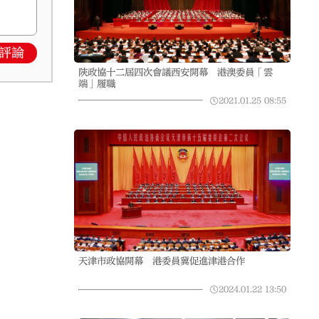
評論
陝政協十二屆四次會議西安開幕 港澳委員「雲
端」履職
2021.01.25
08:55
天津市政協開幕 港委員冀促進津港合作
2024.01.22
13:50