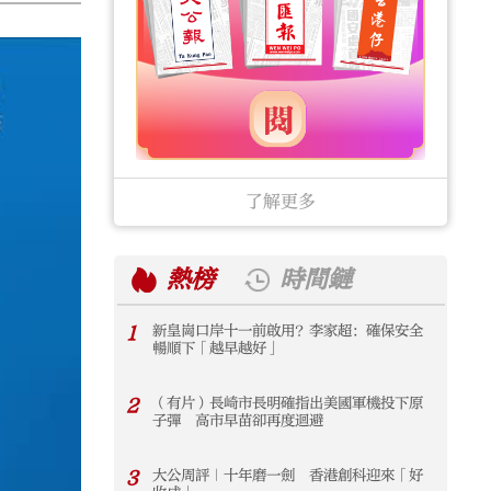
了解更多
熱榜
時間鏈
1
新皇崗口岸十一前啟用？李家超：確保安全
1
暢順下「越早越好」
2
（有片）長崎市長明確指出美國軍機投下原
2
子彈 高市早苗卻再度迴避
3
大公周評｜十年磨一劍 香港創科迎來「好
3