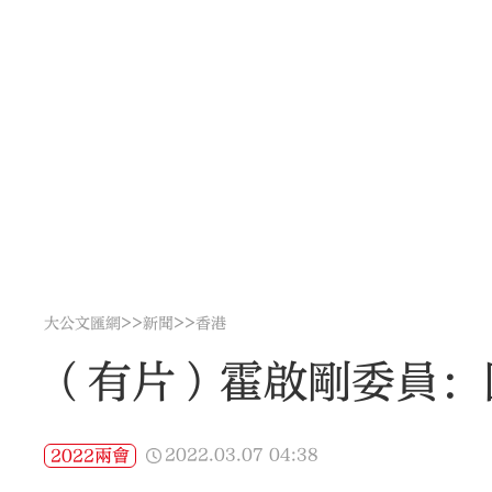
>>
>>
大公文匯網
新聞
香港
（有片）霍啟剛委員：
2022.03.07
04:38
2022兩會