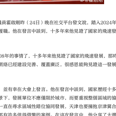
員霍啟剛昨（24日）晚在社交平台發文說，踏入2024
履職。他在發言中談到，十多年來他見證了國家的飛速
08年的事情了，十多年來他見證了國家的飛速發展，那時
網絡已經建設完善、覆蓋廣泛，很感恩能夠見證這一發
，並有幸在大會上發言。他在發言中談到，國家歷經十
景下，發展單位不應僅限於城市，而要重視整個區域的
一直在尋求區域性錯位協同發展，天津也要擁抱京津冀
都有許多值得借鑒的案例。在這次發言中，他分享了大