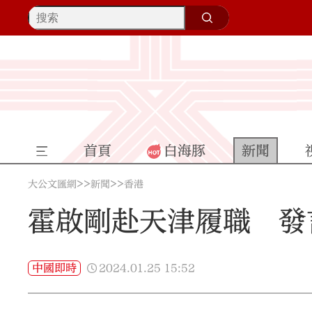
首頁
白海豚
新聞
>>
>>
大公文匯網
新聞
香港
霍啟剛赴天津履職 發
2024.01.25
15:52
中國即時