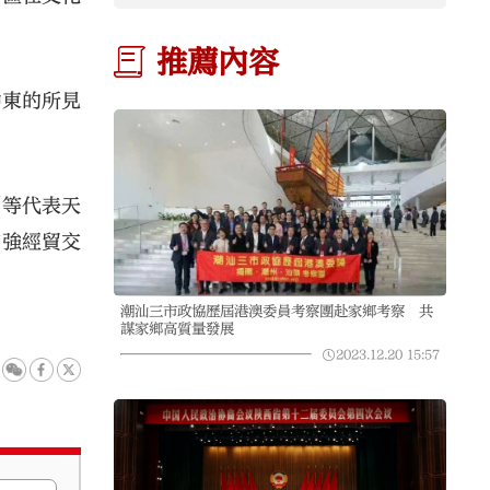
推薦內容
中東的所見
剛等代表天
加強經貿交
潮汕三市政協歷屆港澳委員考察團赴家鄉考察 共
謀家鄉高質量發展
2023.12.20
15:57