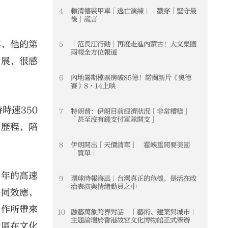
4
賴清德裝甲車「逃亡演練」 戳穿「堅守最
4
後」謊言
年，他的第
5
「范長江行動」再度走進內蒙古！大文集團
5
兩報全方位報道
發展，很感
6
內地暑期檔票房破85億！諾蘭新片《奧德
6
賽》8·14上映
時速350
7
特朗普：伊朗目前經濟狀況「非常糟糕」
7
「甚至沒有錢支付軍隊開支」
展歷程，陪
8
伊朗開出「天價清單」 霍峽重開要美國
8
「買單」
多年的高速
9
環球時報海風｜台灣真正的危機，是活在政
9
治表演與情緒動員之中
協同效應，
合作所帶來
10
融藝萬象跨界對話｜「藝術、建築與城市」
10
主題論壇於香港故宮文化博物館正式舉辦
灣區在文化