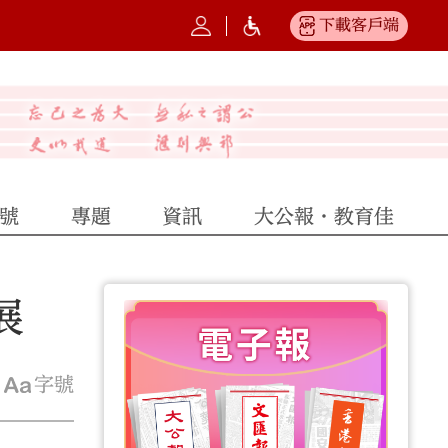
下載客戶端
號
專題
資訊
大公報·教育佳
展
字號