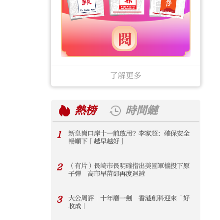
了解更多
熱榜
時間鏈
1
新皇崗口岸十一前啟用？李家超：確保安全
1
暢順下「越早越好」
2
（有片）長崎市長明確指出美國軍機投下原
2
子彈 高市早苗卻再度迴避
3
大公周評｜十年磨一劍 香港創科迎來「好
3
收成」