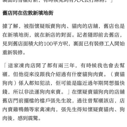
裏面的雪櫃好新，有時候見到有人入去打麻將。」
舊店同在佐敦新填地街
據了解，被指懷疑販賣狗肉、貓肉的店舖，舊店也是
在新填地街，就在新店的對面。記者隨即前去舊店，
見到舊店面積大約100平方呎，裏面已有裝修工人開始
重新裝修。
「這家凍肉店開了都有兩三年，有時候我也會去幫
襯，但他從來沒跟我介紹過有什麼貓狗肉賣。（賣貓
狗肉）係人都知犯法，佢可能是臨近過年期間想搵快
錢，所以非法運狗肉來賣。」在懷疑賣貓狗肉的店舖
舊店門前擺檔的檔戶張先生說，過往曾幫襯該店，店
內賣雞鴨鵝等家禽凍肉，張先生得知懷疑賣貓肉、狗
肉後，感到震驚。