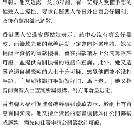
舉報。他又透露，約10年前，有一班聾人受懂手語的
健聽人士操控，要求有關聾人每日外出賣公仔圖利，
及後有關組織已解散。
香港聾人協進會鄧姑娘表示，該中心沒有賣公仔籌
款，而籌款之類的慈善活動一定會向社署申請。她又
提醒合資格的籌款機構，會在捐款箱貼上公開籌款許
可證，並提供有關機構的電話作查詢。此外，她又透
露曾遇自稱聾啞的人士十分可疑，感覺他們並不識打
手語，「見到我識打手語就好怕，馬上走。」她又指
曾向有關人士查詢所屬機構，對方即倉皇逃走。
香港聾人福利促進會總幹事張漢華表示，於網上有留
意有關新聞。他又指合資格的慈善機構如作公開募捐
或籌款，需先向社署申請公開籌款許可證。