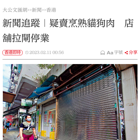
大公文匯網
新聞
香港
>>
>>
新聞追蹤｜疑賣烹熟貓狗肉 店
舖拉閘停業
香港即時
2023.02.11
00:56
字號
分享