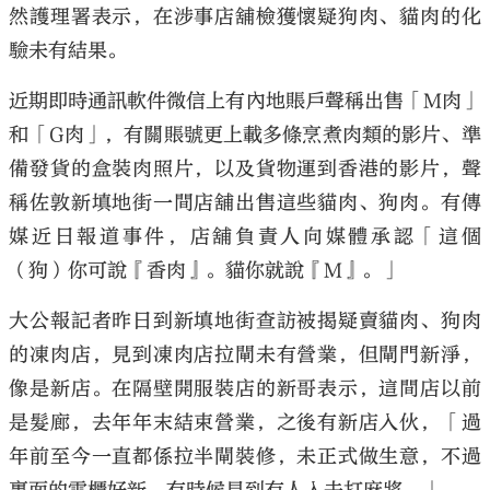
然護理署表示，在涉事店舖檢獲懷疑狗肉、貓肉的化
驗未有結果。
近期即時通訊軟件微信上有內地賬戶聲稱出售「M肉」
和「G肉」，有關賬號更上載多條烹煮肉類的影片、準
備發貨的盒裝肉照片，以及貨物運到香港的影片，聲
稱佐敦新填地街一間店舖出售這些貓肉、狗肉。有傳
媒近日報道事件，店舖負責人向媒體承認「這個
（狗）你可說『香肉』。貓你就說『M』。」
大公報記者昨日到新填地街查訪被揭疑賣貓肉、狗肉
的凍肉店，見到凍肉店拉閘未有營業，但閘門新淨，
像是新店。在隔壁開服裝店的新哥表示，這間店以前
是髮廊，去年年末結束營業，之後有新店入伙，「過
年前至今一直都係拉半閘裝修，未正式做生意，不過