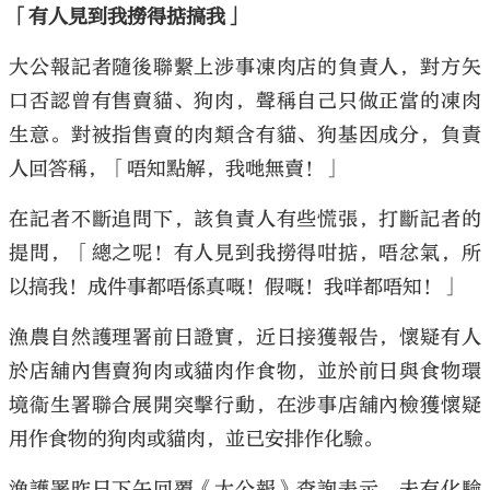
「有人見到我撈得掂搞我」
大公報記者隨後聯繫上涉事凍肉店的負責人，對方矢
口否認曾有售賣貓、狗肉，聲稱自己只做正當的凍肉
生意。對被指售賣的肉類含有貓、狗基因成分，負責
人回答稱，「唔知點解，我哋無賣！」
在記者不斷追問下，該負責人有些慌張，打斷記者的
提問，「總之呢！有人見到我撈得咁掂，唔忿氣，所
以搞我！成件事都唔係真嘅！假嘅！我咩都唔知！」
漁農自然護理署前日證實，近日接獲報告，懷疑有人
於店舖內售賣狗肉或貓肉作食物，並於前日與食物環
境衞生署聯合展開突擊行動，在涉事店舖內檢獲懷疑
用作食物的狗肉或貓肉，並已安排作化驗。
漁護署昨日下午回覆《大公報》查詢表示，未有化驗