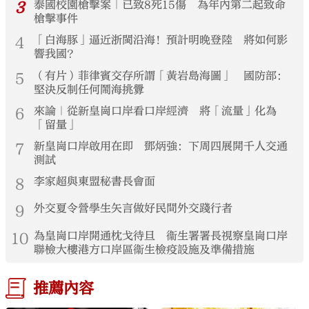
3
泰國校園槍擊案｜已致8死15傷 為年內第二起致命
槍擊事件
4
「白海豚」逼近浙閩沿海！預計明晚登陸 將如何影
響我國？
5
（有片）菲律賓交存所謂「黃岩島海圖」 國防部：
堅決反制任何鬧海挑釁
6
來論｜從新皇崗口岸看口岸經濟 將「流量」化為
「留量」
7
新皇崗口岸啟用在即 鄧炳強：下周四展開千人交通
測試
8
李家超與東盟秘書長會面
9
外交夏令營學生矢言做好民間外交踐行者
10
為皇崗口岸開通枕戈待旦 衞生署署長視察皇崗口岸
聯檢大樓港方口岸區衞生檢疫設施及準備措施
推薦內容