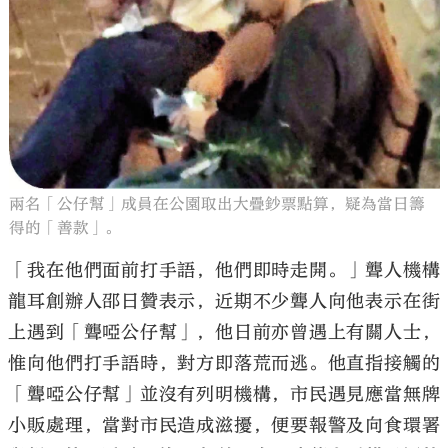
兩名「公仔幫」成員在公園取出大疊鈔票點算，疑為當日籌
得的「善款」。
「我在他們面前打手語，他們即時走開。」聾人機構
龍耳創辦人邵日贊表示，近期不少聾人向他表示在街
上遇到「聾啞公仔幫」，他日前亦曾遇上有關人士，
惟向他們打手語時，對方即落荒而逃。他直指接觸的
「聾啞公仔幫」並沒有列明機構，市民遇見應當無牌
小販處理，當對市民造成滋擾，便要報警及向食環署