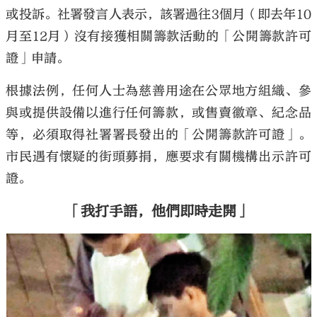
或投訴。社署發言人表示，該署過往3個月（即去年10
月至12月）沒有接獲相關籌款活動的「公開籌款許可
證」申請。
根據法例，任何人士為慈善用途在公眾地方組織、參
與或提供設備以進行任何籌款，或售賣徽章、紀念品
等，必須取得社署署長發出的「公開籌款許可證」。
市民遇有懷疑的街頭募捐，應要求有關機構出示許可
證。
「我打手語，他們即時走開」