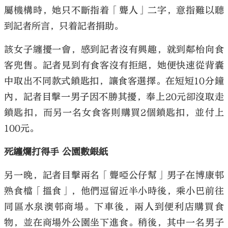
屬機構時，她只不斷指着「聾人」二字，意指難以聽
到記者所言，只着記者捐助。
該女子纏擾一會，感到記者沒有興趣，就到鄰枱向食
客兜售。記者見到有食客沒有拒絕，她便快速從背囊
中取出不同款式鎖匙扣，讓食客選擇。在短短10分鐘
內，記者目擊一男子因不勝其擾，奉上20元卻沒取走
鎖匙扣，而另一名女食客則購買2個鎖匙扣，並付上
100元。
死纏爛打得手 公園數銀紙
另一晚，記者目擊兩名「聾啞公仔幫」男子在博康邨
熟食檔「搵食」，他們逗留近半小時後，乘小巴前往
同區水泉澳邨商場。下車後，兩人到便利店購買食
物，並在商場外公園坐下進食。稍後，其中一名男子