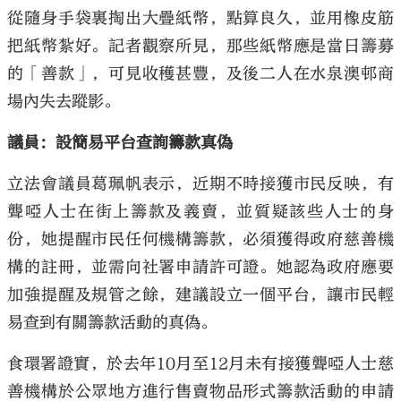
從隨身手袋裏掏出大疊紙幣，點算良久，並用橡皮筋
把紙幣紮好。記者觀察所見，那些紙幣應是當日籌募
的「善款」，可見收穫甚豐，及後二人在水泉澳邨商
場內失去蹤影。
議員：設簡易平台查詢籌款真偽
立法會議員葛珮帆表示，近期不時接獲市民反映，有
聾啞人士在街上籌款及義賣，並質疑該些人士的身
份，她提醒市民任何機構籌款，必須獲得政府慈善機
構的註冊，並需向社署申請許可證。她認為政府應要
加強提醒及規管之餘，建議設立一個平台，讓市民輕
易查到有關籌款活動的真偽。
食環署證實，於去年10月至12月未有接獲聾啞人士慈
善機構於公眾地方進行售賣物品形式籌款活動的申請