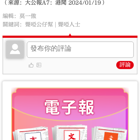
（來源：大公報A7：港聞 2024/01/19）
編輯：莫一傲
關鍵詞：
聾啞公仔幫
聾啞人士
評論