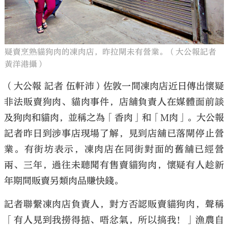
疑賣烹熟貓狗肉的凍肉店，昨拉閘未有營業。（大公報記者
黃洋港攝）
（大公報 記者 伍軒沛）佐敦一間凍肉店近日傳出懷疑
非法販賣狗肉、貓肉事件，店舖負責人在媒體面前談
及狗肉和貓肉，並稱之為「香肉」和「M肉」。大公報
記者昨日到涉事店現場了解，見到店舖已落閘停止營
業。有街坊表示，凍肉店在同街對面的舊舖已經營
兩、三年，過往未聽聞有售賣貓狗肉，懷疑有人趁新
年期間販賣另類肉品賺快錢。
記者聯繫凍肉店負責人，對方否認販賣貓狗肉，聲稱
「有人見到我撈得掂、唔忿氣，所以搞我！」漁農自