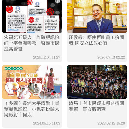
宏福苑五級火｜詐騙短訊扮
汪敦敬：唔使再叫員工扮鬧
紅十字會呃善款 警籲市民
我 國安立法放心晒
提高警覺
2025.12.04
11:27
2020.07.13
02:22
（多圖）長洲太平清醮｜直
渣馬｜有市民疑未報名擅闖
擊飄色巡遊 小色芯扮闊太
賽道 官方將調查
疑影射「何太」
2024.05.15
11:03
2023.02.12
15:28