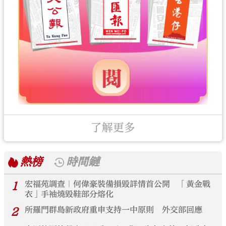
了解更多
熱榜
時間鏈
1
宏福苑調查｜何偉豪裝備損毀詳情首公開 「黃金戰
衣」手袖燒毀鞋部分熔化
2
所羅門群島新政府重申支持一中原則 外交部回應