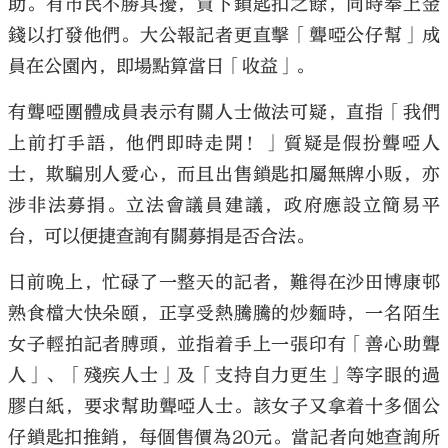
助。有市民不勝其擾，買下鎖匙扣之餘，同時奉上金
錢以打發他們。大公報記者更直擊「聾啞公仔幫」成
員在公園內，即場點算當日「收益」。
有聾啞團體成員表示有關人士做法可疑，直指「我們
上前打手語，他們即時走開！」質疑是假扮聾啞人
士，欺騙別人愛心，而且出售鎖匙扣屬無牌小販，亦
涉非法募捐。立法會議員建議，政府應設立簡易平
台，可以便捷查詢有關募捐是否合法。
日前晚上，忙碌了一整天的記者，難得在沙田博康邨
熟食檔大快朵頤，正享受熱騰騰的炒麵時，一名陌生
女子輕拍記者膊頭，並指着手上一張印有「善心助聾
人」、「殘疾人士」及「支持自力更生」等字眼的過
膠白紙，要求幫助聾啞人士。該女子又拿着十多個公
仔鎖匙扣推銷，每個售價為20元。當記者向她查詢所