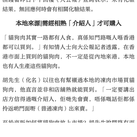
結果，無回應何時會有相關化驗結果。
本地來源|需經相熟「介紹人」才可購入
「貓狗肉其實一路都有人食，真係知門路嘅人喺香港
都可以買到。」有知情人士向大公報記者透露，在香
港市面上買到的貓狗肉，不一定是從內地來港，本地
也有人生產這些貓狗肉。
胡先生（化名）以往也有幫襯過本地的凍肉市場買貓
狗肉，他直言並非和店舖熟就能買到。「一定要講出
店方信得過嘅介紹人，佢哋先會賣，唔係嘅話佢都係
拎返啲門面嘢（普通凍肉）出來賣。」
至於商販如何將貓狗肉放上市場？胡先生說門路有兩
條，一是由一般商店在例行入貨時搭通跨境司機，讓