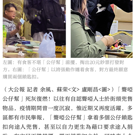
大公文匯
左圖：有食客不堪「公仔幫」滋擾，掏出20元鈔票打發對
方。右圖：「公仔幫」以誇張動作纏着食客，對方最終願意
購買兩個鎖匙扣。
（大公報 記者 余風、蘇荣<文> 盧剛昌<圖>）「聾啞
公仔幫」死灰復燃！以往有自認聾啞人士於街頭兜售
物品，疫情期間曾一度沉寂，惟近期又再度活躍，多
區都有市民舉報，「聾啞公仔幫」拿着多個公仔鎖匙
扣向途人兜售，甚至以自力更生為藉口要求途人捐