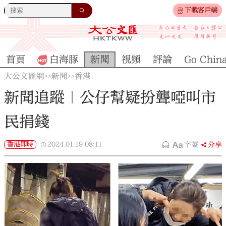
下載客戶端
首頁
白海豚
新聞
視頻
評論
Go Chin
大公文匯網
新聞
香港
>>
>>
新聞追蹤｜公仔幫疑扮聾啞叫市
民捐錢
香港即時
2024.01.19
08:11
字號
分享