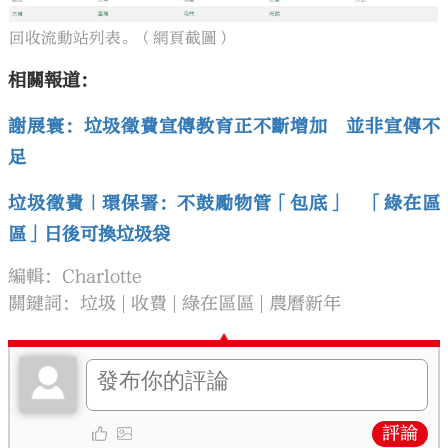
回收流動站列表。（網頁截圖）
相關報道：
謝展寰：垃圾徵費宣傳教育正不斷增加 並非宣傳不
足
垃圾徵費｜環保署：不鼓勵物管「包底」 「綠在區
區」日後可換垃圾袋
編輯：Charlotte
關鍵詞：
垃圾
收費
綠在區區
農曆新年
評論