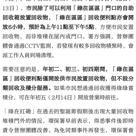
13日），
市民除了可以利用「綠在區區」門口的自助
回收箱放置回收物，「綠在區區」回收便利點亦會開
放6小時，預計為上午11點至下午5點
，方便市民安置
回收物，而非堆積在屋內或門口。署方強調，營辦團
體會通過CCTV監測，若發現有較多回收物積聚時，會
派工作人員到場清理。
需要注意的是，
年初二、初三、初四期間，「綠在區
區」回收便利點僅開放供市民放置回收物，但不設分
類回收及積分服務。
如果市民想通過回收獲得綠綠賞
積分，可在年初五（2月14日）開放營業時前往。
「綠在紅磡」在過去的聖誕節假期後出現大量回收物
堆積門外的情況，環保署早前表示，得悉事件後即時
責令營辦團體改善。為免同類事件再發生，環保署會