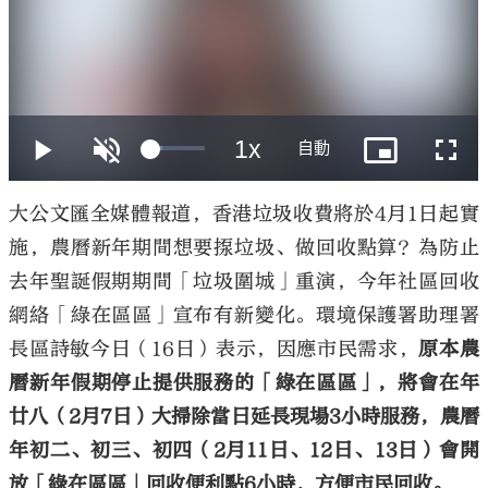
大公文匯
大公文匯全媒體報道，香港垃圾收費將於4月1日起實
施，農曆新年期間想要揼垃圾、做回收點算？為防止
去年聖誕假期期間「垃圾圍城」重演，今年社區回收
網絡「綠在區區」宣布有新變化。環境保護署助理署
長區詩敏今日（16日）表示，因應市民需求，
原本農
曆新年假期停止提供服務的「綠在區區」，將會在年
廿八（2月7日）大掃除當日延長現場3小時服務，農曆
年初二、初三、初四（2月11日、12日、13日）會開
放「綠在區區」回收便利點6小時，方便市民回收。