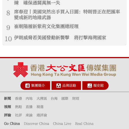
練 確保通關萬無一失
8
席春迎丨美國突然出手買入日圓：特朗普正在把匯率
變成新的地緣武器
9
崔朝陽履新紫荊文化集團總經理
10
伊朗威脅若美國發動新襲擊 將打擊海灣國家
集團簡介
品牌活動
報史館
新聞
香港
內地
大灣區
台海
國際
財經
視頻
熱點
直播
精選
評論
社評
來論
港評論
Go China
Discover China
China Live
Real China