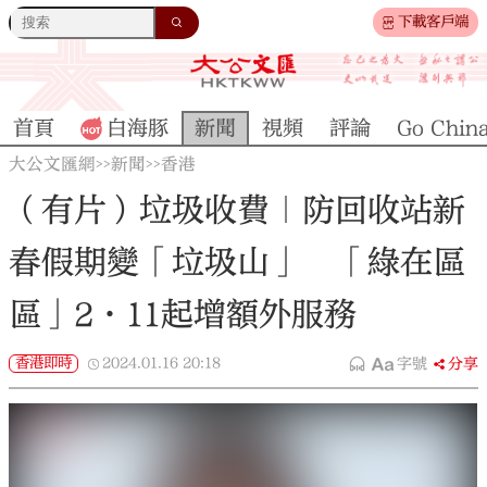
下載客戶端
首頁
白海豚
新聞
視頻
評論
Go Chin
大公文匯網
新聞
香港
>>
>>
（有片）垃圾收費｜防回收站新
春假期變「垃圾山」 「綠在區
區」2·11起增額外服務
香港即時
2024.01.16
20:18
字號
分享