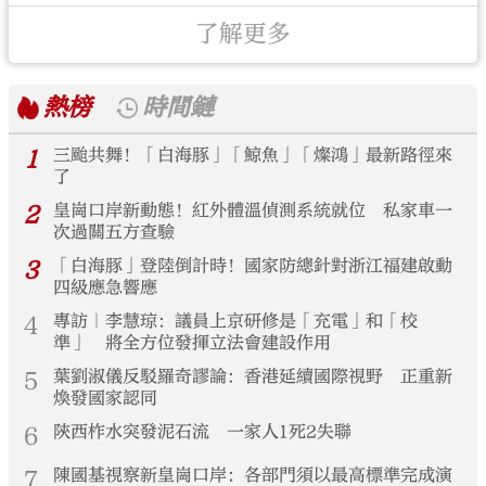
了解更多
熱榜
時間鏈
1
三颱共舞！「白海豚」「鯨魚」「燦鴻」最新路徑來
了
2
皇崗口岸新動態！紅外體溫偵測系統就位 私家車一
次過關五方查驗
3
「白海豚」登陸倒計時！國家防總針對浙江福建啟動
四級應急響應
4
專訪｜李慧琼：議員上京研修是「充電」和「校
準」 將全方位發揮立法會建設作用
5
葉劉淑儀反駁羅奇謬論：香港延續國際視野 正重新
煥發國家認同
6
陝西柞水突發泥石流 一家人1死2失聯
7
陳國基視察新皇崗口岸：各部門須以最高標準完成演