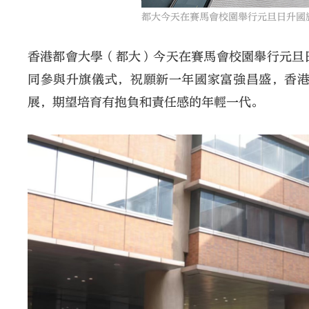
都大今天在賽馬會校園舉行元旦日升國
香港都會大學（都大）今天在賽馬會校園舉行元旦
同參與升旗儀式，祝願新一年國家富強昌盛，香
展，期望培育有抱負和責任感的年輕一代。