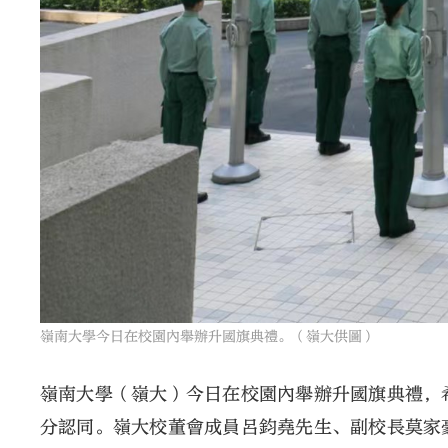
嶺南大學今日在校園內舉辦升國旗典禮。（嶺大供圖）
嶺南大學（嶺大）今日在校園內舉辦升國旗典禮，
分認同。嶺大校董會成員呂鈞堯先生、副校長莫家