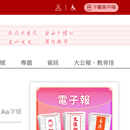
下載客戶端
號
專題
資訊
大公報·教育佳
字號