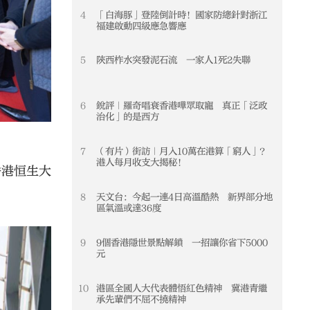
4
「白海豚」登陸倒計時！國家防總針對浙江
4
福建啟動四級應急響應
5
陝西柞水突發泥石流 一家人1死2失聯
5
6
銳評｜羅奇唱衰香港嘩眾取寵 真正「泛政
6
治化」的是西方
7
（有片）街訪｜月入10萬在港算「窮人」？
7
港人每月收支大揭秘！
香港恒生大
8
天文台：今起一連4日高溫酷熱 新界部分地
8
區氣溫或達36度
9
9個香港隱世景點解鎖 一招讓你省下5000
9
元
10
港區全國人大代表體悟紅色精神 冀港青繼
10
承先輩們不屈不撓精神