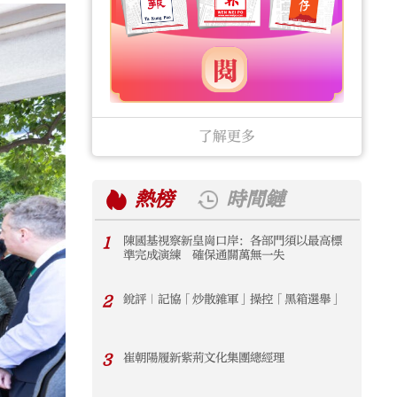
了解更多
熱榜
時間鏈
1
陳國基視察新皇崗口岸：各部門須以最高標
1
準完成演練 確保通關萬無一失
2
銳評｜記協「炒散雜軍」操控「黑箱選舉」
2
3
崔朝陽履新紫荊文化集團總經理
3