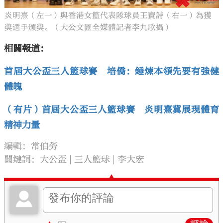
炎明熹（左一）與香港女籃代表隊球員王寶詩（右一）為獲
獎選手頒獎。（大公文匯全媒體記者李九歌攝）
相關報道：
首屆大公盃三人籃球賽 培僑：錘煉本領先要有強健
體魄
（有片）首屆大公盃三人籃球賽 炎明熹冀展現體育
精神力量
編輯：常伯勞
關鍵詞：
大公盃
三人籃球
李大宏