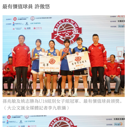
最有價值球員 許傲悠
孫兆敏及姚志勝為U18組別女子組冠軍、最有價值球員頒獎。
（大公文匯全媒體記者李九歌攝）