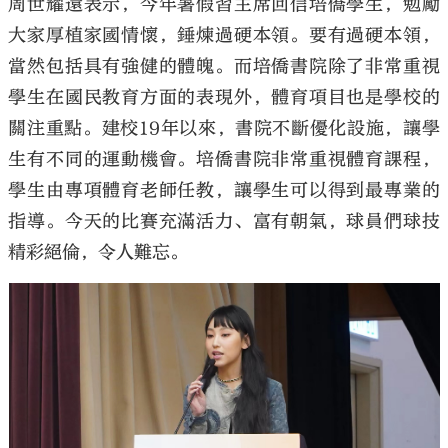
周世耀還表示，今年暑假習主席回信培僑學生，勉勵
大家厚植家國情懷，錘煉過硬本領。要有過硬本領，
當然包括具有強健的體魄。而培僑書院除了非常重視
學生在國民教育方面的表現外，體育項目也是學校的
關注重點。建校19年以來，書院不斷優化設施，讓學
生有不同的運動機會。培僑書院非常重視體育課程，
學生由專項體育老師任教，讓學生可以得到最專業的
指導。今天的比賽充滿活力、富有朝氣，球員們球技
精彩絕倫，令人難忘。