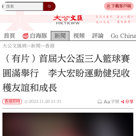
下載客戶端
首頁
白海豚
新聞
視頻
評論
Go Chin
大公文匯網
新聞
香港
>>
>>
（有片）首屆大公盃三人籃球賽
圓滿舉行 李大宏盼運動健兒收
穫友誼和成長
香港即時
2023.11.26
21:31
字號
分享