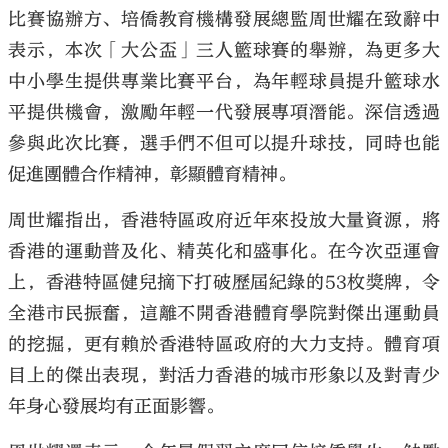
比賽協辦方、培僑教育機構發展總監周世耀在致辭中
表示，本次「大公盃」三人籃球賽的舉辦，為更多大
中小學生提供專業比賽平台，為年輕球員提升籃球水
平提供機會，激勵年輕一代發展專項潛能。深信透過
參與此次比賽，選手們不但可以提升球技，同時也能
促進團體合作精神，彰顯體育精神。
周世耀指出，香港特區政府近年來投放大量資源，將
香港的運動普及化、精英化和盛事化。在今次亞運會
上，香港特區健兒摘下打破歷屆紀錄的53枚獎牌，令
全港市民振奮，這離不開香港體育學院對傑出運動員
的挖掘，更有賴於香港特區政府的大力支持。體育項
目上的傑出表現，對活力香港的城市形象以及對青少
年身心發展均有正面影響。