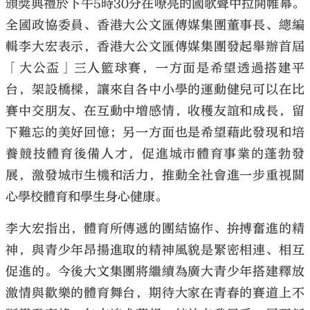
頒獎典禮於下午5時30分在嘹亮的國歌聲中拉開帷幕。
全國政協委員、香港大公文匯傳媒集團董事長、總編
輯李大宏表示，香港大公文匯傳媒集團發起舉辦首屆
「大公盃」三人籃球賽，一方面是希望透過搭建平
台，架設橋樑，讓來自各中小學的運動健兒可以在比
賽中交朋友、在互動中增感情，收穫友誼和成長，留
下難忘的美好回憶；另一方面也是希望藉此發現和培
養競技體育後備人才，促進城市體育事業的蓬勃發
展，激發城市生機和活力，推動全社會進一步重視關
心學校體育和學生身心健康。
李大宏指出，體育所傳遞的團結協作、拚搏奮進的精
神，與青少年昂揚進取的精神風貌是緊密相連、相互
促進的。今後大文集團將繼續為廣大青少年搭建釋放
激情與歡樂的體育舞台，期待大家在青春的賽道上不