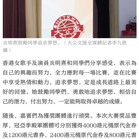
炎明熹鼓勵同學追求夢想。（大公文匯全媒體記者李九歌
攝）
香港女歌手及演員炎明熹和同學們分享感受，表示為
自己的興趣而努力，全力應對每一場比賽，並在比賽
中享受熱情和動力，追求夢想，定是成長道路上最美
好的回憶。她鼓勵同學們，勇敢地追求夢想，相信自
己的潛力，付出努力，一定能夠取得卓越的成績。
隨後，嘉賓們為獲獎團體進行頒獎。本次大賽獎品豐
厚，冠亞季殿軍團體可分別獲得4000港元機票代金券
及1200港元書券、2400港元機票代金券及800港元書