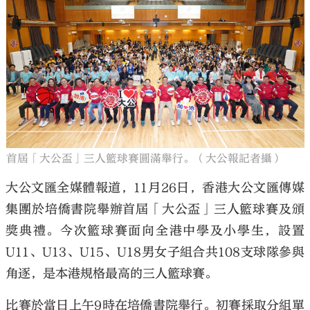
首屆「大公盃」三人籃球賽圓滿舉行。（大公報記者攝）
大公文匯全媒體報道，11月26日，香港大公文匯傳媒
集團於培僑書院舉辦首屆「大公盃」三人籃球賽及頒
獎典禮。今次籃球賽面向全港中學及小學生，設置
U11、U13、U15、U18男女子組合共108支球隊參與
角逐，是本港規格最高的三人籃球賽。
比賽於當日上午9時在培僑書院舉行。初賽採取分組單