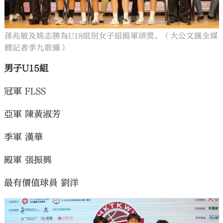
孫兆敏及姚志勝為U18組別女子組殿軍頒獎。（大公文匯全媒
體記者李九歌攝）
男子U15組
冠軍 FLSS
亞軍 陳黃淑芳
季軍 漢華
殿軍 張振興
最有價值球員 劉洋