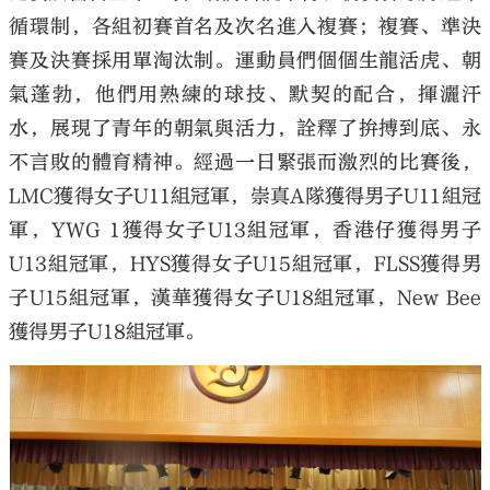
循環制，各組初賽首名及次名進入複賽；複賽、準決
賽及決賽採用單淘汰制。運動員們個個生龍活虎、朝
氣蓬勃，他們用熟練的球技、默契的配合，揮灑汗
水，展現了青年的朝氣與活力，詮釋了拚搏到底、永
不言敗的體育精神。經過一日緊張而激烈的比賽後，
LMC獲得女子U11組冠軍，崇真A隊獲得男子U11組冠
軍，YWG 1獲得女子U13組冠軍，香港仔獲得男子
U13組冠軍，HYS獲得女子U15組冠軍，FLSS獲得男
子U15組冠軍，漢華獲得女子U18組冠軍，New Bee
獲得男子U18組冠軍。