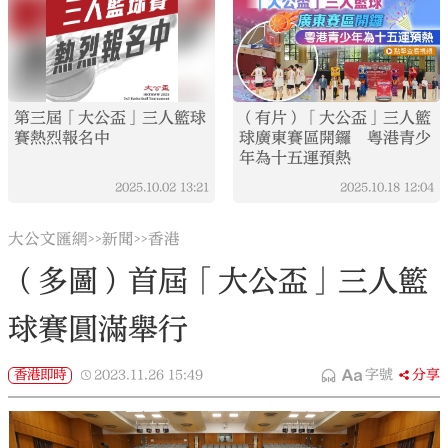
第三屆「大公盃」三人籃球
（有片）「大公盃」三人籃
賽熱烈報名中
球廣東賽區開鑼 粵港青少
年為十五運預熱
2025.10.02
13:21
2025.10.18
12:04
大公文匯網
新聞
香港
>>
>>
（多圖）首屆「大公盃」三人籃
球賽圓滿舉行
香港即時
2023.11.26
15:49
字號
分享