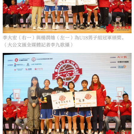
李大宏（右一）與楊潤雄（左一）為U18男子組冠軍頒獎。
（大公文匯全媒體記者李九歌攝）