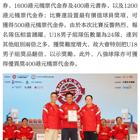
券、1600港元機票代金券及400港元書券、以及1200
港元機票代金券；比賽還設置最有價值球員獎項，可
獲得500港元機票代金券。由於本次比賽反響熱烈，報
名隊伍相當踴躍，U18男子組隊伍數量為24隊，達到
其他組別兩倍之多，獲獎難度增大，故大會特別把U18
男子組獎品翻倍，以示獎勵。此外，八強球隊亦可獲
得優異獎400港元機票代金券。