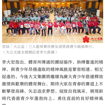
首屆「大公盃」三人籃球賽決賽及頒獎典禮今圓滿舉行。
（大公文匯全媒體記者李九歌攝）
李大宏指出，體育所傳遞的團結協作、拚搏奮進的精
神，與青少年昂揚進取的精神風貌是緊密相連、相互
促進的。今後大文集團將繼續為廣大青少年搭建釋放
激情與歡樂的體育舞台，期待大家在青春的賽道上不
斷攀登高峰、矢志追求夢想、綻放自我風采，展現新
時代香港青少年蓬勃向上、勇往直前的良好精神風