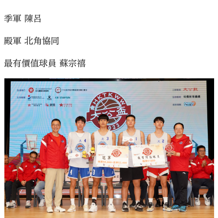
季軍 陳呂
殿軍 北角協同
最有價值球員 蘇宗禧