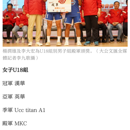
楊潤雄及李大宏為U18組別男子組殿軍頒獎。（大公文匯全媒
體記者李九歌攝）
女子U18組
冠軍 漢華
亞軍 英華
季軍 Ucc titan A1
殿軍 MKC