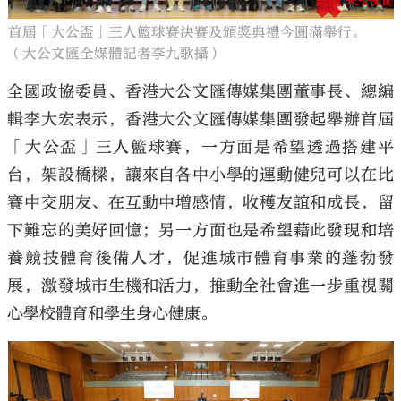
首屆「大公盃」三人籃球賽決賽及頒獎典禮今圓滿舉行。
（大公文匯全媒體記者李九歌攝）
全國政協委員、香港大公文匯傳媒集團董事長、總編
輯李大宏表示，香港大公文匯傳媒集團發起舉辦首屆
「大公盃」三人籃球賽，一方面是希望透過搭建平
台，架設橋樑，讓來自各中小學的運動健兒可以在比
賽中交朋友、在互動中增感情，收穫友誼和成長，留
下難忘的美好回憶；另一方面也是希望藉此發現和培
養競技體育後備人才，促進城市體育事業的蓬勃發
展，激發城市生機和活力，推動全社會進一步重視關
心學校體育和學生身心健康。