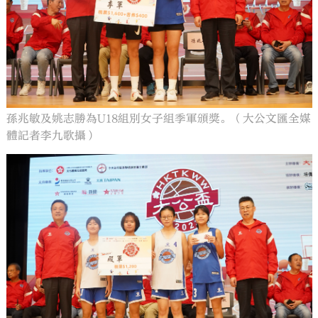
孫兆敏及姚志勝為U18組別女子組季軍頒獎。（大公文匯全媒
體記者李九歌攝）