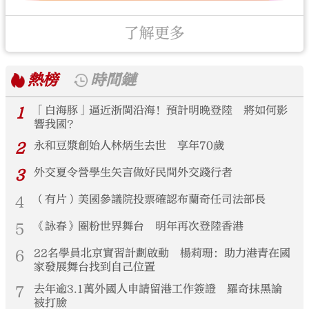
了解更多
熱榜
時間鏈
1
「白海豚」逼近浙閩沿海！預計明晚登陸 將如何影
響我國？
2
永和豆漿創始人林炳生去世 享年70歲
3
外交夏令營學生矢言做好民間外交踐行者
4
（有片）美國參議院投票確認布蘭奇任司法部長
5
《詠春》圈粉世界舞台 明年再次登陸香港
6
22名學員北京實習計劃啟動 楊莉珊：助力港青在國
家發展舞台找到自己位置
7
去年逾3.1萬外國人申請留港工作簽證 羅奇抹黑論
被打臉