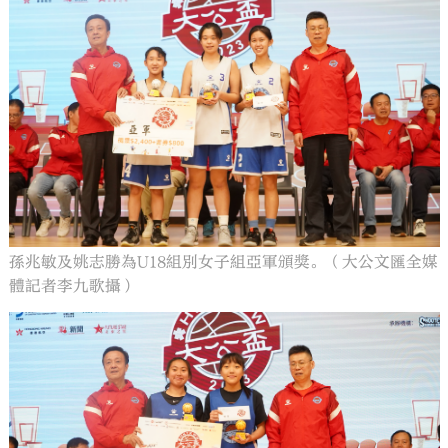
孫兆敏及姚志勝為U18組別女子組亞軍頒獎。（大公文匯全媒
體記者李九歌攝）