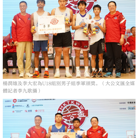
楊潤雄及李大宏為U18組別男子組季軍頒獎。（大公文匯全媒
體記者李九歌攝）