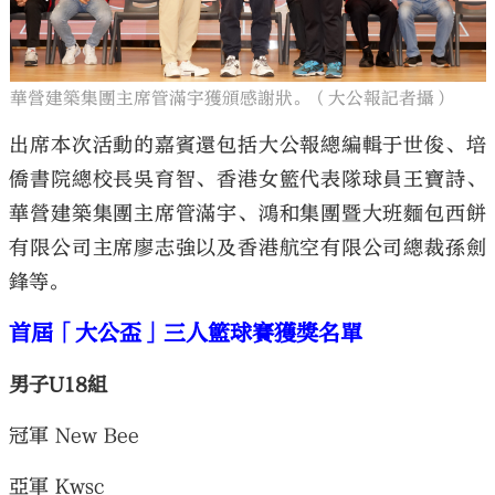
華營建築集團主席管滿宇獲頒感謝狀。（大公報記者攝）
出席本次活動的嘉賓還包括大公報總編輯于世俊、培
僑書院總校長吳育智、香港女籃代表隊球員王寶詩、
華營建築集團主席管滿宇、鴻和集團暨大班麵包西餅
有限公司主席廖志強以及香港航空有限公司總裁孫劍
鋒等。
首屆「大公盃」三人籃球賽獲獎名單
男子U18組
冠軍 New Bee
亞軍 Kwsc