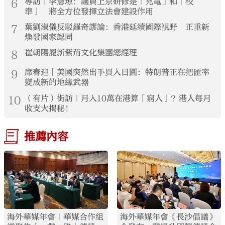
6
專訪｜李慧琼：議員上京研修是「充電」和「校
準」 將全方位發揮立法會建設作用
7
葉劉淑儀反駁羅奇謬論：香港延續國際視野 正重新
煥發國家認同
8
崔朝陽履新紫荊文化集團總經理
9
席春迎丨美國突然出手買入日圓：特朗普正在把匯率
變成新的地緣武器
10
（有片）街訪｜月入10萬在港算「窮人」？港人每月
收支大揭秘！
推薦內容
海外華媒年會｜華媒合作組
海外華媒年會《長沙倡議》