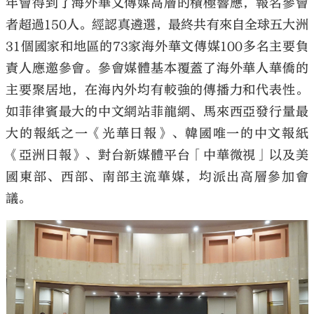
年會得到了海外華文傳媒高層的積極響應，報名參會
者超過150人。經認真遴選，最終共有來自全球五大洲
31個國家和地區的73家海外華文傳媒100多名主要負
責人應邀參會。參會媒體基本覆蓋了海外華人華僑的
主要聚居地，在海內外均有較強的傳播力和代表性。
如菲律賓最大的中文網站菲龍網、馬來西亞發行量最
大的報紙之一《光華日報》、韓國唯一的中文報紙
《亞洲日報》、對台新媒體平台「中華微視」以及美
國東部、西部、南部主流華媒，均派出高層參加會
議。