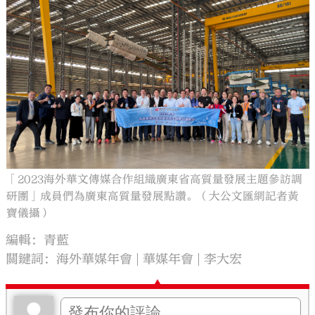
「2023海外華文傳媒合作組織廣東省高質量發展主題參訪調
研團」成員們為廣東高質量發展點讚。（大公文匯網記者黃
寶儀攝）
編輯：青藍
關鍵詞：
海外華媒年會
華媒年會
李大宏