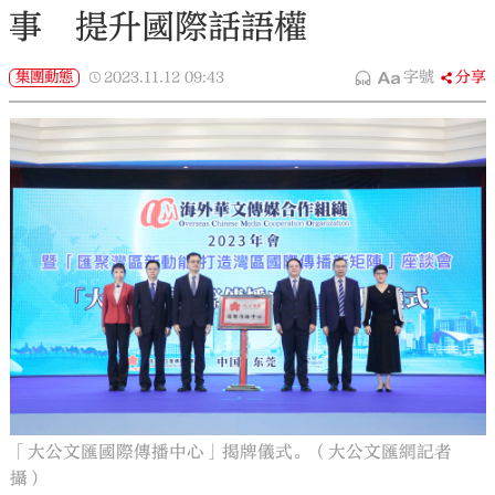
事 提升國際話語權
集團動態
2023.11.12
09:43
字號
分享
「大公文匯國際傳播中心」揭牌儀式。（大公文匯網記者
攝）