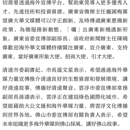
切需要透過海外宣傳平台，幫助東莞導入更多優秀人
才、先進技術和投資資源。廣東省僑辦主任龐國梅冀
望廣大華文媒體可以守正創新，及時傳遞廣東惠僑新
政策、為僑服務新動態，「曬」出廣東新機遇新形
象。廣東省委宣傳部副部長、省政府新聞辦主任陳曉
偉歡迎海外華文媒體持續關注廣東、宣介廣東、支持
廣東，當好廣東形象大使、招商大使、引才大使。
清遠市委副書記、市長溫文星表示，希望通過海外華
媒力量宣傳推介清遠良好的生態資源和發展環境，講
好清遠故事，傳播好清遠聲音。雲浮市委宣傳部常務
副部長孫濤表示，雲浮正在建設綠色國際化城市，希
望能藉助大公文匯和海外華媒力量，將雲浮文化傳播
到世界各地。佛山市委宣傳部有關負責人表示，希望
未來組織更多海外華媒到佛山採風，講好佛山故事。