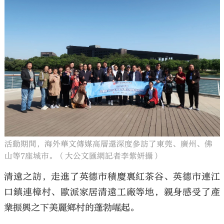
活動期間，海外華文傳媒高層還深度參訪了東莞、廣州、佛
山等7座城市。（大公文匯網記者李紫妍攝）
清遠之訪，走進了英德市積慶裏紅茶谷、英德市連江
口鎮連樟村、歐派家居清遠工廠等地，親身感受了產
業振興之下美麗鄉村的蓬勃崛起。