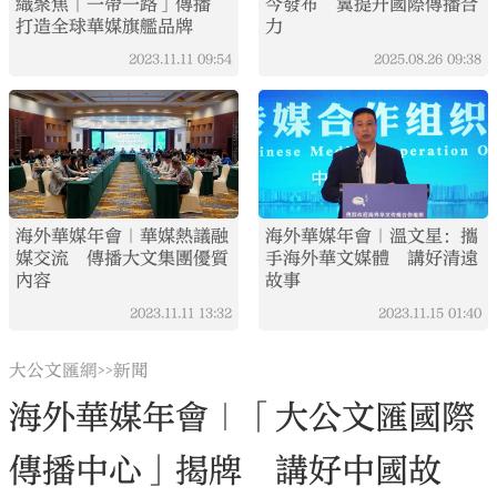
織聚焦「一帶一路」傳播
今發布 冀提升國際傳播合
打造全球華媒旗艦品牌
力
2023.11.11
09:54
2025.08.26
09:38
海外華媒年會｜華媒熱議融
海外華媒年會｜溫文星：攜
媒交流 傳播大文集團優質
手海外華文媒體 講好清遠
內容
故事
2023.11.11
13:32
2023.11.15
01:40
大公文匯網
新聞
>>
海外華媒年會｜「大公文匯國際
傳播中心」揭牌 講好中國故