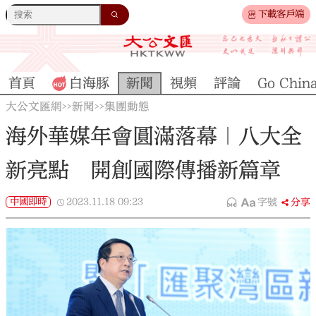
下載客戶端
首頁
白海豚
新聞
視頻
評論
Go Chin
大公文匯網
新聞
集團動態
>>
>>
海外華媒年會圓滿落幕｜八大全
新亮點 開創國際傳播新篇章
中國即時
2023.11.18
09:23
字號
分享