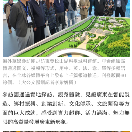
海外華媒參訪團走訪東莞松山湖科學城科普館。年會組織媒
體通過圖文、視頻等形式，用中、英、法、意、羅等多種語
言，在全球各媒體平台上發布上千篇報道推送，刊登版面60
餘個。（大公文匯網記者李紫妍攝）
參訪團通過實地探訪，親身體驗，見證廣東在智能製
造、鄉村振興、創業創新、文化傳承、文旅開發等方
面的巨大成就，感受到實力超群、活力滿滿、魅力無
限的高質量發展廣東新形象。