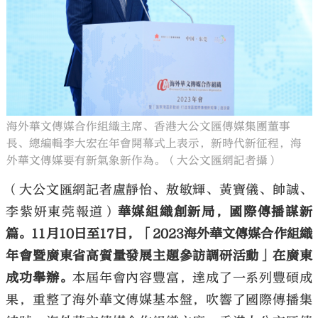
大公文匯
海外華文傳媒合作組織主席、香港大公文匯傳媒集團董事
長、總編輯李大宏在年會開幕式上表示，新時代新征程，海
外華文傳媒要有新氣象新作為。（大公文匯網記者攝）
（大公文匯網記者盧靜怡、敖敏輝、黃寶儀、帥誠、
李紫妍東莞報道）
華媒組織創新局，國際傳播謀新
篇。11月10日至17日，「2023海外華文傳媒合作組織
年會暨廣東省高質量發展主題參訪調研活動」在廣東
成功舉辦。
本屆年會內容豐富，達成了一系列豐碩成
果，重整了海外華文傳媒基本盤，吹響了國際傳播集