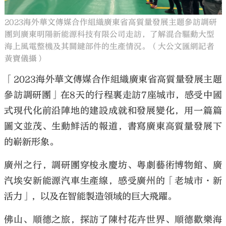
2023海外華文傳媒合作組織廣東省高質量發展主題參訪調研
團到廣東明陽新能源科技有限公司走訪，了解混合驅動大型
海上風電整機及其關鍵部件的生產情況。（大公文匯網記者
黃寶儀攝）
「2023海外華文傳媒合作組織廣東省高質量發展主題
參訪調研團」在8天的行程裏走訪7座城市，感受中國
式現代化前沿陣地的建設成就和發展變化，用一篇篇
圖文並茂、生動鮮活的報道，書寫廣東高質量發展下
的嶄新形象。
廣州之行，調研團穿梭永慶坊、粵劇藝術博物館、廣
汽埃安新能源汽車生產線，感受廣州的「老城市·新
活力」，以及在智能製造領域的巨大飛躍。
佛山、順德之旅，探訪了陳村花卉世界、順德歡樂海