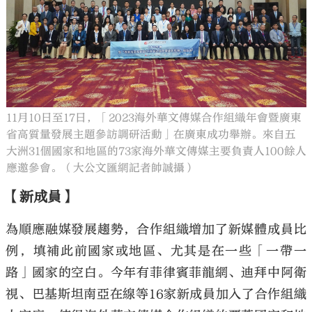
11月10日至17日，「2023海外華文傳媒合作組織年會暨廣東
省高質量發展主題參訪調研活動」在廣東成功舉辦。來自五
大洲31個國家和地區的73家海外華文傳媒主要負責人100餘人
應邀參會。（大公文匯網記者帥誠攝）
【新成員】
為順應融媒發展趨勢，合作組織增加了新媒體成員比
例，填補此前國家或地區、尤其是在一些「一帶一
路」國家的空白。今年有菲律賓菲龍網、迪拜中阿衛
視、巴基斯坦南亞在線等16家新成員加入了合作組織