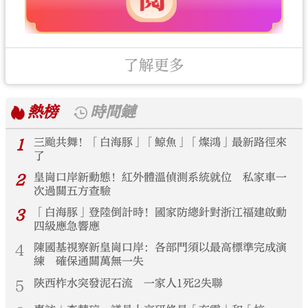
了解更多
熱榜
時間鏈
1
三颱共舞！「白海豚」「鯨魚」「燦鴻」最新路徑來
了
2
皇崗口岸新動態！紅外體溫偵測系統就位 私家車一
次過關五方查驗
3
「白海豚」登陸倒計時！國家防總針對浙江福建啟動
四級應急響應
4
陳國基視察新皇崗口岸：各部門須以最高標準完成演
練 確保通關萬無一失
5
陝西柞水突發泥石流 一家人1死2失聯