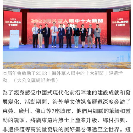
本屆年會啟動了2023「海外華人眼中的十大新聞」評選活
動。（大公文匯網記者攝）
為了親身感受中國式現代化前沿陣地的建設成就和發
展變化，活動期間，海外華文傳媒高層還深度參訪了
東莞、廣州、佛山等7座城市，他們用細膩的筆觸和靈
動的鏡頭，將廣東這片熱土上產業升級、鄉村振興、
非遺保護等高質量發展的美好畫卷傳遞至全世界。短