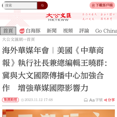
下載客戶端
首頁
白海豚
新聞
視頻
評論
Go Chin
大公文匯網
首頁
>>
海外華媒年會｜美國《中華商
報》執行社長兼總編輯王曉群：
冀與大文國際傳播中心加強合
作 增強華媒國際影響力
集團動態
2023.11.12
17:48
字號
分享