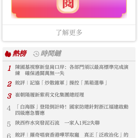
了解更多
熱榜
時間鏈
1
陳國基視察新皇崗口岸：各部門須以最高標準完成演
練 確保通關萬無一失
2
銳評｜記協「炒散雜軍」操控「黑箱選舉」
3
崔朝陽履新紫荊文化集團總經理
4
「白海豚」登陸倒計時！國家防總針對浙江福建啟動
四級應急響應
5
陝西柞水突發泥石流 一家人1死2失聯
6
銳評｜羅奇唱衰香港嘩眾取寵 真正「泛政治化」的