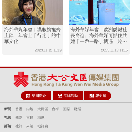
海外華媒年會｜漢服旗袍齊
海外華媒年會｜歐洲僑報社
上陣 年會上「行走」的中
長高進：海外華媒可抓住共
華文化
建「一帶一路」機遇 趁勢
壯大平台
2023.11.12
11:19
2023.11.12
11:15
集團簡介
品牌活動
報史館
新聞
香港
內地
大灣區
台海
國際
財經
視頻
熱點
直播
精選
評論
社評
來論
港評論