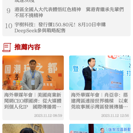
或達36度
9
港區全國人大代表體悟紅色精神 冀港青繼承先輩們
不屈不撓精神
10
宇樹科技：發行價150.80元！8月10日申購
DeepSeek參與戰略配售
推薦內容
海外華媒年會｜美國商業新
海外華媒年會｜肖亞非：搭
聞網CEO繆國濟：從大媒體
建灣區連接世界橋樑 以東
到個人化IP 國際傳播需要
莞故事展示灣區發展傳播中
更多「化整為零」的聲音
華大美
2023.11.12
08:59
2023.11.12
12:56