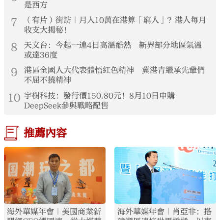
是西方
7
（有片）街訪｜月入10萬在港算「窮人」？港人每月
收支大揭秘！
8
天文台：今起一連4日高溫酷熱 新界部分地區氣溫
或達36度
9
港區全國人大代表體悟紅色精神 冀港青繼承先輩們
不屈不撓精神
10
宇樹科技：發行價150.80元！8月10日申購
DeepSeek參與戰略配售
推薦內容
海外華媒年會｜美國商業新
海外華媒年會｜肖亞非：搭