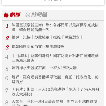
熱榜
時間鏈
1
陳國基視察新皇崗口岸：各部門須以最高標準完成演
練 確保通關萬無一失
2
銳評｜記協「炒散雜軍」操控「黑箱選舉」
3
崔朝陽履新紫荊文化集團總經理
4
「白海豚」登陸倒計時！國家防總針對浙江福建啟動
四級應急響應
5
陝西柞水突發泥石流 一家人1死2失聯
6
銳評｜羅奇唱衰香港嘩眾取寵 真正「泛政治化」的
是西方
7
（有片）街訪｜月入10萬在港算「窮人」？港人每月
收支大揭秘！
8
天文台：今起一連4日高溫酷熱 新界部分地區氣溫