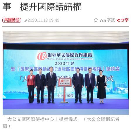
事 提升國際話語權
集團動態
2023.11.12
09:43
字號
分享
「大公文匯國際傳播中心」揭牌儀式。（大公文匯網記者
攝）