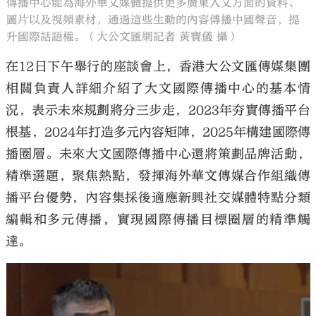
傳播中心能為海外華文媒體提供更多廣東人文方面的資料、
圖片以及視頻素材，通過這些生動的內容傳播中國聲音，提
升國際話語權。（大公文匯網記者 黃寶儀 攝）
在12日下午舉行的座談會上，香港大公文匯傳媒集團
相關負責人詳細介紹了大文國際傳播中心的基本情
況，表示未來規劃將分三步走，2023年夯實傳播平台
根基，2024年打造多元內容矩陣，2025年構建國際傳
播圈層。未來大文國際傳播中心還將策劃品牌活動，
精準選題，聚焦熱點，發揮海外華文傳媒合作組織傳
播平台優勢，內容集採後適應新興社交媒體特點分類
編輯和多元傳播，實現國際傳播目標圈層的精準觸
達。