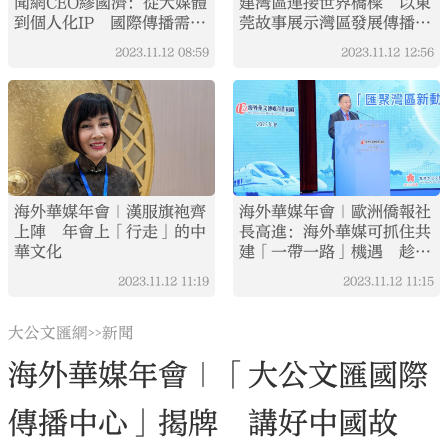
聞網CEO繆國濟：從大媒體
建灣區連接世界橋樑 以東
到個人化IP 國際傳播需要
莞故事展示灣區發展傳播中
更多「化整為零」的聲音
華大美
2023.11.12
08:59
2023.11.12
12:56
海外華媒年會｜漢服旗袍齊
海外華媒年會｜歐洲僑報社
上陣 年會上「行走」的中
長高進：海外華媒可抓住共
華文化
建「一帶一路」機遇 趁勢
壯大平台
2023.11.12
11:19
2023.11.12
11:15
大公文匯網
新聞
>>
海外華媒年會｜「大公文匯國際
傳播中心」揭牌 講好中國故