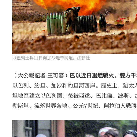
以色列士兵11日向加沙地帶開炮。法新社
（大公報記者 王可嘉）
巴以近日重燃戰火，雙方千
以色列、約旦、加沙和約旦河西岸。歷史上，猶太人
坦地區建立以色列國，後被亞述、巴比倫、波斯、
勒斯坦，流落世界各地。公元7世紀，阿拉伯人戰