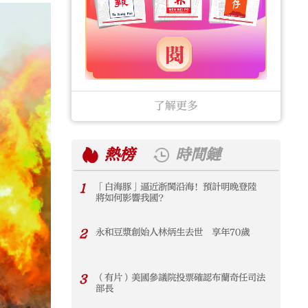
了解更多
熱榜
時間鏈
1
「白海豚」逼近浙閩沿海！預計明晚登陸
1
將如何影響我國？
2
永和豆漿創始人林炳生去世 享年70歲
2
3
（有片）美國參議院投票確認布蘭奇任司法
3
部長