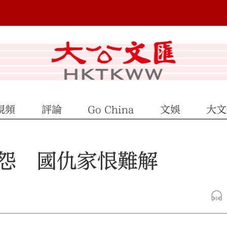
視頻
評論
Go China
文娛
大文
怨 國仇家恨難解