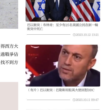
巴以衝突｜布林肯：至少有25名美國公民在新一輪
衝突中死亡
2023.10.12
13:21
獲得西方大
通過戰爭佔
路找不到方
（有片）巴以衝突｜巴勒斯坦駐英大使回懟BBC
2023.10.11
09:47