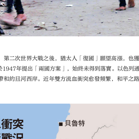
。第二次世界大戰之後，猶太人「復國」願望高漲，也
1947年提出「兩國方案」，始終未得到落實。以色列
帶和約旦河西岸。近年雙方流血衝突愈發頻繁，和平之