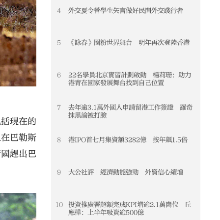
4
外交夏令營學生矢言做好民間外交踐行者
4
5
《詠春》圈粉世界舞台 明年再次登陸香港
5
6
22名學員北京實習計劃啟動 楊莉珊：助力
6
港青在國家發展舞台找到自己位置
7
去年逾3.1萬外國人申請留港工作簽證 羅奇
7
抹黑論被打臉
包括現在的
人在巴勒斯
8
港IPO首七月集資額3282億 按年飆1.5倍
8
帝國趕出巴
9
大公社評｜經濟動能強勁 外資信心續增
9
10
投資推廣署超額完成KPI增逾2.1萬崗位 丘
10
應樺：上半年吸資逾500億