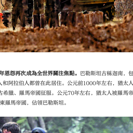
年恩怨再次成為全世界關注焦點。
巴勒斯坦古稱迦南，
和阿拉伯人都曾在此居住。公元前1000年左右，猶太
古希臘、羅馬帝國征服。公元70年左右，猶太人被羅馬
勝東羅馬帝國，佔領巴勒斯坦。