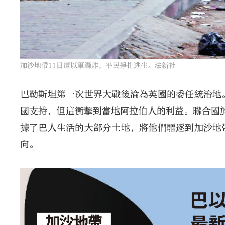
加沙地帶11日遭以軍轟炸，平民掙扎逃生。法新社
巴勒斯坦第一次世界大戰後淪為英國的委任統治地
國支持，但這衝擊到當地阿拉伯人的利益。聯合國於
據了巴人生活的大部分土地，將他們驅逐到加沙地
向。