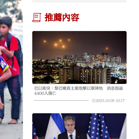
推薦內容
巴以衝突｜黎巴嫩真主黨炮擊以軍陣地 消息指逾
4400人傷亡
2023.10.08
10:17