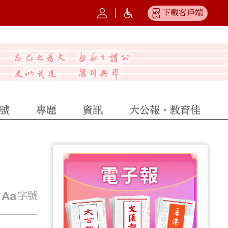
下載客戶端
號
專題
資訊
大公報·教育佳
字號