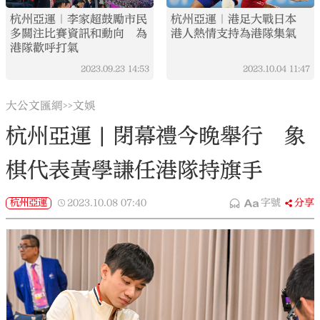
杭州亞運｜李家超鼓勵市民
杭州亞運｜港足大戰日本
多關注比賽資訊和動向 為
港人熱情支持為港隊集氣
港隊歡呼打氣
2023.09.23
14:53
2023.10.04
11:47
大公文匯網
文娛
>>
杭州亞運 | 閉幕禮今晚舉行 象
棋代表黃學謙任港隊持旗手
杭州亞運
2023.10.08
07:40
字號
分享