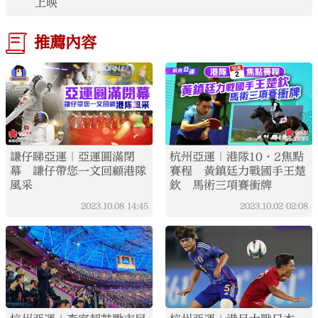
上映
推薦內容
謙仔睇亞運｜亞運圓滿閉
杭州亞運｜港隊10·2焦點
幕 謙仔帶您一文回顧港隊
賽程 黃鎮廷力戰國手王楚
風采
欽 馬術三項賽衝牌
2023.10.08
14:45
2023.10.02
02:08