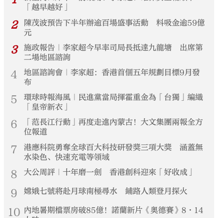
「越早越好」
2
陳茂波預告下半年辦逾百場盛事活動 料吸金逾59億
元
3
施政報告｜李家超今早率司局長抵達九龍塘 出席第
二場地區諮詢
4
地區諮詢會｜李家超：香港首個五年規劃目標9月發
布
5
環球時報海風｜民進黨當局揮霍重金為「台獨」編織
「皇帝新衣」
6
「范長江行動」再度走進內蒙古！大文集團兩報全方
位報道
7
港應科院勇奪全球百大科技研發獎三項大獎 涵蓋無
水染色、快速充電等領域
8
大公周評｜十年磨一劍 香港創科迎來「好收成」
9
嫦娥七號將赴月球南極尋水 鋪路人類登月探火
10
內地暑期檔票房破85億！諾蘭新片《奧德賽》8·14