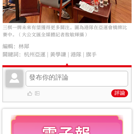
三棋一牌未來有望獲得更多關注。圖為港隊在亞運會橋牌比
賽中。（大公文匯全媒體記者敖敏輝攝）
編輯：林犀
關鍵詞：
杭州亞運
黃學謙
港隊
旗手
評論