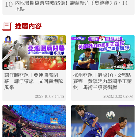
10
內地暑期檔票房破85億！諾蘭新片《奧德賽》8·14
上映
推薦內容
謙仔睇亞運｜亞運圓滿閉
杭州亞運｜港隊10·2焦點
幕 謙仔帶您一文回顧港隊
賽程 黃鎮廷力戰國手王楚
風采
欽 馬術三項賽衝牌
2023.10.08
14:45
2023.10.02
02:08