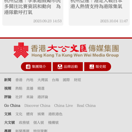
杭州亞運｜李家超鼓勵市民
杭州亞運｜港足大戰日本
多關注比賽資訊和動向 為
港人熱情支持為港隊集氣
港隊歡呼打氣
2023.09.23
14:53
2023.10.04
11:47
集團簡介
品牌活動
報史館
新聞
香港
內地
大灣區
台海
國際
財經
視頻
熱點
直播
精選
評論
社評
來論
港評論
Go China
Discover China
China Live
Real China
文娛
文化
體育
娛樂
港飲港色
大文號
政務號
個人號
機構號
專題
新聞專題
特別策劃