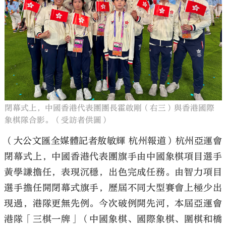
大公文匯
閉幕式上，中國香港代表團團長霍啟剛（右三）與香港國際
象棋隊合影。（受訪者供圖）
（大公文匯全媒體記者敖敏輝 杭州報道）杭州亞運會
閉幕式上，中國香港代表團旗手由中國象棋項目選手
黃學謙擔任，表現沉穩，出色完成任務。由智力項目
選手擔任開閉幕式旗手，歷屆不同大型賽會上極少出
現過，港隊更無先例。今次破例開先河，本屆亞運會
港隊「三棋一牌」（中國象棋、國際象棋、圍棋和橋