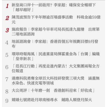
1
新皇崗口岸十一前啟用？李家超：確保安全暢順下
「越早越好」
2
陳茂波預告下半年辦逾百場盛事活動 料吸金逾59億
元
3
施政報告｜李家超今早率司局長抵達九龍塘 出席第
二場地區諮詢
4
地區諮詢會｜李家超：香港首個五年規劃目標9月發
布
5
環球時報海風｜民進黨當局揮霍重金為「台獨」編織
「皇帝新衣」
6
「范長江行動」再度走進內蒙古！大文集團兩報全方
位報道
7
港應科院勇奪全球百大科技研發獎三項大獎 涵蓋無
水染色、快速充電等領域
8
大公周評｜十年磨一劍 香港創科迎來「好收成」
9
嫦娥七號將赴月球南極尋水 鋪路人類登月探火