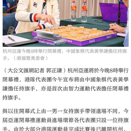
杭州亞運今晚8時舉行閉幕禮，中國象棋代表黃學謙擔任持旗
手。（港協暨奧委會）
（大公文匯網記者 郭正謙）杭州亞運將於今晚8時舉行
閉幕禮，港隊代表團今午宣布將由中國象棋代表黃學
謙擔任持旗手，亦是首次由智力運動代表擔任閉幕禮
持旗手。
與以往開幕式上由一男一女持旗手帶領進場不同，今
屆亞運閉幕禮運動員進場環節各代表團只設一位持旗
手。由於大部分港隊運動員完成比賽後已離開杭州，