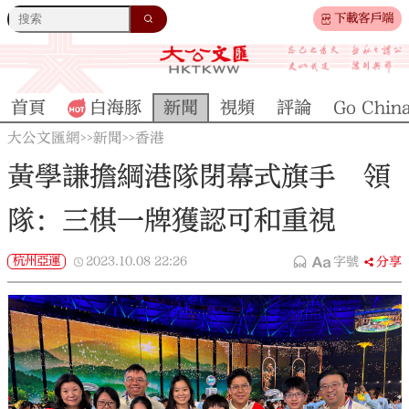
下載客戶端
首頁
白海豚
新聞
視頻
評論
Go Chin
大公文匯網
新聞
香港
>>
>>
黃學謙擔綱港隊閉幕式旗手 領
隊：三棋一牌獲認可和重視
杭州亞運
2023.10.08
22:26
字號
分享