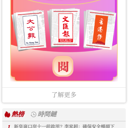
了解更多
熱榜
時間鏈
1
新皇崗口岸十一前啟用？李家超：確保安全暢順下