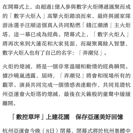
在開幕式上，由超過1億人參與數字火炬傳遞匯聚而成
的「數字火炬人」高擎火炬踏浪而來，最終與國家隊
游泳選手汪順這個真人共同點燃「錢江潮湧」主火炬
塔，這一幕已成為經典。閉幕式上，「數字火炬人」
將再次來到大蓮花和大家見面，而凝聚萬餘人智慧，
數字火炬人也有了自己的名字：「弄潮兒」。
火炬的熄滅，將是一個非常溫暖和動情的經典瞬間。
據沙曉嵐透露，屆時，「弄潮兒」將會和現場所有的
觀眾、演員共同完成一個情感表達動作，共同見證杭
州亞運會火炬塔的熄滅，最後在天籟般的童聲中緩緩
離開。
「數控草坪」上建花園 保存亞運美好回憶
杭州亞運會今晚（8日）閉幕，閉幕式將於杭州奧體中