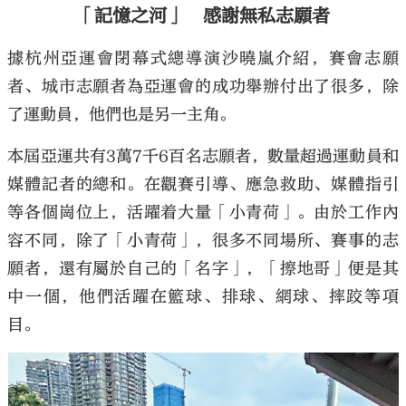
「記憶之河」 感謝無私志願者
據杭州亞運會閉幕式總導演沙曉嵐介紹，賽會志願
者、城市志願者為亞運會的成功舉辦付出了很多，除
了運動員，他們也是另一主角。
本屆亞運共有3萬7千6百名志願者，數量超過運動員和
媒體記者的總和。在觀賽引導、應急救助、媒體指引
等各個崗位上，活躍着大量「小青荷」。由於工作內
容不同，除了「小青荷」，很多不同場所、賽事的志
願者，還有屬於自己的「名字」，「擦地哥」便是其
中一個，他們活躍在籃球、排球、網球、摔跤等項
目。