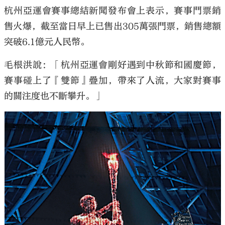
杭州亞運會賽事總結新聞發布會上表示，賽事門票銷
售火爆，截至當日早上已售出305萬張門票，銷售總額
突破6.1億元人民幣。
毛根洪說：「杭州亞運會剛好遇到中秋節和國慶節，
賽事碰上了『雙節』疊加，帶來了人流，大家對賽事
的關注度也不斷攀升。」