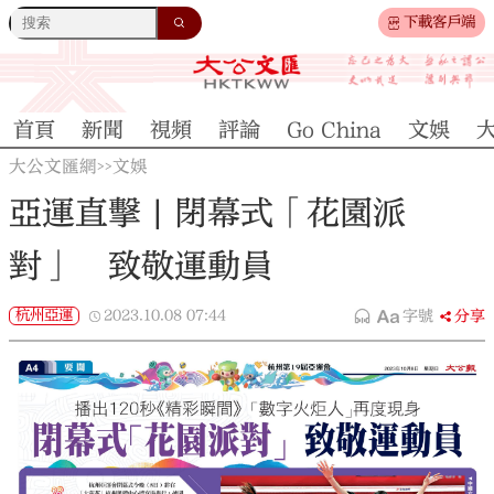
下載客戶端
首頁
新聞
視頻
評論
Go China
文娛
大公文匯網
文娛
>>
亞運直擊 | 閉幕式「花園派
對」 致敬運動員
杭州亞運
2023.10.08
07:44
字號
分享