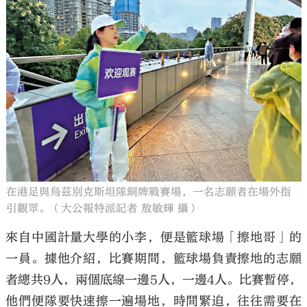
在港足與烏茲別克斯坦隊銅牌戰賽場，一名志願者在場外指
引觀眾。（大公報特派記者 敖敏輝 攝）
來自中國計量大學的小李，便是籃球場「擦地哥」的
一員。據他介紹，比賽期間，籃球場負責擦地的志願
者總共9人，兩個底線一邊5人，一邊4人。比賽暫停，
他們便隊要快速擦一遍場地，時間緊迫，往往需要在