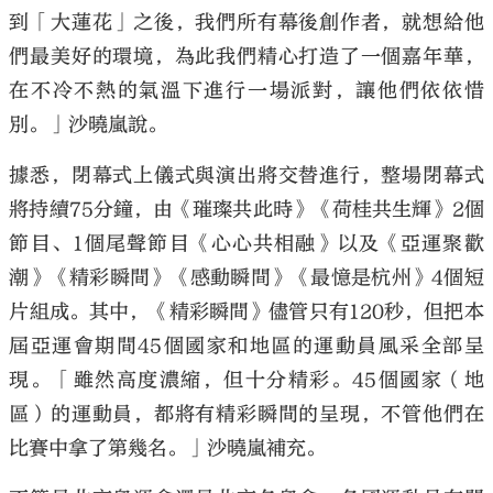
到「大蓮花」之後，我們所有幕後創作者，就想給他
們最美好的環境，為此我們精心打造了一個嘉年華，
在不冷不熱的氣溫下進行一場派對，讓他們依依惜
別。」沙曉嵐說。
據悉，閉幕式上儀式與演出將交替進行，整場閉幕式
將持續75分鐘，由《璀璨共此時》《荷桂共生輝》2個
節目、1個尾聲節目《心心共相融》以及《亞運聚歡
潮》《精彩瞬間》《感動瞬間》《最憶是杭州》4個短
片組成。其中，《精彩瞬間》儘管只有120秒，但把本
屆亞運會期間45個國家和地區的運動員風采全部呈
現。「雖然高度濃縮，但十分精彩。45個國家（地
區）的運動員，都將有精彩瞬間的呈現，不管他們在
比賽中拿了第幾名。」沙曉嵐補充。