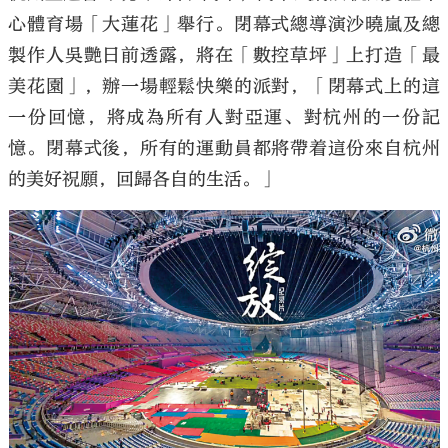
心體育場「大蓮花」舉行。閉幕式總導演沙曉嵐及總
製作人吳艷日前透露，將在「數控草坪」上打造「最
美花園」，辦一場輕鬆快樂的派對，「閉幕式上的這
一份回憶，將成為所有人對亞運、對杭州的一份記
憶。閉幕式後，所有的運動員都將帶着這份來自杭州
的美好祝願，回歸各自的生活。」