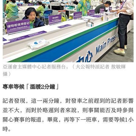
亞運會主媒體中心記者服務台。（大公報特派記者 敖敏輝
攝）
專車等候「溫暖2分鐘」
記者發現，這一兩分鐘，對發車之前趕到的記者影響
並不大，而對於略遲到者來說，則事關能否及時參與
關心賽事的報道，畢竟，再等下一班車，需要等候1小
時。