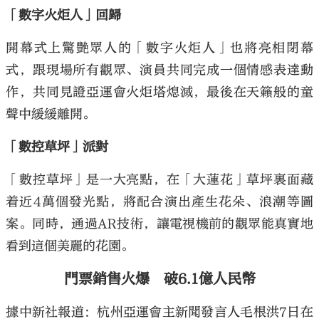
「數字火炬人」回歸
開幕式上驚艷眾人的「數字火炬人」也將亮相閉幕
式，跟現場所有觀眾、演員共同完成一個情感表達動
作，共同見證亞運會火炬塔熄滅，最後在天籟般的童
聲中緩緩離開。
「數控草坪」派對
「數控草坪」是一大亮點，在「大蓮花」草坪裏面藏
着近4萬個發光點，將配合演出產生花朵、浪潮等圖
案。同時，通過AR技術，讓電視機前的觀眾能真實地
看到這個美麗的花園。
門票銷售火爆 破6.1億人民幣
據中新社報道：杭州亞運會主新聞發言人毛根洪7日在