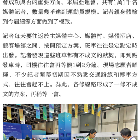
會成功與否的重要方面。本屆亞運會，共有1萬1千名
媒體記者，數量幾乎達到運動員規模。記者親身體驗
到今屆細節方面做到了極致。
記者每天要往返於主媒體中心、媒體村、媒體酒店、
競賽場館之間，按照預定方案，班車往往是定點定時
出發。記者發現這些班車都有不成文的默契，即到點
發車時，司機往往會再等候1到2分鐘。現場志願者解
釋，不少記者開幕初期因不熟悉交通路線和轉車方
式，往往會趕不上。為此，各條線路形成了一條不成
文的方案，再稍等一會。