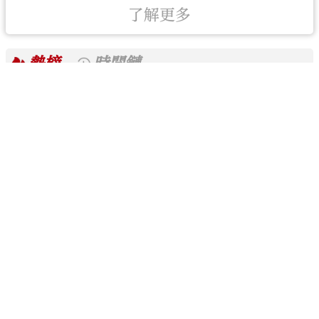
了解更多
熱榜
時間鏈
推薦內容
集團簡介
品牌活動
報史館
新聞
香港
內地
大灣區
台海
國際
財經
視頻
熱點
直播
精選
評論
社評
來論
港評論