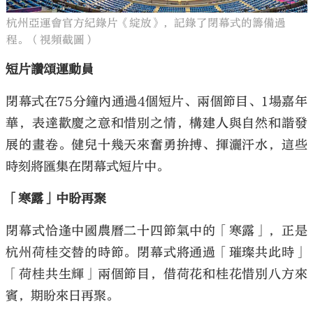
杭州亞運會官方紀錄片《綻放》，記錄了閉幕式的籌備過
程。（視頻截圖）
短片讚頌運動員
閉幕式在75分鐘內通過4個短片、兩個節目、1場嘉年
華，表達歡慶之意和惜別之情，構建人與自然和諧發
展的畫卷。健兒十幾天來奮勇拚搏、揮灑汗水，這些
時刻將匯集在閉幕式短片中。
「寒露」中盼再聚
閉幕式恰逢中國農曆二十四節氣中的「寒露」，正是
杭州荷桂交替的時節。閉幕式將通過「璀璨共此時」
「荷桂共生輝」兩個節目，借荷花和桂花惜別八方來
賓，期盼來日再聚。