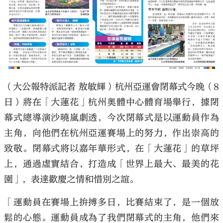
（大公報特派記者 敖敏輝）杭州亞運會閉幕式今晚（8
日）將在「大蓮花」杭州奧體中心體育場舉行，據閉
幕式總導演沙曉嵐劇透，今次閉幕式是以運動員作為
主角，向他們在杭州亞運賽場上的努力，作出崇高的
致敬。閉幕式將以嘉年華形式，在「大蓮花」的草坪
上，通過虛實結合，打造成「世界上最大、最美的花
園」，表達歡慶之情和惜別之誼。
「運動員在賽場上拚搏多日，比賽結束了，是一個放
鬆的心態。運動員成為了我們閉幕式的主角，他們來