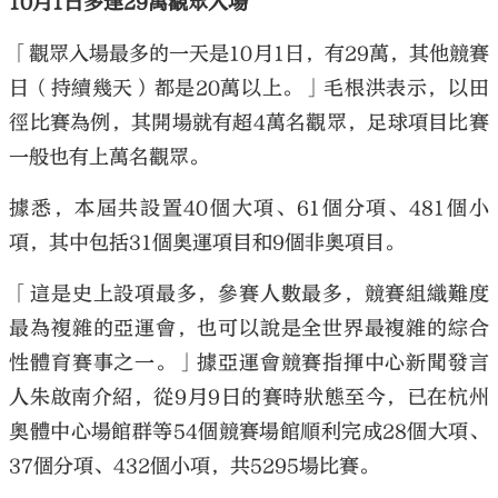
10月1日多達29萬觀眾入場
「觀眾入場最多的一天是10月1日，有29萬，其他競賽
日（持續幾天）都是20萬以上。」毛根洪表示，以田
徑比賽為例，其開場就有超4萬名觀眾，足球項目比賽
一般也有上萬名觀眾。
據悉，本屆共設置40個大項、61個分項、481個小
項，其中包括31個奧運項目和9個非奧項目。
「這是史上設項最多，參賽人數最多，競賽組織難度
最為複雜的亞運會，也可以說是全世界最複雜的綜合
性體育賽事之一。」據亞運會競賽指揮中心新聞發言
人朱啟南介紹，從9月9日的賽時狀態至今，已在杭州
奧體中心場館群等54個競賽場館順利完成28個大項、
37個分項、432個小項，共5295場比賽。