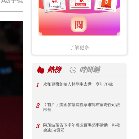
字號
了解更多
熱榜
時間鏈
1
永和豆漿創始人林炳生去世 享年70歲
1
2
（有片）美國參議院投票確認布蘭奇任司法
2
部長
3
陳茂波預告下半年辦逾百場盛事活動 料吸
3
金逾59億元