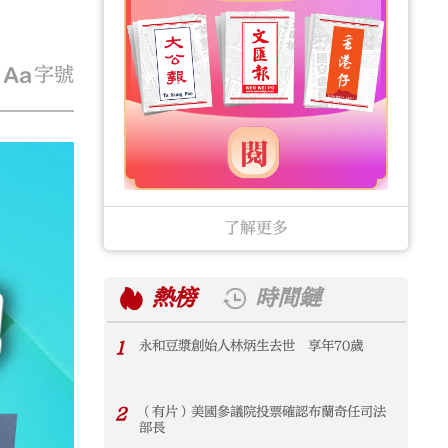
字號
了解更多
熱榜
時間鏈
1
永和豆漿創始人林炳生去世 享年70歲
1
2
（有片）美國參議院投票確認布蘭奇任司法
2
部長