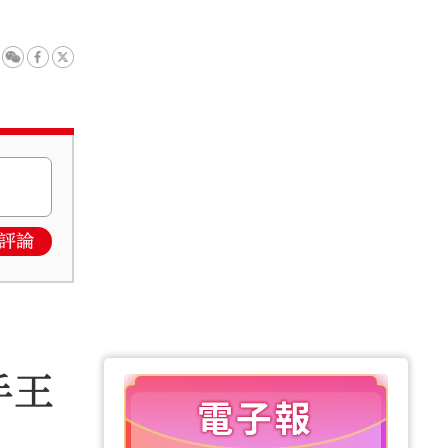
評論
手王