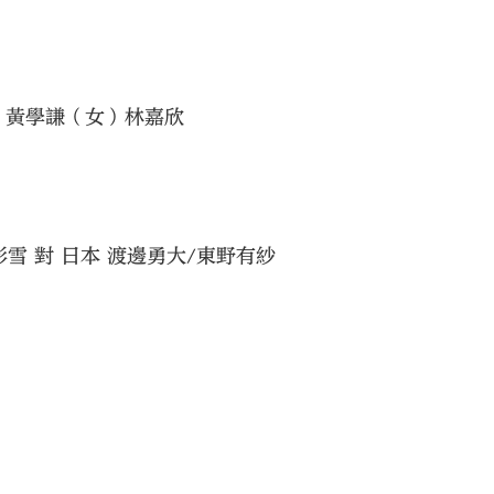
、黃學謙（女）林嘉欣
雪 對 日本 渡邊勇大/東野有紗