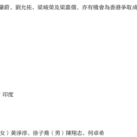
高肇蔚、劉允祐、梁峻榮及梁嘉儒，亦有機會為香港爭取
 印度
（女）黃淨淳、徐子喬（男）陳翔志、何卓希