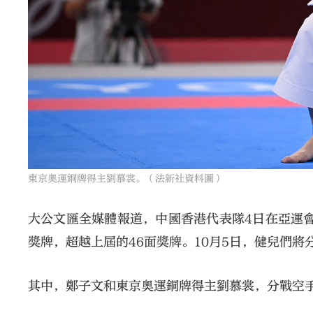
東京奧運銅牌得主劉慕裳。（法新社資料圖）
大公文匯全媒體報道，中國香港代表隊4日在亞運會再
獎牌，超越上屆的46面獎牌。10月5日，健兒們
其中，鄭子文和東京奧運銅牌得主劉慕裳，分戰空