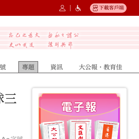
下載客戶端
號
專題
資訊
大公報·教育佳
球三