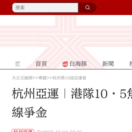
首頁
白海豚
新聞
>>
>>
大公文匯網
專題
杭州第19屆亞運會
杭州亞運｜港隊10·
線爭金