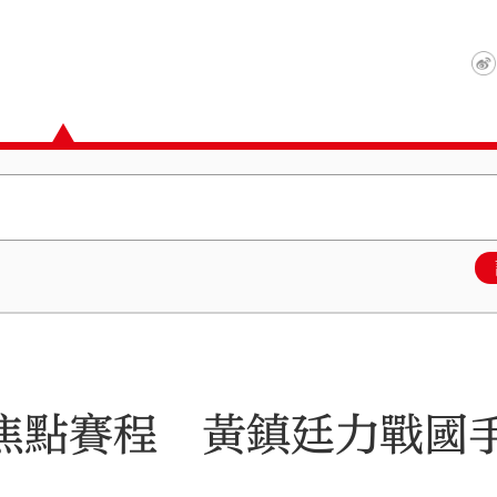
2焦點賽程 黃鎮廷力戰國