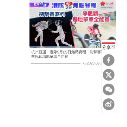
分享至
杭州亞運｜港隊9月29日焦點賽程 劍擊賽煞科
李思穎場地單車全能賽
2023.09.29
03:15