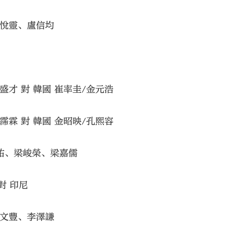
梁悅靈、盧信均
盛才 對 韓國 崔率圭/金元浩
霈霖 對 韓國 金昭映/孔煕容
祐、梁峻榮、梁嘉儒
對 印尼
陳文豐、李澤謙