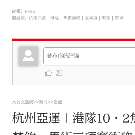
編輯：Bella
關鍵詞：
杭州亞運
港隊
焦點賽程
空手道
壁球
單車
>>
>>
大公文匯網
新聞
香港
杭州亞運｜港隊10·