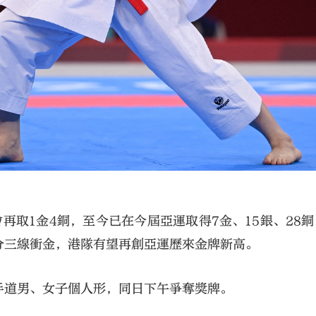
取1金4銅，至今已在今屆亞運取得7金、15銀、28銅
將分三線衝金，港隊有望再創亞運歷來金牌新高。
手道男、女子個人形，同日下午爭奪獎牌。