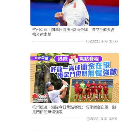
杭州亞運｜閉幕日將決出3面金牌 港空手道夫妻
檔分途出擊
2023.10.08
01:00
杭州亞運｜港隊今日焦點賽程：高球衝金在望 港
足鬥伊朗無懼強敵
2023.10.01
02:01