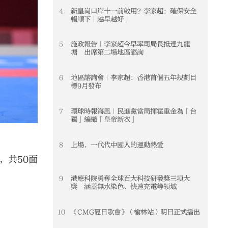
4
新皇崗口岸十一前啟用？李家超：確保安全
4
暢順下「越早越好」
5
施政報告｜李家超今早率司局長抵達九龍
5
塘 出席第二場地區諮詢
6
地區諮詢會｜李家超：香港首個五年規劃目
6
標9月發布
7
環球時報海風｜民進黨當局揮霍重金為「台
7
獨」編織「皇帝新衣」
8
上場，一代代中國人的運動熱愛
8
，共50面
9
港應科院勇奪全球百大科技研發獎三項大
9
獎 涵蓋無水染色、快速充電等領域
10
《CMG夏日歌會》（榆林站）明日正式播出
10