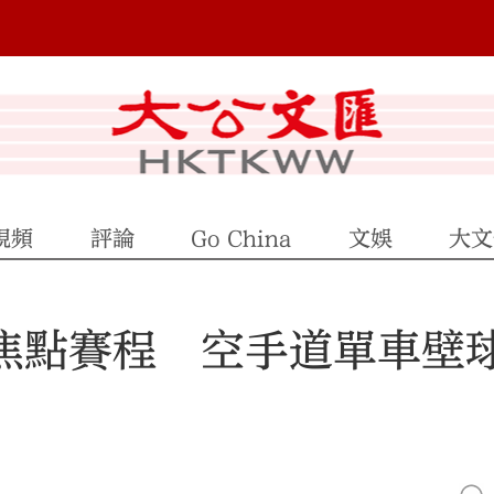
視頻
評論
Go China
文娛
大文
5焦點賽程 空手道單車壁