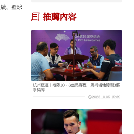
成績。壁球
推薦內容
杭州亞運｜港隊10·6焦點賽程 馬術場地障礙3將
爭獎牌
2023.10.05
15:39