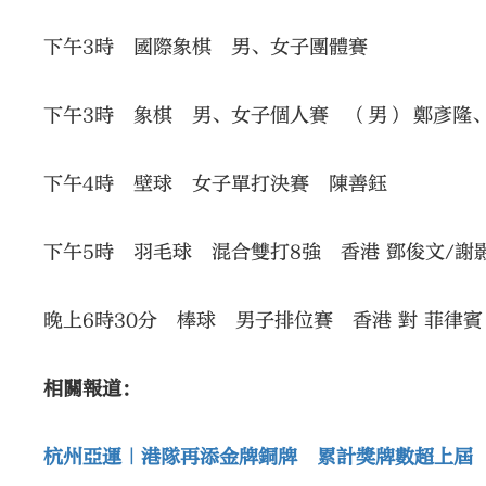
下午3時 國際象棋 男、女子團體賽
下午3時 象棋 男、女子個人賽 （男） 鄭彥隆
下午4時 壁球 女子單打決賽 陳善鈺
下午5時 羽毛球 混合雙打8強 香港 鄧俊文/謝影
晚上6時30分 棒球 男子排位賽 香港 對 菲律賓
相關報道：
杭州亞運｜港隊再添金牌銅牌 累計獎牌數超上屆